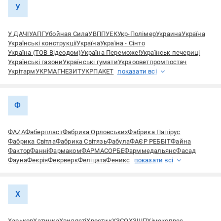
У
У ДАЧІ
УАПГ
Убойная Сила
УВПП
УЕК
Укр-Полімер
Украина
Україна
Українські конструкції
Україна
Україна - Сінто
Україна (ТОВ Відеодом)
Україна Переможе!
Українськ печериці
Українські газони
Українські гумати
Укрзооветпромпостач
Укрітарм
УКРМАГНЕЗИТ
УКРПАКЕТ
показати всі
Ф
ФАZА
Фаберпласт
Фабрика Орловських
Фабрика Папірус
Фабрика Світла
Фабрика Світязь
Фабула
ФАЄР РЕББІТ
Файна
Фактор
Фанні
Фармаком
ФАРМАСОРБЕ
Фарммедальянс
Фасад
Фауна
Феєрія
Феєрверк
Феліцата
Феникс
показати всі
Х
Харьков
Хатинка
Хвилясті
Хвостик
ХЗСО
ХЗШП
Хімекспрес