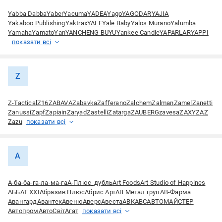
Yabba Dabba
Yaber
Yacuma
YADEA
Yago
YAGODAR
YAJIA
Yakaboo Publishing
Yaktrax
YALE
Yale Baby
Yalos Murano
Yalumba
Yamaha
Yamato
Yan
YANCHENG BUYU
Yankee Candle
YAPARLAR
YAPPI
показати всі
Z
Z-Tactical
Z16
ZABAVA
Zabavka
Zafferano
Zalchem
Zalman
Zamel
Zanetti
Zanussi
Zapf
Zapiain
Zaryad
Zastelli
Zatarga
ZAUBERG
zavesa
ZAXY
ZAZ
Zazu
показати всі
А
А-ба-ба-га-ла-ма-га
А-Плюс_дубль
Аrt Foods
Аrt Studio of Happines
АББАТ ХХІ
Абразив Плюс
Абрис Арт
АВ Метал груп
АВ-Фарма
Авангард
Авантек
Авеню
Аверс
Авеста
АВК
АВС
АВТОМАЙСТЕР
Автопром
АвтоСвіт
Агат
показати всі