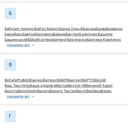
Б
Бабусин продукт
Бабусі Марусі
Банка Спецій
Банька
Барва
Барвінок
Барні
Барс
Бартнік
Барчанка
Барьер
Бастіон
Батеплекс
Башили
Бащинський
ББ
Бебі аптека
Бегемот
Безопаски
Безпека-Комплекс
показати всі
В
ВeSafePro
ВАЗ
Ваклер
Валтекс
ВАМП
Вангруп
ВАРТО
ВАЦАК
Ваш Текстиль
Ваше здоров'я
Вектор
Вектор-08
Великий Карат
Веліста
Велотрейд
Венето
Венето Тактик
Вентс
Вербена
Верес
показати всі
Г