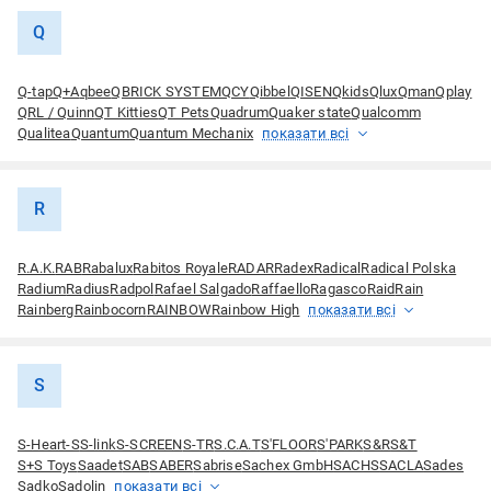
Q
Q-tap
Q+A
qbee
QBRICK SYSTEM
QCY
Qibbel
QISEN
Qkids
Qlux
Qman
Qplay
QRL / Quinn
QT Kitties
QT Pets
Quadrum
Quaker state
Qualcomm
Qualitea
Quantum
Quantum Mechanix
показати всі
R
R.A.K.
RAB
Rabalux
Rabitos Royale
RADAR
Radex
Radical
Radical Polska
Radium
Radius
Radpol
Rafael Salgado
Raffaello
Ragasco
Raid
Rain
Rainberg
Rainbocorn
RAINBOW
Rainbow High
показати всі
S
S-Heart-S
S-link
S-SCREEN
S-TR
S.C.A.T
S'FLOOR
S'PARK
S&R
S&T
S+S Toys
Saadet
SAB
SABER
Sabrise
Sachex GmbH
SACHS
SACLA
Sades
Sadko
Sadolin
показати всі