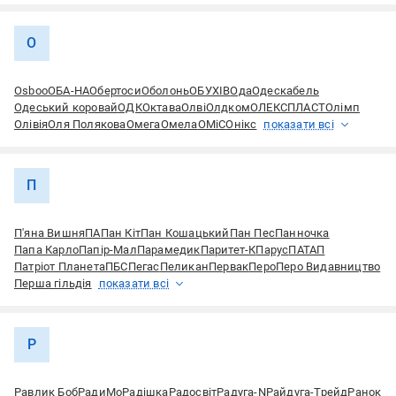
О
Оsboo
ОБА-НА
Обертоси
Оболонь
ОБУХІВ
Ода
Одескабель
Одеський коровай
ОДК
Октава
Олві
Олдком
ОЛЕКСПЛАСТ
Олімп
Олівія
Оля Полякова
Омега
Омела
ОМіС
Онікс
показати всі
П
П'яна Вишня
ПА
Пан Кіт
Пан Кошацький
Пан Пес
Панночка
Папа Карло
Папір-Мал
Парамедик
Паритет-К
Парус
ПАТАП
Патріот Планета
ПБС
Пегас
Пеликан
Первак
Перо
Перо Видавництво
Перша гільдія
показати всі
Р
Равлик Боб
РадиМо
Радішка
Радосвіт
Радуга-N
Райдуга-Трейд
Ранок