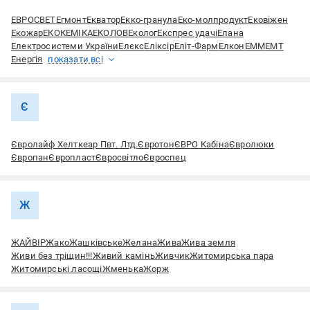
ЕВРОСВЕТ
Егмонт
Екватор
Екко-гранула
Еко-молпродукт
Ековіжен
Екожар
ЕКОКЕМІКА
ЕКОЛОВ
Еколог
Експрес удачі
Елана
Електросистеми України
Елєкс
Еліксір
Еліт-Фарм
Елкон
ЕММ
ЕМТ
Енергія
показати всі
Є
Євролайф Хелткеар Пвт. Лтд.
Євротон
ЄВРО Кабіна
Євролюки
Європан
Європласт
Євросвітло
Євроспец
Ж
ЖАЙВІР
Жако
Жашківське
Желана
Жива
Жива земля
Живи без тріщин!!!
Живий камінь
Живчик
Житомирська пара
Житомирські ласощі
Жменька
Жорж