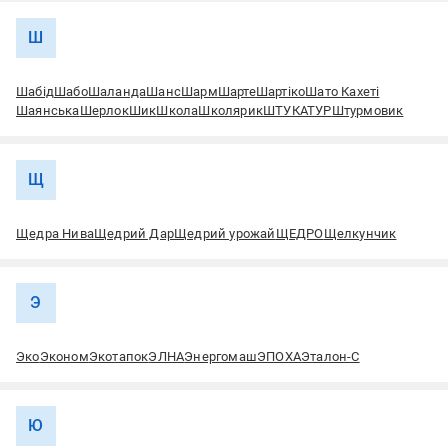
Ш
Шабід
Шабо
Шаланда
Шанс
Шарм
Шарте
Шартіко
Шато Кахеті
Шаянська
Шерлок
Шик
Школа
Школярик
ШТУКАТУР
Штурмовик
Щ
Щедра Нива
Щедрий Дар
Щедрий урожай
ЩЕДРО
Щелкунчик
Э
Эко
Эконом
Экотапок
ЭЛНА
Энергомаш
ЭПОХА
Эталон-С
Ю