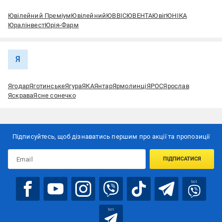
Ювілейний Преміум
Ювілейний
ЮВВІС
ЮВЕНТА
Ювіг
ЮНІКА
Юралінвест
Юрія-Фарм
Я
Ягодар
Яготинське
Ягура
ЯКА
Янтар
Ярмолинці
ЯРОС
Ярослав
Яскрава
Ясне сонечко
Підписуйтесь, щоб дізнаватись першим про акції та пропозиції
ПІДПИСАТИСЯ
bot
bot