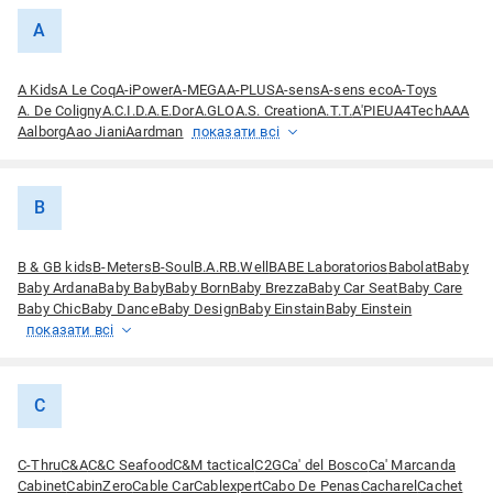
A
A Kids
A Le Coq
A-iPower
A-MEGA
A-PLUS
A-sens
A-sens eco
A-Toys
A. De Coligny
A.C.I.D.
A.E.Dor
A.GLO
A.S. Creation
A.T.T.
A'PIEU
A4Tech
AAA
Aalborg
Aao Jiani
Aardman
показати всі
B
B & G
B kids
B-Meters
B-Soul
B.A.R
B.Well
BABE Laboratorios
Babolat
Baby
Baby Ardana
Baby Baby
Baby Born
Baby Brezza
Baby Car Seat
Baby Care
Baby Chic
Baby Dance
Baby Design
Baby Einstain
Baby Einstein
показати всі
C
C-Thru
C&A
C&C Seafood
C&M tactical
C2G
Ca' del Bosco
Ca' Marcanda
Cabinet
CabinZero
Cable Car
Cablexpert
Cabo De Penas
Cacharel
Cachet