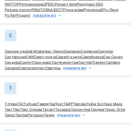
РАПТОР
Регіна
резерв2
РЕКС
Реликт Арте
Рендпако-ЕКО
Ризьке золото
РИШТОВКА-ВЕСТ
Рідна мова
Ріднокрай
Річ-Ленд
Ро Кет
Родоніт
показати всі
С
Смачне здоров'я
Саватекс Декор
Садівник
Садівник
Садочок
Салтівський МК
Саміт-книга
Самміт-книга
Самобранка
Сан Санич
Сандора
Саніліт
Сансервіс
Сантехмонтаж
Санторг
Санекс
Сапфир
Сахарок
Светкомплект
Свитязь
показати всі
Т
Т-Нова
Тiki
Тurkuaz
Таврія
ТавТекс
ТАИР
Таїрово
Тайм Еко
Така Мака
Такі Пакі
Такі Справи
Талант
Талариа
Талсистем
Тандем
Танец Огня
Тарас
Тарлев
Татошка
Тачки
показати всі