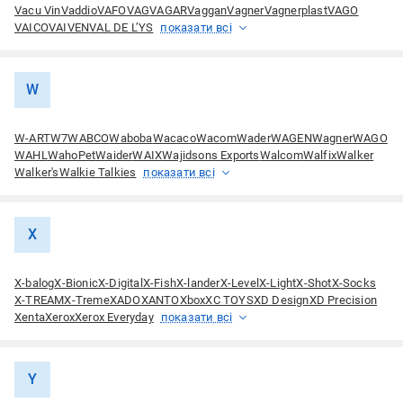
Vacu Vin
Vaddio
VAFO
VAG
VAGAR
Vaggan
Vagner
Vagnerplast
VAGO
VAICO
VAIVEN
VAL DE L’YS
показати всі
W
W-ART
W7
WABCO
Waboba
Wacaco
Wacom
Wader
WAGEN
Wagner
WAGO
WAHL
WahoPet
Waider
WAIX
Wajidsons Exports
Walcom
Walfix
Walker
Walker's
Walkie Talkies
показати всі
X
X-balog
X-Bionic
X-Digital
X-Fish
X-lander
X-Level
X-Light
X-Shot
X-Socks
X-TREAM
X-Treme
XADO
XANTO
Xbox
XC TOYS
XD Design
XD Precision
Xenta
Xerox
Xerox Everyday
показати всі
Y