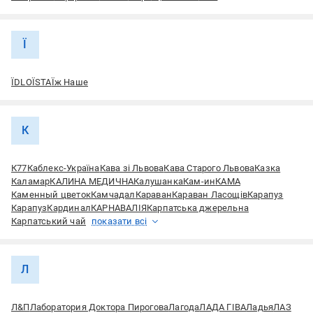
Ї
ЇDLO
ЇSTA
Їж Наше
К
К77
Каблекс-Україна
Кава зі Львова
Кава Старого Львова
Казка
Каламар
КАЛИНА МЕДИЧНА
Калушанка
Кам-ин
КАМА
Каменный цветок
Камчадал
Караван
Караван Ласощів
Карапуз
Карапуз
Кардинал
КАРНАВАЛІЯ
Карпатська джерельна
Карпатський чай
показати всі
Л
Л&П
Лаборатория Доктора Пирогова
Лагода
ЛАДА ГІВА
Ладья
ЛАЗ