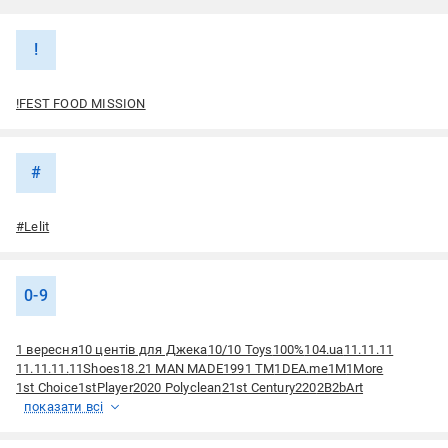
!
!FEST FOOD MISSION
#
#Lelit
0-9
1 вересня
10 центів для Джека
10/10 Toys
100%
104.ua
11.11.11
11.11.11.
11Shoes
18.21 MAN MADE
1991 ТМ
1DEA.me
1M
1More
1st Choice
1stPlayer
2020 Polyclean
21st Century
220
2B
2bArt
показати всі