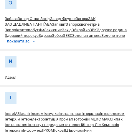
З
Забава
Завод Сітка Захід
Завод Фрунзе
Загора
ЗАК
ЗАОЩАДЛИВА ПАНІ ҐАВА
Заповіт
Запоріжвогнетрив
Запоріжавтопобутхім
Захисник
Захід
Збирайко
ЗВК
Здорова родина
Здоровий перекус
Здраво
Зебра
ЗЕВС
Зеленая аптека
Зелене поле
показати всі
И
Идеал
І
Інше
ІАЗ
Ізоліт
Ілєком
Імпульс
Інсталпласт
Інтерклас
Інтертелеком
ІнтерХім
Інтерелектро
Інтуїція
Ігромаг
Ізотронік
ІМЕКС МАКС
Інпак
Інсталпласт
Інститут передових технологій
Інтер-Ліс Компанія
Інтерскай
Інформтех
ІРКОМ
Іскра
ІЦ Економі
Ічня