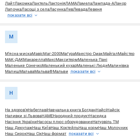
Лайт
Лакомка
Лактель
Лактонія
ЛАМА
Ламела
Лампада-А
Ланор
Лапочка
Ласощі з села
Ласунка
Лев
Левада
Левеня
показати всі
М
М'ясна миска
Мавіс
Маг-2000
Маґура
Маестро Смак
Майгал
Майстер
МАК-ДАК
Макарелла
Макс
Макситерм
Маленька Пані
Маленьке Сонечко
Маленький кухар
Маленькі Люди
Малинівка
Малиш
Мальва
Мальва®
Мальви
показати всі
Н
На здоров'я
Набеглаві
Навчальна книга Богдан
Найсі
Найсік
Наливки зі Львова
НАМЕ
Народний продукт
Наседка
Насіння України
Насосы плюс оборудование
Натурвіль ТМ
Наш Декупаж
Наш КиЇв
Наш Коктейль
Наш корм
Наш Молочник
Наш Сирок
Наш Сік
Наш формат
показати всі