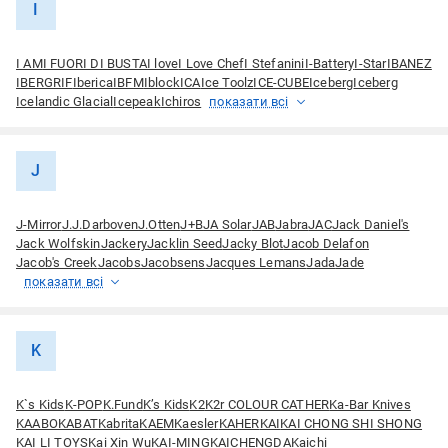
I
I AM
I FUORI DI BUSTA
I love
I Love Chef
I Stefanini
I-Battery
I-Star
IBANEZ
IBERGRIF
Iberica
IBFM
Iblock
ICA
Ice Toolz
ICE-CUBE
Iceberg
Iceberg
Icelandic Glacial
Icepeak
Ichiros
показати всі
J
J-Mirror
J.J.Darboven
J.Оtten
J+B
JA Solar
JAB
Jabra
JAC
Jack Daniel's
Jack Wolfskin
Jackery
Jacklin Seed
Jacky Blot
Jacob Delafon
Jacob's Creek
Jacobs
Jacobsens
Jacques Lemans
Jada
Jade
показати всі
K
K`s Kids
K-POP
K.Fund
K’s Kids
K2
K2r COLOUR CATHER
Ka-Bar Knives
KAABO
KABAT
Kabrita
KAEM
Kaesler
KAHER
KAI
KAI CHONG SHI SHONG
KAI LI TOYS
Kai Xin Wu
KAI-MING
KAICHENGDA
Kaichi