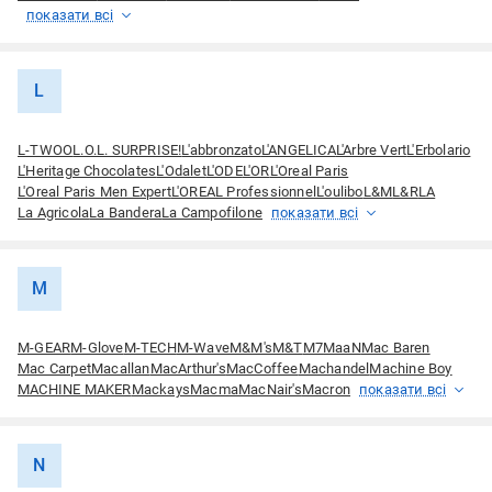
показати всі
L
L-TWOO
L.O.L. SURPRISE!
L'abbronzato
L'ANGELICA
L'Arbre Vert
L'Erbolario
L'Heritage Chocolates
L'Odalet
L'ODE
L'OR
L'Oreal Paris
L'Oreal Paris Men Expert
L'OREAL Professionnel
L'oulibo
L&M
L&R
LA
La Agricola
La Bandera
La Campofilone
показати всі
M
M-GEAR
M-Glove
M-TECH
M-Wave
M&M's
M&T
M7
MaaN
Mac Baren
Mac Carpet
Macallan
MacArthur's
MacCoffee
Machandel
Machine Boy
MACHINE MAKER
Mackays
Macma
MacNair's
Macron
показати всі
N