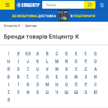
Епіцентр К
Бренди
Бренди товарів Епіцентр К
!
#
0-9
A
B
C
D
E
F
G
H
I
J
K
L
M
N
O
P
Q
R
S
T
U
V
W
X
Y
Z
А
Б
В
Г
Ґ
Д
Е
Є
Ж
З
И
І
Ї
К
Л
М
Н
О
П
Р
С
Т
У
Ф
Х
Ц
Ч
Ш
Щ
Э
Ю
Я