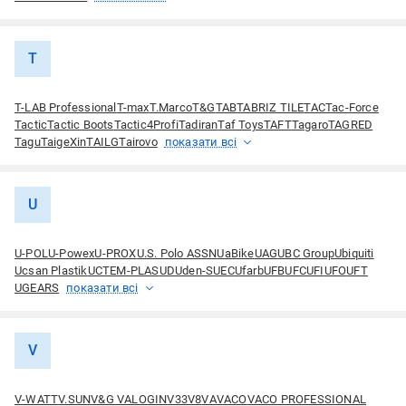
T
T-LAB Professional
T-max
T.Marco
T&G
TAB
TABRIZ TILE
TAC
Tac-Force
Tactic
Tactic Boots
Tactic4Profi
Tadiran
Taf Toys
TAFT
Tagaro
TAGRED
Tagu
TaigeXin
TAILG
Tairovo
показати всі
U
U-POL
U-Powex
U-PROX
U.S. Polo ASSN
UaBike
UAG
UBC Group
Ubiquiti
Ucsan Plastik
UCTEM-PLAS
UD
Uden-S
UEC
Ufarb
UFB
UFC
UFI
UFO
UFT
UGEARS
показати всі
V
V-WATT
V.SUN
V&G VALOGIN
V33
V8
VA
VACO
VACO PROFESSIONAL