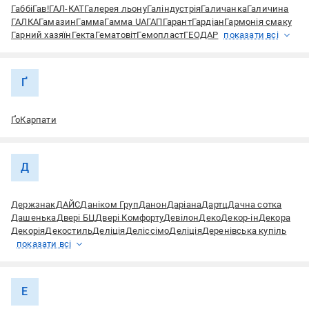
Габбі
Гав!
ГАЛ-КАТ
Галерея льону
Галіндустрія
Галичанка
Галичина
ГАЛКА
Гамазин
Гамма
Гамма UA
ГАП
Гарант
Гардіан
Гармонія смаку
Гарний хазяїн
Гекта
Гематовіт
Гемопласт
ГЕОДАР
показати всі
Ґ
ҐоКарпати
Д
Держзнак
ДАЙС
Даніком Груп
Данон
Даріана
Дартц
Дачна сотка
Дашенька
Двері БЦ
Двері Комфорту
Девілон
Деко
Декор-ін
Декора
Декорія
Декостиль
Деліція
Деліссімо
Деліція
Деренівська купіль
показати всі
Е