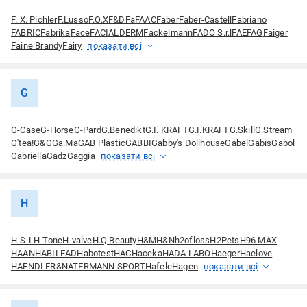
F. X. Pichler
F.Lusso
F.O.X
F&D
Fa
FAAC
Faber
Faber-Castell
Fabriano
FABRIC
Fabrika
Face
FACIALDERM
Fackelmann
FADO S.r.l
FAE
FAG
Faiger
Faine Brandy
Fairy
показати всі
G
G-Case
G-Horse
G-Pard
G.Benedikt
G.I. KRAFT
G.I.KRAFT
G.Skill
G.Stream
G'tea!
G&G
Ga.Ma
GAB Plastic
GABBI
Gabby's Dollhouse
Gabel
Gabis
Gabol
Gabriella
Gadz
Gaggia
показати всі
H
H-S-L
H-Tone
H-valve
H.Q.Beauty
H&M
H&N
h2ofloss
H2Pets
H96 MAX
HAAN
HABILEAD
Habotest
HAC
Haceka
HADA LABO
Haeger
Haelove
HAENDLER&NATERMANN SPORT
Hafele
Hagen
показати всі