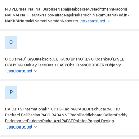
N'OVEEN
Na! Na! Na! Surprise
Nabaiji
Naboso
NAC
Nachtmann
Nacomi
NAFNAF
NailFileMax
Naipo
Nairac
Najel
Nakamichi
Nakamura
Naked.ink
NAKKSI
Namaldi
Nammi
Namten
Namysto
показати всі
O
O Cuisine
O`Key
O!Keks
o.b.
O.L.KAR
O'Brian
O'KEY
O'Kroshka
O'LYSEE
O'SHY
O&L
Oakley
Oase
Oasis
OASY
Oball
Oban
OBD
OBERY
Objerky
показати всі
P
P.A.C.
P+S International
P1G
P1G-Tac
PAA
PABLO
Pachuca
PACIFIC
Packard Bell
Paclan
PACO RABANNE
Pacol
Paddleboard Cellars
Paddy
Paderborner
Paderno
Padre Azul
PAESE
Pafritas
Pagani Design
показати всі