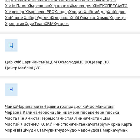
Хімік-Плюс
Хімреактив
Хід конем
Хімекспрес
ХІМЕКСПРЕСAVTO
Хімрезерв
Хімрезерв PRO
Хладар
Хладик
Хлібний дар
Хлібодар
Хлібпром
Хлібці Удальці
Хлоросан
Хобі Осмокот
Хомка
Хортиця
Хрещатик
ХрумTeam
ХБМ
Хуторок
Ц
Цар хліб
Царичанська
ЦБМ Осмолода
ЦЕ ВО
Цезар ЛВ
Центр Меблів
ЦУЛ
Ч
Чайка
Чарiвна мить
Чарівна господарочка
Час Майстрів
Червона Калина
Червона Лінійка
Чернігівське
Чернігівська
Чиста Лінія
Чиста Перемога
Чистая Линия
Чистий Дім
Чистий Лист
ЧИСТОЛАЙН
Чистюня
Читанка
Читаріум
Чорна Карта
Чорні вівці
Чуди Сам
Чудик
Чудо
Чудо-Чадо
Чудова марка
Чумак