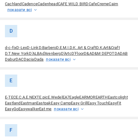
Cachland
Cadence
Cadenhead
CAFE WILD BIRD
CafeCreme
Cairn
показати всі
D
d-c-fix
D-Lex
D-Link
D.Barbero
D.E.M.I.
D.K. Art & Craft
D.K.Art&Craft
D.T.New York
D'ALBA
d'Arenberg
D'Artc
D'Floor
D&A
D&M DEPOT
DA
DAB
Dabur
DAC
Dacia
Dada
показати всі
E
E-TEC
E.C.A.
E.NEXT
E.pic
E.Wedel
EA7
Eagle
EARMOR
EARTH
Eastcolight
Eastland
Eastman
Eastpak
Easy Camp
Easy Grill
Easy Touch
EasyFit
EasyGo
Easywalker
Eat me
показати всі
F