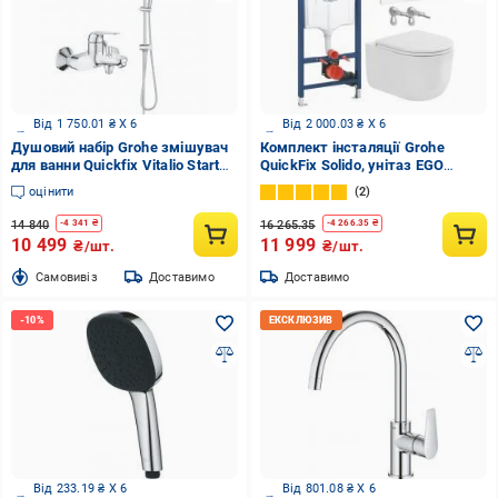
Від 1 750.01 ₴ X 6
Від 2 000.03 ₴ X 6
Душовий набір Grohe змішувач
Комплект інсталяції Grohe
для ванни Quickfix Vitalio Start
QuickFix Solido, унітаз EGO
200 (24335001) + душова
STYLE NEW TORNADO, клавіша
оцінити
2
система Vitalio Start 200
EVEN біла
(26991001
14 840
16 265.35
-
4 341
₴
-
4 266.35
₴
10 499
11 999
₴/шт.
₴/шт.
Cамовивіз
Доставимо
Доставимо
Від 233.19 ₴ X 6
Від 801.08 ₴ X 6