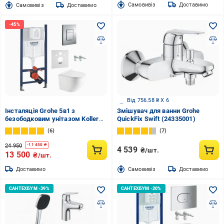
Cамовивіз
Доставимо
Cамовивіз
Доставимо
Від 756.58 ₴ X 6
Інсталяція Grohe 5в1 з
Змішувач для ванни Grohe
безободковим унітазом Koller
QuickFix Swift (24335001)
Pool Round Slim Tornado та
6
7
сидінням Slim Duroplast/Soft-
close (GKRST)
24 950
-
11 450
₴
4 539
₴/шт.
13 500
₴/шт.
Доставимо
Cамовивіз
Доставимо