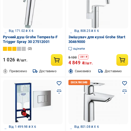
Від 171.02 ₴ X 6
Від 808.25 ₴ X 6
Ручний душ Grohe Tempesta-F
Змішувач для кухні Grohe Start
Trigger Spray 30 27512001
30469000
2
оцінити
5 130
-
281
₴
1 026
₴/шт.
4 849
₴/шт.
Привеземо
Доставимо
Cамовивіз
Доставимо
Від 1 499.98 ₴ X 6
Від 801.08 ₴ X 6