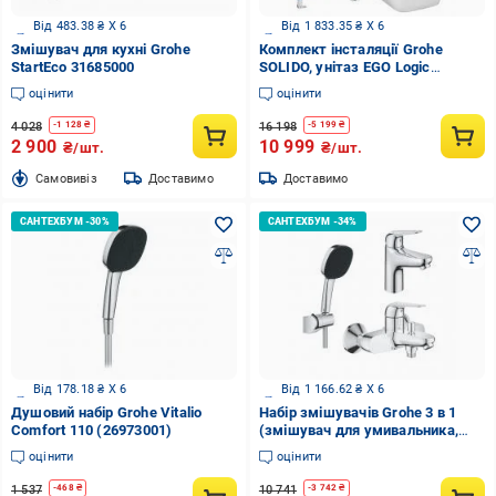
Від 483.38 ₴ X 6
Від 1 833.35 ₴ X 6
Змішувач для кухні Grohe
Комплект інсталяції Grohe
StartEco 31685000
SOLIDO, унітаз EGO Logic
Tornado, клавіша Skate
оцінити
оцінити
Cosmopolitan хром
4 028
16 198
-
1 128
₴
-
5 199
₴
2 900
10 999
₴/шт.
₴/шт.
Cамовивіз
Доставимо
Доставимо
Від 178.18 ₴ X 6
Від 1 166.62 ₴ X 6
Душовий набір Grohe Vitalio
Набір змішувачів Grohe 3 в 1
Comfort 110 (26973001)
(змішувач для умивальника,
змішувач для ванни, душовий
оцінити
оцінити
комплект)
24318001+24335001+26943001
1 537
10 741
-
468
₴
-
3 742
₴