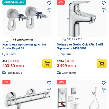
Від 583.22 ₴ X 6
Комплект кріплення до стіни
Змішувач Grohe QuickFix Swift
Grohe Rapid SL
S-розмір (24316001)
оцінити
оцінити
475
3 726
-
71.20
₴
-
227
₴
403.80
3 499
₴/шт.
₴/шт.
Доставимо
Доставимо