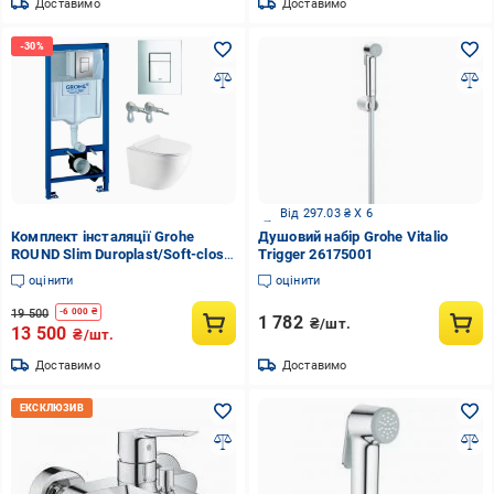
Доставимо
Доставимо
Від 297.03 ₴ X 6
Комплект інсталяції Grohe
Душовий набір Grohe Vitalio
ROUND Slim Duroplast/Soft-close
Trigger 26175001
(R38772001)
оцінити
оцінити
19 500
-
6 000
₴
1 782
₴/шт.
13 500
₴/шт.
Доставимо
Доставимо