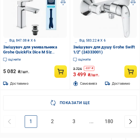
Від 847.08 ₴ X 6
Від 583.22 ₴ X 6
Змішувач для умивальника
Змішувач для душу Grohe Swift
Grohe QuickFix Dice M Siz
1/2″ (24333001)
1018330000 з донним клапаном
оцінити
оцінити
3 726
-
227
₴
5 082
₴/шт.
3 499
₴/шт.
Доставимо
Cамовивіз
Доставимо
ПОКАЗАТИ ЩЕ
1
2
3
...
180