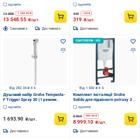
TORNADO, клавіша Sail хром
SL 37131000
оцінити
оцінити
14 898
449
-
1 349.45
₴
-
130
₴
13 548.55
319
₴/шт.
₴/шт.
Cамовивіз
Доставимо
Доставимо
Від 282.34 ₴ X 6
Від 1 500 ₴ X 6
Душовий набір Grohe Tempesta-
Комплект інсталяції Grohe
F Trigger Spray 30 (1 режим
Solido для підвісного унітазу 3 в
струменю)
1 з квадратною кнопкою хром
оцінити
оцінити
9 999
-
999.90
₴
1 693.90
₴/шт.
8 999.10
₴/шт.
Доставимо
Доставимо