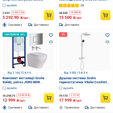
Pool Round Slim Tornado та
оцінити
3
хромованим гігієнічним душем
6в1 (GKRSTQCRM)
7 344
28 500
-
2 051.10
₴
-
13 000
₴
5 292.90
15 500
₴/шт.
₴/шт.
Cамовивіз
Доставимо
Доставимо
Від 2 166.72 ₴ X 6
Від 3 000.13 ₴ X 6
Комплект інсталяції Grohe
Душова система Grohe
Solido, унітаз JORD NEW
термостатична Vitalio Comfort
TORNADO, клавіша Skate
System 250 Cube (26696001)
оцінити
оцінити
Cosmopolitan хром
16 248.75
19 170
-
3 249.75
₴
-
1 171
₴
12 999
17 999
₴/шт.
₴/шт.
Cамовивіз
Доставимо
Привеземо
Доставимо