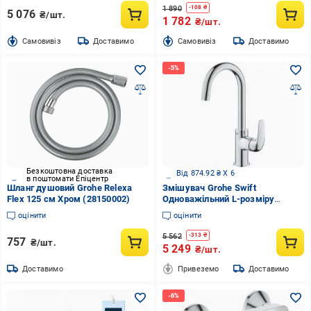
1 890
-
108
₴
5 076
₴/шт.
1 782
₴/шт.
Cамовивіз
Доставимо
Cамовивіз
Доставимо
Безкоштовна доставка
Від 874.92 ₴ X 6
в поштомати Епіцентр
Шланг душовий Grohe Relexa
Змішувач Grohe Swift
Flex 125 см Хром (28150002)
Одноважільний L-розміру
(24330001)
оцінити
оцінити
5 562
-
313
₴
757
₴/шт.
5 249
₴/шт.
Доставимо
Привеземо
Доставимо