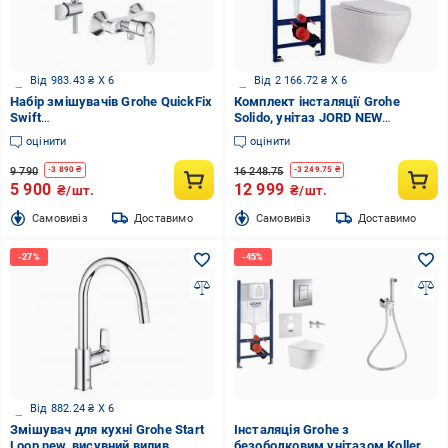
Від 983.43 ₴ X 6
Від 2 166.72 ₴ X 6
Набір змішувачів Grohe QuickFix
Комплект інсталяції Grohe
Swift
Solido, унітаз JORD NEW
(24318001+24333001+26943001)
TORNADO, клавіша Arena хром
оцінити
оцінити
9 790
16 248.75
-
3 890
₴
-
3 249.75
₴
5 900
12 999
₴/шт.
₴/шт.
Cамовивіз
Доставимо
Cамовивіз
Доставимо
Від 882.24 ₴ X 6
Змішувач для кухні Grohe Start
Інсталяція Grohe з
Loop new, висувний вилив
безободковим унітазом Koller