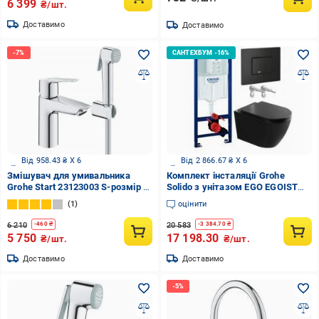
6 399
₴/шт.
Доставимо
Доставимо
Від 958.43 ₴ X 6
Від 2 866.67 ₴ X 6
Змішувач для умивальника
Комплект інсталяції Grohe
Grohe Start 23123003 S-розмір з
Solido з унітазом EGO EGOIST
гігієнічним душем
BLACK Rimless та кнопкою Even
1
оцінити
чорний мат
6 210
20 583
-
460
₴
-
3 384.70
₴
5 750
17 198.30
₴/шт.
₴/шт.
Доставимо
Доставимо