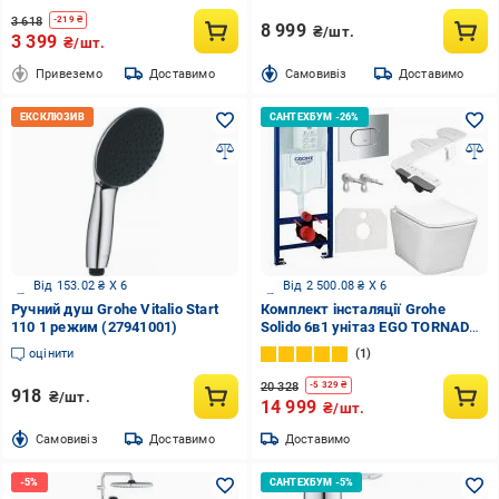
3 618
-
219
₴
8 999
₴/шт.
3 399
₴/шт.
Привеземо
Доставимо
Cамовивіз
Доставимо
Від 153.02 ₴ X 6
Від 2 500.08 ₴ X 6
Ручний душ Grohe Vitalio Start
Комплект інсталяції Grohe
110 1 режим (27941001)
Solido 6в1 унітаз EGO TORNADO,
кнопка Arena хром, накладка-
оцінити
1
біде
20 328
-
5 329
₴
918
₴/шт.
14 999
₴/шт.
Cамовивіз
Доставимо
Доставимо