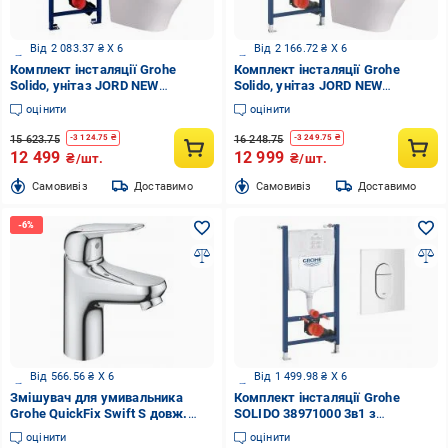
Від 2 083.37 ₴ X 6
Від 2 166.72 ₴ X 6
Комплект інсталяції Grohe
Комплект інсталяції Grohe
Solido, унітаз JORD NEW
Solido, унітаз JORD NEW
TORNADO, клавіша Sail хром
TORNADO, клавіша EVEN біла
оцінити
оцінити
15 623.75
16 248.75
-
3 124.75
₴
-
3 249.75
₴
12 499
12 999
₴/шт.
₴/шт.
Cамовивіз
Доставимо
Cамовивіз
Доставимо
Від 566.56 ₴ X 6
Від 1 499.98 ₴ X 6
Змішувач для умивальника
Комплект інсталяції Grohe
Grohe QuickFix Swift S довж.
SOLIDO 38971000 3в1 з
виливу - 103мм, неповоротний, 1
клавішою Arena 38844SH0 білою
оцінити
оцінити
важіль, хром 24318001