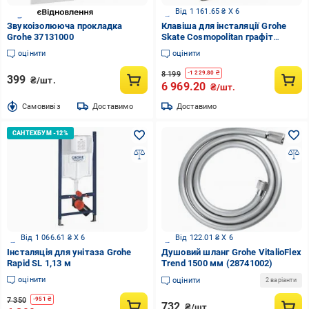
Від 1 161.65 ₴ X 6
Звукоізолююча прокладка
Клавіша для інсталяції Grohe
Grohe 37131000
Skate Cosmopolitan графіт
темний матовий
оцінити
оцінити
8 199
-
1 229.80
₴
399
₴/шт.
6 969.20
₴/шт.
Cамовивіз
Доставимо
Доставимо
Від 1 066.61 ₴ X 6
Від 122.01 ₴ X 6
Інсталяція для унітаза Grohe
Душовий шланг Grohe VitalioFlex
Rapid SL 1,13 м
Trend 1500 мм (28741002)
оцінити
оцінити
2 варіанти
7 350
-
951
₴
732
₴/шт.