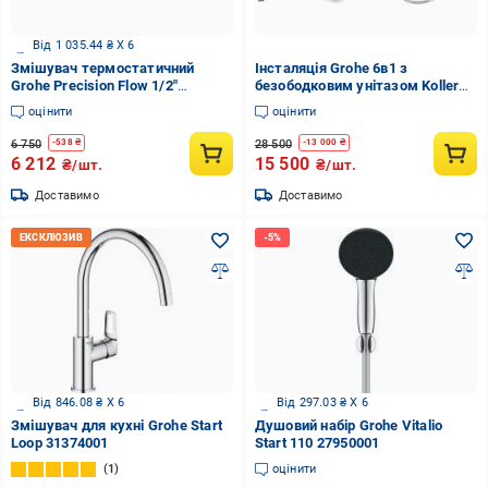
Від 1 035.44 ₴ X 6
Змішувач термостатичний
Інсталяція Grohe 6в1 з
Grohe Precision Flow 1/2″
безободковим унітазом Koller
(34840000)
Pool Orion Tornado та
оцінити
оцінити
хромованим гігієнічним душем
Qtap (GKOTQCRM)
6 750
28 500
-
538
₴
-
13 000
₴
6 212
15 500
₴/шт.
₴/шт.
Доставимо
Доставимо
Від 846.08 ₴ X 6
Від 297.03 ₴ X 6
Змішувач для кухні Grohe Start
Душовий набір Grohe Vitalio
Loop 31374001
Start 110 27950001
1
оцінити