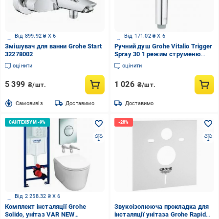
Від 899.92 ₴ X 6
Від 171.02 ₴ X 6
Змішувач для ванни Grohe Start
Ручний душ Grohe Vitalio Trigger
32278002
Spray 30 1 режим струменю
(26351000)
оцінити
оцінити
5 399
1 026
₴/шт.
₴/шт.
Cамовивіз
Доставимо
Доставимо
Від 2 258.32 ₴ X 6
Комплект інсталяції Grohe
Звукоізолююча прокладка для
Solido, унітаз VAR NEW
інсталяції унітаза Grohe Rapid