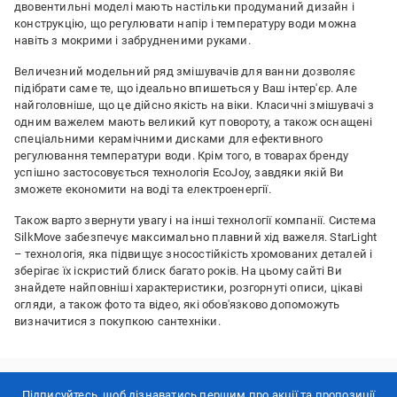
двовентильні моделі мають настільки продуманий дизайн і
конструкцію, що регулювати напір і температуру води можна
навіть з мокрими і забрудненими руками.
Величезний модельний ряд змішувачів для ванни дозволяє
підібрати саме те, що ідеально впишеться у Ваш інтер'єр. Але
найголовніше, що це дійсно якість на віки. Класичні змішувачі з
одним важелем мають великий кут повороту, а також оснащені
спеціальними керамічними дисками для ефективного
регулювання температури води. Крім того, в товарах бренду
успішно застосовується технологія EcoJoy, завдяки якій Ви
зможете економити на воді та електроенергії.
Також варто звернути увагу і на інші технології компанії. Система
SilkMove забезпечує максимально плавний хід важеля. StarLight
– технологія, яка підвищує зносостійкість хромованих деталей і
зберігає їх іскристий блиск багато років. На цьому сайті Ви
знайдете найповніші характеристики, розгорнуті описи, цікаві
огляди, а також фото та відео, які обов'язково допоможуть
визначитися з покупкою сантехніки.
Підписуйтесь, щоб дізнаватись першим про акції та пропозиції