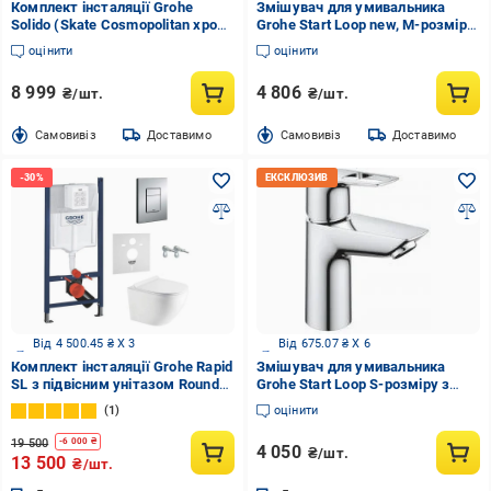
Комплект інсталяції Grohe
Змішувач для умивальника
Solido (Skate Cosmopolitan хром)
Grohe Start Loop new, M-розмір,
38811000
з д/к PushOp
оцінити
оцінити
8 999
4 806
₴/шт.
₴/шт.
Cамовивіз
Доставимо
Cамовивіз
Доставимо
Від 4 500.45 ₴ X 3
Від 675.07 ₴ X 6
Комплект інсталяції Grohe Rapid
Змішувач для умивальника
SL з підвісним унітазом Round
Grohe Start Loop S-розміру з
Tornado Smart Slim
гарнітуром Push Open
1
оцінити
Duroplast/Soft-close
(23351001)
(RO3884000GE)
19 500
-
6 000
₴
4 050
₴/шт.
13 500
₴/шт.