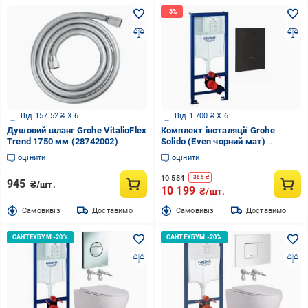
Від 157.52 ₴ X 6
Від 1 700 ₴ X 6
Душовий шланг Grohe VitalioFlex
Комплект інсталяції Grohe
Trend 1750 мм (28742002)
Solido (Even чорний мат)
388112430
оцінити
оцінити
10 584
-
385
₴
945
₴/шт.
10 199
₴/шт.
Cамовивіз
Доставимо
Cамовивіз
Доставимо