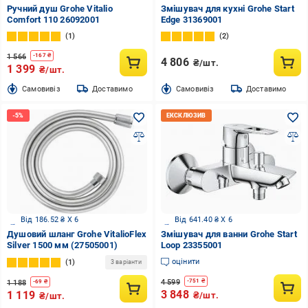
Ручний душ Grohe Vitalio
Змішувач для кухні Grohe Start
Comfort 110 26092001
Edge 31369001
1
2
1 566
-
167
₴
4 806
₴/шт.
1 399
₴/шт.
Cамовивіз
Доставимо
Cамовивіз
Доставимо
Від 186.52 ₴ X 6
Від 641.40 ₴ X 6
Душовий шланг Grohe VitalioFlex
Змішувач для ванни Grohe Start
Silver 1500 мм (27505001)
Loop 23355001
оцінити
1
3 варіанти
4 599
-
751
₴
1 188
-
69
₴
3 848
1 119
₴/шт.
₴/шт.