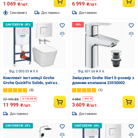
1 069
6 999
₴/шт.
₴/шт.
Cамовивіз
Доставимо
Доставимо
Від 2 000.03 ₴ X 6
Від 601.56 ₴ X 6
Комплект інсталяції Grohe
Змішувач Grohe Start S-розмір з
Grohe QuickFix Solido, унітаз
донним клапаном 23550002
EGO Logic TORNADO, клавіша
3
1
EVEN біла
17 141.50
4 050
-
5 142.50
₴
-
441
₴
11 999
3 609
₴/шт.
₴/шт.
Доставимо
Доставимо