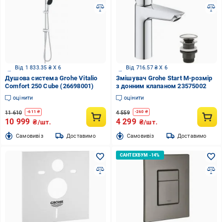
Від 1 833.35 ₴ X 6
Від 716.57 ₴ X 6
Душова система Grohe Vitalio
Змішувач Grohe Start M-розмір
Comfort 250 Cube (26698001)
з донним клапаном 23575002
оцінити
оцінити
11 610
4 559
-
611
₴
-
260
₴
10 999
4 299
₴/шт.
₴/шт.
Cамовивіз
Доставимо
Cамовивіз
Доставимо