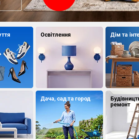
уття
Освітлення
Дім та інт
Дача, сад та город
Будівницт
ремонт