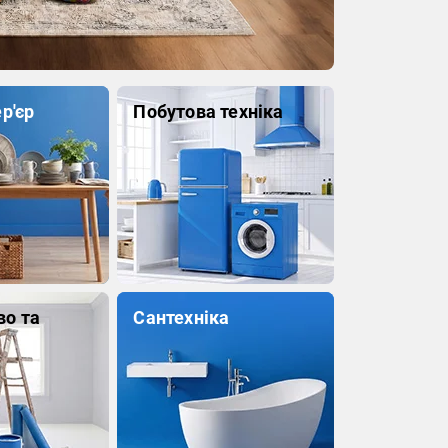
ер'єр
Побутова техніка
во та
Сантехніка