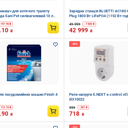
нювач для котячого туалету
Зарядна станція BLUETTI AC180 
да Sani Pet силікагелевий 10 л
Plug 1800 Вт LiFePO4 (1152 Вт·го
49 999
- 197.90 ₴
- 7 000 ₴
.10
42 999
₴
₴
для посудомийних машин Finish 4
Реле напруги E.NEXT e.control.v0
i0310022
999
- 112.10 ₴
- 281 ₴
.90
718
₴
₴