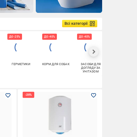
Всі категорії
ДО -25%
ДО -40%
ДО -40%
ДО -35%
ГЕРМЕТИКИ
КОРМ ДЛЯ СОБАК
ЗАСОБИ ДЛЯ
ХІМІЯ ДЛЯ
ДОГЛЯДУ ЗА
БАСЕЙНІВ
УНІТАЗОМ