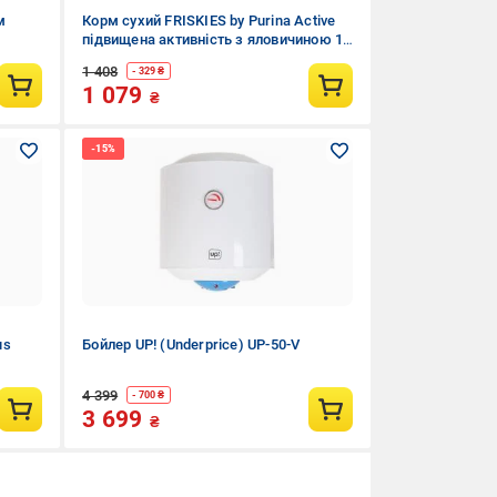
м
Корм сухий FRISKIES by Purina Active
підвищена активність з яловичиною 15
кг
1 408
- 329 ₴
1 079
₴
us
Бойлер UP! (Underprice) UP-50-V
4 399
- 700 ₴
3 699
₴