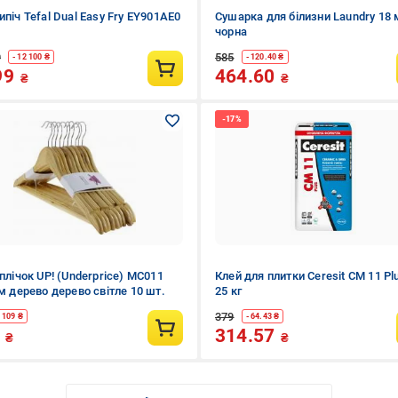
піч Tefal Dual Easy Fry EY901AE0
Сушарка для білизни Laundry 18 
чорна
9
585
- 12 100 ₴
- 120.40 ₴
99
464.60
₴
₴
плічок UP! (Underprice) MC011
Клей для плитки Ceresit CM 11 Pl
см дерево дерево світле 10 шт.
25 кг
379
- 109 ₴
- 64.43 ₴
0
314.57
₴
₴