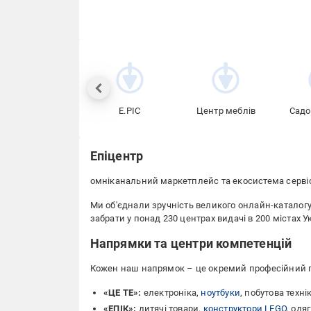
E.PIC
Центр меблів
Садо
Епіцентр
омніканальний маркетплейс та екосистема серві
Ми об'єднали зручність великого онлайн-каталог
забрати у понад 230 центрах видачі в 200 містах У
Напрямки та центри компетенцій
Кожен наш напрямок – це окремий професійний пр
«ЦЕ ТЕ»:
електроніка,
ноутбуки
, побутова технік
«ЕПІК»:
дитячі товари,
конструктори LEGO
, одя