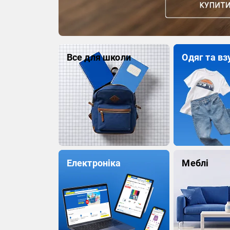
Все для школи
Одяг та вз
Електроніка
Меблі