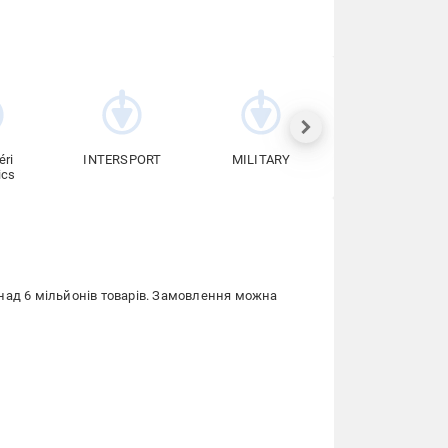
éri
INTERSPORT
MILITARY
Торговельне
ics
обладнання
ад 6 мільйонів товарів. Замовлення можна