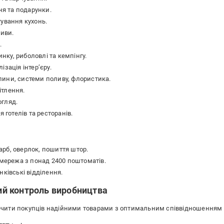
ня та подарунки.
тування кухонь.
ливи.
.
ку, риболовлі та кемпінгу.
лізація інтер’єру.
слини, системи поливу, флористика.
ітлення.
огляд.
готелів та ресторанів.
арб, оверлок, пошиття штор.
мережа з понад 2400 поштоматів.
нківські відділення.
ий контроль виробництва
ечити покупців надійними товарами з оптимальним співвідношенням х