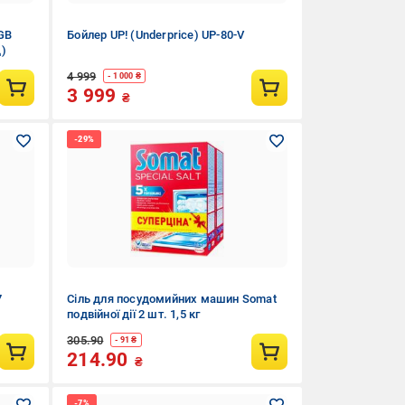
GB
Бойлер UP! (Underprice) UP-80-V
д)
4 999
- 1 000 ₴
3 999
₴
7
Сіль для посудомийних машин Somat
подвійної дії 2 шт. 1,5 кг
305.90
- 91 ₴
214.90
₴