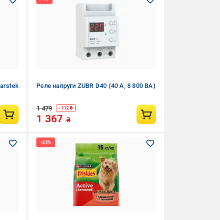
arstek
Реле напруги ZUBR D40 (40 А, 8 800 ВА)
1 479
- 112 ₴
1 367
₴