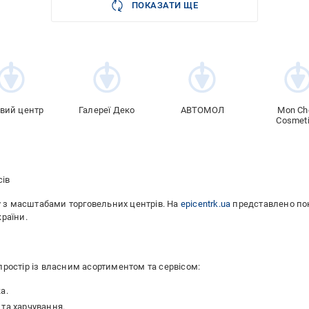
ПОКАЗАТИ ЩЕ
вий центр
Галереї Деко
АВТОМОЛ
Mon Ch
Cosmet
сів
у з масштабами торговельних центрів. На
epicentrk.ua
представлено пон
країни.
остір із власним асортиментом та сервісом:
а.
г та харчування.