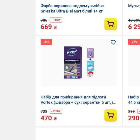
Фарба акрилова водоемульсійна
Мульти
Sniezka Ultra Biel мат білий 14 кг
785
18 39
- 116 ₴
669
6 2
₴
Набір для прибирання для підлоги
Набір 
Vortex (швабра + сухі серветки 5 шт.)
44,5 
22 см
723
399
- 253 ₴
470
29
₴