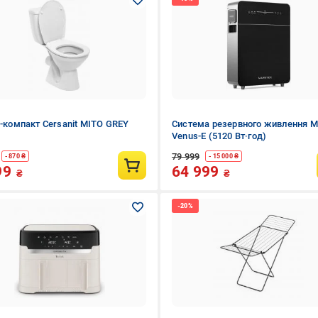
з-компакт Cersanit MITO GREY
Система резервного живлення M
Venus-E (5120 Вт·год)
79 999
- 870 ₴
- 15 000 ₴
99
64 999
₴
₴