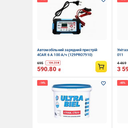
Автомобільний зарядний пристрій
Уніта
4CAR 6 А 100 А/ч (129PRO7910)
011
695
4 469
- 104.20 ₴
590.80
3 5
₴