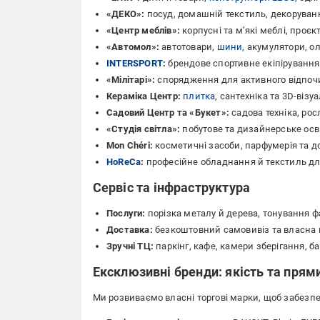
«ДЕКО»:
посуд, домашній текстиль, декоруван
«Центр меблів»:
корпусні та м’які меблі, проєк
«Автомол»:
автотовари,
шини
, акумулятори, о
INTERSPORT
:
брендове спортивне екіпірування
«Мілітарі»:
спорядження для активного відпочин
Кераміка Центр:
плитка
, сантехніка та 3D-візуа
Садовий Центр та «Букет»:
садова техніка, ро
«Студія світла»:
побутове та дизайнерське осв
Mon Chéri:
косметичні засоби, парфумерія та д
HoReCa
:
професійне обладнання й текстиль для 
Сервіс та інфраструктура
Послуги:
порізка металу й дерева, тонування ф
Доставка:
безкоштовний самовивіз та власна 
Зручні ТЦ:
паркінг, кафе, камери зберігання, ба
Ексклюзивні бренди: якість та прям
Ми розвиваємо власні торгові марки, щоб забезп