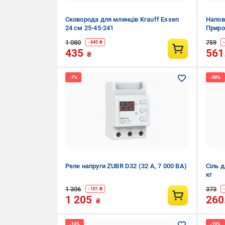
Сковорода для млинців Krauff Essen
Напов
24 см 25-45-241
Приро
4,2 кг
1 080
759
- 645 ₴
435
561
₴
Реле напруги ZUBR D32 (32 А, 7 000 ВА)
Сіль 
кг
1 306
373
- 101 ₴
1 205
260
₴