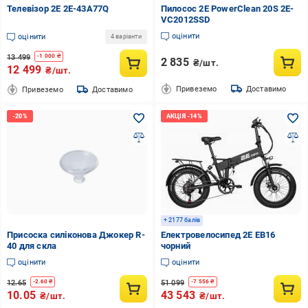
Телевізор 2E 2E-43A77Q
Пилосос 2E PowerClean 20S 2E-
VC2012SSD
оцінити
оцінити
4 варіанти
13 499
-
1 000
₴
2 835
₴/шт.
12 499
₴/шт.
Привеземо
Доставимо
Привеземо
Доставимо
+ 2177 балів
Присоска силіконова Джокер R-
Електровелосипед 2E EB16
40 для скла
чорний
оцінити
оцінити
12.65
51 099
-
2.60
₴
-
7 556
₴
10.05
43 543
₴/шт.
₴/шт.