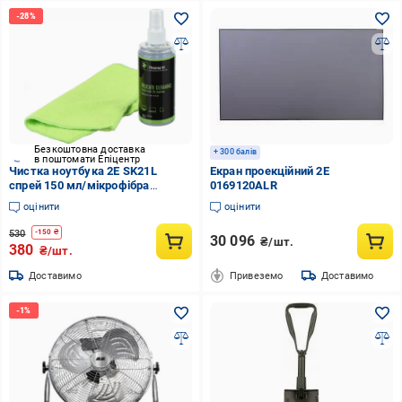
Безкоштовна доставка
+ 300 балів
в поштомати Епіцентр
Чистка ноутбука 2E SK21L
Екран проекційний 2E
спрей 150 мл/мікрофібра
0169120ALR
(SK21L)
оцінити
оцінити
530
-
150
₴
30 096
₴/шт.
380
₴/шт.
Доставимо
Привеземо
Доставимо