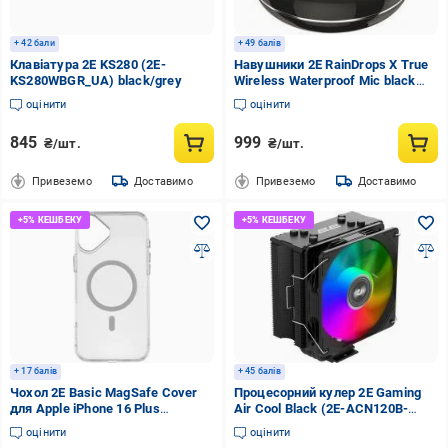
+ 42 бали
+ 49 балів
Клавіатура 2E KS280 (2E-
Навушники 2E RainDrops Х True
KS280WBGR_UA) black/grey
Wireless Waterproof Mic black
(2E-EBTWRDXBK)
оцінити
оцінити
845
999
₴/шт.
₴/шт.
Привеземо
Доставимо
Привеземо
Доставимо
+ 17 балів
+ 45 балів
Чохол 2E Basic MagSafe Cover
Процесорний кулер 2E Gaming
для Apple iPhone 16 Plus
Air Cool Black (2E-ACN120B-
transparent (2E-IPH-16PL-OCLS-
ARGB) black
оцінити
оцінити
CL)