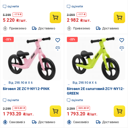
оцінити
оцінити
5 399
3 099
-
179
₴
-
117
₴
5 220
2 982
₴/шт.
₴/шт.
Привеземо
Доставимо
Привеземо
Доставимо
Від 298.90 ₴ X 6
Від 298.90 ₴ X 6
Біговел 2E ZCY-NY12-PINK
Біговел 2E салатовий ZCY-NY12-
GREEN
оцінити
оцінити
2 299
2 299
-
505.80
₴
-
505.80
₴
1 793.20
1 793.20
₴/шт.
₴/шт.
Cамовивіз
Доставимо
Cамовивіз
Доставимо