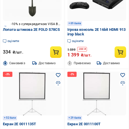
+ 69 балів
-10% з суперкредиткою VISA Вигода
Лопата штикова 2E FOLD S78CS
Ігрова консоль 2E 16bit HDMI 913
ігор black
оцінити
оцінити
1 599
-
200
₴
334
₴/шт.
1 399
₴/шт.
Cамовивіз
Доставимо
Привеземо
Доставимо
+ 52 бали
+ 29 балів
Екран 2E 0011135T
Екран 2E 0011100T