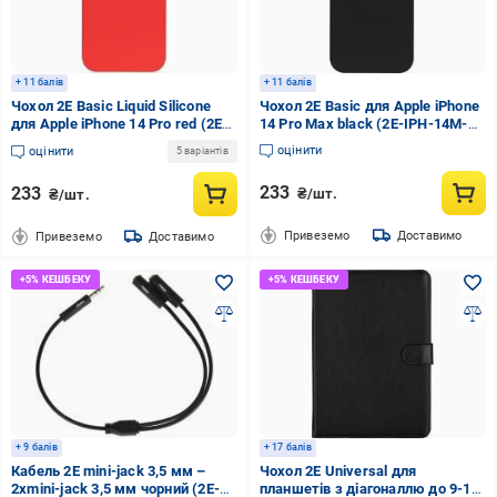
+ 11 балів
+ 11 балів
Чохол 2E Basic Liquid Silicone
Чохол 2E Basic для Apple iPhone
для Apple iPhone 14 Pro red (2E-
14 Pro Max black (2E-IPH-14M-
IPH-14PR-OCLS-RD)
OCLS-BK)
оцінити
оцінити
5 варіантів
233
233
₴/шт.
₴/шт.
Привеземо
Доставимо
Привеземо
Доставимо
+ 9 балів
+ 17 балів
Кабель 2E mini-jack 3,5 мм –
Чохол 2E Universal для
2хmini-jack 3,5 мм чорний (2E-
планшетів з діагоналлю до 9-10