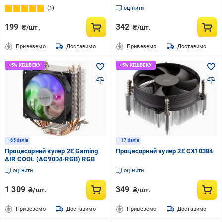
W9697)
" black (2E-UNI-9-10-OC-BK)
1
оцінити
199
342
₴/шт.
₴/шт.
Привеземо
Доставимо
Привеземо
Доставимо
+ 65 балів
+ 17 балів
Процесорний кулер 2E Gaming
Процесорний кулер 2E CX10384
AIR COOL (AC90D4-RGB) RGB
оцінити
оцінити
1 309
349
₴/шт.
₴/шт.
Привеземо
Доставимо
Привеземо
Доставимо