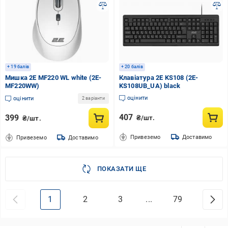
+ 19 балів
+ 20 балів
Мишка 2E MF220 WL white (2E-
Клавіатура 2E KS108 (2E-
MF220WW)
KS108UB_UA) black
оцінити
оцінити
2 варіанти
407
399
₴/шт.
₴/шт.
Привеземо
Доставимо
Привеземо
Доставимо
ПОКАЗАТИ ЩЕ
1
2
3
...
79