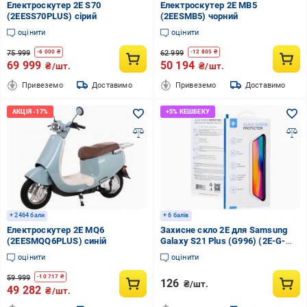
Електроскутер 2E S70
Електроскутер 2E MB5
(2EESS70PLUS) сірий
(2EESMB5) чорний
оцінити
оцінити
75 999
62 999
-
6 000
₴
-
12 805
₴
69 999
50 194
₴/шт.
₴/шт.
Привеземо
Доставимо
Привеземо
Доставимо
+ 2464 бали
+ 6 балів
Електроскутер 2E MQ6
Захисне скло 2E для Samsung
(2EESMQQ6PLUS) синій
Galaxy S21 Plus (G996) (2E-G-
S21+-SMFCFG-BB) 2.5D FCFG
оцінити
оцінити
black border
59 999
-
10 717
₴
126
₴/шт.
49 282
₴/шт.