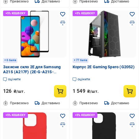
Привеземо
Доставимо
Привеземо
Доставимо
+ 6 балів
+ 77 балів
Захисне скло 2E для Samsung
Корпус 2E Gaming Spero (G2052)
A21S (A217F) (2E-G-A21S-
SMFCFG-BB) 2.5D FCFG black
оцінити
оцінити
border
126
1 549
₴/шт.
₴/шт.
Привеземо
Доставимо
Привеземо
Доставимо