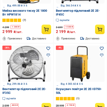
Від 499.88 ₴ X 6
Від 366.54 ₴ X 6
Мийка високого тиску 2E 1800
Вентилятор підлоговий 2E 2E-
Вт HPW1814
IF45C
7
оцінити
4 299
3 699
-
1 300
₴
-
1 500
₴
2 999
2 199
₴/шт.
₴/шт.
Привеземо
Доставимо
Привеземо
Доставимо
Від 299.86 ₴ X 6
Від 4 383.60 ₴ X 6
Вентилятор підлоговий 2E 2E-
Осушувач повітря 2E 2E-ID750-
IF35C
50L
оцінити
1
2 599
28 999
-
800
₴
-
2 700
₴