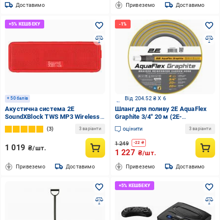
Доставимо
Привеземо
Доставимо
Від 204.52 ₴ X 6
+ 50 балів
Акустична система 2E
Шланг для поливу 2E AquaFlex
SoundXBlock TWS MP3 Wireless
Graphite 3/4" 20 м (2E-
Waterproof 2.0 red (2E-
GHC34C20)
3
оцінити
3 варіанти
3 варіанти
BSSXBWRD)
1 249
-
22
₴
1 019
₴/шт.
1 227
₴/шт.
Привеземо
Доставимо
Привеземо
Доставимо