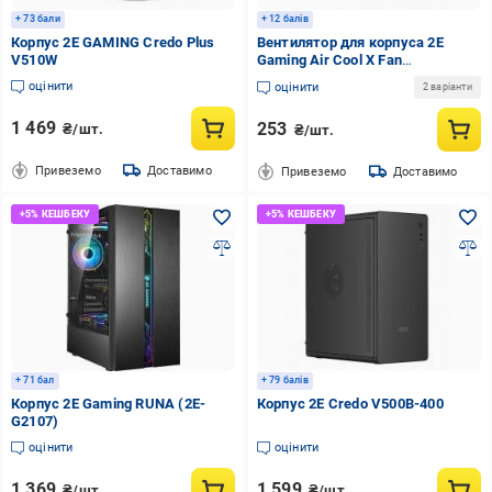
+ 73 бали
+ 12 балів
Корпус 2E GAMING Credo Plus
Вентилятор для корпуса 2E
V510W
Gaming Air Cool X Fan
ACF120XB-ARGB
оцінити
оцінити
2 варіанти
1 469
253
₴/шт.
₴/шт.
Привеземо
Доставимо
Привеземо
Доставимо
+ 71 бал
+ 79 балів
Корпус 2E Gaming RUNA (2E-
Корпус 2E Credo V500B-400
G2107)
оцінити
оцінити
1 369
1 599
₴/шт.
₴/шт.