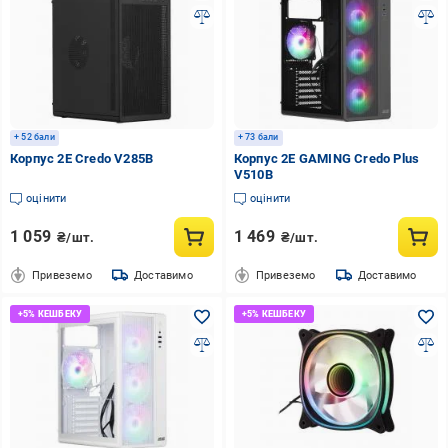
+ 52 бали
+ 73 бали
Корпус 2E Credo V285B
Корпус 2E GAMING Credo Plus
V510B
оцінити
оцінити
1 059
1 469
₴/шт.
₴/шт.
Привеземо
Доставимо
Привеземо
Доставимо