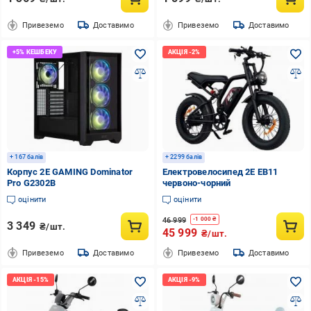
Привеземо
Доставимо
Привеземо
Доставимо
+ 167 балів
+ 2299 балів
Корпус 2E GAMING Dominator
Електровелосипед 2E EB11
Pro G2302B
червоно-чорний
оцінити
оцінити
46 999
-
1 000
₴
3 349
₴/шт.
45 999
₴/шт.
Привеземо
Доставимо
Привеземо
Доставимо