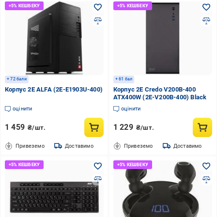
+ 72 бали
+ 61 бал
Корпус 2E ALFA (2E-E1903U-400)
Корпус 2E Credo V200B-400
ATX400W (2E-V200B-400) Black
оцінити
оцінити
1 459
1 229
₴/шт.
₴/шт.
Привеземо
Доставимо
Привеземо
Доставимо