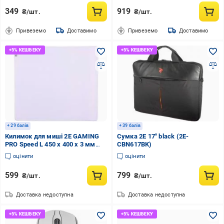
349
919
₴/шт.
₴/шт.
Привеземо
Доставимо
Привеземо
Доставимо
+ 29 балів
+ 39 балів
Килимок для миші 2E GAMING
Сумка 2E 17" black (2E-
PRO Speed L 450 x 400 x 3 мм
CBN617BK)
(2E-SPEED-L-WH-PRO)
оцінити
оцінити
599
799
₴/шт.
₴/шт.
Доставка недоступна
Доставка недоступна