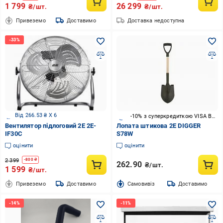
1 799
26 299
₴/шт.
₴/шт.
Привеземо
Доставимо
Доставка недоступна
Від 266.53 ₴ X 6
-10% з суперкредиткою VISA Вигода
Вентилятор підлоговий 2E 2E-
Лопата штикова 2E DIGGER
IF30C
S78W
оцінити
оцінити
2 399
-
800
₴
262.90
₴/шт.
1 599
₴/шт.
Привеземо
Доставимо
Cамовивіз
Доставимо