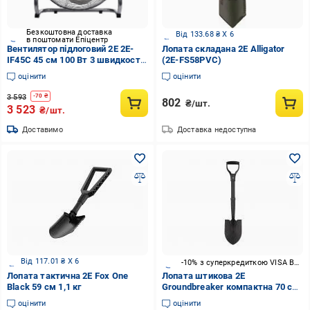
Безкоштовна доставка
Від 133.68 ₴ X 6
в поштомати Епіцентр
Вентилятор підлоговий 2E 2E-
Лопата складана 2E Alligator
IF45C 45 см 100 Вт 3 швидкості
(2E-FS58PVC)
Хром (624664)
оцінити
оцінити
3 593
-
70
₴
802
₴/шт.
3 523
₴/шт.
Доставимо
Доставка недоступна
Від 117.01 ₴ X 6
-10% з суперкредиткою VISA Вигода
Лопата тактична 2E Fox One
Лопата штикова 2E
Black 59 см 1,1 кг
Groundbreaker компактна 70 см
2E-S70B
оцінити
оцінити