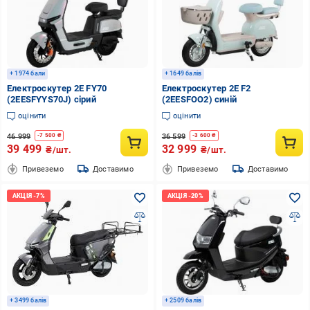
+ 1974 бали
+ 1649 балів
Електроскутер 2E FY70
Електроскутер 2E F2
(2EESFYYS70J) сірий
(2EESFOO2) синій
оцінити
оцінити
46 999
36 599
-
7 500
₴
-
3 600
₴
39 499
32 999
₴/шт.
₴/шт.
Привеземо
Доставимо
Привеземо
Доставимо
+ 3499 балів
+ 2509 балів