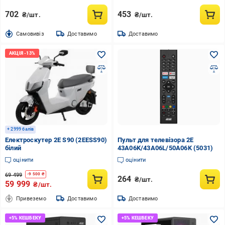
702
453
₴/шт.
₴/шт.
Cамовивіз
Доставимо
Доставимо
+ 2999 балів
Електроскутер 2E S90 (2EESS90)
Пульт для телевізора 2E
білий
43A06K/43A06L/50A06K (5031)
оцінити
оцінити
69 499
-
9 500
₴
264
₴/шт.
59 999
₴/шт.
Привеземо
Доставимо
Доставимо