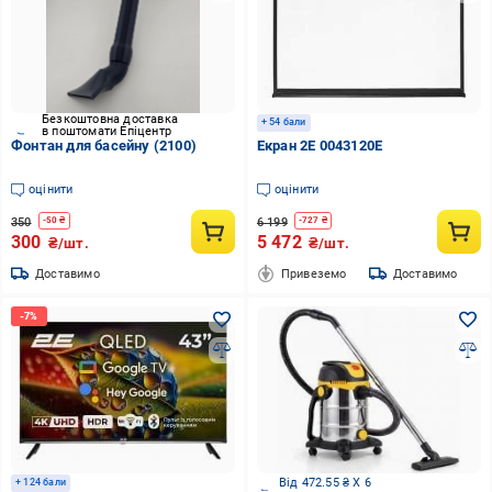
Безкоштовна доставка
+ 54 бали
в поштомати Епіцентр
Фонтан для басейну (2100)
Екран 2E 0043120E
оцінити
оцінити
350
6 199
-
50
₴
-
727
₴
300
5 472
₴/шт.
₴/шт.
Доставимо
Привеземо
Доставимо
Від 472.55 ₴ X 6
+ 124 бали