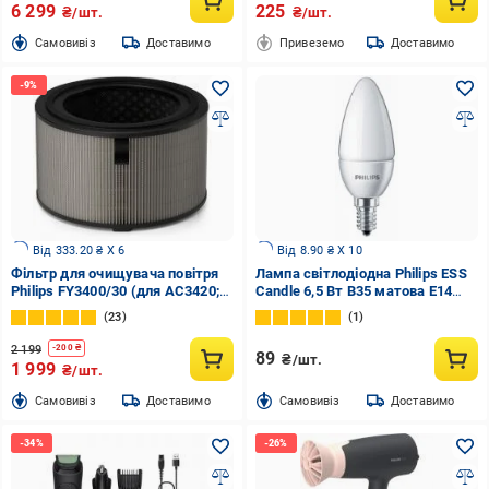
6 299
225
₴/шт.
₴/шт.
Cамовивіз
Доставимо
Привеземо
Доставимо
Від 333.20 ₴ X 6
Від 8.90 ₴ X 10
Фільтр для очищувача повітря
Лампа світлодіодна Philips ESS
Philips FY3400/30 (для AC3420;
Candle 6,5 Вт B35 матова E14
AC3421)
220 В 4000 К
23
1
2 199
-
200
₴
89
₴/шт.
1 999
₴/шт.
Cамовивіз
Доставимо
Cамовивіз
Доставимо