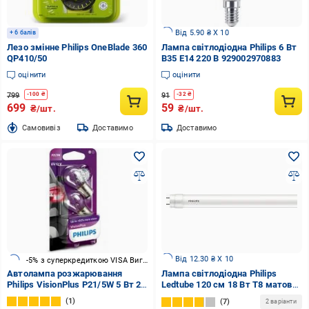
Від 5.90 ₴ X 10
+ 6 балів
Лезо змінне Philips OneBlade 360
Лампа світлодіодна Philips 6 Вт
QP410/50
B35 E14 220 В 929002970883
оцінити
оцінити
799
91
-
100
₴
-
32
₴
699
59
₴/шт.
₴/шт.
Cамовивіз
Доставимо
Доставимо
Від 12.30 ₴ X 10
-5% з суперкредиткою VISA Вигода
Автолампа розжарювання
Лампа світлодіодна Philips
Philips VisionPlus P21/5W 5 Вт 2
Ledtube 120 см 18 Вт T8 матова
шт.(PS 12499 VP B2)
G13 220 В 6500 К 929002375437
1
7
2 варіанти