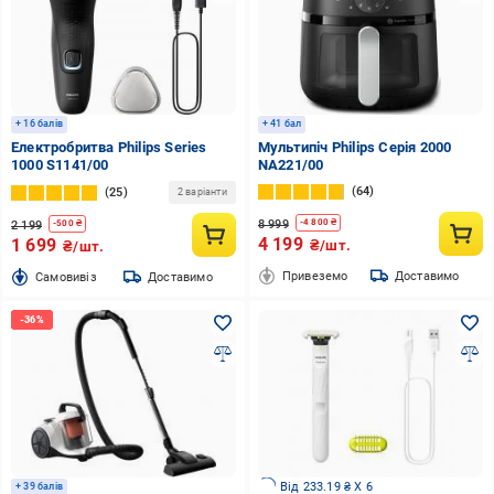
+ 16 балів
+ 41 бал
Електробритва Philips Series
Мультипіч Philips Серія 2000
1000 S1141/00
NA221/00
64
25
2 варіанти
8 999
-
4 800
₴
2 199
-
500
₴
4 199
1 699
₴/шт.
₴/шт.
Привеземо
Доставимо
Cамовивіз
Доставимо
Від 233.19 ₴ X 6
+ 39 балів