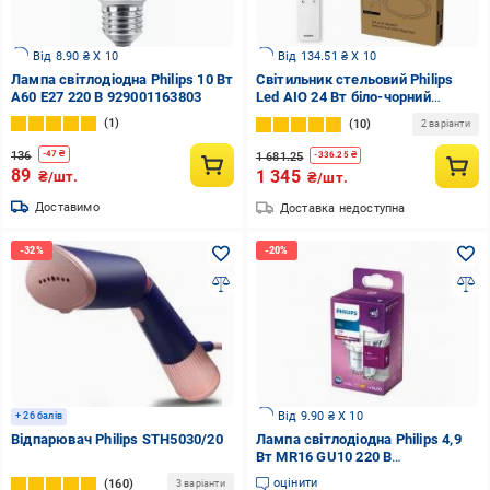
Від 8.90 ₴ X 10
Від 134.51 ₴ X 10
Лампа світлодіодна Philips 10 Вт
Світильник стельовий Philips
A60 E27 220 В 929001163803
Led AIO 24 Вт біло-чорний
929004738801
1
10
2 варіанти
136
-
47
₴
1 681.25
-
336.25
₴
89
1 345
₴/шт.
₴/шт.
Доставимо
Доставка недоступна
Від 9.90 ₴ X 10
+ 26 балів
Відпарювач Philips STH5030/20
Лампа світлодіодна Philips 4,9
Вт MR16 GU10 220 В
929002981250
оцінити
160
3 варіанти