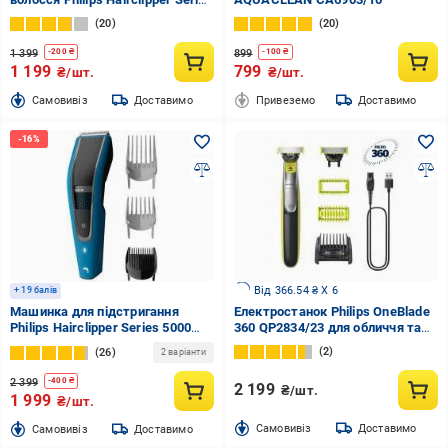
3000 HC3505/15
20
20
1 399
899
-
200
₴
-
100
₴
1 199
799
₴/шт.
₴/шт.
Cамовивіз
Доставимо
Привеземо
Доставимо
Від 366.54 ₴ X 6
+ 19 балів
Машинка для підстригання
Електростанок Philips OneBlade
Philips Hairclipper Series 5000
360 QP2834/23 для обличчя та
HC5612/15
тіла
2
26
2 варіанти
2 399
-
400
₴
2 199
₴/шт.
1 999
₴/шт.
Cамовивіз
Доставимо
Cамовивіз
Доставимо