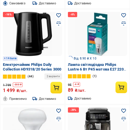
Cамовивіз
Доставимо
Доставимо
Від 8.90 ₴ X 10
+ 14 балів
Електрочайник Philips Daily
Лампа світлодіодна Philips
Collection HD9318/20 Series 3000
Lustre 6 Вт P45 матова E27 220 В
2700 К 929002274707
1
44
2 варіанти
95
-
6
₴
1 799
-
300
₴
89
1 499
₴/шт.
₴/шт.
Доставимо
Привеземо
Доставимо