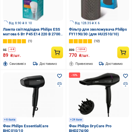
Від 8.90 ₴ X 10
Від 128.35 ₴ X 6
Лампа світлодіодна Philips ESS
Фільтр для зволожувача Philips
матова 6 Вт P45 E14 220 В 2700
FY1190/30 (для HU2510/10)
К 929001886807
1
12
95
899
-
6
₴
-
129
₴
89
770
₴/шт.
₴/шт.
Cамовивіз
Доставимо
Привеземо
Доставимо
+ 6 балів
+ 24 бали
Фен Philips EssentialCare
Фен Philips DryCare Pro
BHC010/10
BHD274/00