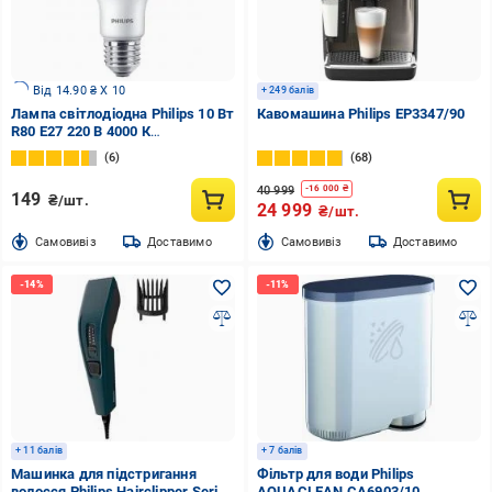
Від 14.90 ₴ X 10
+ 249 балів
Лампа світлодіодна Philips 10 Вт
Кавомашина Philips EP3347/90
R80 E27 220 В 4000 К
929002966287
6
68
40 999
-
16 000
₴
149
₴/шт.
24 999
₴/шт.
Cамовивіз
Доставимо
Cамовивіз
Доставимо
+ 11 балів
+ 7 балів
Машинка для підстригання
Фільтр для води Philips
волосся Philips Hairclipper Series
AQUACLEAN CA6903/10