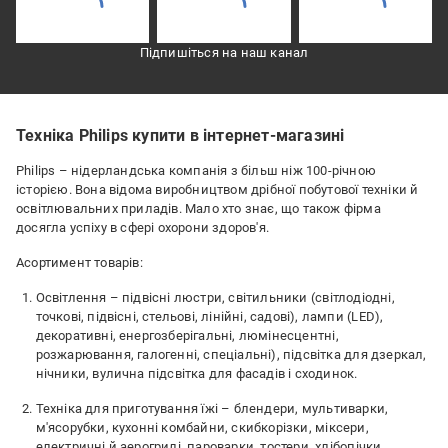
Підпишіться на наш канал
Техніка Philips купити в інтернет-магазині
Philips – нідерландська компанія з більш ніж 100-річною
історією. Вона відома виробництвом дрібної побутової техніки й
освітлювальних приладів. Мало хто знає, що також фірма
досягла успіху в сфері охорони здоров'я.
Асортимент товарів:
Освітлення – підвісні люстри, світильники (світлодіодні,
точкові, підвісні, стельові, лінійні, садові), лампи (LED),
декоративні, енергозберігальні, люмінесцентні,
розжарювання, галогенні, спеціальні), підсвітка для дзеркал,
нічники, вулична підсвітка для фасадів і сходинок.
Техніка для приготування їжі – блендери, мультиварки,
м'ясорубки, кухонні комбайни, скибкорізки, міксери,
електричні й аерогрилі, пароварки, тостери, хлібопічки,