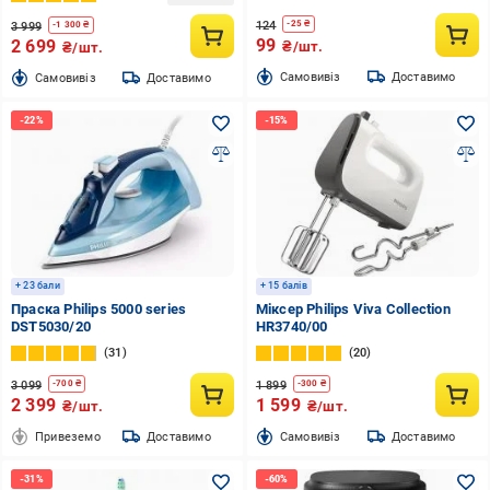
124
-
25
₴
3 999
-
1 300
₴
99
2 699
₴/шт.
₴/шт.
Cамовивіз
Доставимо
Cамовивіз
Доставимо
+ 23 бали
+ 15 балів
Праска Philips 5000 series
Міксер Philips Viva Collection
DST5030/20
HR3740/00
31
20
3 099
1 899
-
700
₴
-
300
₴
2 399
1 599
₴/шт.
₴/шт.
Привеземо
Доставимо
Cамовивіз
Доставимо