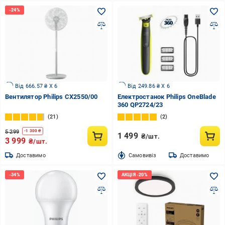
Від 666.57 ₴ X 6
Від 249.86 ₴ X 6
Вентилятор Philips CX2550/00
Електростанок Philips OneBlade
360 QP2724/23
21
2
5 299
-
1 300
₴
1 499
₴/шт.
3 999
₴/шт.
Доставимо
Cамовивіз
Доставимо