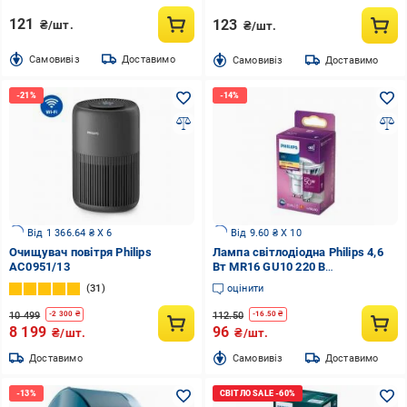
121
123
₴/шт.
₴/шт.
Cамовивіз
Доставимо
Cамовивіз
Доставимо
Від 1 366.64 ₴ X 6
Від 9.60 ₴ X 10
Очищувач повітря Philips
Лампа світлодіодна Philips 4,6
AC0951/13
Вт MR16 GU10 220 В
929001215255
31
оцінити
10 499
112.50
-
2 300
₴
-
16.50
₴
8 199
96
₴/шт.
₴/шт.
Доставимо
Cамовивіз
Доставимо