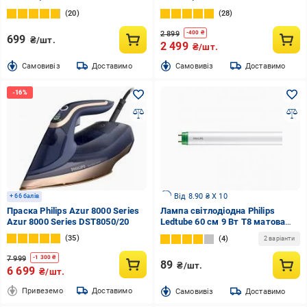
20
28
2 899
-
400
₴
699
₴/шт.
2 499
₴/шт.
Cамовивіз
Доставимо
Cамовивіз
Доставимо
Від 8.90 ₴ X 10
+ 66 балів
Праска Philips Azur 8000 Series
Лампа світлодіодна Philips
Azur 8000 Series DST8050/20
Ledtube 60 см 9 Вт T8 матова
G13 220 В 6500 К 929002375237
35
4
2 варіанти
7 999
-
1 300
₴
89
₴/шт.
6 699
₴/шт.
Привеземо
Доставимо
Cамовивіз
Доставимо