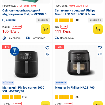
Промокод:
0108-2026-3108
Промокод:
0108-2026-3108
Світильник світлодіодний
Світильник точковий Philips
вбудовуваний Philips MESON 5,5
Meson LED 9 Вт 4000 К білий
Вт білий 929003274801
915005746901
оцінити
10
3 варіанти
8 варіантів
203.08
139
-
98.08
₴
-
28
₴
105
111
₴/шт.
₴/шт.
Cамовивіз
Доставимо
Доставимо
+ 59 балів
+ 49 балів
Мультипіч Philips series 5000
Мультипіч Philips NA231/00
XXL HD9285/90
45
45
13 999
9 999
-
8 000
₴
-
5 000
₴