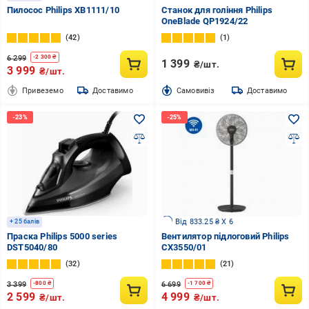
Пилосос Philips XB1111/10
Станок для гоління Philips
OneBlade QP1924/22
42
1
6 299
-
2 300
₴
1 399
₴/шт.
3 999
₴/шт.
Привеземо
Доставимо
Cамовивіз
Доставимо
Від 833.25 ₴ X 6
+ 25 балів
Праска Philips 5000 series
Вентилятор підлоговий Philips
DST5040/80
CX3550/01
32
21
3 399
6 699
-
800
₴
-
1 700
₴
2 599
4 999
₴/шт.
₴/шт.