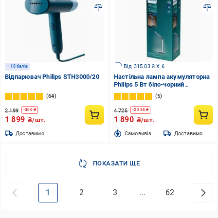
Від 315.03 ₴ X 6
+ 18 балів
Відпарювач Philips STH3000/20
Настільна лампа акумуляторна
Philips 5 Вт біло-чорний
929003194707
64
5
2 199
4 725
-
300
₴
-
2 835
₴
1 899
1 890
₴/шт.
₴/шт.
Доставимо
Cамовивіз
Доставимо
ПОКАЗАТИ ЩЕ
1
2
3
...
62