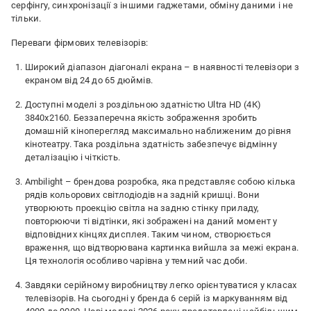
серфінгу, синхронізації з іншими гаджетами, обміну даними і не
тільки.
Переваги фірмових телевізорів:
Широкий діапазон діагоналі екрана – в наявності телевізори з
екраном від 24 до 65 дюймів.
Доступні моделі з роздільною здатністю Ultra HD (4К)
3840х2160. Беззаперечна якість зображення зробить
домашній кіноперегляд максимально наближеним до рівня
кінотеатру. Така роздільна здатність забезпечує відмінну
деталізацію і чіткість.
Ambilight – брендова розробка, яка представляє собою кілька
рядів кольорових світлодіодів на задній кришці. Вони
утворюють проекцію світла на задню стінку приладу,
повторюючи ті відтінки, які зображені на даний момент у
відповідних кінцях дисплея. Таким чином, створюється
враження, що відтворювана картинка вийшла за межі екрана.
Ця технологія особливо чарівна у темний час доби.
Завдяки серійному виробництву легко орієнтуватися у класах
телевізорів. На сьогодні у бренда 6 серій із маркуванням від