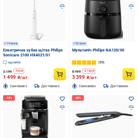
+ 14 балів
+ 33 бали
Електрична зубна щітка Philips
Мультипіч Philips NA120/00
Sonicare 2100 HX4021/01
оцінити
59
2 199
8 499
-
700
₴
-
5 100
₴
1 499
3 399
₴/шт.
₴/шт.
Cамовивіз
Доставимо
Cамовивіз
Доставимо