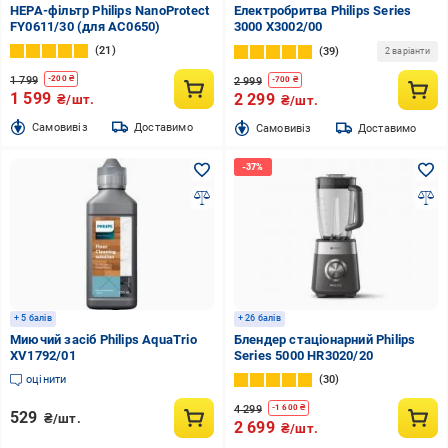
HEPA-фільтр Philips NanoProtect
Електробритва Philips Series
FY0611/30 (для AC0650)
3000 X3002/00
21
39
2 варіанти
1 799
-
200
₴
2 999
-
700
₴
1 599
2 299
₴/шт.
₴/шт.
Cамовивіз
Доставимо
Cамовивіз
Доставимо
+ 5 балів
+ 26 балів
Миючий засіб Philips AquaTrio
Блендер стаціонарний Philips
XV1792/01
Series 5000 HR3020/20
оцінити
30
4 299
-
1 600
₴
529
₴/шт.
2 699
₴/шт.