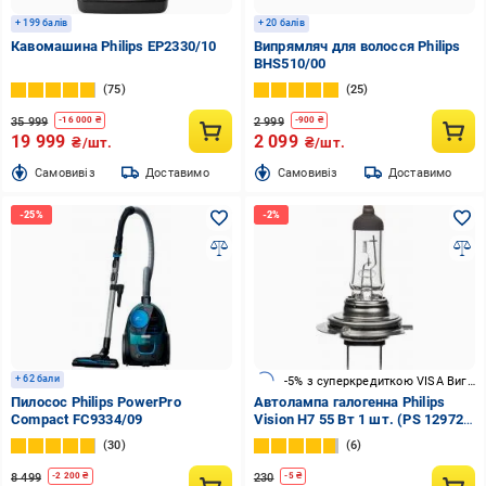
+ 199 балів
+ 20 балів
Кавомашина Philips EP2330/10
Випрямляч для волосся Philips
BHS510/00
75
25
35 999
2 999
-
16 000
₴
-
900
₴
19 999
2 099
₴/шт.
₴/шт.
Cамовивіз
Доставимо
Cамовивіз
Доставимо
+ 62 бали
-5% з суперкредиткою VISA Вигода
Пилосос Philips PowerPro
Автолампа галогенна Philips
Compact FC9334/09
Vision H7 55 Вт 1 шт. (PS 12972
PR B1)
30
6
8 499
230
-
2 200
₴
-
5
₴