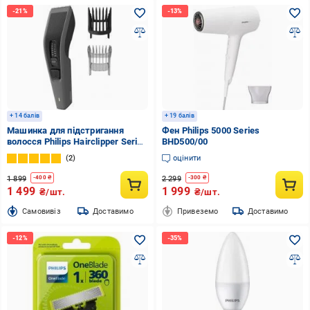
+ 14 балів
+ 19 балів
Машинка для підстригання
Фен Philips 5000 Series
волосся Philips Hairclipper Series
BHD500/00
3000 HC3525/15
2
оцінити
1 899
2 299
-
400
₴
-
300
₴
1 499
1 999
₴/шт.
₴/шт.
Cамовивіз
Доставимо
Привеземо
Доставимо