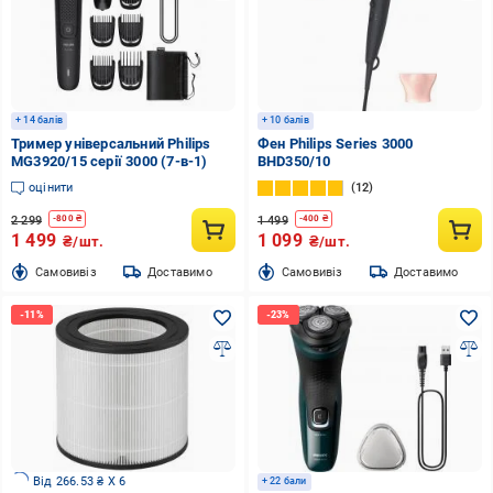
+ 14 балів
+ 10 балів
Тример універсальний Philips
Фен Philips Series 3000
MG3920/15 серії 3000 (7-в-1)
BHD350/10
оцінити
12
2 299
1 499
-
800
₴
-
400
₴
1 499
1 099
₴/шт.
₴/шт.
Cамовивіз
Доставимо
Cамовивіз
Доставимо
Від 266.53 ₴ X 6
+ 22 бали