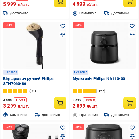
5 999
4 999
₴/шт.
₴/шт.
Доставимо
Cамовивіз
Доставимо
+ 32 бали
+ 28 балів
Відпарювач ручний Philips
Мультипіч Philips NA110/00
STH7060/80
93
27
4 999
7 499
-
1 700
₴
-
4 600
₴
3 299
2 899
₴/шт.
₴/шт.
Cамовивіз
Доставимо
Привеземо
Доставимо