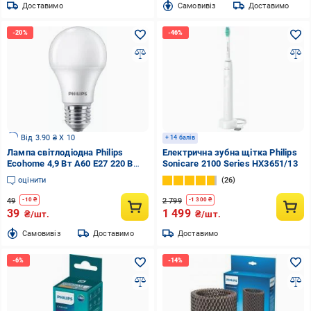
Доставимо
Cамовивіз
Доставимо
Від 3.90 ₴ X 10
+ 14 балів
Лампа світлодіодна Philips
Електрична зубна щітка Philips
Ecohome 4,9 Вт A60 E27 220 В
Sonicare 2100 Series HX3651/13
929003564137
оцінити
26
49
2 799
-
10
₴
-
1 300
₴
39
1 499
₴/шт.
₴/шт.
Cамовивіз
Доставимо
Доставимо