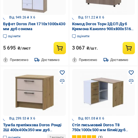
Від 949.26 ₴ X 6
Від 511.22 ₴ X 6
Буфет Doros Лея 1710х1000х430
Комод Doros Торн 2ДСП Дуб
мм дуб сонома
Кремона Канолло 900x800x516
мм
оцінити
оцінити
5 695
3 067
₴/лист
₴/шт.
Привеземо
Доставимо
Привеземо
Доставимо
Від 299.53 ₴ X 6
Від 801.08 ₴ X 6
Тумба приліжкова Doros Ронді
Стіл письмовий Doros Т8
2Ш 400x400x350 мм дуб
750х1000х500 мм білий/дуб
артізан/кашемір
артізан
1
оцінити
2 варіанти