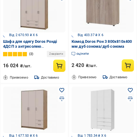
Від 2 670.93 ₴ X 6
Від 403.37 ₴ X 6
Шафа для одягу Doros Ронді
Комод Doros Рон 3 800x810x400
4ДСП з антресолею
мм дуб сонома/дуб сонома
2360х1600х520 мм дуб артізан
оцінити
2
2 варіанти
кашемір
2 420
16 024
₴/шт.
₴/шт.
Привеземо
Доставимо
Привеземо
Доставимо
Від 1 677.50 ₴ X 6
Від 1 783.34 ₴ X 6