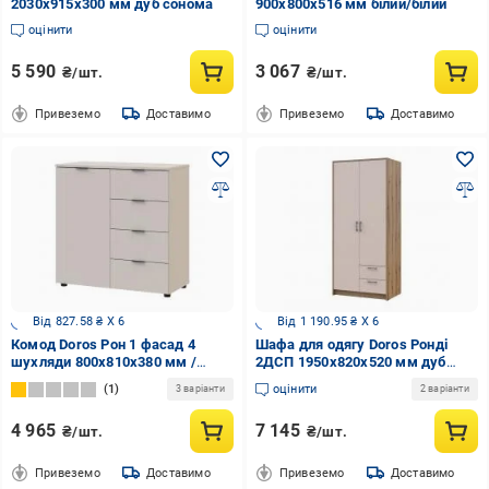
2030х915х300 мм дуб сонома
900x800x516 мм білий/білий
оцінити
оцінити
5 590
3 067
₴/шт.
₴/шт.
Привеземо
Доставимо
Привеземо
Доставимо
Від 827.58 ₴ X 6
Від 1 190.95 ₴ X 6
Комод Doros Рон 1 фасад 4
Шафа для одягу Doros Ронді
шухляди 800x810x380 мм /
2ДСП 1950х820х520 мм дуб
кашемір
артізан кашемір
1
оцінити
3 варіанти
2 варіанти
4 965
7 145
₴/шт.
₴/шт.
Привеземо
Доставимо
Привеземо
Доставимо