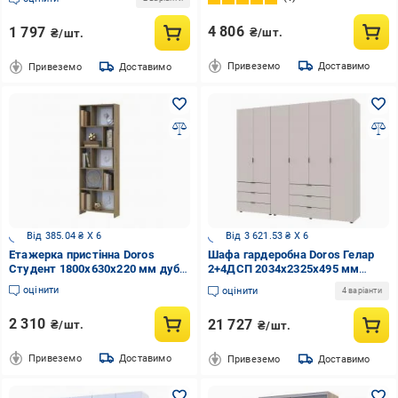
4 806
1 797
₴/шт.
₴/шт.
Привеземо
Доставимо
Привеземо
Доставимо
Від 385.04 ₴ X 6
Від 3 621.53 ₴ X 6
Етажерка пристінна Doros
Шафа гардеробна Doros Гелар
Студент 1800х630х220 мм дуб
2+4ДСП 2034х2325х495 мм
артізан
кашемір /
оцінити
оцінити
4 варіанти
2 310
21 727
₴/шт.
₴/шт.
Привеземо
Доставимо
Привеземо
Доставимо