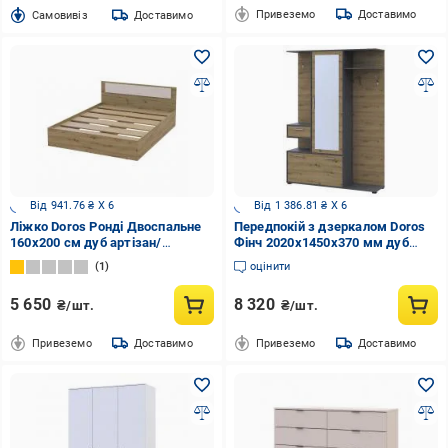
Привеземо
Доставимо
Cамовивіз
Доставимо
Від 941.76 ₴ X 6
Від 1 386.81 ₴ X 6
Ліжко Doros Ронді Двоспальне
Передпокій з дзеркалом Doros
160x200 см дуб артізан/
Фінч 2020х1450х370 мм дуб
кашемір
артізан
1
оцінити
5 650
8 320
₴/шт.
₴/шт.
Привеземо
Доставимо
Привеземо
Доставимо