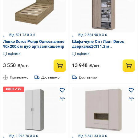
Від 591.73 ₴ X 6
Від 2 324.90 ₴ X 6
Ліжко Doros Ронді Односпальне
Шафа-купе Сіті Лайт Doros
90x200 см дуб артізан/кашемір
дзеркалоДСП 1,2 м
1200x450x2250 мм дуб сонома
оцінити
оцінити
двері ДСП/дзеркало
3 550
13 948
₴/шт.
₴/шт.
Привеземо
Доставимо
Доставимо
Від 1 293.70 ₴ X 6
Від 3 341.33 ₴ X 6