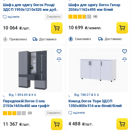
Шафа для одягу Doros Ронді
Шафа для одягу Doros Гелар
3ДСП 1950х1210х520 мм дуб
2034x1162x495 мм білий
артізан кашемір
6
оцінити
2 варіанти
10 699
10 064
₴/компл.
₴/шт.
Cамовивіз
Доставимо
Привеземо
Доставимо
Від 1 894.69 ₴ X 6
Від 748.07 ₴ X 6
Передпокій Doros Сола
Комод Doros Торн 3ДСП
2150х1650х400 мм графіт
1350x800x516 мм білий/білий
оцінити
2
2 варіанти
4 488
11 367
₴/шт.
₴/шт.