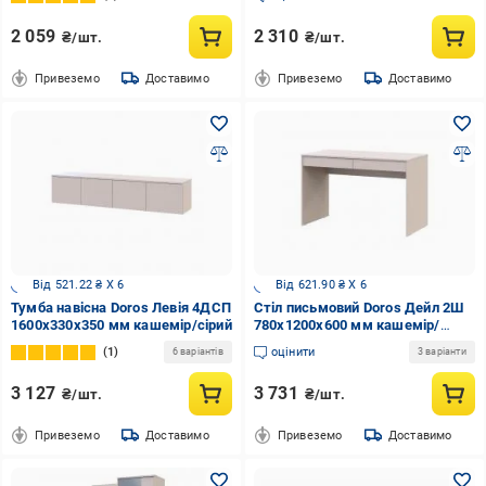
2 059
2 310
₴/шт.
₴/шт.
Привеземо
Доставимо
Привеземо
Доставимо
Від 521.22 ₴ X 6
Від 621.90 ₴ X 6
Тумба навісна Doros Левія 4ДСП
Стіл письмовий Doros Дейл 2Ш
1600x330x350 мм кашемір/сірий
780х1200х600 мм кашемір/
кашемір
1
оцінити
6 варіантів
3 варіанти
3 127
3 731
₴/шт.
₴/шт.
Привеземо
Доставимо
Привеземо
Доставимо