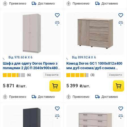
Привеземо
Доставимо
Привеземо
Доставимо
Від 978.60 ₴ X 6
Від 899.92 ₴ X 6
Шафа для одягу Doros Промо з
Комод Doros GС1 1000x812x400
полицями 2 ДСП 2040х900х480
мм дуб сонома/дуб сонома
мм кашемір / кашемір
41510077
6
3
5 варіантів
4 варіанти
5 871
5 399
₴/шт.
₴/шт.
Привеземо
Доставимо
Привеземо
Доставимо