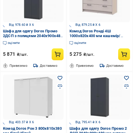
Від 978.60 ₴ X 6
Від 879.25 ₴ X 6
Шафа для одягу Doros Промо
Комод Doros Ронді 4Ш
2ДСП з полицями 2040х900х480
1000x820x400 мм кашемір/
мм антрацит / антрацит
кашемір
оцінити
оцінити
5 871
5 275
₴/шт.
₴/шт.
Привеземо
Доставимо
Привеземо
Доставимо
Від 403.37 ₴ X 6
Від 795.41 ₴ X 6
Комод Doros Рон 3 800x810x380
Шафа для одягу Doros Промо 2