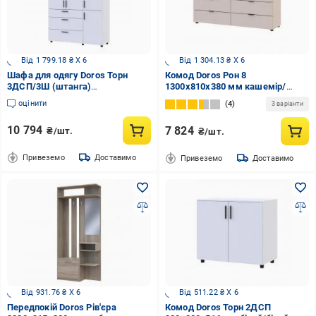
Від 1 799.18 ₴ X 6
Від 1 304.13 ₴ X 6
Шафа для одягу Doros Торн
Комод Doros Рон 8
3ДСП/3Ш (штанга)
1300x810x380 мм кашемір/
2000х1350х516 мм білий / білий
кашемір
оцінити
4
3 варіанти
10 794
7 824
₴/шт.
₴/шт.
Привеземо
Доставимо
Привеземо
Доставимо
Від 931.76 ₴ X 6
Від 511.22 ₴ X 6
Передпокій Doros Рів'єра
Комод Doros Торн 2ДСП