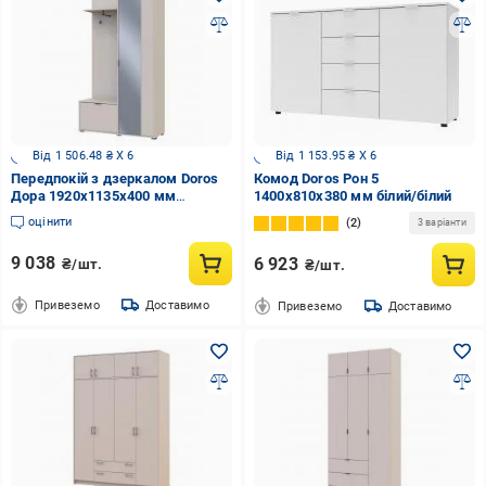
Від 1 506.48 ₴ X 6
Від 1 153.95 ₴ X 6
Передпокій з дзеркалом Doros
Комод Doros Рон 5
Дора 1920х1135х400 мм
1400x810x380 мм білий/білий
кашемір
оцінити
2
3 варіанти
9 038
6 923
₴/шт.
₴/шт.
Привеземо
Доставимо
Привеземо
Доставимо