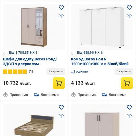
Від 1 788.85 ₴ X 6
Від 688.90 ₴ X 6
Шафа для одягу Doros Ронді
Комод Doros Рон 6
3ДСП з дзеркалом
1200x1000x380 мм білий/білий
1950х1210х520 мм дуб артізан
1
оцінити
2 варіанти
3 варіанти
кашемір
10 732
4 133
₴/шт.
₴/шт.
Привеземо
Доставимо
Привеземо
Доставимо