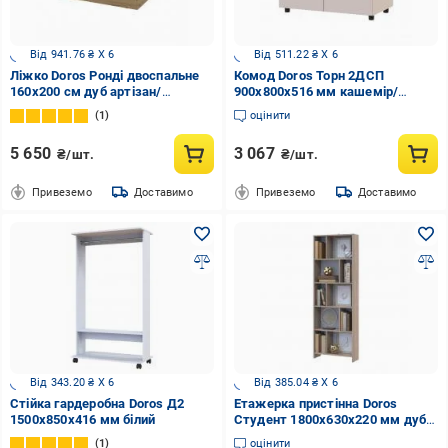
Від 941.76 ₴ X 6
Від 511.22 ₴ X 6
Ліжко Doros Ронді двоспальне
Комод Doros Торн 2ДСП
160x200 см дуб артізан/
900x800x516 мм кашемір/
антрацит
кашемір
1
оцінити
5 650
3 067
₴/шт.
₴/шт.
Привеземо
Доставимо
Привеземо
Доставимо
Від 343.20 ₴ X 6
Від 385.04 ₴ X 6
Стійка гардеробна Doros Д2
Етажерка пристінна Doros
1500х850х416 мм білий
Студент 1800х630х220 мм дуб
сонома
1
оцінити