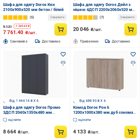
Шафа для одягу Doros Кен
Шафа для одягу Doros Дейл з
2100х900х520 мм бетон / білий
нішею 4ДСП 2200х2060х520 мм
кашемір
5
7
2 варіанти
2 варіанти
9 131
-
1 369.60
₴
20 046
₴/шт.
7 761.40
₴/шт.
Cамовивіз
Доставимо
Привеземо
Доставимо
Від 1 444.14 ₴ X 6
Від 688.90 ₴ X 6
Шафа для одягу Doros Промо
Комод Doros Рон 6
3ДСП 2040х1350х480 мм
1200x1000x380 мм дуб сонома/
антрацит / антрацит
дуб сонома
оцінити
оцінити
8 664
4 133
₴/шт.
₴/шт.