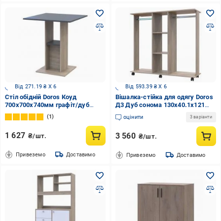
Від 271.19 ₴ X 6
Від 593.39 ₴ X 6
Стіл обідній Doros Коуд
Вішалка-стійка для одягу Doros
700x700x740мм графіт/дуб
Д3 Дуб сонома 130х40.1х121
сонома
дуб сонома
1
оцінити
3 варіанти
1 627
3 560
₴/шт.
₴/шт.
Привеземо
Доставимо
Привеземо
Доставимо