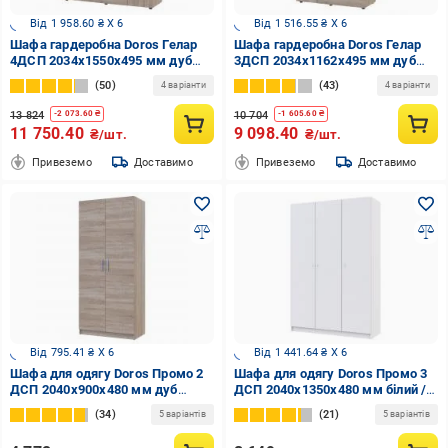
Від 1 958.60 ₴ X 6
Від 1 516.55 ₴ X 6
Шафа гардеробна Doros Гелар
Шафа гардеробна Doros Гелар
4ДСП 2034х1550х495 мм дуб
3ДСП 2034х1162х495 мм дуб
сонома /
сонома /
50
43
4 варіанти
4 варіанти
13 824
10 704
-
2 073.60
₴
-
1 605.60
₴
11 750.40
9 098.40
₴/шт.
₴/шт.
Привеземо
Доставимо
Привеземо
Доставимо
Від 795.41 ₴ X 6
Від 1 441.64 ₴ X 6
Шафа для одягу Doros Промо 2
Шафа для одягу Doros Промо 3
ДСП 2040х900х480 мм дуб
ДСП 2040х1350х480 мм білий /
сонома / дуб сонома
білий
34
21
5 варіантів
5 варіантів