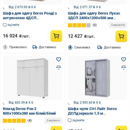
Від 2 670.93 ₴ X 6
Від 2 071.37 ₴ X 6
Шафа для одягу Doros Ронді з
Шафа для одягу Doros Лукас
антресолею 4ДСП
3ДСП 2400х1200х500 мм
2360х1600х520 мм кашемір /
кашемір
оцінити
2
5 варіантів
кашемір
16 024
12 427
₴/шт.
₴/шт.
Привеземо
Доставимо
Cамовивіз
Доставимо
Від 603.39 ₴ X 6
Від 2 933.63 ₴ X 6
Комод Doros Рон 2
Шафа-купе Сіті Лайт Doros
800x1000x380 мм білий/білий
ДСПдзеркало 1,5 м
1500x600x2250 мм сосна натті
оцінити
4
3 варіанти
двері ДСП/дзеркало