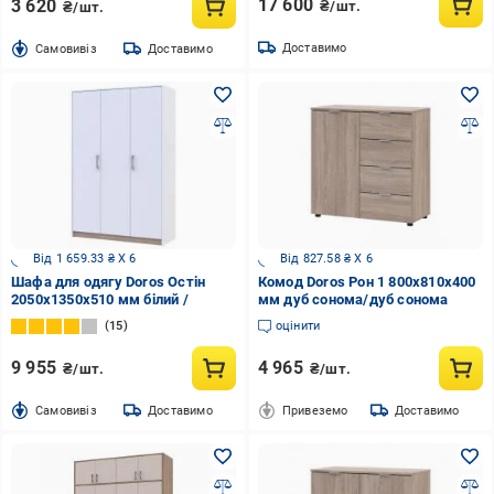
17 600
3 620
₴/шт.
₴/шт.
Доставимо
Cамовивіз
Доставимо
Від 1 659.33 ₴ X 6
Від 827.58 ₴ X 6
Шафа для одягу Doros Остін
Комод Doros Рон 1 800x810x400
2050х1350х510 мм білий /
мм дуб сонома/дуб сонома
15
оцінити
9 955
4 965
₴/шт.
₴/шт.
Cамовивіз
Доставимо
Привеземо
Доставимо