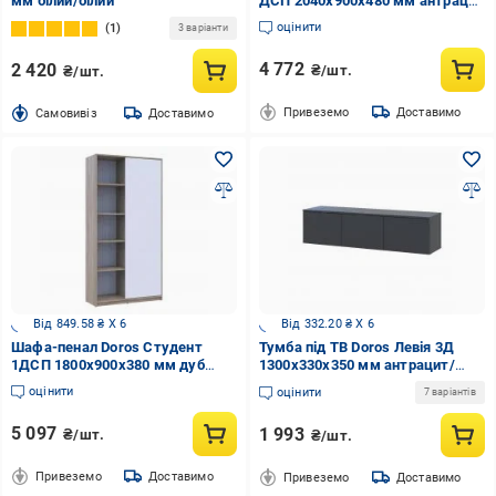
мм білий/білий
ДСП 2040х900х480 мм антрацит
/ антрацит
оцінити
1
3 варіанти
4 772
2 420
₴/шт.
₴/шт.
Привеземо
Доставимо
Cамовивіз
Доставимо
Від 849.58 ₴ X 6
Від 332.20 ₴ X 6
Шафа-пенал Doros Студент
Тумба під ТВ Doros Левія 3Д
1ДСП 1800х900х380 мм дуб
1300x330x350 мм антрацит/
сонома
антрацит
оцінити
оцінити
7 варіантів
5 097
1 993
₴/шт.
₴/шт.
Привеземо
Доставимо
Привеземо
Доставимо