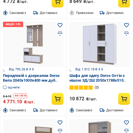
4 772
8 649
₴/шт.
₴/шт.
Cамовивіз
Доставимо
Привеземо
Доставимо
Від 795.26 ₴ X 6
Від 1 812.18 ₴ X 6
Передпокій з дзеркалом Doros
Шафа для одягу Doros Остін з
Бела 2040х1000х400 мм дуб
нішою 3Д/2Ш 2050х1788х510
сонома/білий
мм дуб сонома / білий
оцінити
2
5 613
-
841.90
₴
10 872
₴/шт.
4 771.10
₴/шт.
Cамовивіз
Доставимо
Cамовивіз
Доставимо