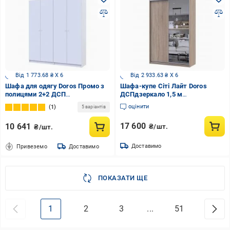
Від 1 773.68 ₴ X 6
Від 2 933.63 ₴ X 6
Шафа для одягу Doros Промо з
Шафа-купе Сіті Лайт Doros
полицями 2+2 ДСП
ДСПдзеркало 1,5 м
2040х1800х480 мм білий / білий
1500x600x2250 мм дуб сонома
оцінити
1
5 варіантів
двері ДСП/дзеркало
17 600
10 641
₴/шт.
₴/шт.
Доставимо
Привеземо
Доставимо
ПОКАЗАТИ ЩЕ
1
2
3
...
51