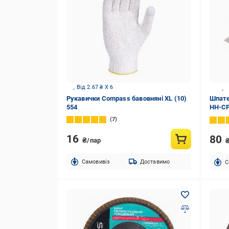
Від 2.67 ₴ X 6
Рукавички Compass бавовняні XL (10)
Шпате
554
HH-CP
7
16
80
₴/пар
Cамовивіз
Доставимо
C