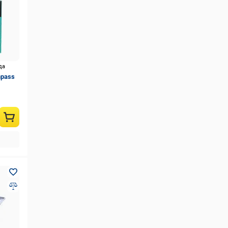
да
mpass