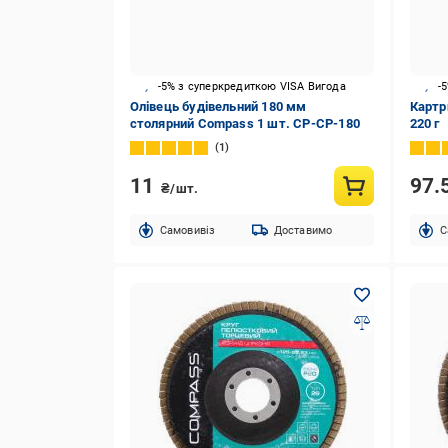
-5% з суперкредиткою VISA Вигода
-
Олівець будівельний 180 мм
Картр
столярний Compass 1 шт. CP-CP-180
220 г
1
11
97.
₴/шт.
Cамовивіз
Доставимо
C