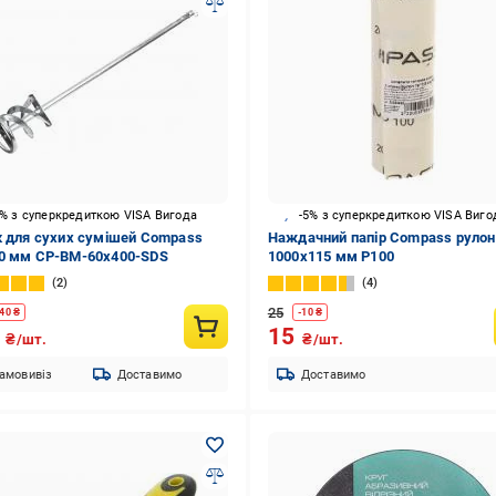
5% з суперкредиткою VISA Вигода
-5% з суперкредиткою VISA Виго
к для сухих сумішей Compass
Наждачний папір Compass рулон
0 мм CP-BM-60x400-SDS
1000х115 мм Р100
2
4
25
40
₴
-
10
₴
9
15
₴/шт.
₴/шт.
амовивіз
Доставимо
Доставимо