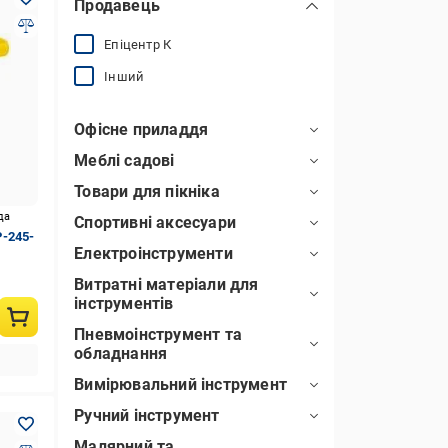
Продавець
Епіцентр К
Інший
Офісне приладдя
Меблі садові
Товари для пікніка
да
Спортивні аксесуари
-245-
Електроінструменти
Витратні матеріали для
інструментів
Пневмоінструмент та
обладнання
Вимірювальний інструмент
Ручний інструмент
Малярний та