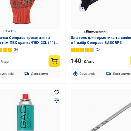
 3.83 ₴ X 6
ички Compass трикотажні з
Шпатель для герметика та силік
ттям ПВХ крапка/ПВХ 2XL (11)
в 1 набір Compass SASCRP3
9
2
140
₴/пар
₴/шт.
амовивіз
Доставимо
Cамовивіз
Доставимо