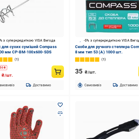
5% з суперкредиткою VISA Вигода
-5% з суперкредиткою VISA Виго
к для сухих сумішей Compass
Скоби для ручного степлера Co
00 мм CP-BM-100x600-SDS
8 мм тип 53 (А) 1000 шт.
1
1
50
₴
35
₴/шт.
9
₴/шт.
амовивіз
Доставимо
Cамовивіз
Доставимо