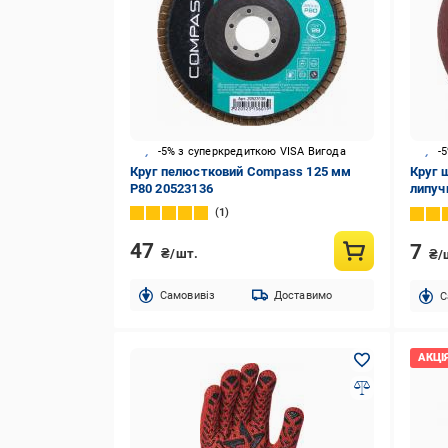
-5% з суперкредиткою VISA Вигода
-
Круг пелюстковий Compass 125 мм
Круг 
P80 20523136
липуч
1
47
7
₴/шт.
₴/
Cамовивіз
Доставимо
C