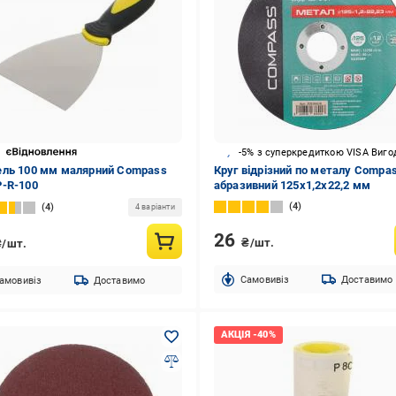
-5% з суперкредиткою VISA Виго
ль 100 мм малярний Compass
Круг відрізний по металу Compa
-R-100
абразивний 125x1,2x22,2 мм
4
4
4 варіанти
26
₴/шт.
₴/шт.
Cамовивіз
Доставимо
амовивіз
Доставимо