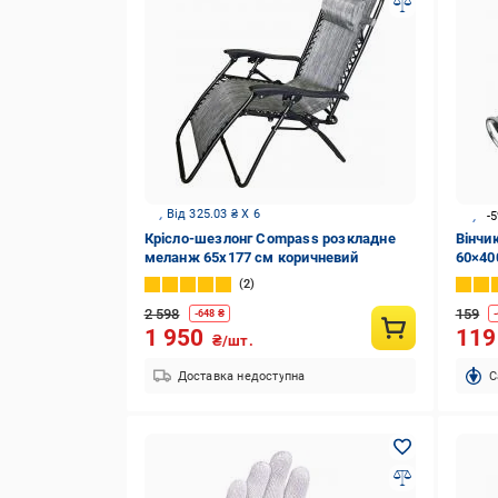
Від 325.03 ₴ X 6
-
Крісло-шезлонг Compass розкладне
Вінчи
меланж 65x177 см коричневий
60×40
2
2 598
159
-
648
₴
-
1 950
11
₴/шт.
Доставка недоступна
C