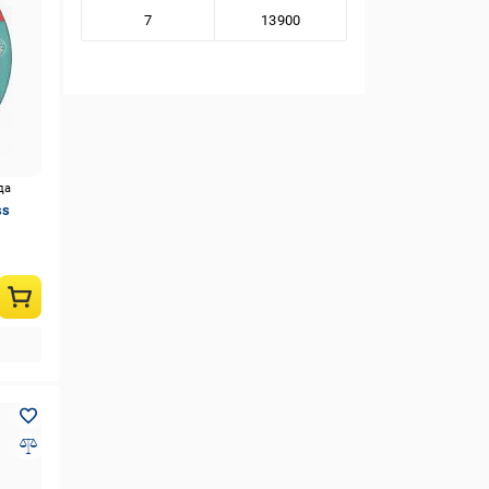
да
ss