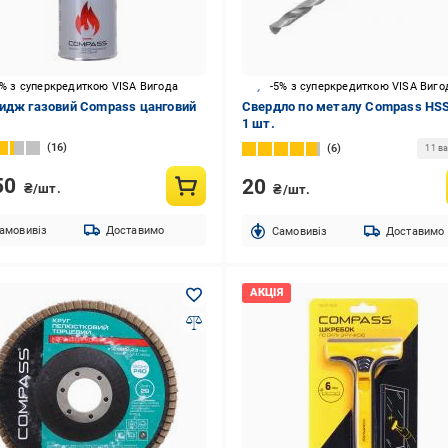
5% з суперкредиткою VISA Вигода
-5% з суперкредиткою VISA Виго
идж газовий Compass цанговий
Свердло по металу Compass HS
1 шт.
16
6
11 ва
50
20
₴/шт.
₴/шт.
амовивіз
Доставимо
Cамовивіз
Доставимо