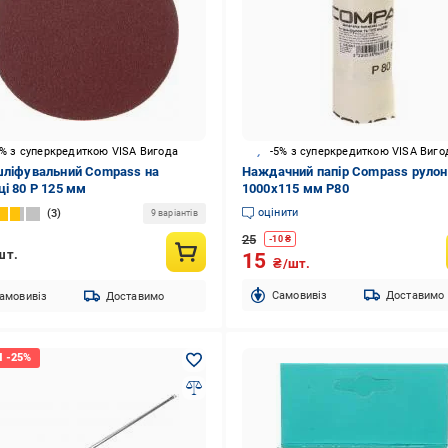
5% з суперкредиткою VISA Вигода
-5% з суперкредиткою VISA Виго
шліфувальний Compass на
Наждачний папір Compass рулон
ці 80 Р 125 мм
1000х115 мм Р80
оцінити
3
9 варіантів
25
-
10
₴
шт.
15
₴/шт.
Cамовивіз
Доставимо
амовивіз
Доставимо