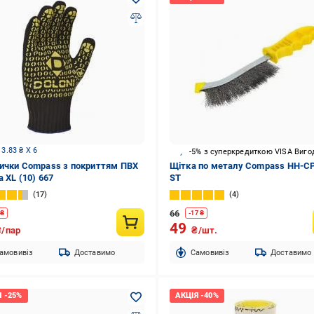
 3.83 ₴ X 6
-5% з суперкредиткою VISA Виго
ички Compass з покриттям ПВХ
Щітка по металу Compass HH-CP
 XL (10) 667
ST
17
4
66
₴
-
17
₴
49
₴/пар
₴/шт.
амовивіз
Доставимо
Cамовивіз
Доставимо