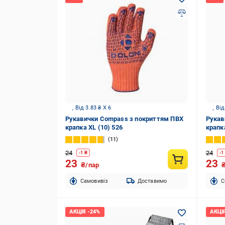
Від 3.83 ₴ X 6
Від
Рукавички Compass з покриттям ПВХ
Рукав
крапка XL (10) 526
крапка
11
24
24
-
1
₴
-
1
23
23
₴/пар
Cамовивіз
Доставимо
C