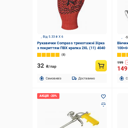
Від 5.33 ₴ X 6
-
Рукавички Compass трикотажні Зірка
Вінчи
з покриттям ПВХ крапка 2XL (11) 4040
100×6
8
199
-
32
₴/пар
14
Cамовивіз
Доставимо
C