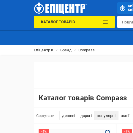
КИ
Киї
КАТАЛОГ ТОВАРІВ
Епіцентр К
Бренд
Compass
Каталог товарів Compass
Сортувати
дешеві
дорогі
популярні
акції