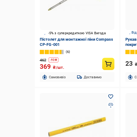
Від
-5% з суперкредиткою VISA Вигода
Пістолет для монтажної піни Compass
Рукав
CP-FG-001
покри
4461
6
462
-
93
₴
23
369
₴/шт.
Cамовивіз
Доставимо
C