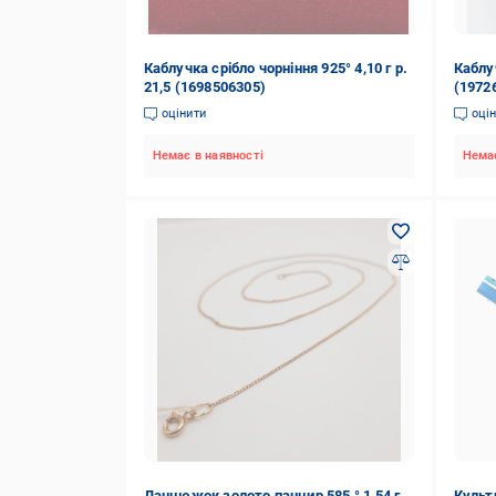
Каблучка срібло чорніння 925° 4,10 г р.
Каблуч
21,5 (1698506305)
(1972
оцінити
оці
Немає в наявності
Немає
Ланцюжок золото панцир 585 ° 1,54 г
Культ