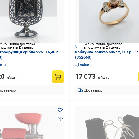
езкоштовна доставка
Безкоштовна доставка
 поштомати Епіцентр
в поштомати Епіцентр
троєручиця срібло 925° 16,40 г
Каблучка золото 585° 2,71 г р. 17
0)
(352660)
нити
оцінити
20
17 073
₴/шт.
₴/шт.
оставимо
Доставимо