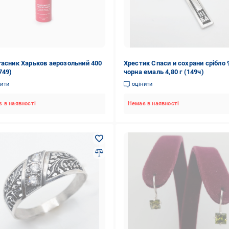
гасник Харьков аерозольний 400
Хрестик Спаси и сохрани срібло 
749)
чорна емаль 4,80 г (149ч)
нити
оцінити
 в наявності
Немає в наявності