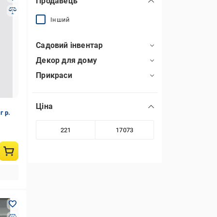
Продавець
Інший
Садовий інвентар
Декор для дому
Прикраси
Ціна
г р.