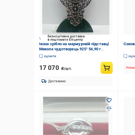
Безкоштовна доставка
в поштомати Епіцентр
Ікона срібло на мармуровій підставці
Соков
Микола чудотворець 925° 56,90 г
(61450)
оцінити
оці
17 070
Немає
₴/шт.
Доставимо