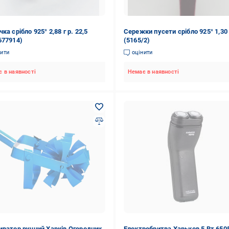
ка срібло 925° 2,88 г р. 22,5
Сережки пусети срібло 925° 1,30 
677914)
(5165/2)
нити
оцінити
 в наявності
Немає в наявності
иватор ручний Харків Огородник
Електробритва Харьков 5 Вт 650