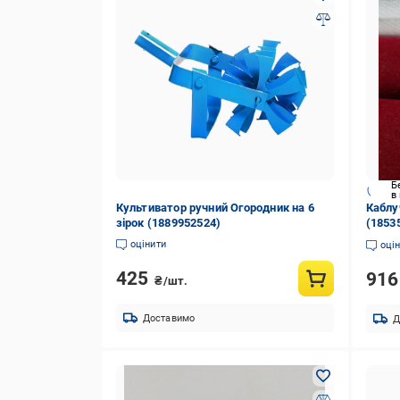
Б
в
Культиватор ручний Огородник на 6
Каблуч
зірок (1889952524)
(1853
оцінити
оці
425
91
₴/шт.
Доставимо
Д