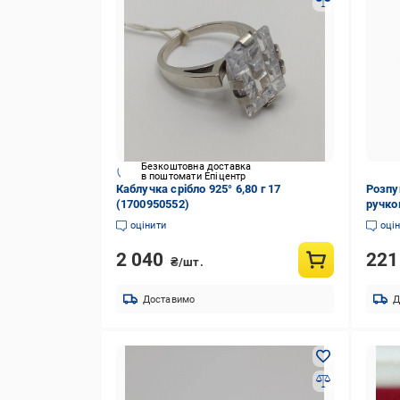
Безкоштовна доставка
в поштомати Епіцентр
Каблучка срібло 925° 6,80 г 17
Розпу
(1700950552)
ручко
оцінити
оці
2 040
22
₴/шт.
Доставимо
Д