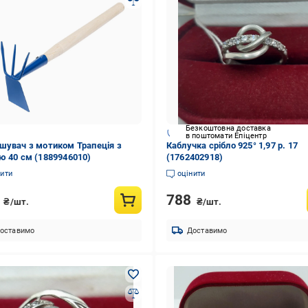
Безкоштовна доставка
в поштомати Епіцентр
шувач з мотиком Трапеція з
Каблучка срібло 925° 1,97 р. 17
ю 40 см (1889946010)
(1762402918)
нити
оцінити
1
788
₴/шт.
₴/шт.
оставимо
Доставимо