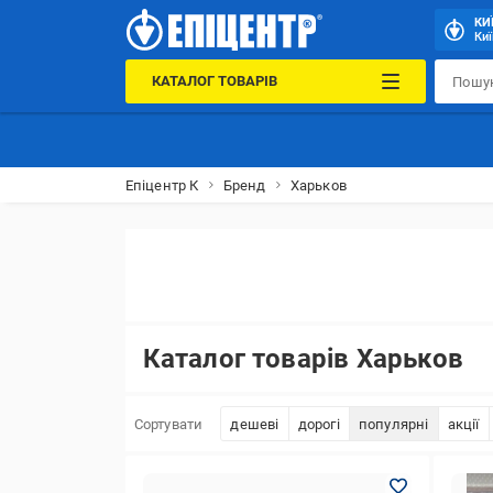
КИ
Киї
КАТАЛОГ ТОВАРІВ
Епіцентр К
Бренд
Харьков
Каталог товарів Харьков
Сортувати
дешеві
дорогі
популярні
акції