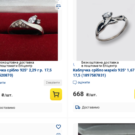
езкоштовна доставка
Безкоштовна доставка
 поштомати Епіцентр
в поштомати Епіцентр
ка срібло 925° 2,29 г р. 17,5
Каблучка срібло маркіз 925° 1,67 
520870)
17,5 (1897587831)
оцінити
нити
2 варіанти
668
6
₴/шт.
₴/шт.
Доставимо
оставимо