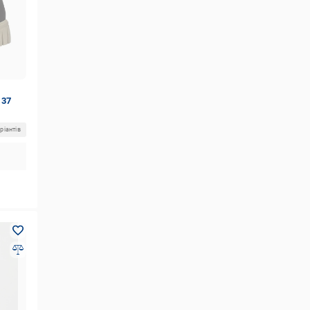
 37
ріантів