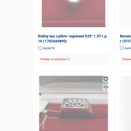
Каблучка срібло чорніння 925° 1,97 г р.
Вогне
16 (1702440895)
г (075
оцінити
оці
Немає в наявності
Немає