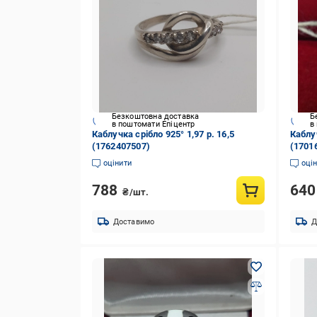
Безкоштовна доставка
Б
в поштомати Епіцентр
в
Каблучка срібло 925° 1,97 р. 16,5
Каблуч
(1762407507)
(1701
оцінити
оці
788
64
₴/шт.
Доставимо
Д