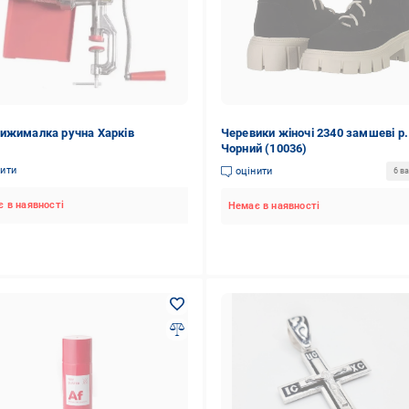
ижималка ручна Харків
Черевики жіночі 2340 замшеві р.
Чорний (10036)
нити
оцінити
6 ва
 в наявності
Немає в наявності