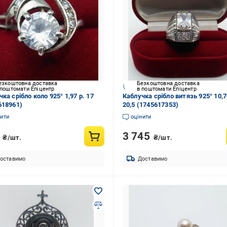
езкоштовна доставка
Безкоштовна доставка
 поштомати Епіцентр
в поштомати Епіцентр
ка срібло коло 925° 1,97 р. 17
Каблучка срібло витязь 925° 10,70
618961)
20,5 (1745617353)
нити
оцінити
0
3 745
₴/шт.
₴/шт.
оставимо
Доставимо