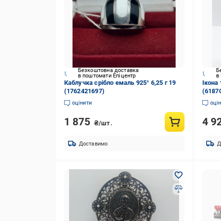
Безкоштовна доставка
Б
в поштомати Епіцентр
в
Каблучка срібло емаль 925° 6,25 г 19
Ікона 
(1762421697)
(6187
оцінити
оці
1 875
4 9
₴/шт.
Доставимо
Д