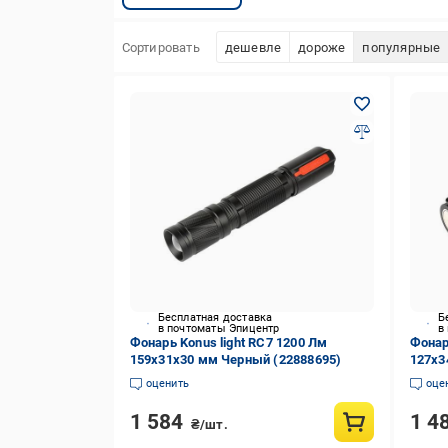
Сортировать
дешевле
дороже
популярные
Бесплатная доставка
Б
в почтоматы Эпицентр
в
Фонарь Konus light RC7 1200 Лм
Фонар
159x31x30 мм Черный (22888695)
127x3
оценить
оце
1 584
1 4
₴/шт.