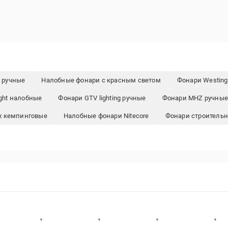
t ручные
Налобные фонари с красным светом
Фонари Westing
ght налобные
Фонари GTV lighting ручные
Фонари MHZ ручные
x кемпинговые
Налобные фонари Nitecore
Фонари строитель