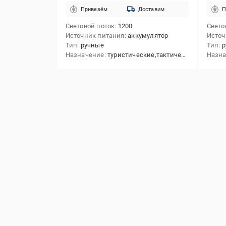
Привезём
Доставим
П
Световой поток
1200
Свето
Источник питания
аккумулятор
Источ
Тип
ручные
Тип
р
Назначение
туристические,тактические
Назн