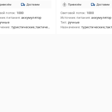
ривезём
Доставим
Привезём
Доставим
вой поток
1000
Световой поток
1000
ник питания
аккумулятор
Источник питания
аккумулятор
учные
Тип
ручные
ачение
туристические,тактические
Назначение
туристические,тактиче