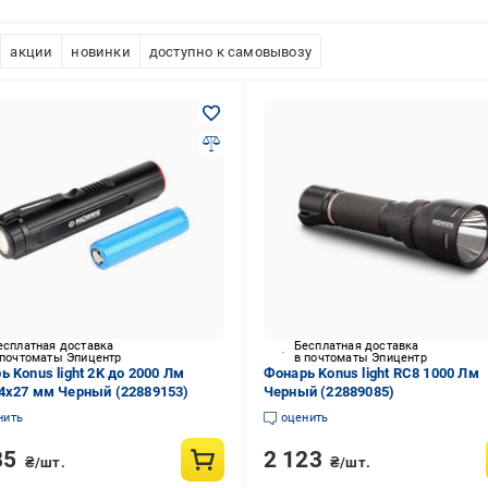
акции
новинки
доступно к самовывозу
есплатная доставка
Бесплатная доставка
 почтоматы Эпицентр
в почтоматы Эпицентр
ь Konus light 2K до 2000 Лм
Фонарь Konus light RC8 1000 Лм
4x27 мм Черный (22889153)
Черный (22889085)
нить
оценить
85
2 123
₴/шт.
₴/шт.