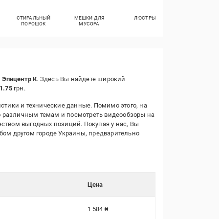
СТИРАЛЬНЫЙ
МЕШКИ ДЛЯ
ЛЮСТРЫ
СМАЗКИ
ПОРОШОК
МУСОРА
АВТОМОБИЛЬН
н
Эпицентр К
. Здесь Вы найдете широкий
1.75
грн.
стики и технические данные. Помимо этого, на
о различным темам и посмотреть видеообзоры на
еством выгодных позиций. Покупая у нас, Вы
юбом другом городе Украины, предварительно
Цена
1 584 ₴