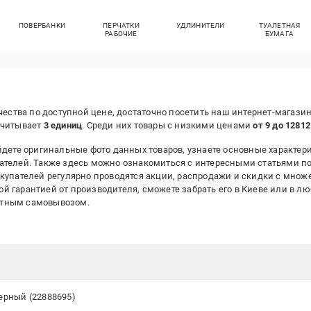
ПОВЕРБАНКИ
ПЕРЧАТКИ
УДЛИНИТЕЛИ
ТУАЛЕТНАЯ
РАБОЧИЕ
БУМАГА
чества по доступной цене, достаточно посетить наш интернет-магази
считывает
3 единиц
. Среди них товары с низкими ценами
от 9 до 12812
дете оригинальные фото данных товаров, узнаете основные характери
ателей. Также здесь можно ознакомиться с интересными статьями п
окупателей регулярно проводятся акции, распродажи и скидки с множ
 гарантией от производителя, сможете забрать его в Киеве или в л
атным самовывозом.
Черный (22888695)