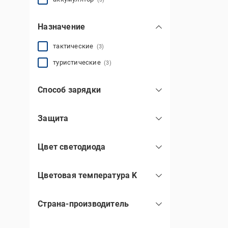
Назначение
тактические
(3)
туристические
(3)
Способ зарядки
от USB
(3)
Защита
брызгозащищенные
(3)
Цвет светодиода
белый
(3)
Цветовая температура K
6500-7000
(3)
Страна-производитель
Китай
(3)