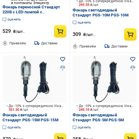
До -10% з суперкредиткою Visa Вигода
в почтоматы Эпицентр
293.55
₴/шт.
Фонарь переносной Стандарт
Фонарь светодиодный
220В с LED-лампой с
Стандарт PGS-10M PGS-10M
выключателем и крюком 15 м
оценить
(PGS-15M)
оценить
529
₴/шт.
309
₴/шт.
Привезём
Доставим
Привезём
Доставим
До -10% з суперкредиткою Visa Вигода
До -10% з суперкредиткою Visa Вигода
351.50
₴/шт.
245.10
₴/шт.
Фонарь светодиодный
Фонарь светодиодный
Стандарт PGS-15M PGS-15M
Стандарт PGS-5M PGS-5M
оценить
оценить