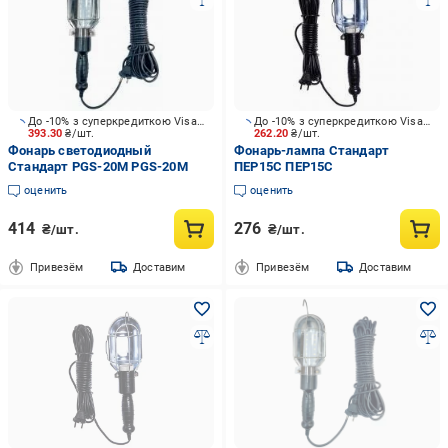
До -10% з суперкредиткою Visa Вигода
До -10% з суперкредиткою Visa Вигода
393.30
₴/шт.
262.20
₴/шт.
Фонарь светодиодный
Фонарь-лампа Стандарт
Стандарт PGS-20M PGS-20M
ПЕР15С ПЕР15С
оценить
оценить
414
276
₴/шт.
₴/шт.
Привезём
Доставим
Привезём
Доставим