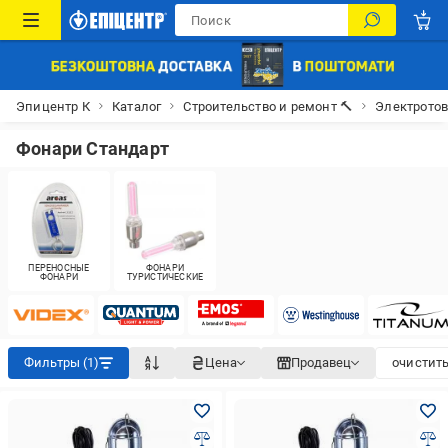
Эпицентр К
Каталог
Строительство и ремонт 🔨
Электрото
Фонари Стандарт
ПЕРЕНОСНЫЕ
ФОНАРИ
ФОНАРИ
ТУРИСТИЧЕСКИЕ
Фильтры (1)
Цена
Продавец
очистить