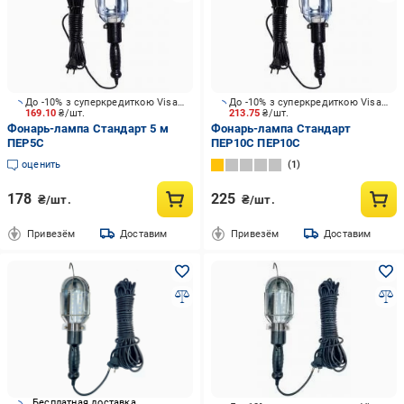
До -10% з суперкредиткою Visa Вигода
До -10% з суперкредиткою Visa Вигода
169.10
₴/шт.
213.75
₴/шт.
Фонарь-лампа Стандарт 5 м
Фонарь-лампа Стандарт
ПЕР5С
ПЕР10С ПЕР10С
оценить
1
178
225
₴/шт.
₴/шт.
Привезём
Доставим
Привезём
Доставим
Бесплатная доставка