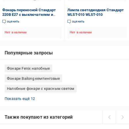
Фонарь переносной Стандарт
Лампа светодиодная Стандарт
220В E27 с выключателем и
WLST-010 WLST-010
крюком 5 м (ПЕР5С)
оценить
оценить
Нет в наличии
Нет в наличии
Популярные запросы
Фонари Fenix налобные
Фонари Bailong кемпинговые
Налобные фонари с красным светом
Фонари GTV lighting ручные
Фонари Police налобные
Фонари AMiO ручные
Фонари Silva налобные
Ручные фонари аккумуляторные
Фонари Ledvance ручные
Фонари Videx ручные
Фонари Brevia ручные
Фонари MaxxPro велосипедные
Фонари YAJIA ручные
Фонари переносные аккумуляторные
Налобные фонари Nitecore
Показать ещё 12
Также покупают из категорий