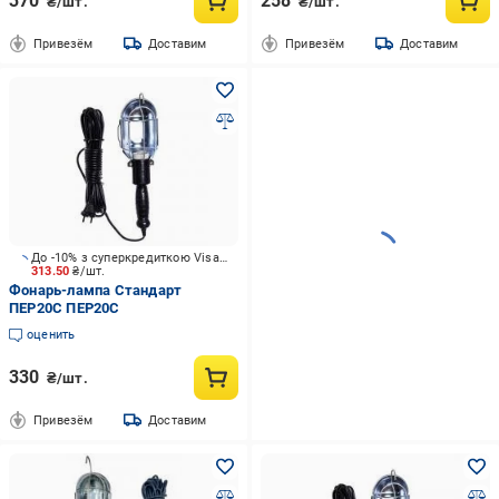
370
258
₴/шт.
₴/шт.
Привезём
Доставим
Привезём
Доставим
До -10% з суперкредиткою Visa Вигода
313.50
₴/шт.
Фонарь-лампа Стандарт
ПЕР20С ПЕР20С
оценить
330
₴/шт.
Привезём
Доставим