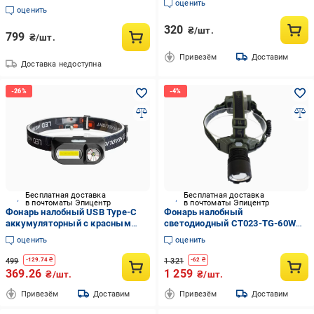
оценить
180 Lm черный
аккумуляторный USB-зарядкой
оценить
320
₴/шт.
799
₴/шт.
Привезём
Доставим
Доставка недоступна
Бесплатная доставка
Бесплатная доставка
в почтоматы Эпицентр
в почтоматы Эпицентр
Фонарь налобный USB Type-C
Фонарь налобный
аккумуляторный с красным
светодиодный CT023-TG-60W
светом 18650 IPX4 (36486760)
аккумуляторный с функцией
оценить
оценить
Power Bank USB Type-C Black
(36551422)
499
1 321
-
129.74
₴
-
62
₴
369.26
1 259
₴/шт.
₴/шт.
Привезём
Доставим
Привезём
Доставим