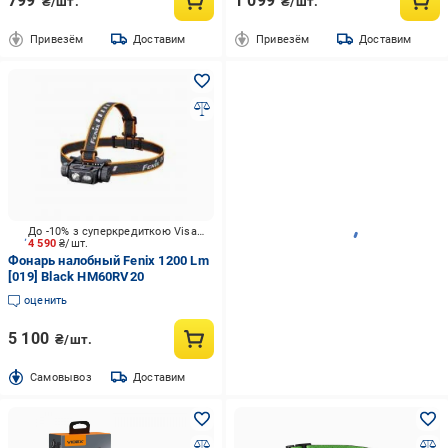
799
1 099
₴/шт.
₴/шт.
Привезём
Доставим
Привезём
Доставим
До -10% з суперкредиткою Visa Вигода
4 590
₴/шт.
Фонарь налобный Fenix 1200 Lm
[019] Black HM60RV20
оценить
5 100
₴/шт.
Cамовывоз
Доставим