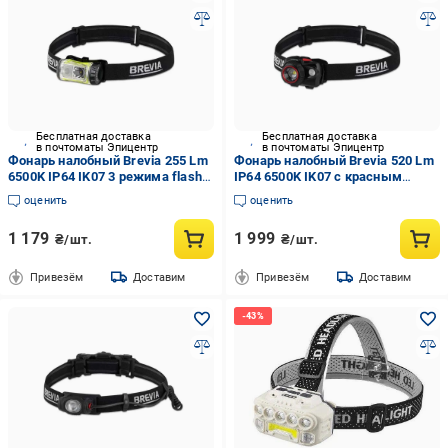
Бесплатная доставка
Бесплатная доставка
в почтоматы Эпицентр
в почтоматы Эпицентр
Фонарь налобный Brevia 255 Lm
Фонарь налобный Brevia 520 Lm
6500K IP64 IK07 3 режима flash
IP64 6500K IK07 с красным
красный вет (14255FRAX1)
светом (14520FBX1)
оценить
оценить
1 179
1 999
₴/шт.
₴/шт.
Привезём
Доставим
Привезём
Доставим