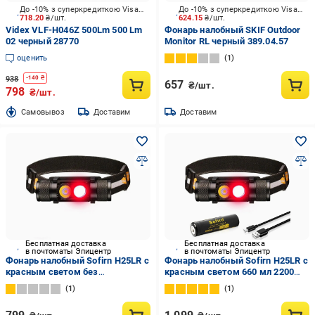
До -10% з суперкредиткою Visa Вигода
До -10% з суперкредиткою Visa Вигода
718.20
₴/шт.
624.15
₴/шт.
Videx VLF-H046Z 500Lm 500 Lm
Фонарь налобный SKIF Outdoor
02 черный 28770
Monitor RL черный 389.04.57
оценить
1
938
-
140
₴
657
₴/шт.
798
₴/шт.
Cамовывоз
Доставим
Доставим
Бесплатная доставка
Бесплатная доставка
в почтоматы Эпицентр
в почтоматы Эпицентр
Фонарь налобный Sofirn H25LR с
Фонарь налобный Sofirn H25LR с
красным светом без
красным светом 660 мл 2200
аккумулятрра 660 лм
мАч (10408810)
1
1