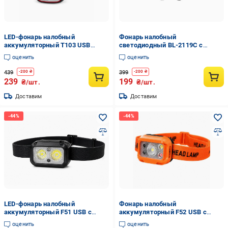
LED-фонарь налобный
Фонарь налобный
аккумуляторный T103 USB
светодиодный BL-2119C с
Type-C с датчиком движения
батареей 18650 и
оценить
оценить
Черный (10579)
дополнительным освещением
COB Черный (10580)
439
399
-
200
₴
-
200
₴
239
199
₴/шт.
₴/шт.
Доставим
Доставим
LED-фонарь налобный
Фонарь налобный
аккумуляторный F51 USB с
аккумуляторный F52 USB с
датчиком движения и двумя
сенсором движения и 3
оценить
оценить