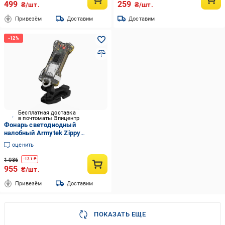
499
259
₴/шт.
₴/шт.
Привезём
Доставим
Доставим
Бесплатная доставка
в почтоматы Эпицентр
Фонарь светодиодный
налобный Armytek Zippy
Extended Set WR Yellow 120Lm
оценить
5000K
1 086
-
131
₴
955
₴/шт.
Привезём
Доставим
ПОКАЗАТЬ ЕЩЕ