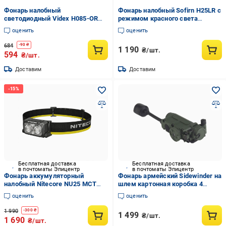
Фонарь налобный
Фонарь налобный Sofirn H25LR с
светодиодный Videx H085-OR
режимом красного света
400 Lm 5000K (24638688)
(010716)
оценить
оценить
684
-
90
₴
1 190
₴/шт.
594
₴/шт.
Доставим
Доставим
Бесплатная доставка
Бесплатная доставка
в почтоматы Эпицентр
в почтоматы Эпицентр
Фонарь аккумуляторный
Фонарь армейский Sidewinder на
налобный Nitecore NU25 MCT
шлем картонная коробка 4
400 люмен 3 цветовые
цвета Оливковый
оценить
оценить
температуры с красным
светом и пыле-влагозащитой
1 990
-
300
₴
1 499
₴/шт.
(001146)
1 690
₴/шт.