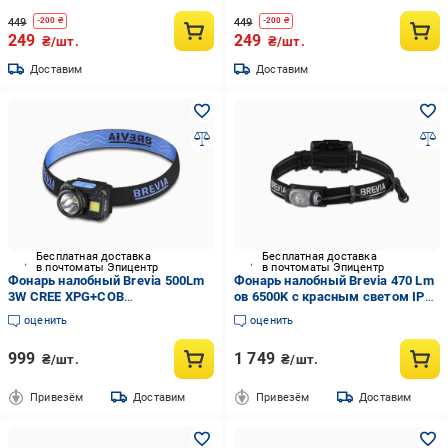
режимами освещения (10571)
режимами света (10572)
449
449
-
200
₴
-
200
₴
249
249
₴/шт.
₴/шт.
Доставим
Доставим
Бесплатная доставка
Бесплатная доставка
в почтоматы Эпицентр
в почтоматы Эпицентр
Фонарь налобный Brevia 500Lm
Фонарь налобный Brevia 470 Lm
3W CREE XPG+COB
ов 6500K с красным светом IP64
1200mAh/3xAAA с сенсором
IK07 (14470FAX1)
оценить
оценить
Белый/Красный (14350ERBX1)
999
1 749
₴/шт.
₴/шт.
Привезём
Доставим
Привезём
Доставим