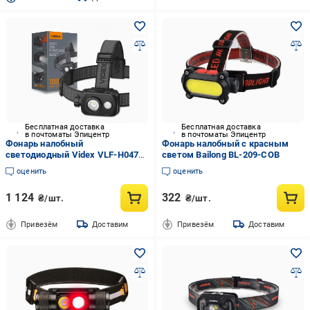
Бесплатная доставка
Бесплатная доставка
в почтоматы Эпицентр
в почтоматы Эпицентр
Фонарь налобный
Фонарь налобный с красным
светодиодный Videx VLF-H047Z
светом Bailong BL-209-COB
1000 Lm 5000K
оценить
оценить
1 124
322
₴/шт.
₴/шт.
Привезём
Доставим
Привезём
Доставим