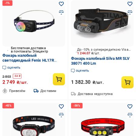
Бесплатная доставка
До -10% з суперкредиткою Visa Вигода
в почтоматы Эпицентр
1 244.07
₴/шт.
Фонарь налобный
Фонарь налобный Silva MR SLV
светодиодный Fenix HL17R
38071 400 Lm
магнитный крепеж USB Type-C
оценить
аккумуляторный Black
оценить
(36551416)
2 803
-
54
₴
2 749
1 382.30
₴/шт.
₴/шт.
Привезём
Доставим
Доставка недоступна