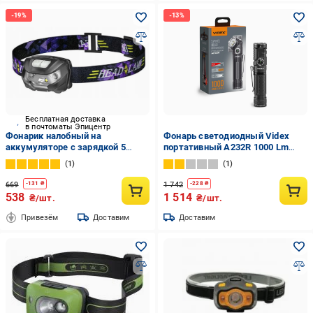
Бесплатная доставка
в почтоматы Эпицентр
Фонарик налобный на
Фонарь светодиодный Videx
аккумуляторе с зарядкой 5
портативный A232R 1000 Lm
режимов (959)
5000K (24638690)
1
1
669
1 742
-
131
₴
-
228
₴
538
1 514
₴/шт.
₴/шт.
Привезём
Доставим
Доставим