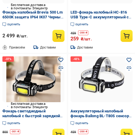
Бесплатная доставка
в почтоматы Эпицентр
Фонарь налобный Brevia 500 Lm
LED-фонарь налобный HC-816
6500K защита IP64 IK07 Черный
USB Type-C аккумуляторный с
(14500FAX1)
датчиком движения (10574)
оценить
оценить
459
-
200
₴
2 499
₴/шт.
259
₴/шт.
Привезём
Доставим
Доставим
Бесплатная доставка
в почтоматы Эпицентр
Фонарь светодиодный
Аккумуляторный налобный
налобный с быстрой зарядкой
фонарь Bailong BL-T80S сенсор
Type-C 4 режимы
Белый/Красный свет (10427)
оценить
оценить
800
459
-
301
₴
-
200
₴