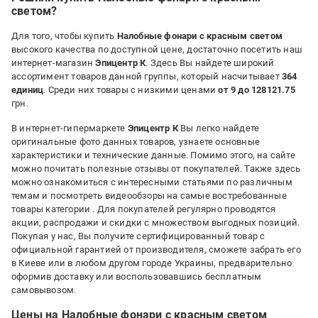
Безліч Все зазначено в коментарі
светом?
Для того, чтобы купить
Налобные фонари с красным светом
высокого качества по доступной цене, достаточно посетить наш
интернет-магазин
Эпицентр К
. Здесь Вы найдете широкий
ассортимент товаров данной группы, который насчитывает
364
единиц
. Среди них товары с низкими ценами
от 9 до 128121.75
грн.
В интернет-гипермаркете
Эпицентр К
Вы легко найдете
оригинальные фото данных товаров, узнаете основные
характеристики и технические данные. Помимо этого, на сайте
можно почитать полезные отзывы от покупателей. Также здесь
можно ознакомиться с интересными статьями по различным
темам и посмотреть видеообзоры на самые востребованные
товары категории
. Для покупателей регулярно проводятся
акции, распродажи и скидки с множеством выгодных позиций.
Покупая у нас, Вы получите сертифицированный товар с
официальной гарантией от производителя, сможете забрать его
в Киеве или в любом другом городе Украины, предварительно
оформив доставку или воспользовавшись бесплатным
самовывозом.
Цены на Налобные фонари с красным светом