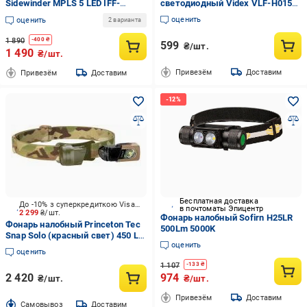
Sidewinder MPLS 5 LED IFF-
светодиодный Videx VLF-H015
маячок
330 Lm 5000K
оценить
оценить
2 варианта
1 890
-
400
₴
599
₴/шт.
1 490
₴/шт.
Привезём
Доставим
Привезём
Доставим
Бесплатная доставка
До -10% з суперкредиткою Visa Вигода
в почтоматы Эпицентр
2 299
₴/шт.
Фонарь налобный Sofirn H25LR
Фонарь налобный Princeton Tec
500Lm 5000K
Snap Solo (красный свет) 450 Lm
оценить
multicam 2370.44.40
оценить
1 107
-
133
₴
2 420
974
₴/шт.
₴/шт.
Привезём
Доставим
Cамовывоз
Доставим