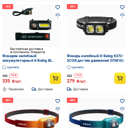
Бесплатная доставка
в почтоматы Эпицентр
Фонарик налобный
Фонарь налобный X-Balog K372-
аккумуляторный X-Balog BL
2COB датчик движения (tf5816)
1084 белый/красный свет
оценить
оценить
(1010357-Black)
400
352
-
65
₴
-
73
₴
335
279
₴/шт.
₴/шт.
Привезём
Доставим
Доставим