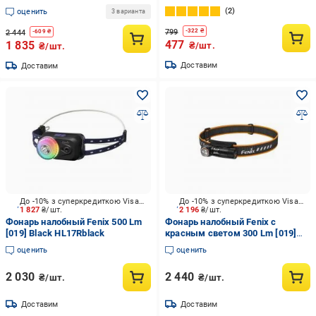
зелено-черный P3539
2
оценить
3 варианта
799
-
322
₴
2 444
-
609
₴
477
1 835
₴/шт.
₴/шт.
Доставим
Доставим
До -10% з суперкредиткою Visa Вигода
До -10% з суперкредиткою Visa Вигода
1 827
₴/шт.
2 196
₴/шт.
Фонарь налобный Fenix 500 Lm
Фонарь налобный Fenix с
[019] Black HL17Rblack
красным светом 300 Lm [019]
Black HM23V20
оценить
оценить
2 030
2 440
₴/шт.
₴/шт.
Доставим
Доставим