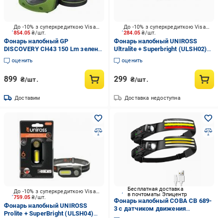
До -10% з суперкредиткою Visa Вигода
До -10% з суперкредиткою Visa Вигода
854.05
₴/шт.
284.05
₴/шт.
Фонарь налобный GP
Фонарь налобный UNIROSS
DISCOVERY CH43 150 Lm зелено-
Ultralite + Superbright (ULSH02)
черный
90 Lm черный
оценить
оценить
899
299
₴/шт.
₴/шт.
Доставим
Доставка недоступна
Бесплатная доставка
До -10% з суперкредиткою Visa Вигода
в почтоматы Эпицентр
759.05
₴/шт.
Фонарь налобный COBA CB 689-
Фонарь налобный UNIROSS
3 с датчиком движения
Prolite + SuperBright (ULSH04)
красным светом COB LED