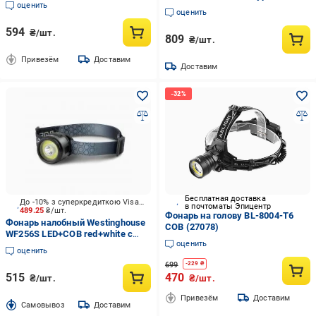
оценить
Lm [019] Black QM-FL4040
оценить
594
₴/шт.
809
₴/шт.
Привезём
Доставим
Доставим
Бесплатная доставка
До -10% з суперкредиткою Visa Вигода
в почтоматы Эпицентр
489.25
₴/шт.
Фонарь на голову BL-8004-T6
Фонарь налобный Westinghouse
COB (27078)
WF256S LED+COB red+white с
оценить
Type-C 280 Lm черный WF256S
оценить
699
-
229
₴
515
470
₴/шт.
₴/шт.
Привезём
Доставим
Cамовывоз
Доставим