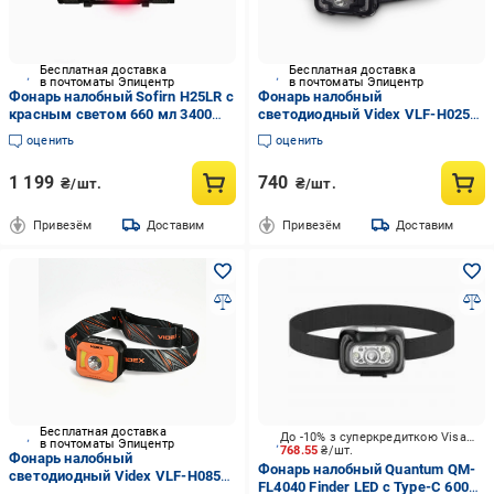
Бесплатная доставка
Бесплатная доставка
в почтоматы Эпицентр
в почтоматы Эпицентр
Фонарь налобный Sofirn H25LR с
Фонарь налобный
красным светом 660 мл 3400
светодиодный Videx VLF-H025C
мАч
310Lm 5000K
оценить
оценить
1 199
740
₴/шт.
₴/шт.
Привезём
Доставим
Привезём
Доставим
Бесплатная доставка
До -10% з суперкредиткою Visa Вигода
в почтоматы Эпицентр
768.55
₴/шт.
Фонарь налобный
Фонарь налобный Quantum QM-
светодиодный Videx VLF-H085-
FL4040 Finder LED c Type-C 600
OR 400Lm 5000K