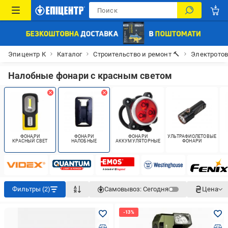
Эпицентр К
Каталог
Строительство и ремонт 🔨
Электрото
Налобные фонари с красным светом
ФОНАРИ
ФОНАРИ
ФОНАРИ
УЛЬТРАФИОЛЕТОВЫЕ
КРАСНЫЙ СВЕТ
НАЛОБНЫЕ
АККУМУЛЯТОРНЫЕ
ФОНАРИ
Фильтры (2)
Самовывоз:
Сегодня
Цена