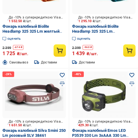
До -10% з суперкредиткою Visa Вигода
До -10% з суперкредиткою Visa Вигода
1 552.50
₴/шт.
1 295.10
₴/шт.
Фонарь налобный Biolite
Фонарь налобный Biolite
Headlamp 325 325 Lm желтый
Headlamp 325 325 Lm
HPB0312
бирюзовый HPB0311
оценить
оценить
2 399
2 399
-
674
₴
-
960
₴
1 725
1 439
₴/шт.
₴/шт.
Cамовывоз
Доставим
Доставим
До -10% з суперкредиткою Visa Вигода
До -10% з суперкредиткою Visa Вигода
1 651.50
₴/шт.
429.30
₴/шт.
Фонарь налобный Silva Smini 250
Фонарь налобный Emos LED
Lm розовый SLV 38461
P3539 330 Lm 3хAAА 330 Lm