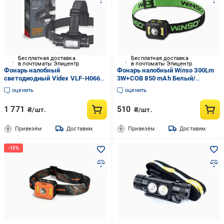
Бесплатная доставка
Бесплатная доставка
в почтоматы Эпицентр
в почтоматы Эпицентр
Фонарь налобный
Фонарь налобный Winso 300Lm
светодиодный Videx VLF-H066A
3W+COB 850 mAh Белый/
2000Lm 5000K
Красный (750600)
оценить
оценить
1 771
510
₴/шт.
₴/шт.
Привезём
Доставим
Привезём
Доставим