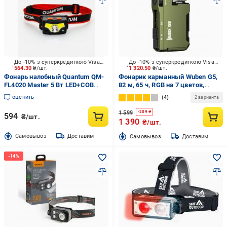
До -10% з суперкредиткою Visa Вигода
До -10% з суперкредиткою Visa Вигода
564.30
₴/шт.
1 320.50
₴/шт.
Фонарь налобный Quantum QM-
Фонарик карманный Wuben G5,
FL4020 Master 5 Вт LED+COB
82 м, 65 ч, RGB на 7 цветов,
аккумуляторный с сенсором
магнит, 450 мА·ч, EDC,
оценить
4
2 варианта
300 Lm черный QM-FL4020
ультракомпактный Зеленый 400
Lm
1 599
-
209
₴
594
₴/шт.
1 390
₴/шт.
Cамовывоз
Доставим
Cамовывоз
Доставим