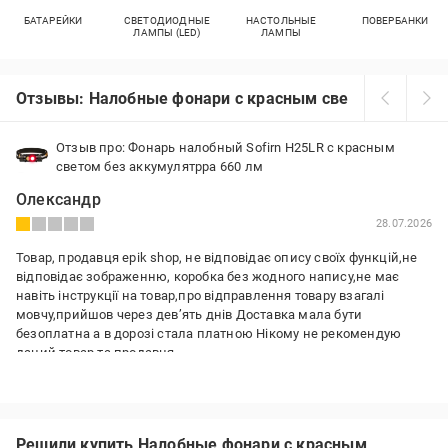
БАТАРЕЙКИ
СВЕТОДИОДНЫЕ
НАСТОЛЬНЫЕ
ПОВЕРБАНКИ
ЛАМПЫ (LED)
ЛАМПЫ
Отзывы: Налобные фонари с красным светом
Отзыв про: Фонарь налобный Sofirn H25LR с красным
светом без аккумулятрра 660 лм
Олександр
28.07.2026
Товар, продавця epik shop, не відповідає опису своїх функцій,не
відповідає зображенню, коробка без жодного напису,не має
навіть інструкції на товар,про відправлення товару взагалі
мовчу,прийшов через девʼять днів Доставка мала бути
безоплатна а в дорозі стала платною Нікому не рекомендую
даний товар та продавця
Преимущества:
Відсутні
Недостатки:
Решили купить Налобные фонари с красным