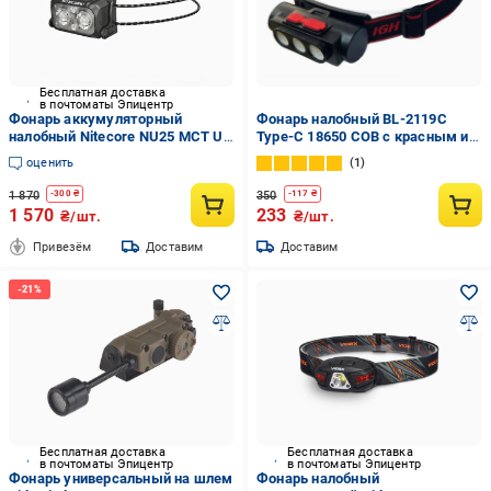
Бесплатная доставка
в почтоматы Эпицентр
Фонарь аккумуляторный
Фонарь налобный BL-2119C
налобный Nitecore NU25 MCT UL
Type-C 18650 COB с красным и
400 люмен 3 цветовые
белым аккумуляторным
оценить
1
температуры с красным
светом (2005745029)
светом и пыле-влагозащитой
1 870
350
-
300
₴
-
117
₴
(001147)
1 570
233
₴/шт.
₴/шт.
Привезём
Доставим
Доставим
Бесплатная доставка
Бесплатная доставка
в почтоматы Эпицентр
в почтоматы Эпицентр
Фонарь универсальный на шлем
Фонарь налобный