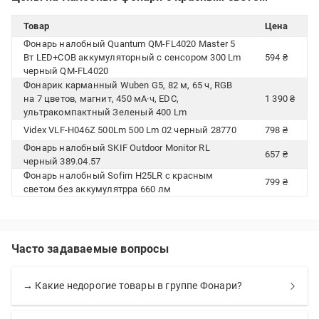
Товар
Цена
Фонарь налобный Quantum QM-FL4020 Master 5
Вт LED+COB аккумуляторный с сенсором 300 Lm
594 ₴
черный QM-FL4020
Фонарик карманный Wuben G5, 82 м, 65 ч, RGB
на 7 цветов, магнит, 450 мА·ч, EDC,
1 390 ₴
ультракомпактный Зеленый 400 Lm
Videx VLF-H046Z 500Lm 500 Lm 02 черный 28770
798 ₴
Фонарь налобный SKIF Outdoor Monitor RL
657 ₴
черный 389.04.57
Фонарь налобный Sofirn H25LR с красным
799 ₴
светом без аккумулятрра 660 лм
Часто задаваемые вопросы
→ Какие недорогие товары в группе Фонари?