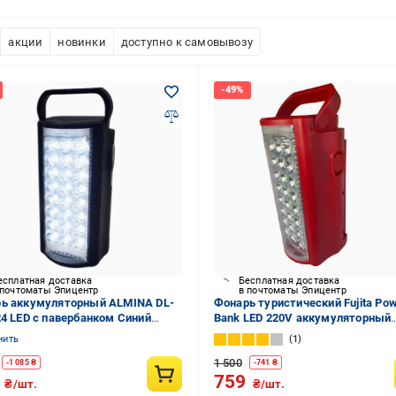
акции
новинки
доступно к самовывозу
есплатная доставка
Бесплатная доставка
 почтоматы Эпицентр
в почтоматы Эпицентр
ь аккумуляторный ALMINA DL-
Фонарь туристический Fujita Po
24 LED с павербанком Синий
Bank LED 220V аккумуляторный
246232)
переносной с повербанком Крас
нить
1
1 500
-
1 085
₴
-
741
₴
9
759
₴/шт.
₴/шт.