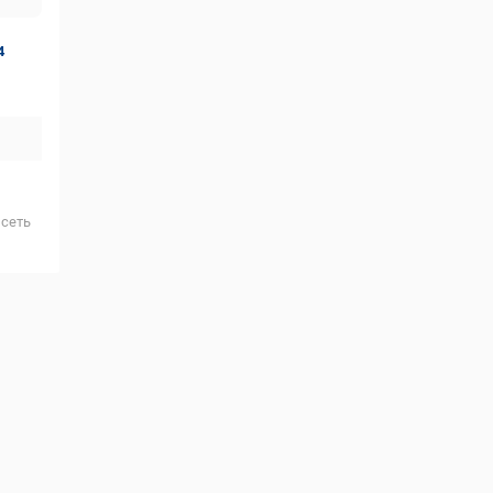
4
,сеть