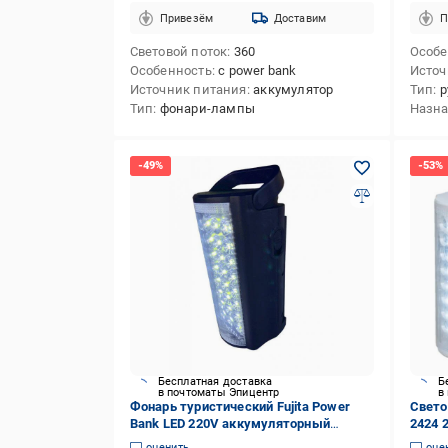
Привезём
Доставим
П
Световой поток
360
Особе
Особенность
с power bank
Источ
Источник питания
аккумулятор
Тип
р
Тип
фонари-лампы
Назн
Бесплатная доставка
Б
в почтоматы Эпицентр
в
Фонарь туристический Fujita Power
Свето
Bank LED 220V аккумуляторный
2424 
переносной с повербанком Синий
(3473
оценить
оце