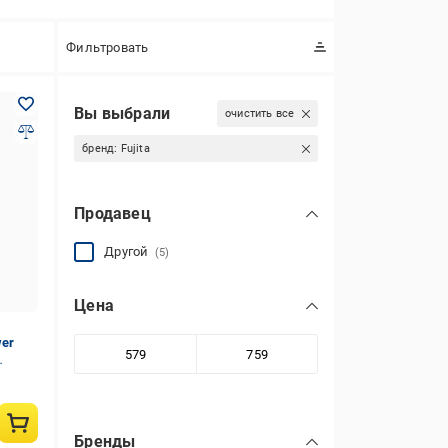
Фильтровать
Вы выбрали
очистить все
бренд:
Fujita
Продавец
Другой
(5)
Цена
wer
ный
Бренды