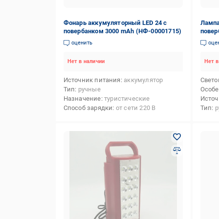
Фонарь аккумуляторный LED 24 с
Лампа 
повербанком 3000 mAh (НФ-00001715)
повер
оценить
оце
Нет в наличии
Нет в
Источник питания
аккумулятор
Свето
Тип
ручные
Особе
Назначение
туристические
Источ
Способ зарядки
от сети 220 В
Тип
р