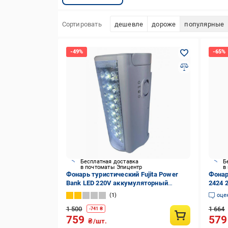
Сортировать
дешевле
дороже
популярные
Бесплатная доставка
Б
в почтоматы Эпицентр
в
Фонарь туристический Fujita Power
Фонар
Bank LED 220V аккумуляторный
2424 
переносной с повербанком Белый
(4363
1
оце
1 500
1 664
-
741
₴
759
57
₴/шт.