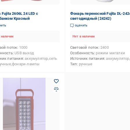
Fujita 2606L 24 LED с
Фонарь переносной Fujita DL-242
банком Красный
светодиодный (24242)
нить
оценить
 наличии
Нет в наличии
вой поток
1000
Световой поток
2400
нность
USB выход
Особенность
режим мигалки
ник питания
аккумулятор,сеть
Источник питания
аккумулятор
учные,фонари-лампы
Тип
ручные