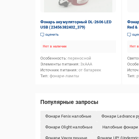
Фонарь акумуляторный DL-2606 LED
Фонар
USB (23456382402_379)
Red &
оценить
оце
Нет в наличии
Нет в
Особенность
переносной
Свето
Элементы питания
3xАAA
Особе
Источник питания
от батареек
Источ
Тип
фонари-лампы
Тип
р
Популярные запросы
Фонари Fenix налобные
Фонари Ledvance 
Фонари Olight налобные
Налобные фонари 
Фонари Vayox ручные
Фонари UP! (Underpri