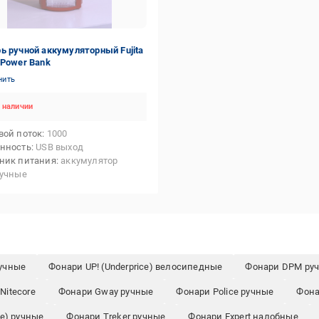
ь ручной аккумуляторный Fujita
 Power Bank
нить
 наличии
вой поток
1000
нность
USB выход
ник питания
аккумулятор
учные
ручные
Фонари UP! (Underprice) велосипедные
Фонари DPM ру
Nitecore
Фонари Gway ручные
Фонари Police ручные
Фона
ce) ручные
Фонари Treker ручные
Фонари Expert налобные