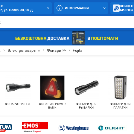
ЕВ
ЭПИЦЕН
ИНФОРМАЦИЯ
в, ул. Полярная, 20-Д
БИЗНЕС

Электротовары ⭐
Фонари 🔦
Fujita
ФОНАРИ РУЧНЫЕ
ФОНАРИ С POWER
ФОНАРИ ДЛЯ
ФОНАРИ ДЛЯ
BANK
РЫБАЛКИ
ПАЛАТКИ