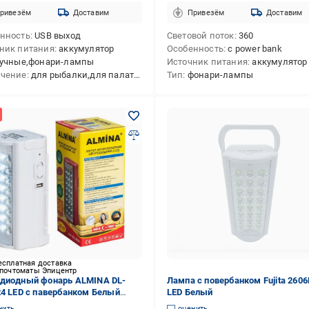
ривезём
Доставим
Привезём
Доставим
нность
USB выход
Световой поток
360
ник питания
аккумулятор
Особенность
с power bank
учные,фонари-лампы
Источник питания
аккумулятор
ачение
для рыбалки,для палатки
Тип
фонари-лампы
есплатная доставка
 почтоматы Эпицентр
диодный фонарь ALMINA DL-
Лампа с повербанком Fujita 2606
24 LED с павербанком Белый
LED Белый
423523)
нить
оценить