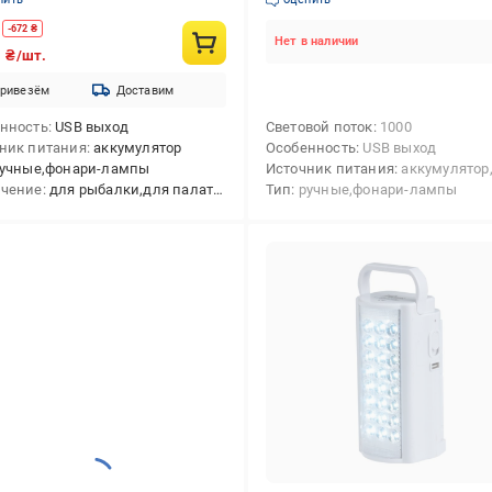
-
672
₴
Нет в наличии
9
₴/шт.
ривезём
Доставим
нность
USB выход
Световой поток
1000
ник питания
аккумулятор
Особенность
USB выход
учные,фонари-лампы
Источник питания
аккумулятор
ачение
для рыбалки,для палатки
Тип
ручные,фонари-лампы