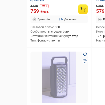
1 500
1 251
-
741
₴
759
57
₴/шт.
Привезём
Доставим
П
Световой поток
360
Особе
Особенность
с power bank
Источ
Источник питания
аккумулятор
Тип
р
Тип
фонари-лампы
Назн