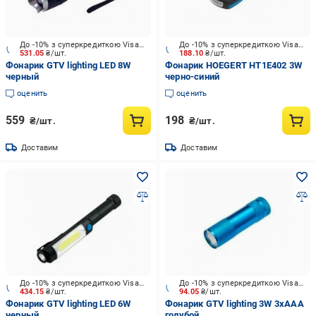
До -10% з суперкредиткою Visa Вигода
До -10% з суперкредиткою Visa Вигода
531.05
₴/шт.
188.10
₴/шт.
Фонарик GTV lighting LED 8W
Фонарик HOEGERT HT1E402 3W
черный
черно-синий
оценить
оценить
559
198
₴/шт.
₴/шт.
Доставим
Доставим
До -10% з суперкредиткою Visa Вигода
До -10% з суперкредиткою Visa Вигода
434.15
₴/шт.
94.05
₴/шт.
Фонарик GTV lighting LED 6W
Фонарик GTV lighting 3W 3xAAA
черный
голубой