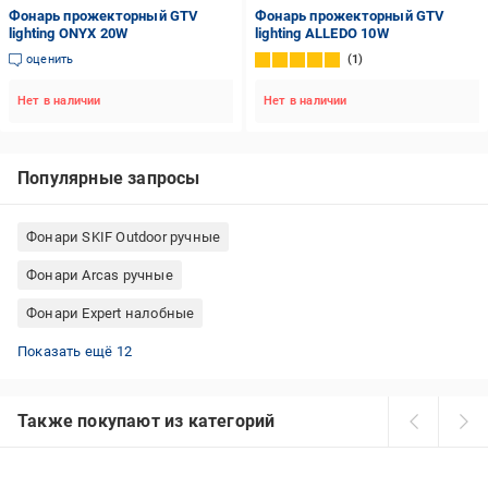
Фонарь прожекторный GTV
Фонарь прожекторный GTV
lighting ONYX 20W
lighting ALLEDO 10W
оценить
1
Нет в наличии
Нет в наличии
Популярные запросы
Фонари SKIF Outdoor ручные
Фонари Arcas ручные
Фонари Expert налобные
Фонари Moon велосипедные
Налобные фонари Petzl
Фонари Treker ручные
Налобные фонари с usb зарядкой
Фонари DPM ручные
Ручные фонари аккумуляторные
Фонари Westinghouse налобные
Фонари Police налобные
Тактические фонари с красным светом
Налобные фонари для рыбалки
Фонари KLS велосипедные
Фонари Fenix ручные
Показать ещё 12
Также покупают из категорий