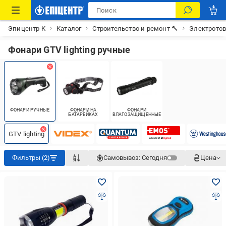
Эпицентр К
Каталог
Строительство и ремонт 🔨
Электрото
Фонари GTV lighting ручные
ФОНАРИ РУЧНЫЕ
ФОНАРИ НА
ФОНАРИ
БАТАРЕЙКАХ
ВЛАГОЗАЩИЩЕННЫЕ
GTV lighting
Фильтры (2)
Самовывоз:
Сегодня
Цена