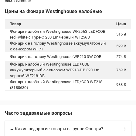
самовывозом.
Цены на Фонари Westinghouse налобные
Товар
Цена
Фонарь налобный Westinghouse WF256S LED+COB
515 ₴
red+white с Type-C 280 Lm черный WF256S
Фонарик на голову Westinghouse аккумуляторный
529 ₴
с сенсором WF71
Фонарик на голову Westinghouse WF210 3W COB
274 ₴
Фонарь налобный Westinghouse LED+COB
аккумуляторный с сенсором WF218-DB 320 Lm
769 ₴
черный WF218-DB
Фонарь налобный Westinghouse LED/COB WF218
988 ₴
(8180630)
Часто задаваемые вопросы
→ Какие недорогие товары в группе Фонари?