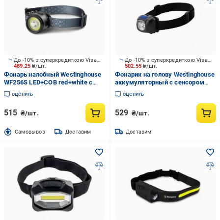
До -10% з суперкредиткою Visa Вигода
До -10% з суперкредиткою Visa Вигода
489.25
₴/шт.
502.55
₴/шт.
Фонарь налобный Westinghouse
Фонарик на голову Westinghouse
WF256S LED+COB red+white с
аккумуляторный с сенсором
Type-C 280 Lm черный WF256S
WF71
оценить
оценить
515
529
₴/шт.
₴/шт.
Cамовывоз
Доставим
Доставим