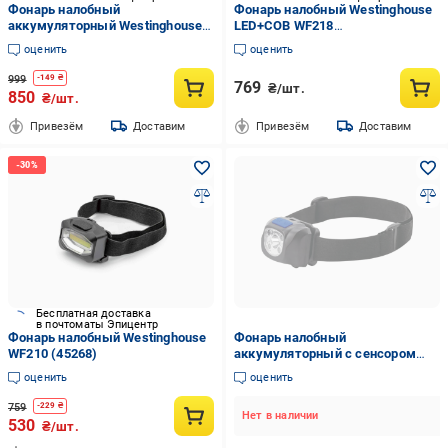
Фонарь налобный
Фонарь налобный Westinghouse
аккумуляторный Westinghouse
LED+COB WF218
WF71
аккумуляторный с сенсором
оценить
оценить
(1867940532)
999
-
149
₴
769
₴/шт.
850
₴/шт.
Привезём
Доставим
Привезём
Доставим
Бесплатная доставка
в почтоматы Эпицентр
Фонарь налобный Westinghouse
Фонарь налобный
WF210 (45268)
аккумуляторный с сенсором
Westinghouse WF71
оценить
оценить
759
-
229
₴
Нет в наличии
530
₴/шт.