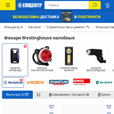
Эпицентр К
Каталог
Строительство и ремонт 🔨
Электрото
Фонари Westinghouse налобные
ФОНАРИ
ФОНАРИ
КЕМПИНГОВЫЕ
ФОНАРИ
НАЛОБНЫЕ
АККУМУЛЯТОРНЫЕ
ФОНАРИ
ВЕЛОСИПЕДНЫЕ
З
Фильтры (2)
Самовывоз:
Сегодня
Цена