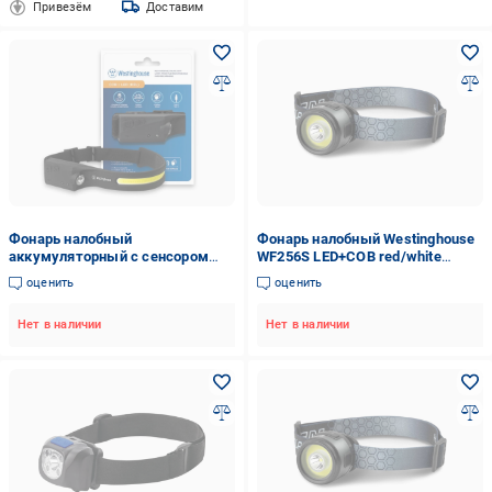
Привезём
Доставим
Фонарь налобный
Фонарь налобный Westinghouse
аккумуляторный с сенсором
WF256S LED+COB red/white
Westinghouse LED/COB/ WF218
аккумуляторный с Type-C
оценить
оценить
(2400556108)
Нет в наличии
Нет в наличии