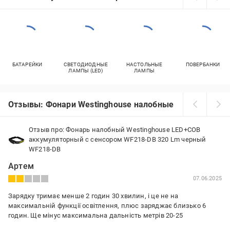
БАТАРЕЙКИ
СВЕТОДИОДНЫЕ
НАСТОЛЬНЫЕ
ПОВЕРБАНКИ
ЛАМПЫ (LED)
ЛАМПЫ
Отзывы: Фонари Westinghouse налобные
Отзыв про: Фонарь налобный Westinghouse LED+COB
аккумуляторный с сенсором WF218-DB 320 Lm черный
WF218-DB
Артем
07.06.2025
Зарядку тримає менше 2 годин 30 хвилин, і це не на
максимальній функції освітлення, плюс заряджає близько 6
годин. Ще мінус максимальна дальність метрів 20-25