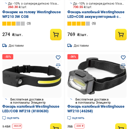
До -10% з суперкредиткою Visa Вигода
До -10% з суперкредиткою Visa Вигода
260.30
₴/шт.
730.55
₴/шт.
Фонарик на голову Westinghouse
Фонарь налобный Westinghouse
WF210 3W COB
LED+COB аккумуляторный с
сенсором WF218-DB 320 Lm
3
5
черный WF218-DB
274
769
₴/шт.
₴/шт.
Доставим
Доставим
Бесплатная доставка
Бесплатная доставка
в почтоматы Эпицентр
в почтоматы Эпицентр
Фонарь налобный Westinghouse
Фонарь налобный Westinghouse
LED/COB WF218 (8180630)
WF210 (46268)
оценить
оценить
1 454
755
-
466
₴
-
230
₴