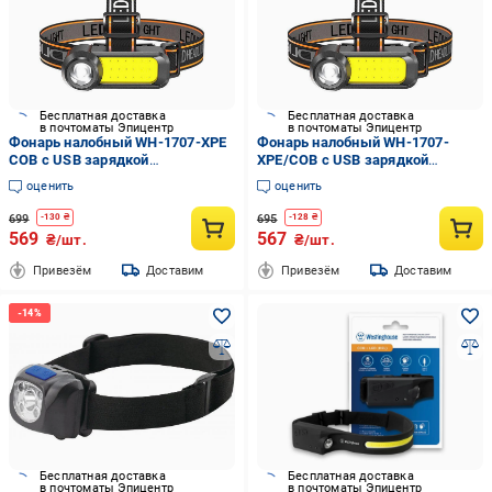
Бесплатная доставка
Бесплатная доставка
в почтоматы Эпицентр
в почтоматы Эпицентр
Фонарь налобный WH-1707-XPE
Фонарь налобный WH-1707-
COB с USB зарядкой
XPE/COB с USB зарядкой
аккумуляторный (51826)
(8180633)
оценить
оценить
699
695
-
130
₴
-
128
₴
569
567
₴/шт.
₴/шт.
Привезём
Доставим
Привезём
Доставим
Бесплатная доставка
Бесплатная доставка
в почтоматы Эпицентр
в почтоматы Эпицентр