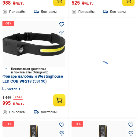
988
525
₴/шт.
₴/шт.
Привезём
Доставим
Привезём
Доставим
Бесплатная доставка
в почтоматы Эпицентр
Фонарь налобный Westinghouse
LED COB WF218 (53190)
оценить
1 469
-
474
₴
995
₴/шт.
Привезём
Доставим