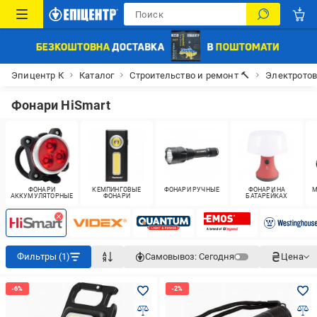
Эпицентр К
Каталог
Строительство и ремонт 🔨
Электрото
Фонари HiSmart
ФОНАРИ
КЕМПИНГОВЫЕ
ФОНАРИ РУЧНЫЕ
ФОНАРИ НА
М
АККУМУЛЯТОРНЫЕ
ФОНАРИ
БАТАРЕЙКАХ
Фильтры (1)
Самовывоз:
Сегодня
Цена