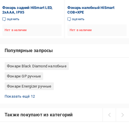
Фонарь задний HiSmart LED,
Фонарь налобный HiSmart
2xAAA, IPX5
COB+XPE
оценить
оценить
Нет в наличии
Нет в наличии
Популярные запросы
Фонари Black Diamond налобные
Фонари GP ручные
Фонари Energizer ручные
Ручные фонари аккумуляторные
Налобные фонари для рыбалки
Фонари Feel Fit велосипедные
Фонари GOODBIKE велосипедные
Тактические фонари с красным светом
Фонари Vayox ручные
Фонари Solar кемпинговые
Фонари Arcas ручные
Фонари KNOG велосипедные
Фонари строительные аккумуляторные
Фонари Emos налобные
Фонари KLS велосипедные
Показать ещё 12
Также покупают из категорий