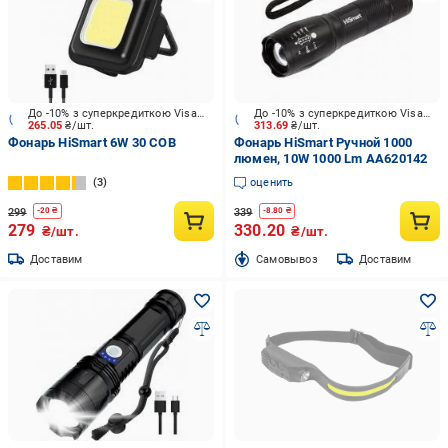
До -10% з суперкредиткою Visa Вигода
До -10% з суперкредиткою Visa Вигода
265.05
₴/шт.
313.69
₴/шт.
Фонарь HiSmart 6W 30 COB
Фонарь HiSmart Ручной 1000
люмен, 10W 1000 Lm AA620142
3
оценить
299
339
-
20
₴
-
8.80
₴
279
330.20
₴/шт.
₴/шт.
Доставим
Cамовывоз
Доставим