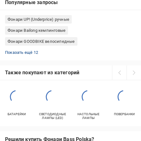
Популярные запросы
Фонари UP! (Underprice) ручные
Фонари Bailong кемпинговые
Фонари GOODBIKE велосипедные
Фонари Expert велосипедные
Фонари LED CONCEPT кемпинговые
Фонари Brennenstuhl ручные
Фонари строительные аккумуляторные
Фонари HOROZ ELECTRIC ручные
Мощные налобные фонари
Фонари Electraline ручные
Фонари Libox ручные
Фонари Energizer ручные
Фонари Ledvance ручные
Фонари Fenix ручные
Фонари Emos ручные
Показать ещё 12
Также покупают из категорий
БАТАРЕЙКИ
СВЕТОДИОДНЫЕ
НАСТОЛЬНЫЕ
ПОВЕРБАНКИ
ЛАМПЫ (LED)
ЛАМПЫ
Решили купить Фонари Bass Polska?