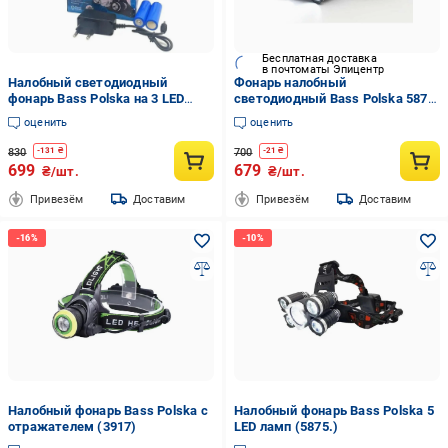
Бесплатная доставка
в почтоматы Эпицентр
Налобный светодиодный
Фонарь налобный
фонарь Bass Polska на 3 LED
светодиодный Bass Polska 5875
лампы (3916.)
на 5 LED ламп (11871004)
оценить
оценить
830
700
-
131
₴
-
21
₴
699
679
₴/шт.
₴/шт.
Привезём
Доставим
Привезём
Доставим
Налобный фонарь Bass Polska с
Налобный фонарь Bass Polska 5
отражателем (3917)
LED ламп (5875.)