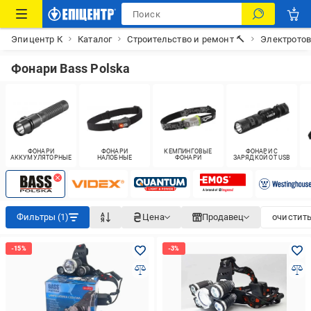
Эпицентр К
Каталог
Строительство и ремонт 🔨
Электрото
Фонари Bass Polska
ФОНАРИ
ФОНАРИ
КЕМПИНГОВЫЕ
ФОНАРИ С
АККУМУЛЯТОРНЫЕ
НАЛОБНЫЕ
ФОНАРИ
ЗАРЯДКОЙ ОТ USB
Фильтры (1)
Цена
Продавец
очистить