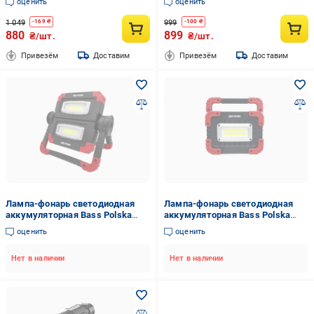
оценить
оценить
1 049
999
-
169
₴
-
100
₴
880
899
₴/шт.
₴/шт.
Привезём
Доставим
Привезём
Доставим
Лампа-фонарь светодиодная
Лампа-фонарь светодиодная
аккумуляторная Bass Polska
аккумуляторная Bass Polska
для мастерской и дома с
для мастерской и дома с
оценить
оценить
функцией повербанк (5905)
функцией повербанк (5907)
Нет в наличии
Нет в наличии