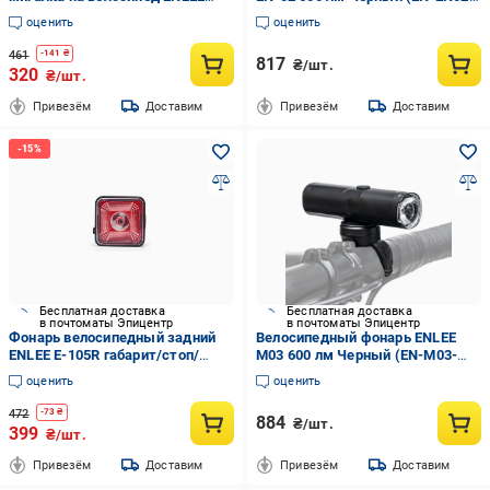
EN093 Черный (EN-EN09-6733)
6727)
оценить
оценить
461
-
141
₴
817
₴/шт.
320
₴/шт.
Привезём
Доставим
Привезём
Доставим
Бесплатная доставка
Бесплатная доставка
в почтоматы Эпицентр
в почтоматы Эпицентр
Фонарь велосипедный задний
Велосипедный фонарь ENLEE
ENLEE E-105R габарит/стоп/
M03 600 лм Черный (EN-M03-
блимавка Черный (EN-E105R-
6730)
оценить
оценить
3520UA)
472
-
73
₴
884
₴/шт.
399
₴/шт.
Привезём
Доставим
Привезём
Доставим