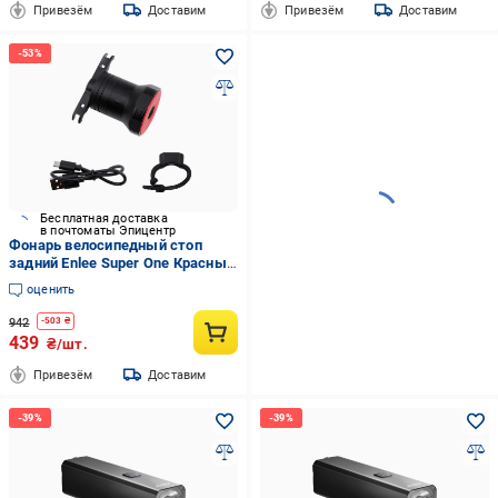
Привезём
Доставим
Привезём
Доставим
Бесплатная доставка
в почтоматы Эпицентр
Фонарь велосипедный стоп
задний Enlee Super One Красный
(MC-WT004-3514UA)
оценить
942
-
503
₴
439
₴/шт.
Привезём
Доставим