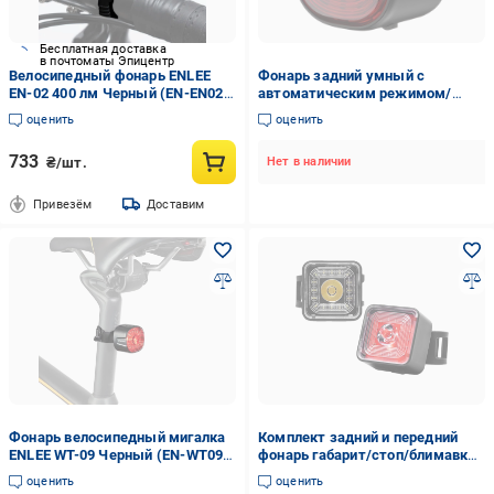
Бесплатная доставка
в почтоматы Эпицентр
Велосипедный фонарь ENLEE
Фонарь задний умный с
EN-02 400 лм Черный (EN-EN02-
автоматическим режимом/
6726)
габарит/стоп/мигалка на
оценить
оценить
велосипед ENLEE EN09S Черный
(EN-EN09S-6734)
733
₴/шт.
Нет в наличии
Привезём
Доставим
Фонарь велосипедный мигалка
Комплект задний и передний
ENLEE WT-09 Черный (EN-WT09-
фонарь габарит/стоп/блимавка
4562UA)
на велосипед ENLEE E-105/ E-
оценить
оценить
105R Черный (EN-E105105R-