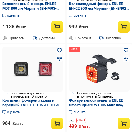
Велосипедный фонарь ENLEE
Велосипедный фонарь ENLEE
M03 800 лм Черный (EN-M03-
EN-02 800 лм Черный (EN-EN02-
6731)
6728)
оценить
оценить
1 138
999
₴/шт.
₴/шт.
Привезём
Доставим
Привезём
Доставим
Бесплатная доставка
Бесплатная доставка
в почтоматы Эпицентр
в почтоматы Эпицентр
Комплект фонарей задний и
Фонарь велосипедный ENLEE
передний ENLEE E-105 и E-105S
Smart Square WT005 мигалка/
габарит/стоп/блимавка Черный
стоп задний Черный (EN-
оценить
оценить
(EN-E105105S-3523UA)
SWT005-3516UA)
745
-
246
₴
984
₴/шт.
499
₴/шт.