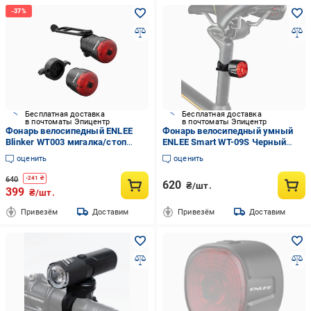
Бесплатная доставка
Бесплатная доставка
в почтоматы Эпицентр
в почтоматы Эпицентр
Фонарь велосипедный ENLEE
Фонарь велосипедный умный
Blinker WT003 мигалка/стоп
ENLEE Smart WT-09S Черный
задний Черный (MC-WT003-
(EN-WT09S-4563UA)
оценить
оценить
3515UA)
640
-
241
₴
620
₴/шт.
399
₴/шт.
Привезём
Доставим
Привезём
Доставим