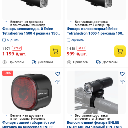
Бесплатная доставка
Бесплатная доставка
в почтоматы Эпицентр
в почтоматы Эпицентр
Фонарь велосипедный Enlee
Фонарь велосипедный Enlee
Tetrahedron 1500 4 режима 1500
Tetrahedron 1000 4 режима 1000
люменов Cree XPG Черный (EN-
люменов Cree XPG Черный (EN-
оценить
оценить
WF-001-3518UA)
WF-001-3517UA)
1 974
1 658
-
775
₴
-
659
₴
1 199
999
₴/шт.
₴/шт.
Привезём
Доставим
Привезём
Доставим
Бесплатная доставка
Бесплатная доставка
в почтоматы Эпицентр
в почтоматы Эпицентр
Фонарь задний габарит/стоп/
Велосипедный фонарь ENLEE
мигалка на велосипед ENLEE
EN-02 600 лм Черный (EN-EN02-