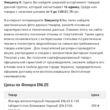
Эпицентр К
. Здесь Вы найдете широкий ассортимент товаров
данной группы, который насчитывает
16 единиц
. Среди них
товары с низкими ценами
от 9 до 128121.75
грн.
В интернет-гипермаркете
Эпицентр К
Вы легко найдете
оригинальные фото данных товаров, узнаете основные
характеристики и технические данные. Помимо этого, на сайте
можно почитать полезные отзывы от покупателей. Также здесь
можно ознакомиться с интересными статьями по различным
темам и посмотреть видеообзоры на самые востребованные
товары категории
. Для покупателей регулярно проводятся
акции, распродажи и скидки с множеством выгодных позиций.
Покупая у нас, Вы получите сертифицированный товар с
официальной гарантией от производителя, сможете забрать его
в Киеве или в любом другом городе Украины, предварительно
оформив доставку или воспользовавшись бесплатным
самовывозом.
Цены на Фонари ENLEE
Товар
Цена
Фонарь велосипедный передний ENLEE E-105
габарит/стоп/блимавка Черный (EN-E105-
399 ₴