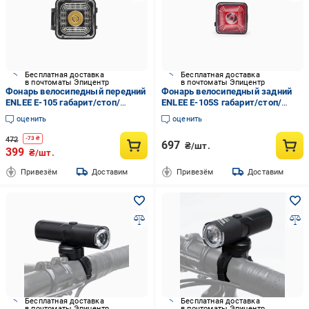
Бесплатная доставка
Бесплатная доставка
в почтоматы Эпицентр
в почтоматы Эпицентр
Фонарь велосипедный передний
Фонарь велосипедный задний
ENLEE E-105 габарит/стоп/
ENLEE E-105S габарит/стоп/
блимавка Черный (EN-E105-
блимавка Черный (EN-E105S-
оценить
оценить
3519UA)
3521UA)
472
-
73
₴
697
₴/шт.
399
₴/шт.
Привезём
Доставим
Привезём
Доставим
Бесплатная доставка
Бесплатная доставка
в почтоматы Эпицентр
в почтоматы Эпицентр