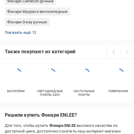
Фонари Camelion ручные
Фонари Myspace велосипедные
Фонари Gway ручные
Фонари LED CONCEPT кемпинговые
Фонари Fenix кемпинговые
Фонари налобные аккумуляторные
Фонари велосипедные аккумуляторные
Фонари Brennenstuhl ручные
Фонари GP ручные
Налобные фонари с usb зарядкой
Фонари Moon велосипедные
Фонари Bailong ручные
Фонари Quantum налобные
Фонари Led Lenser ручные
Фонари Silva налобные
Показать ещё 12
Также покупают из категорий
БАТАРЕЙКИ
СВЕТОДИОДНЫЕ
НАСТОЛЬНЫЕ
ПОВЕРБАНКИ
ЛАМПЫ (LED)
ЛАМПЫ
Решили купить Фонари ENLEE?
Для того, чтобы купить
Фонари ENLEE
высокого качества по
доступной цене, достаточно посетить наш интернет-магазин