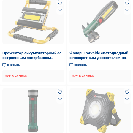
Прожектор аккумуляторный со
Фонарь Parkside светодиодный
встроенным павербанком
с поворотным держателем на
PARKSIDE 1400 мА 20 Вт 1500
магнитах и зажимом на
оценить
оценить
Лм (2837098545)
батарейках 2в1 (1000009)
Нет в наличии
Нет в наличии