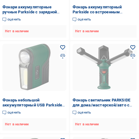
Фонари аккумуляторные
Фонарь аккумуляторный
ручные Parkside с зарядной
Parkside со встроенным
станцией 2 шт. Черный
павербанком 3500 мАч 20 Вт
оценить
оценить
(IAN405589)
2000 Лм Черный (100335124)
Нет в наличии
Нет в наличии
Фонарь небольшой
Фонарь светильник PARKSIDE
аккумуляторный USB Parkside
для дома/мастерской/авто с
Led 50/150 Lm 3,7 V 800 мАч
функцией powerbank и магнитом
оценить
оценить
2200 мА 400 лм (1000014)
Нет в наличии
Нет в наличии