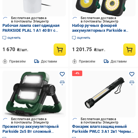
Бесплатная доставка
Бесплатная доставка
в почтоматы Эпицентр
в почтоматы Эпицентр
Рабочая лампа светодиодная
Набор ручных фонарей
PARKSIDE PLAL 1 A1 40 Вт с
аккумуляторных Parkside и
подвесным крюком и двумя
зарядная станция
оценить
оценить
розетками (2906849513)
светодиодные 300 Лм литий-
ионный аккумулятор магнит
1 670
1 201.75
₴/шт.
₴/шт.
подставка 2 шт.
Привезём
Доставим
Привезём
Доставим
Бесплатная доставка
Бесплатная доставка
в почтоматы Эпицентр
в почтоматы Эпицентр
Прожектор аккумуляторный
Фонарик влагозащищенный
Parkside 2x5 Вт сложный
Parkside PWLC 3 A1 2в1 Черный
функция Powerbank 2 COB
(562507)