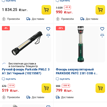
оценить
оценить
светодиоды магнит подставка
литий-ионный аккумулятор 5 Ач
1 039
-
49
₴
1 834.25
₴/шт.
990
₴/шт.
Привезём
Доставим
Привезём
Доставим
Бесплатная доставка
в почтоматы Эпицентр
Ручной фонарь Parkside PWLC 3
Фонарь аккумуляторный
A1 2в1 Черный (10215587)
PARKSIDE PATC 2 B1 COB с
магнитом и крючком (100416)
оценить
оценить
570
999
-
51
₴
-
200
₴
519
799
₴/шт.
₴/шт.
Привезём
Доставим
Доставим