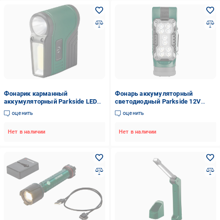
Фонарик карманный
Фонарь аккумуляторный
аккумуляторный Parkside LED
светодиодный Parkside 12V
USB 50/150 lm 3,7 V 800 мАч
PLLA 12 B2 без АКБ и зарядного
оценить
оценить
(super1_100351288001-1)
устройства
Нет в наличии
Нет в наличии