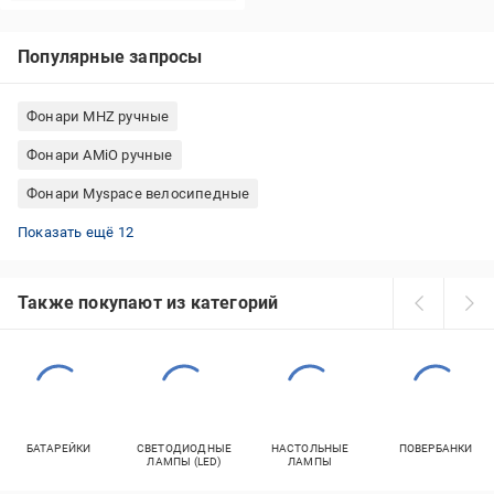
Популярные запросы
Фонари MHZ ручные
Фонари AMiO ручные
Фонари Myspace велосипедные
Фонари Police налобные
Фонари Energizer ручные
Фонари Bailong ручные
Фонари Electraline ручные
Фонари Brevia ручные
Фонари Fenix кемпинговые
Фонари Videx налобные
Кемпинговые фонари на аккумуляторах
Фонари OnRide велосипедные
Фонари Varta ручные
Кемпинговые фонари с зарядкой от USB
Фонари Silva налобные
Показать ещё 12
Также покупают из категорий
БАТАРЕЙКИ
СВЕТОДИОДНЫЕ
НАСТОЛЬНЫЕ
ПОВЕРБАНКИ
ЛАМПЫ (LED)
ЛАМПЫ