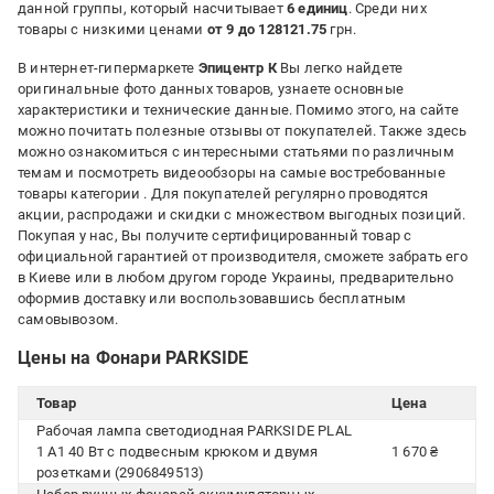
данной группы, который насчитывает
6 единиц
. Среди них
товары с низкими ценами
от 9 до 128121.75
грн.
В интернет-гипермаркете
Эпицентр К
Вы легко найдете
оригинальные фото данных товаров, узнаете основные
характеристики и технические данные. Помимо этого, на сайте
можно почитать полезные отзывы от покупателей. Также здесь
можно ознакомиться с интересными статьями по различным
темам и посмотреть видеообзоры на самые востребованные
товары категории
. Для покупателей регулярно проводятся
акции, распродажи и скидки с множеством выгодных позиций.
Покупая у нас, Вы получите сертифицированный товар с
официальной гарантией от производителя, сможете забрать его
в Киеве или в любом другом городе Украины, предварительно
оформив доставку или воспользовавшись бесплатным
самовывозом.
Цены на Фонари PARKSIDE
Товар
Цена
Рабочая лампа светодиодная PARKSIDE PLAL
1 A1 40 Вт с подвесным крюком и двумя
1 670 ₴
розетками (2906849513)