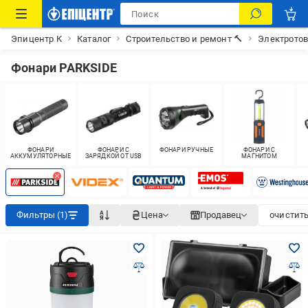
Эпицентр К
Каталог
Строительство и ремонт 🔨
Электрото
Фонари PARKSIDE
ФОНАРИ
ФОНАРИ С
ФОНАРИ РУЧНЫЕ
ФОНАРИ С
АККУМУЛЯТОРНЫЕ
ЗАРЯДКОЙ ОТ USB
МАГНИТОМ
Фильтры (1)
Цена
Продавец
очистить