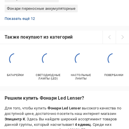
Фонари переносные аккумуляторные
Фонари YAJIA ручные
Фонари велосипедные аккумуляторные
Фонари HOROZ ELECTRIC ручные
Фонари DPM ручные
Фонари строительные аккумуляторные
Фонари Fenix ручные
Фонари Westinghouse велосипедные
Фонари Gway ручные
Фонари Electraline ручные
Фонари Fenix налобные
Фонари Black Diamond налобные
Фонари Westinghouse налобные
Показать ещё 12
Также покупают из категорий
БАТАРЕЙКИ
СВЕТОДИОДНЫЕ
НАСТОЛЬНЫЕ
ПОВЕРБАНКИ
ЛАМПЫ (LED)
ЛАМПЫ
Решили купить Фонари Led Lenser?
Для того, чтобы купить
Фонари Led Lenser
высокого качества по
доступной цене, достаточно посетить наш интернет-магазин
Эпицентр К
. Здесь Вы найдете широкий ассортимент товаров
данной группы, который насчитывает
4 единиц
. Среди них