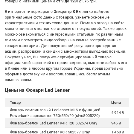
товары с низкими ценами
от 9 до 128121.75
грн.
В интернет-гипермаркете
Эпицентр К
Вы легко найдете
оригинальные фото данных товаров, узнаете основные
характеристики и технические данные. Помимо этого, на сайте
можно почитать полезные отзывы от покупателей. Также здесь
можно ознакомиться с интересными статьями по различным
темам и посмотреть видеообзоры на самые востребованные
товары категории
. Для покупателей регулярно проводятся
акции, распродажи и скидки с множеством выгодных позиций.
Покупая у нас, Вы получите сертифицированный товар с
официальной гарантией от производителя, сможете забрать его
в Киеве или в любом другом городе Украины, предварительно
оформив доставку или воспользовавшись бесплатным
самовывозом.
Цены на Фонари Led Lenser
Товар
Цена
Фонарь кемпинговый Ledlenser ML6 с функцией
4 914 ₴
Powerbank заряжается 750/550/20 (stvo8005220)
Фонарь-брелок Led Lenser K4R 120 502574 Gray
945 ₴
Фонарь-брелок Led Lenser K6R 502577 Gray
1 458 ₴