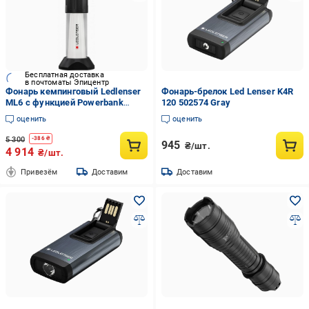
Бесплатная доставка
в почтоматы Эпицентр
Фонарь кемпинговый Ledlenser
Фонарь-брелок Led Lenser K4R
ML6 с функцией Powerbank
120 502574 Gray
заряжается 750/550/20
оценить
оценить
(stvo8005220)
5 300
-
386
₴
945
₴/шт.
4 914
₴/шт.
Привезём
Доставим
Доставим