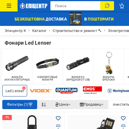
Эпицентр К
Каталог
Строительство и ремонт 🔨
Электрото
Фонари Led Lenser
ФОНАРИ
КЕМПИНГОВЫЕ
ФОНАРИ С
ФОНАРИ-
АККУМУЛЯТОРНЫЕ
ФОНАРИ
ЗАРЯДКОЙ ОТ USB
БРЕЛОКИ
Led Lenser
Фильтры (1)
Цена
Продавец
очистить