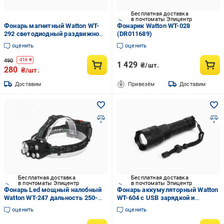
Бесплатная доставка
в почтоматы Эпицентр
Фонарь магнитный Watton WT-
Фонарик Watton WT-028
292 светодиодный раздвижной
(DR011689)
на батарейках
оценить
оценить
490
-
210
₴
1 429
₴/шт.
280
₴/шт.
Доставим
Привезём
Доставим
Бесплатная доставка
Бесплатная доставка
в почтоматы Эпицентр
в почтоматы Эпицентр
Фонарь Led мощный налобный
Фонарь аккумуляторный Watton
Watton WT-247 дальность 250-
WT-604 с USB зарядкой и
400 м
функцией Powerbank 3000 Лм
оценить
оценить