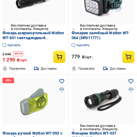
Бесплатная доставка
Бесплатная доставка
в почтоматы Эпицентр
в почтоматы Эпицентр
Фонарь широкоугольный Watton
Фонарик налобный Watton WT-
WT-601 светодиодный
064 (DR011771)
универсальный
оценить
оценить
2 090
-
800
₴
779
₴/шт.
1 290
₴/шт.
Привезём
Доставим
Привезём
Доставим
Бесплатная доставка
в почтоматы Эпицентр
Фонарь ручной Watton WT-092 с
Фонарик Watton WT-037