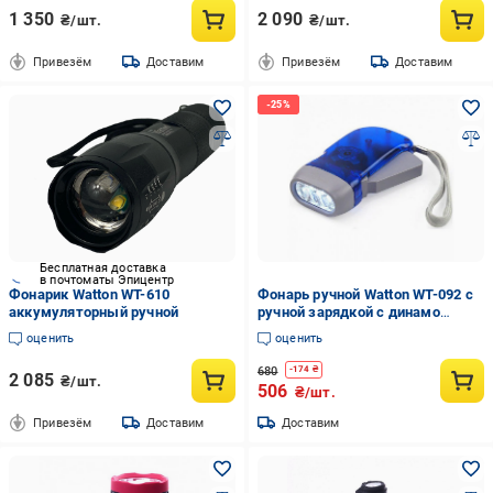
1 350
2 090
₴/шт.
₴/шт.
Привезём
Доставим
Привезём
Доставим
Бесплатная доставка
в почтоматы Эпицентр
Фонарик Watton WT-610
Фонарь ручной Watton WT-092 с
аккумуляторный ручной
ручной зарядкой с динамо
машиной светодиодный Синий
оценить
оценить
680
-
174
₴
2 085
₴/шт.
506
₴/шт.
Привезём
Доставим
Доставим