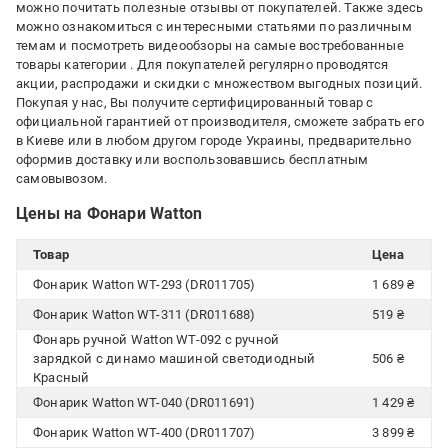
можно почитать полезные отзывы от покупателей. Также здесь
можно ознакомиться с интересными статьями по различным
темам и посмотреть видеообзоры на самые востребованные
товары категории
. Для покупателей регулярно проводятся
акции, распродажи и скидки с множеством выгодных позиций.
Покупая у нас, Вы получите сертифицированный товар с
официальной гарантией от производителя, сможете забрать его
в Киеве или в любом другом городе Украины, предварительно
оформив доставку или воспользовавшись бесплатным
самовывозом.
Цены на Фонари Watton
Товар
Цена
Фонарик Watton WT-293 (DR011705)
1 689 ₴
Фонарик Watton WT-311 (DR011688)
519 ₴
Фонарь ручной Watton WT-092 с ручной
зарядкой с динамо машиной светодиодный
506 ₴
Красный
Фонарик Watton WT-040 (DR011691)
1 429 ₴
Фонарик Watton WT-400 (DR011707)
3 899 ₴