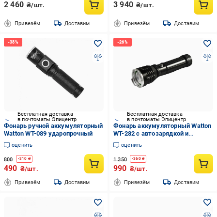
2 460
3 940
₴/шт.
₴/шт.
Привезём
Доставим
Привезём
Доставим
Бесплатная доставка
Бесплатная доставка
в почтоматы Эпицентр
в почтоматы Эпицентр
Фонарь ручной аккумуляторный
Фонарь аккумуляторный Watton
Watton WT-089 ударопрочный
WT-282 с автозарядкой и
зарядкой от сети
оценить
оценить
800
1 350
-
310
₴
-
360
₴
490
990
₴/шт.
₴/шт.
Привезём
Доставим
Привезём
Доставим