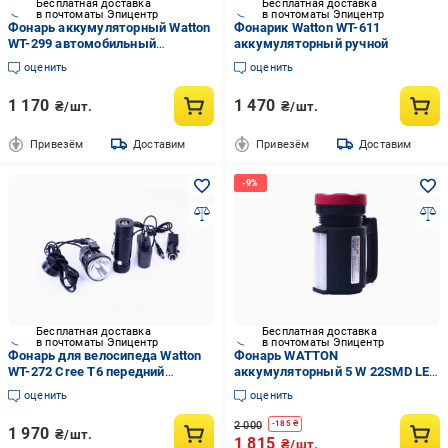
Бесплатная доставка
Бесплатная доставка
в почтоматы Эпицентр
в почтоматы Эпицентр
Фонарь аккумуляторный Watton
Фонарик Watton WT-611
WT-299 автомобильный
аккумуляторный ручной
аварийный
оценить
оценить
1 170
1 470
₴/шт.
₴/шт.
Привезём
Доставим
Привезём
Доставим
Бесплатная доставка
Бесплатная доставка
в почтоматы Эпицентр
в почтоматы Эпицентр
Фонарь для велосипеда Watton
Фонарь WATTON
WT-272 Cree T6 передний
аккумуляторный 5 W 22SMD LED
аккумуляторный светодиодный
USB с повербанком
оценить
оценить
2 000
-
185
₴
1 970
₴/шт.
1 815
₴/шт.