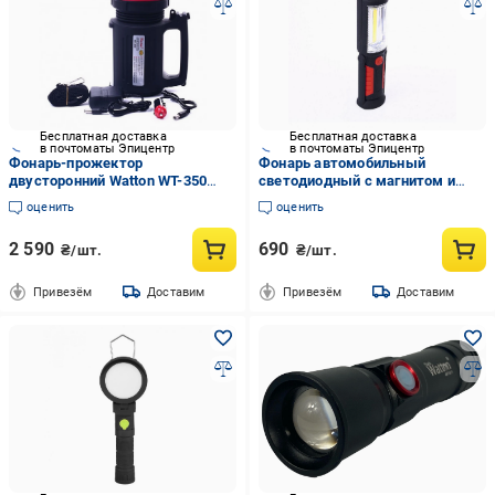
Бесплатная доставка
Бесплатная доставка
в почтоматы Эпицентр
в почтоматы Эпицентр
Фонарь-прожектор
Фонарь автомобильный
двусторонний Watton WT-350
светодиодный с магнитом и
светодиодный аккумуляторный
крючком Watton WT-290
оценить
оценить
работает от батареек
2 590
690
₴/шт.
₴/шт.
Привезём
Доставим
Привезём
Доставим