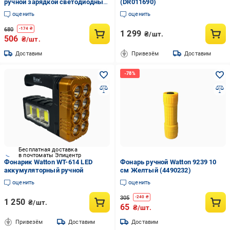
ручной зарядкой светодиодный
(DR011690)
с динамо машиной Желтый
оценить
оценить
680
-
174
₴
1 299
₴/шт.
506
₴/шт.
Доставим
Привезём
Доставим
Бесплатная доставка
в почтоматы Эпицентр
Фонарик Watton WT-614 LED
Фонарь ручной Watton 9239 10
аккумуляторный ручной
см Желтый (4490232)
оценить
оценить
305
-
240
₴
1 250
₴/шт.
65
₴/шт.
Привезём
Доставим
Доставим