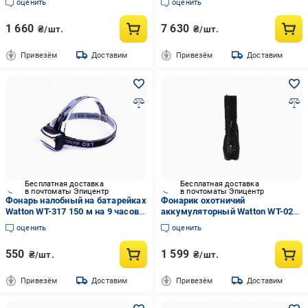
оценить
оценить
(1856101390)
1 660
7 630
₴/шт.
₴/шт.
Привезём
Доставим
Привезём
Доставим
Бесплатная доставка
Бесплатная доставка
в почтоматы Эпицентр
в почтоматы Эпицентр
Фонарь налобный на батарейках
Фонарик охотничий
Watton WT-317 150 м на 9 часов
аккумуляторный Watton WT-023
работы
TX6 2000 Lm 10W
оценить
оценить
550
1 599
₴/шт.
₴/шт.
Привезём
Доставим
Привезём
Доставим