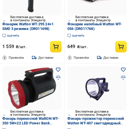
Бесплатная доставка
Бесплатная доставка
в почтоматы Эпицентр
в почтоматы Эпицентр
Фонарик Watton WT-295 24+1
Фонарик налобный Watton WT-
SMD 3 режима (DR011698)
056 (DR011768)
оценить
оценить
1 559
649
₴/шт.
₴/шт.
Привезём
Доставим
Привезём
Доставим
Бесплатная доставка
Бесплатная доставка
в почтоматы Эпицентр
в почтоматы Эпицентр
Фонарь переносной WattON WT-
Фонарь-прожектор переносной
350 5W+22 LED Power Bank
Watton WT-407 светодиодный
(1806488518)
аккумуляторный с ручкой