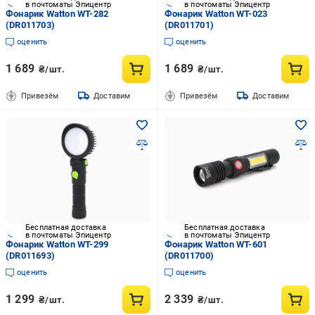
в почтоматы Эпицентр
в почтоматы Эпицентр
Фонарик Watton WT-282
Фонарик Watton WT-023
(DR011703)
(DR011701)
оценить
оценить
1 689
1 689
₴/шт.
₴/шт.
Привезём
Доставим
Привезём
Доставим
Бесплатная доставка
Бесплатная доставка
в почтоматы Эпицентр
в почтоматы Эпицентр
Фонарик Watton WT-299
Фонарик Watton WT-601
(DR011693)
(DR011700)
оценить
оценить
1 299
2 339
₴/шт.
₴/шт.