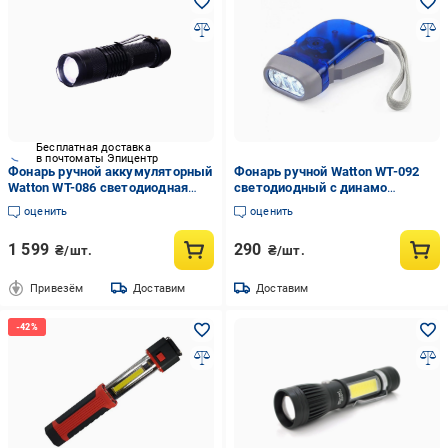
Бесплатная доставка
в почтоматы Эпицентр
Фонарь ручной аккумуляторный
Фонарь ручной Watton WT-092
Watton WT-086 светодиодная
светодиодный с динамо
зарядка USB/сеть
машиной
оценить
оценить
1 599
290
₴/шт.
₴/шт.
Привезём
Доставим
Доставим