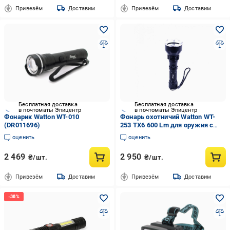
Привезём
Доставим
Привезём
Доставим
Бесплатная доставка
Бесплатная доставка
в почтоматы Эпицентр
в почтоматы Эпицентр
Фонарик Watton WT-010
Фонарь охотничий Watton WT-
(DR011696)
253 TX6 600 Lm для оружия с
креплениями дальность 200-250
оценить
оценить
метров
2 469
2 950
₴/шт.
₴/шт.
Привезём
Доставим
Привезём
Доставим