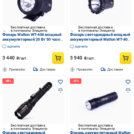
Бесплатная доставка
Бесплатная доставка
в почтоматы Эпицентр
в почтоматы Эпицентр
Фонарь Watton WT-406 мощный
Фонарь светодиодный мощный
аккумуляторный 20 Вт 50 часов
аккумуляторный Watton WT-400
в режиме широкого света
работает 12 часов от одного
оценить
оценить
заряда 50 Вт
3 440
3 940
₴/шт.
₴/шт.
Привезём
Доставим
Привезём
Доставим
Бесплатная доставка
Бесплатная доставка
в почтоматы Эпицентр
в почтоматы Эпицентр
Фонарь светодиодный
Фонарь аккумуляторный Watton