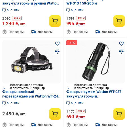
аккумуляторный ручной Watton
WT-313 150-200 м
WT-241 TX6 с зарядкой от сети и
оценить
оценить
от прикуривателя
2 090
1 599
-
850
₴
-
604
₴
1 240
995
₴/шт.
₴/шт.
Привезём
Доставим
Привезём
Доставим
Бесплатная доставка
Бесплатная доставка
в почтоматы Эпицентр
в почтоматы Эпицентр
Фонарь налобный
Фонарь с зумом Watton WT-037
перезаряжаемый Watton WT-248
аккумуляторный
4 режима
металлический светодиодный
оценить
оценить
1 170
-
480
₴
2 490
₴/шт.
690
₴/шт.
Привезём
Доставим
Привезём
Доставим