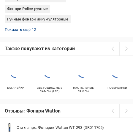
Фонари Police ручные
Ручные фонари аккумуляторные
Фонари Solar кемпинговые
Фонари Feel Fit велосипедные
Фонари Fenix тактические
Фонари Vayox ручные
Фонари Ledvance ручные
Фонари Westinghouse налобные
Фонари Brennenstuhl ручные
Фонари Moon велосипедные
Фонари Black Diamond налобные
Фонари Westinghouse ручные
Фонари Expert велосипедные
Фонари Varta ручные
Показать ещё 12
Также покупают из категорий
БАТАРЕЙКИ
СВЕТОДИОДНЫЕ
НАСТОЛЬНЫЕ
ПОВЕРБАНКИ
ЛАМПЫ (LED)
ЛАМПЫ
Отзывы: Фонари Watton
Отзыв про: Фонарик Watton WT-293 (DR011705)