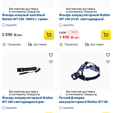
Бесплатная доставка
Бесплатная доставка
в почтоматы Эпицентр
в почтоматы Эпицентр
Фонарь мощный налобный
Фонарь аккумуляторный Watton
Watton WT-256 18650 с тремя
WT-240 20 Вт светодиодный
фонариками 2 аккумуляторные
переносной
оценить
оценить
батареи зум на 250 м
2 830
-
1 340
₴
2 090
₴/шт.
1 490
₴/шт.
Привезём
Доставим
Привезём
Доставим
Бесплатная доставка
Бесплатная доставка
в почтоматы Эпицентр
в почтоматы Эпицентр
Фонарь аккумуляторный Watton
Ручной фонарик
WT-040 светодиодный для
аккумуляторный Watton WT-086
велосипеда и винтовки
светодиодная зарядка USB/сеть
оценить
оценить