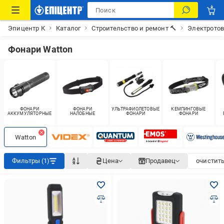
Эпицентр К
Каталог
Строительство и ремонт 🔨
Электрото
Фонари Watton
ФОНАРИ
ФОНАРИ
УЛЬТРАФИОЛЕТОВЫЕ
КЕМПИНГОВЫЕ
АККУМУЛЯТОРНЫЕ
НАЛОБНЫЕ
ФОНАРИ
ФОНАРИ
Watton
Фильтры (1)
Цена
Продавец
очистить