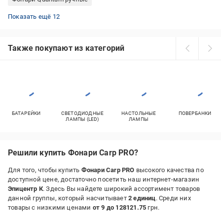
Фонари Expert велосипедные
Фонари Fenix ручные
Фонари Arcas ручные
Фонари Fenix налобные
Налобные фонари Petzl
Налобные фонари с красным светом
Фонари Petzl ручные
Фонари Videx налобные
Фонари Bailong налобные
Фонари MaxxPro велосипедные
Фонари Led Lenser ручные
Фонари KLS велосипедные
Показать ещё 12
Также покупают из категорий
БАТАРЕЙКИ
СВЕТОДИОДНЫЕ
НАСТОЛЬНЫЕ
ПОВЕРБАНКИ
ЛАМПЫ (LED)
ЛАМПЫ
Решили купить Фонари Carp PRO?
Для того, чтобы купить
Фонари Carp PRO
высокого качества по
доступной цене, достаточно посетить наш интернет-магазин
Эпицентр К
. Здесь Вы найдете широкий ассортимент товаров
данной группы, который насчитывает
2 единиц
. Среди них
товары с низкими ценами
от 9 до 128121.75
грн.