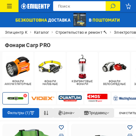
Эпицентр К
Каталог
Строительство и ремонт 🔨
Электрото
Фонари Carp PRO
ФОНАРИ
ФОНАРИ
КЕМПИНГОВЫЕ
ФОНАРИ
АККУМУЛЯТОРНЫЕ
НАЛОБНЫЕ
ФОНАРИ
ВЕЛОСИПЕДНЫЕ
З
Фильтры (1)
Цена
Продавец
очистить