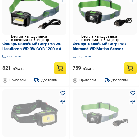
Бесплатная доставка
Бесплатная доставка
в почтоматы Эпицентр
в почтоматы Эпицентр
Фонарь налобный Carp Pro WR
Фонарь налобный Carp PRO
Headtorch WR 3W COB 1200 мАч
Diamond WR Motion Sensor
(2299355602)
Headtorch 3W LED (2435324663)
оценить
оценить
621
759
₴/шт.
₴/шт.
Привезём
Доставим
Привезём
Доставим