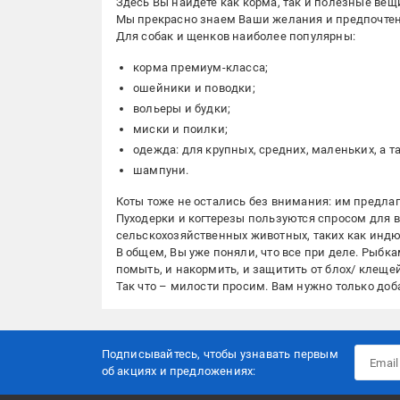
Здесь Вы найдете как корма, так и полезные вещ
Мы прекрасно знаем Ваши желания и предпочтени
Для собак и щенков наиболее популярны:
корма премиум-класса;
ошейники и поводки;
вольеры и будки;
миски и поилки;
одежда: для крупных, средних, маленьких, а 
шампуни.
Коты тоже не остались без внимания: им предлаг
Пуходерки и когтерезы пользуются спросом для в
сельскохозяйственных животных, таких как индюк
В общем, Вы уже поняли, что все при деле. Рыбк
помыть, и накормить, и защитить от блох/ клещ
Так что – милости просим. Вам нужно только доб
Подписывайтесь, чтобы узнавать первым
об акцияx и предложениях: