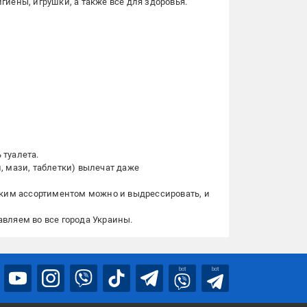
гиены, игрушки, а также все для здоровья.
 туалета.
, мази, таблетки) вылечат даже
таким ассортиментом можно и выдрессировать, и
авляем во все города Украины.
bot
bot