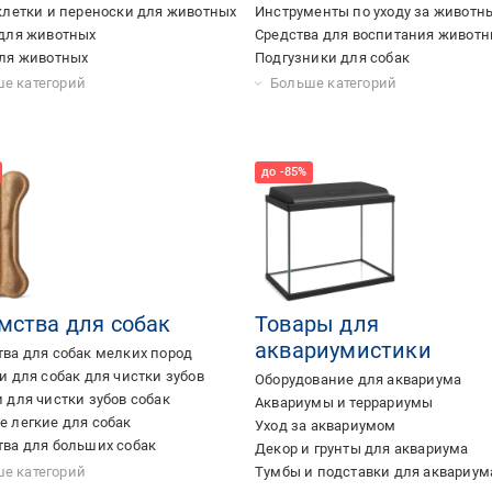
клетки и переноски для животных
Инструменты по уходу за живот
для животных
Средства для воспитания животн
ля животных
Подгузники для собак
а для уборки за животными
тические кормушки
 для кошачьего туалета
Уход за пастью животных
е категорий
Больше категорий
мства для собак
Товары для
аквариумистики
ва для собак мелких пород
и для собак для чистки зубов
Оборудование для аквариума
 для чистки зубов собак
Аквариумы и террариумы
 легкие для собак
Уход за аквариумом
ва для больших собак
Декор и грунты для аквариума
 рубец для собаки
 для собак
во для собак ухо
 сухожилия для собак
я собак
 бычий корень для собак
говяжья для собак
 куриные лапки для собак
 вымя для собак
еня для собак
е категорий
Тумбы и подставки для аквариум