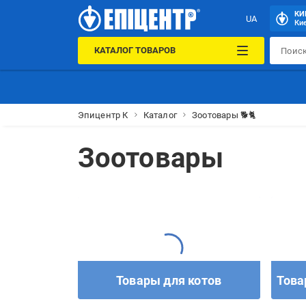
КИ
UA
Кие
КАТАЛОГ ТОВАРОВ
Эпицентр К
Каталог
Зоотовары 🐕🐈
Зоотовары
Товары для котов
Това