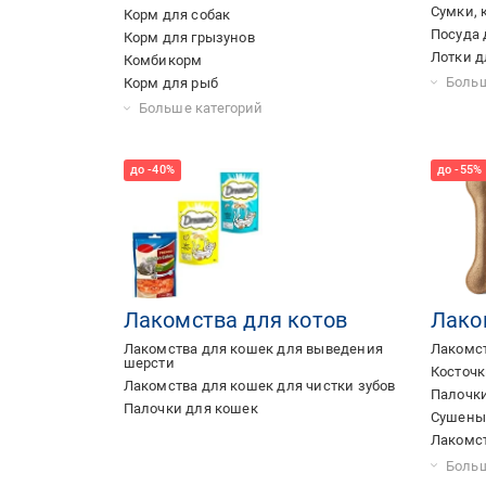
Сумки, 
Корм для собак
Посуда 
Корм для грызунов
Лотки д
Комбикорм
Средств
Автома
Коврики
Больш
Корм для рыб
Корм для птиц
Корм для свиней
Корм для экзотических животных
Корм для коров
Больше категорий
Лакомства для котов
Лако
Лакомства для кошек для выведения
Лакомст
шерсти
Косточк
Лакомства для кошек для чистки зубов
Палочки
Палочки для кошек
Сушеные
Лакомст
Говяжий
Печенье
Лакомст
Говяжьи
Корм дл
Сушеный
Трахея 
Сушеные
Сушеное
Рога ол
Больш