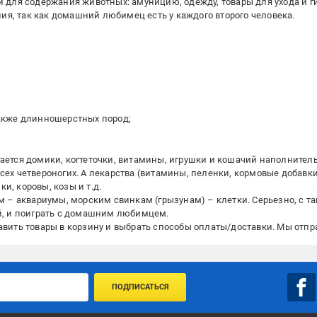
и для содержания животных: амуницию, одежду, товары для ухода и ги
я, так как домашний любимец есть у каждого второго человека.
также длинношерстных пород;
ается домики, когтеточки, витамины, игрушки и кошачий наполнитель
сех четвероногих. А лекарства (витамины, пеленки, кормовые добавки
и, коровы, козы и т.д.
ам – аквариумы, морским свинкам (грызунам) – клетки. Серьезно, с 
ей, и поиграть с домашним любимцем.
авить товары в корзину и выбрать способы оплаты/доставки. Мы отпр
ПОДПИСАТЬСЯ