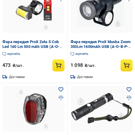
Фара передня ProX Zeta S Cob
Фара передня ProX Muska Zoom
Led 160 Lm 500 mAh USB (A-O-B-
350Lm 1600mAh USB (A-O-B-P-
P-0419)
0405)
оценить
оценить
473
1 098
₴/шт.
₴/шт.
Доставим
Доставим