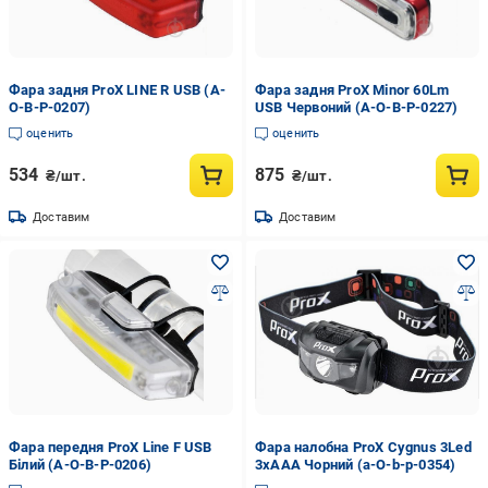
Фара задня ProX LINE R USB (A-
Фара задня ProX Minor 60Lm
O-B-P-0207)
USB Червоний (A-O-B-P-0227)
оценить
оценить
534
875
₴/шт.
₴/шт.
Доставим
Доставим
Фара передня ProX Line F USB
Фара налобна ProX Cygnus 3Led
Білий (A-O-B-P-0206)
3xAAA Чорний (a-O-b-p-0354)