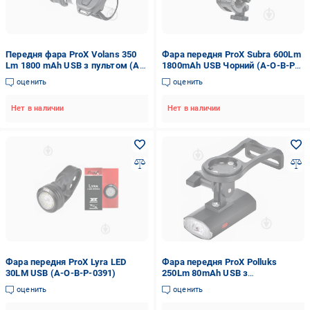
Передня фара ProX Volans 350
Фара передня ProX Subra 600Lm
Lm 1800 mAh USB з пультом (A-
1800mAh USB Чорний (A-O-B-P-
O-B-P-0398)
0407)
оценить
оценить
Нет в наличии
Нет в наличии
Фара передня ProX Lyra LED
Фара передня ProX Polluks
30LM USB (A-O-B-P-0391)
250Lm 80mAh USB з
кронштейном Чорний (A-O-B-P-
оценить
оценить
0414)