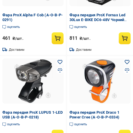
Фара ProX Alpha F Cob (A-O-B-P-
Фара передня ProX Fornax Led
0291)
30Lux E-BIKE DC6-48V Чорний
(A-O-B-P-0409)
оценить
оценить
461
811
₴/шт.
₴/шт.
Доставим
Доставим
Фара передня ProX LUPUS 1-LED
Фара передня ProX Draco 1
USB (A-O-B-P-0218)
Power Cree (A-O-B-P-0334)
оценить
оценить