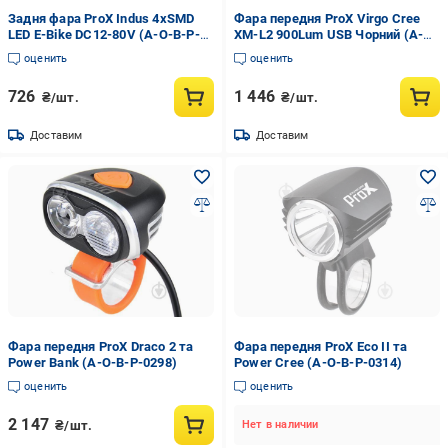
Задня фара ProX Indus 4xSMD
Фара передня ProX Virgo Cree
LED E-Bike DC12-80V (A-O-B-P-
XM-L2 900Lum USB Чорний (A-O-
0411)
B-P-0360)
оценить
оценить
726
1 446
₴/шт.
₴/шт.
Доставим
Доставим
Фара передня ProX Draco 2 та
Фара передня ProX Eco II та
Power Bank (A-O-B-P-0298)
Power Cree (A-O-B-P-0314)
оценить
оценить
2 147
₴/шт.
Нет в наличии