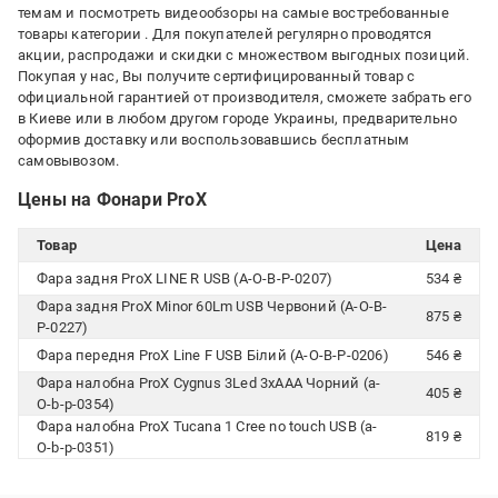
темам и посмотреть видеообзоры на самые востребованные
товары категории
. Для покупателей регулярно проводятся
акции, распродажи и скидки с множеством выгодных позиций.
Покупая у нас, Вы получите сертифицированный товар с
официальной гарантией от производителя, сможете забрать его
в Киеве или в любом другом городе Украины, предварительно
оформив доставку или воспользовавшись бесплатным
самовывозом.
Цены на Фонари ProX
Товар
Цена
Фара задня ProX LINE R USB (A-O-B-P-0207)
534 ₴
Фара задня ProX Minor 60Lm USB Червоний (A-O-B-
875 ₴
P-0227)
Фара передня ProX Line F USB Білий (A-O-B-P-0206)
546 ₴
Фара налобна ProX Cygnus 3Led 3xAAA Чорний (a-
405 ₴
O-b-p-0354)
Фара налобна ProX Tucana 1 Cree no touch USB (a-
819 ₴
O-b-p-0351)