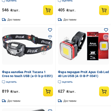
оценить
оценить
546
405
₴/шт.
₴/шт.
Доставим
Доставим
Фара налобна ProX Tucana 1
Фара передня ProX Apus Cob Led
Cree no touch USB (a-O-b-p-0351)
40 Lm USB (A-O-B-P-0341)
оценить
оценить
819
627
₴/шт.
₴/шт.
Доставим
Доставим