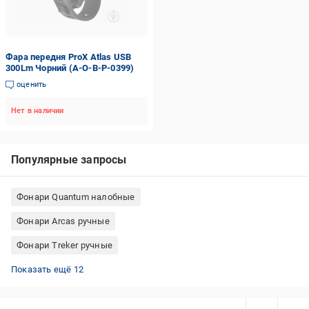
Фара передня ProX Atlas USB
300Lm Чорний (A-O-B-P-0399)
оценить
Нет в наличии
Популярные запросы
Фонари Quantum налобные
Фонари Arcas ручные
Фонари Treker ручные
Мощные налобные фонари
Фонари Police ручные
Фонари Bailong налобные
Фонари Olight ручные
Налобные фонари с датчиком движения
Фонари Expert велосипедные
Фонари DPM ручные
Фонари OnRide велосипедные
Фонари UP! (Underprice) велосипедные
Фонари AMiO ручные
Фонари Quantum ручные
Фонари YAJIA ручные
Показать ещё 12