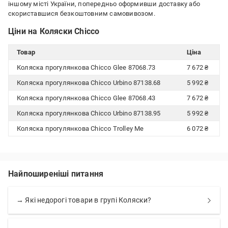
іншому місті України, попередньо оформивши доставку або
скориставшися безкоштовним самовивозом.
Ціни на Коляски Chicco
Товар
Ціна
Коляска прогулянкова Chicco Glee 87068.73
7 672 ₴
Коляска прогулянкова Chicco Urbino 87138.68
5 992 ₴
Коляска прогулянкова Chicco Glee 87068.43
7 672 ₴
Коляска прогулянкова Chicco Urbino 87138.95
5 992 ₴
Коляска прогулянкова Chicco Trolley Me
6 072 ₴
Найпоширеніші питання
→ Які недорогі товари в групі Коляски?