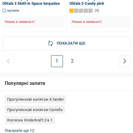
Ohlala 3 Sloth in Space turquoise
Ohlala 3 Candy pink
оцінити
1
Немає в наявності
Немає в наявності
ПОКАЗАТИ ЩЕ
1
2
Популярні запити
Прогулянкові коляски X-lander
Прогулянкові коляски Carrello
Коляски Kinderkraft 2 в 1
Коляски прогулянкові з перекидною ручкою
Прогулянкові коляски Lionelo
Коляски Chicco 2 в 1
Прогулянкові коляски ABC Design
Прогулянкові коляски Easywalker
Дитячі коляски 2 в 1 польські
Польські прогулянкові коляски
Коляски Kinderkraft 3 в 1
Прогулянкові коляски для дівчаток
Прогулянкові коляски Chicco
Прогулянкові коляски Hauck
Прогулянкові коляски Kinderkraft
Показати ще 12