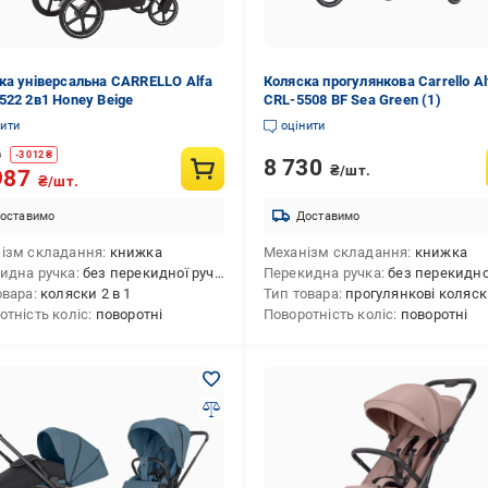
ка універсальна CARRELLO Alfa
Коляска прогулянкова Carrello Al
522 2в1 Honey Beige
CRL-5508 BF Sea Green (1)
нити
оцінити
9
-
3 012
₴
8 730
₴/шт.
987
₴/шт.
оставимо
Доставимо
ізм складання
книжка
Механізм складання
книжка
идна ручка
без перекидної ручки
Перекидна ручка
без перекидної 
овара
коляски 2 в 1
Тип товара
прогулянкові коляс
отність коліс
поворотні
Поворотність коліс
поворотні