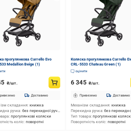
ка прогулянкова Carrello Evo
Коляска прогулянкова Carrello E
33 Medallion Beige (1)
CRL-5533 Chateau Green (1)
нити
оцінити
45
6 345
₴/шт.
₴/шт.
ривеземо
Доставимо
Привеземо
Доставимо
ізм складання
книжка
Механізм складання
книжка
идна ручка
без перекидної ручки
Перекидна ручка
без перекидної 
овара
прогулянкові коляски
Тип товара
прогулянкові коляс
отність коліс
поворотні
Поворотність коліс
поворотні