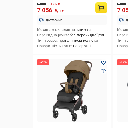
8 999
8 999
-
1 943
₴
7 056
7 0
₴/шт.
Доставимо
Д
Механізм складання
книжка
Механ
Перекидна ручка
без перекидної ручки
Перек
Тип товара
прогулянкові коляски
Тип т
Поворотність коліс
поворотні
Повор