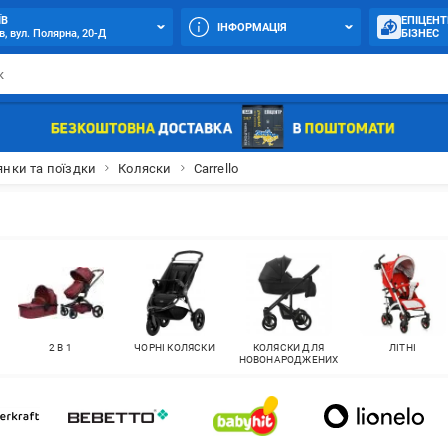
ЇВ
ЕПІЦЕНТ
ІНФОРМАЦІЯ
в, вул. Полярна, 20-Д
БІЗНЕС
янки та поїздки
Коляски
Carrello
2 В 1
ЧОРНІ КОЛЯСКИ
КОЛЯСКИ ДЛЯ
ЛІТНІ
НОВОНАРОДЖЕНИХ