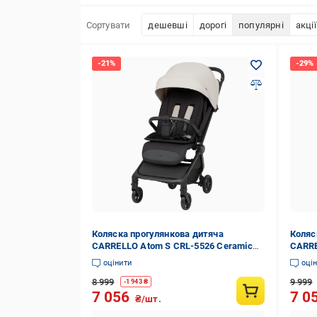
Сортувати
дешевші
дорогі
популярні
акції
Коляска прогулянкова дитяча
Коляс
CARRELLO Atom S CRL-5526 Ceramic
CARRE
Beige
Racin
оцінити
оці
8 999
9 999
-
1 943
₴
7 056
7 0
₴/шт.