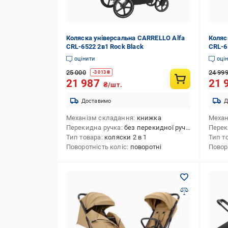
Коляска універсальна CARRELLO Alfa
Коляс
CRL-6522 2в1 Rock Black
CRL-6
оцінити
оці
25 000
24 99
-
3 013
₴
21 987
21 
₴/шт.
Доставимо
Д
Механізм складання
книжка
Механ
Перекидна ручка
без перекидної ручки
Перек
Тип товара
коляски 2 в 1
Тип т
Поворотність коліс
поворотні
Повор