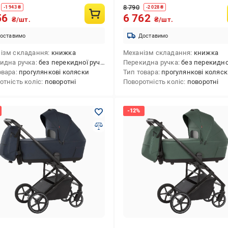
8 790
-
1 943
₴
-
2 028
₴
56
6 762
₴/шт.
₴/шт.
оставимо
Доставимо
ізм складання
книжка
Механізм складання
книжка
идна ручка
без перекидної ручки
Перекидна ручка
без перекидної 
овара
прогулянкові коляски
Тип товара
прогулянкові коляс
отність коліс
поворотні
Поворотність коліс
поворотні