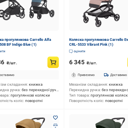
ка прогулянкова Carrello Alfa
Коляска прогулянкова Carrello E
08 BF Indigo Blue (1)
CRL-5533 Vibrant Pink (1)
нити
оцінити
36
6 345
₴/шт.
₴/шт.
оставимо
Привеземо
Доставимо
ізм складання
книжка
Механізм складання
книжка
идна ручка
без перекидної ручки
Перекидна ручка
без перекидної 
овара
прогулянкові коляски
Тип товара
прогулянкові коляс
отність коліс
поворотні
Поворотність коліс
поворотні