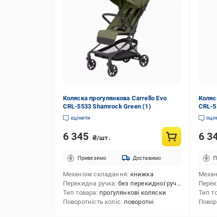
Коляска прогулянкова Carrello Evo
Коляс
CRL-5533 Shamrock Green (1)
CRL-55
оцінити
оці
6 345
6 3
₴/шт.
Привеземо
Доставимо
П
Механізм складання
книжка
Механ
Перекидна ручка
без перекидної ручки
Перек
Тип товара
прогулянкові коляски
Тип т
Поворотність коліс
поворотні
Повор