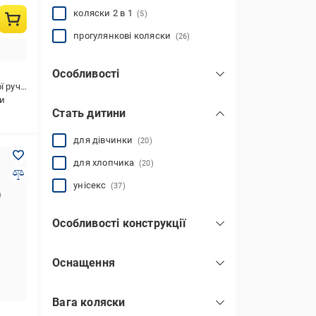
коляски 2 в 1
(5)
прогулянкові коляски
(26)
Особливості
ручки
для зими/літа
(13)
ки
Стать дитини
для літа
(17)
для новонароджених
(5)
для дівчинки
(20)
для подорожей
(17)
для хлопчика
(20)
для прогулянок
(37)
унісекс
(37)
універсальна
(8)
показати всі
Особливості конструкції
з гальмами
(22)
Оснащення
з блокуванням коліс
(18)
з дощовиком
(10)
з пружинними амортизаторами
(18)
Вага коляски
з кошиком для покупок
(36)