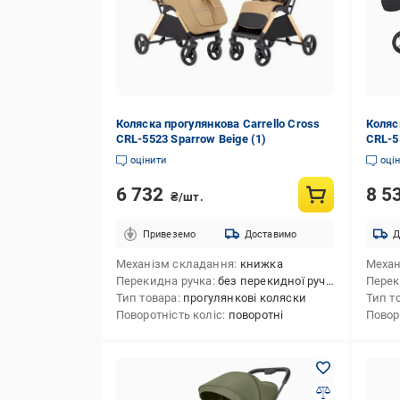
Коляска прогулянкова Carrello Cross
Коляс
CRL-5523 Sparrow Beige (1)
CRL-55
оцінити
оці
6 732
8 5
₴/шт.
Привеземо
Доставимо
Д
Механізм складання
книжка
Механ
Перекидна ручка
без перекидної ручки
Перек
Тип товара
прогулянкові коляски
Тип т
Поворотність коліс
поворотні
Повор