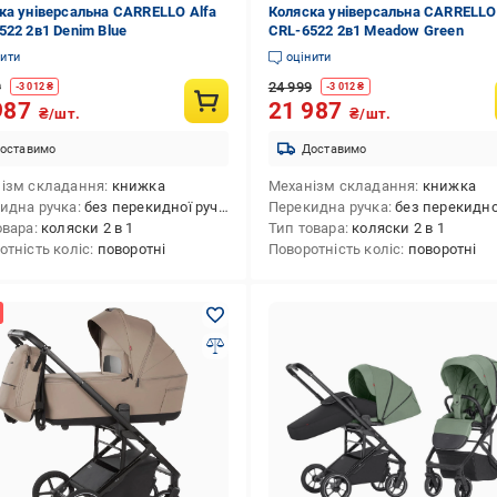
ка універсальна CARRELLO Alfa
Коляска універсальна CARRELLO
522 2в1 Denim Blue
CRL-6522 2в1 Meadow Green
нити
оцінити
9
24 999
-
3 012
₴
-
3 012
₴
987
21 987
₴/шт.
₴/шт.
оставимо
Доставимо
ізм складання
книжка
Механізм складання
книжка
идна ручка
без перекидної ручки
Перекидна ручка
без перекидної 
овара
коляски 2 в 1
Тип товара
коляски 2 в 1
отність коліс
поворотні
Поворотність коліс
поворотні