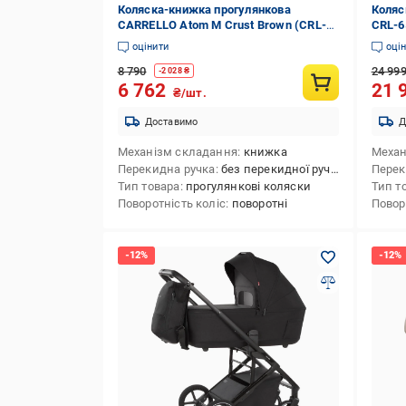
Коляска-книжка прогулянкова
Коляс
CARRELLO Atom M Сrust Brown (CRL-
CRL-6
5527)
оцінити
оці
8 790
24 99
-
2 028
₴
6 762
21 
₴/шт.
Доставимо
Д
Механізм складання
книжка
Механ
Перекидна ручка
без перекидної ручки
Перек
Тип товара
прогулянкові коляски
Тип т
Поворотність коліс
поворотні
Повор