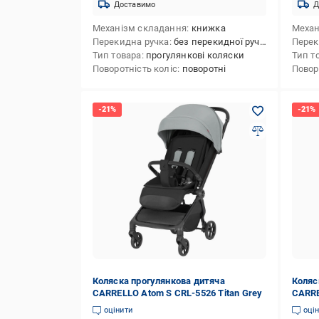
Доставимо
Д
Механізм складання
книжка
Механ
Перекидна ручка
без перекидної ручки
Перек
Тип товара
прогулянкові коляски
Тип т
Поворотність коліс
поворотні
Повор
Коляска прогулянкова дитяча
Коляс
CARRELLO Atom S CRL-5526 Titan Grey
CARRE
Pink
оцінити
оці