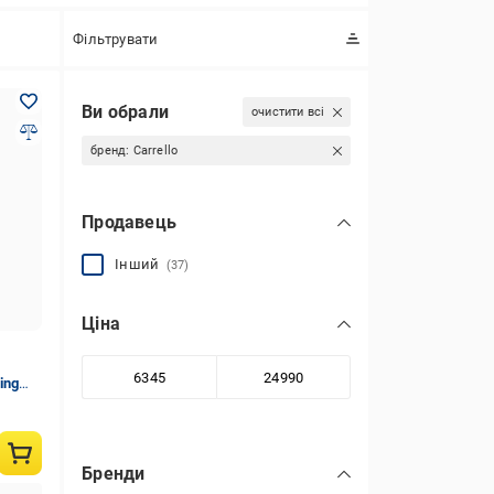
Фільтрувати
Ви обрали
очистити всі
бренд:
Carrello
Продавець
Інший
(37)
Ціна
ing
Бренди