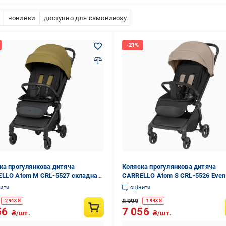
новинки
доступно для самовивозу
ка прогулянкова дитяча
Коляска прогулянкова дитяча
LLO Atom M CRL-5527 складна
CARRELLO Atom S CRL-5526 Even
g Green
Beige
нити
оцінити
8 999
-
2 943
₴
-
1 943
₴
56
7 056
₴/шт.
₴/шт.