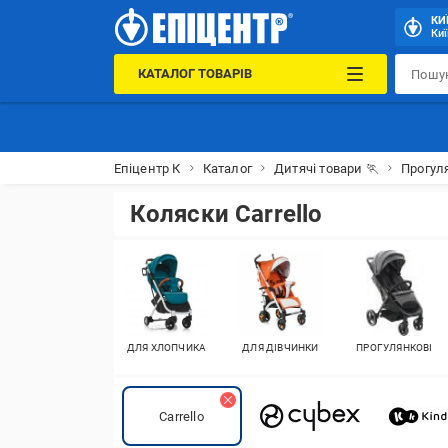
КИ
Киї
КАТАЛОГ ТОВАРІВ
Епіцентр К
Каталог
Дитячі товари 🏃
Прогул
Коляски Carrello
ДЛЯ ХЛОПЧИКА
ДЛЯ ДІВЧИНКИ
ПРОГУЛЯНКОВІ
Carrello