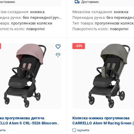
оставимо
Доставимо
ізм складання
книжка
Механізм складання
книжка
идна ручка
без перекидної ручки
Перекидна ручка
без перекидної 
овара
прогулянкові коляски
Тип товара
прогулянкові коляс
отність коліс
поворотні
Поворотність коліс
поворотні
ка прогулянкова дитяча
Коляска-книжка прогулянкова
LLO Atom S CRL-5526 Blossom
CARRELLO Atom M Racing Green 
5527)
нити
оцінити