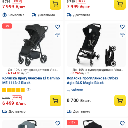
8 799
8 799
-
800
₴
-
800
₴
7 999
7 999
₴/шт.
₴/шт.
Cамовивіз
Доставимо
Доставимо
До -10% з суперкредиткою Visa Вигода
До -10% з суперкредиткою Visa Вигода
6 174.05
₴/шт.
8 265
₴/шт.
Коляска прогулянкова El Camino
Коляска прогулянкова Cybex
ME 1113-2 Black
Agis BLK Magic Black
1
оцінити
6 999
-
500
₴
8 700
₴/шт.
6 499
₴/шт.
Доставимо
Доставимо