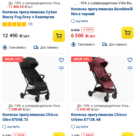
До -10% з суперкредиткою Visa Вигода
-10% з суперкредиткою VISA Вигода
11 865.50
₴/шт.
Коляска прогулянкова Bambinelli
Коляска прогулянкова Cybex
Nova чорний
Beezy Fog Grey з бампером
оцінити
1
8 900
-
2 400
₴
12 490
6 500
₴/шт.
₴/шт.
Cамовивіз
Доставимо
Cамовивіз
Доставимо
До -10% з суперкредиткою Visa Вигода
До -10% з суперкредиткою Visa Вигода
7 288.40
₴/шт.
5 692.40
₴/шт.
Коляска прогулянкова Chicco
Коляска прогулянкова Chicco
Glee 87068.73
Urbino 87138.68
оцінити
оцінити
9 590
7 490
-
1 918
₴
-
1 498
₴