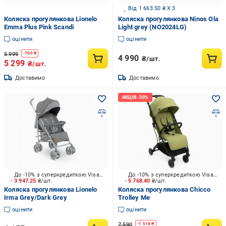
Від 1 663.50 ₴ X 3
Коляска прогулянкова Lionelo
Коляска прогулянкова Ninos Ola
Emma Plus Pink Scandi
Light grey (NO2024LG)
оцінити
оцінити
5 999
-
700
₴
4 990
₴/шт.
5 299
₴/шт.
Доставимо
Доставимо
До -10% з суперкредиткою Visa Вигода
До -10% з суперкредиткою Visa Вигода
3 947.25
₴/шт.
5 768.40
₴/шт.
Коляска прогулянкова Lionelo
Коляска прогулянкова Chicco
Irma Grey/Dark Grey
Trolley Me
оцінити
оцінити
7 590
-
1 518
₴