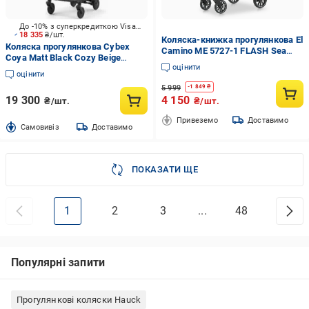
До -10% з суперкредиткою Visa Вигода
18 335
₴/шт.
Коляска-книжка прогулянкова El
Коляска прогулянкова Cybex
Camino ME 5727-1 FLASH Sea
Coya Matt Black Cozy Beige
Spray
оцінити
(522005197)
оцінити
5 999
-
1 849
₴
19 300
4 150
₴/шт.
₴/шт.
Привеземо
Доставимо
Cамовивіз
Доставимо
ПОКАЗАТИ ЩЕ
1
2
3
...
48
Популярні запити
Прогулянкові коляски Hauck