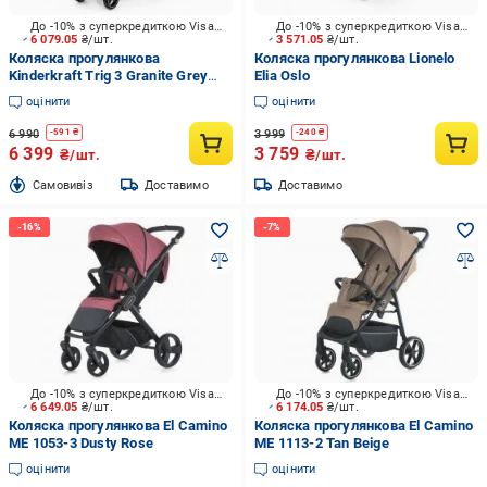
До -10% з суперкредиткою Visa Вигода
До -10% з суперкредиткою Visa Вигода
6 079.05
₴/шт.
3 571.05
₴/шт.
Коляска прогулянкова
Коляска прогулянкова Lionelo
Kinderkraft Trig 3 Granite Grey
Elia Oslo
(KSTRIG03GRY0000)
оцінити
оцінити
6 990
3 999
-
591
₴
-
240
₴
6 399
3 759
₴/шт.
₴/шт.
Cамовивіз
Доставимо
Доставимо
До -10% з суперкредиткою Visa Вигода
До -10% з суперкредиткою Visa Вигода
6 649.05
₴/шт.
6 174.05
₴/шт.
Коляска прогулянкова El Camino
Коляска прогулянкова El Camino
ME 1053-3 Dusty Rose
ME 1113-2 Tan Beige
оцінити
оцінити