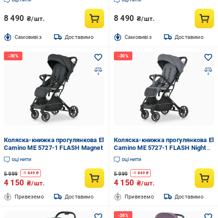
8 490
8 490
₴/шт.
₴/шт.
Cамовивіз
Доставимо
Cамовивіз
Доставимо
Коляска-книжка прогулянкова El
Коляска-книжка прогулянкова El
Camino ME 5727-1 FLASH Magnet
Camino ME 5727-1 FLASH Night
Owl
оцінити
оцінити
5 999
5 999
-
1 849
₴
-
1 849
₴
4 150
4 150
₴/шт.
₴/шт.
Привеземо
Доставимо
Привеземо
Доставимо