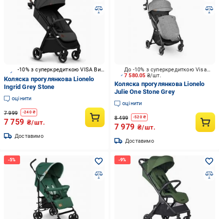
-10% з суперкредиткою VISA Вигода
До -10% з суперкредиткою Visa Вигода
7 580.05
₴/шт.
Коляска прогулянкова Lionelo
Коляска прогулянкова Lionelo
Ingrid Grey Stone
Julie One Stone Grey
оцінити
оцінити
7 999
-
240
₴
8 499
-
520
₴
7 759
₴/шт.
7 979
₴/шт.
Доставимо
Доставимо