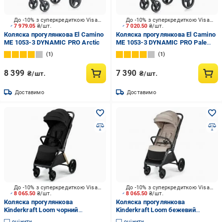
До -10% з суперкредиткою Visa Вигода
До -10% з суперкредиткою Visa Вигода
7 979.05
₴/шт.
7 020.50
₴/шт.
Коляска прогулянкова El Camino
Коляска прогулянкова El Camino
ME 1053-3 DYNAMIC PRO Arctic
ME 1053-3 DYNAMIC PRO Pale
Pink
1
1
8 399
7 390
₴/шт.
₴/шт.
Доставимо
Доставимо
До -10% з суперкредиткою Visa Вигода
До -10% з суперкредиткою Visa Вигода
8 065.50
₴/шт.
8 065.50
₴/шт.
Коляска прогулянкова
Коляска прогулянкова
Kinderkraft Loom чорний
Kinderkraft Loom бежевий
KSLOOM00BLK0000
KSLOOM00BEG0000
оцінити
оцінити