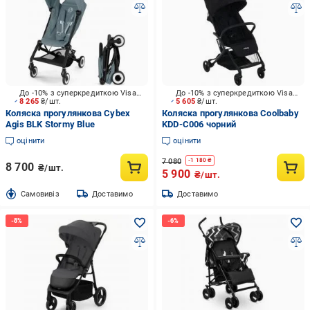
До -10% з суперкредиткою Visa Вигода
До -10% з суперкредиткою Visa Вигода
8 265
₴/шт.
5 605
₴/шт.
Коляска прогулянкова Cybex
Коляска прогулянкова Coolbaby
Agis BLK Stormy Blue
KDD-C006 чорний
оцінити
оцінити
7 080
-
1 180
₴
8 700
₴/шт.
5 900
₴/шт.
Cамовивіз
Доставимо
Доставимо