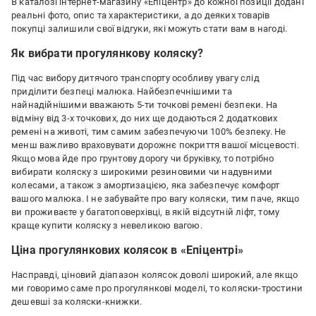
В каталозі інтернет-магазину «Епіцентр» до кожної позиції додані
реальні фото, опис та характеристики, а до деяких товарів
покупці залишили свої відгуки, які можуть стати вам в нагоді.
Як вибрати прогулянкову коляску?
Під час вибору дитячого транспорту особливу увагу слід
приділити безпеці малюка. Найбезпечнішими та
найнадійнішими вважають 5-ти точкові ремені безпеки. На
відміну від 3-х точкових, до них ще додаються 2 додаткових
ремені на животі, тим самим забезпечуючи 100% безпеку. Не
менш важливо враховувати дорожнє покриття вашої місцевості.
Якщо мова йде про грунтову дорогу чи бруківку, то потрібно
вибирати коляску з широкими резиновими чи надувними
колесами, а також з амортизацією, яка забезпечує комфорт
вашого малюка. І не забувайте про вагу коляски, тим паче, якщо
ви проживаєте у багатоповерхівці, в якій відсутній ліфт, тому
краще купити коляску з невеликою вагою.
Ціна прогулянкових колясок в «Епіцентрі»
Насправді, ціновий діапазон колясок доволі широкий, але якщо
ми говоримо саме про прогулянкові моделі, то коляски-тростини
дешевші за коляски-книжки.