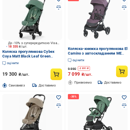
До -10% з суперкредиткою Visa Вигода
18 335
₴/шт.
Коляска-книжка прогулянкова El
Коляска прогулянкова Cybex
Camino з автоскладанням ME
Coya Matt Black Leaf Green
1127-B BEYA Vintage Plum
оцінити
(522004355)
оцінити
9 990
-
2 891
₴
19 300
7 099
₴/шт.
₴/шт.
Привеземо
Доставимо
Cамовивіз
Доставимо