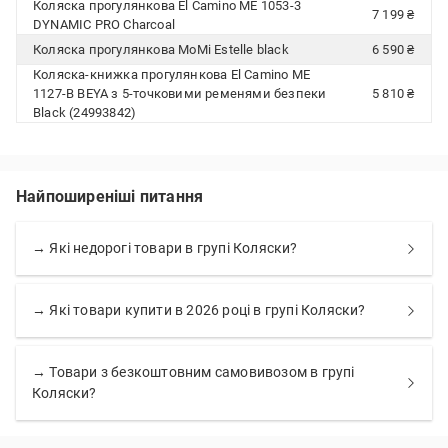
Коляска прогулянкова El Camino ME 1053-3
7 199 ₴
DYNAMIC PRO Charcoal
Коляска прогулянкова MoMi Estelle black
6 590 ₴
Коляска-книжка прогулянкова El Camino ME
1127-B BEYA з 5-точковими ременями безпеки
5 810 ₴
Black (24993842)
Найпоширеніші питання
→ Які недорогі товари в групі Коляски?
→ Які товари купити в 2026 році в групі Коляски?
→ Товари з безкоштовним самовивозом в групі
Коляски?