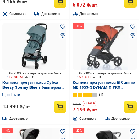
4 155
₴/шт.
6 072
₴/шт.
Cамовивіз
Доставимо
Доставимо
До -10% з суперкредиткою Visa Вигода
До -10% з суперкредиткою Visa Вигода
12 815.50
₴/шт.
6 839.05
₴/шт.
Коляска прогулянкова Cybex
Коляска прогулянкова El Camino
Beezy Stormy Blue з бампером
ME 1053-3 DYNAMIC PRO
526000875
Redwood
оцінити
1
8 399
-
1 200
₴
13 490
₴/шт.
7 199
₴/шт.
Доставимо
Cамовивіз
Доставимо