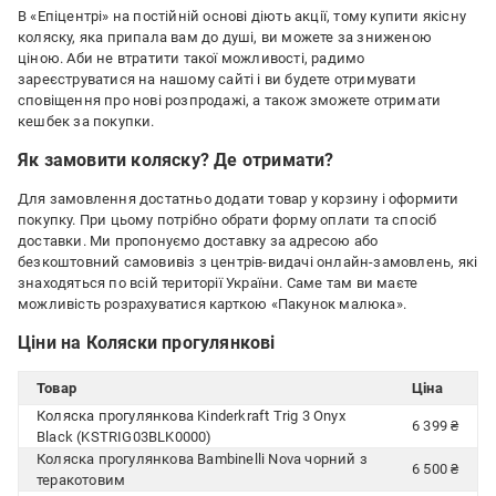
В «Епіцентрі» на постійній основі діють акції, тому купити якісну
коляску, яка припала вам до душі, ви можете за зниженою
ціною. Аби не втратити такої можливості, радимо
зареєструватися на нашому сайті і ви будете отримувати
сповіщення про нові розпродажі, а також зможете отримати
кешбек за покупки.
Як замовити коляску? Де отримати?
Для замовлення достатньо додати товар у корзину і оформити
покупку. При цьому потрібно обрати форму оплати та спосіб
доставки. Ми пропонуємо доставку за адресою або
безкоштовний самовивіз з центрів-видачі онлайн-замовлень, які
знаходяться по всій території України. Саме там ви маєте
можливість розрахуватися карткою «Пакунок малюка».
Ціни на Коляски прогулянкові
Товар
Ціна
Коляска прогулянкова Kinderkraft Trig 3 Onyx
6 399 ₴
Black (KSTRIG03BLK0000)
Коляска прогулянкова Bambinelli Nova чорний з
6 500 ₴
теракотовим