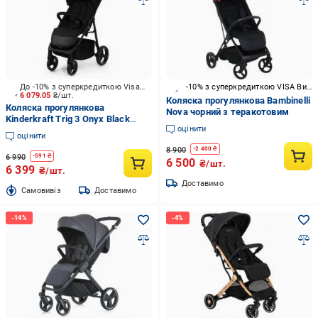
До -10% з суперкредиткою Visa Вигода
-10% з суперкредиткою VISA Вигода
6 079.05
₴/шт.
Коляска прогулянкова Bambinelli
Коляска прогулянкова
Nova чорний з теракотовим
Kinderkraft Trig 3 Onyx Black
оцінити
(KSTRIG03BLK0000)
оцінити
8 900
-
2 400
₴
6 990
-
591
₴
6 500
₴/шт.
6 399
₴/шт.
Доставимо
Cамовивіз
Доставимо