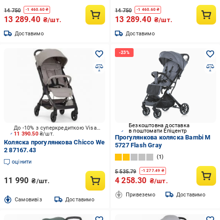
14 750
14 750
-
1 460.60
₴
-
1 460.60
₴
13 289.40
13 289.40
₴/шт.
₴/шт.
Доставимо
Доставимо
Безкоштовна доставка
До -10% з суперкредиткою Visa Вигода
в поштомати Епіцентр
11 390.50
₴/шт.
Прогулянкова коляска Bambi M
Коляска прогулянкова Chicco We
5727 Flash Gray
2 87167.43
1
оцінити
5 535.79
-
1 277.49
₴
11 990
4 258.30
₴/шт.
₴/шт.
Привеземо
Доставимо
Cамовивіз
Доставимо