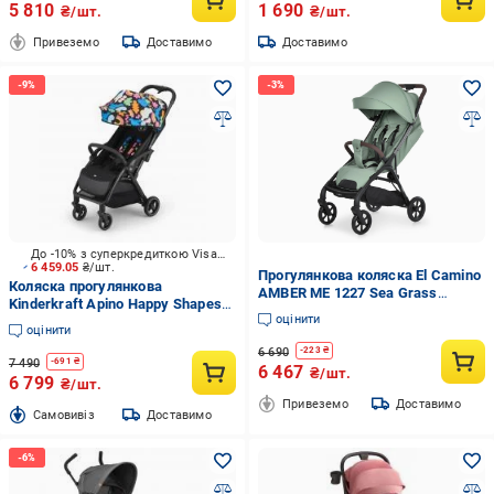
5 810
1 690
₴/шт.
₴/шт.
Привеземо
Доставимо
Доставимо
До -10% з суперкредиткою Visa Вигода
6 459.05
₴/шт.
Прогулянкова коляска El Camino
Коляска прогулянкова
AMBER ME 1227 Sea Grass
Kinderkraft Apino Happy Shapes
(35781135)
оцінити
(KSAPIN00HAP0000)
оцінити
6 690
-
223
₴
7 490
-
691
₴
6 467
₴/шт.
6 799
₴/шт.
Привеземо
Доставимо
Cамовивіз
Доставимо