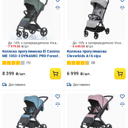
До -10% з суперкредиткою Visa Вигода
До -10% з суперкредиткою Visa Вигода
7 979.05
₴/шт.
6 649.05
₴/шт.
Коляска прогулянкова El Camino
Коляска прогулянкова
ME 1053-3 DYNAMIC PRO Forest
Cleverkids A16 сіра
Green
1
2
8 399
6 999
₴/шт.
₴/шт.
Доставимо
Доставимо