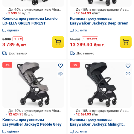
До -10% з суперкредиткою Visa Вигода
До -10% з суперкредиткою Visa Вигода
3 599.55
₴/шт.
12 624.93
₴/шт.
Коляска прогулянкова Lionelo
Коляска прогулянкова
LO-ELIA GREEN FOREST
Easywalker Jackey2 Deep Green
оцінити
оцінити
3 999
14 750
-
210
₴
-
1 460.60
₴
3 789
13 289.40
₴/шт.
₴/шт.
Доставимо
Доставимо
До -10% з суперкредиткою Visa Вигода
До -10% з суперкредиткою Visa Вигода
12 624.93
₴/шт.
12 624.93
₴/шт.
Коляска прогулянкова
Коляска прогулянкова
Easywalker Jackey2 Pebble Grey
Easywalker Jackey2 Midnight
Black
оцінити
оцінити