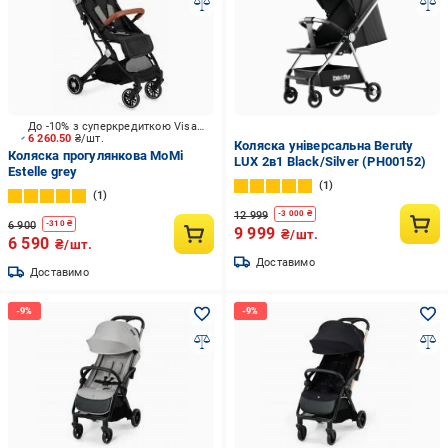
До -10% з суперкредиткою Visa Вигода
6 260.50
₴/шт.
Коляска універсальна Beruty
Коляска прогулянкова MoMi
LUX 2в1 Black/Silver (PH00152)
Estelle grey
1
1
12 999
-
3 000
₴
6 900
-
310
₴
9 999
₴/шт.
6 590
₴/шт.
Доставимо
Доставимо