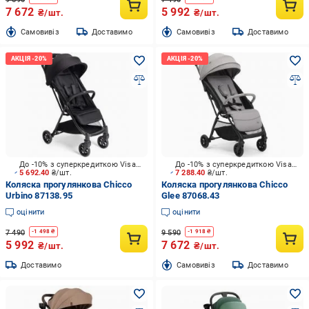
7 672
5 992
₴/шт.
₴/шт.
Cамовивіз
Доставимо
Cамовивіз
Доставимо
До -10% з суперкредиткою Visa Вигода
До -10% з суперкредиткою Visa Вигода
5 692.40
₴/шт.
7 288.40
₴/шт.
Коляска прогулянкова Chicco
Коляска прогулянкова Chicco
Urbino 87138.95
Glee 87068.43
оцінити
оцінити
7 490
9 590
-
1 498
₴
-
1 918
₴
5 992
7 672
₴/шт.
₴/шт.
Доставимо
Cамовивіз
Доставимо