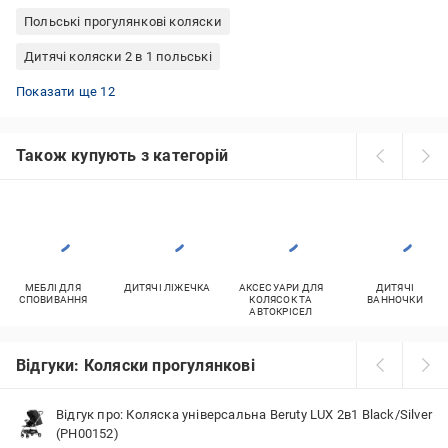
Польські прогулянкові коляски
Дитячі коляски 2 в 1 польські
Прогулянкові коляски Kinderkraft
Прогулянкові коляски Cybex
Прогулянкові коляски Lionelo
Коляски прогулянкові з перекидною ручкою
Прогулянкові коляски Easywalker
Прогулянкові коляски Chicco
Прогулянкові коляски для дівчаток
Прогулянкові коляски X-lander
Прогулянкові коляски Carrello
Прогулянкові коляски ABC Design
Коляски Kinderkraft 2 в 1
Коляски Kinderkraft 3 в 1
Показати ще 12
Також купують з категорій
МЕБЛІ ДЛЯ
ДИТЯЧІ ЛІЖЕЧКА
АКСЕСУАРИ ДЛЯ
ДИТЯЧІ
СПОВИВАННЯ
КОЛЯСОК ТА
ВАННОЧКИ
АВТОКРІСЕЛ
Відгуки: Коляски прогулянкові
Відгук про: Коляска універсальна Beruty LUX 2в1 Black/Silver
(PH00152)