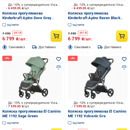
До -10% з суперкредиткою Visa Вигода
До -10% з суперкредиткою Visa Вигода
6 459.05
₴/шт.
6 459.05
₴/шт.
Коляска прогулянкова
Коляска прогулянкова
Kinderkraft Apino Dove Grey
Kinderkraft Apino Raven Black
KSAPIN00GRY0000
KSAPIN00BLK0000
оцінити
оцінити
7 490
7 490
-
691
₴
-
691
₴
6 799
6 799
₴/шт.
₴/шт.
Cамовивіз
Доставимо
Cамовивіз
Доставимо
До -10% з суперкредиткою Visa Вигода
До -10% з суперкредиткою Visa Вигода
7 599.05
₴/шт.
7 599.05
₴/шт.
Коляска прогулянкова El Camino
Коляска прогулянкова El Camino
ME 1192 Sage Green
ME 1192 Volcanic Gra
оцінити
оцінити