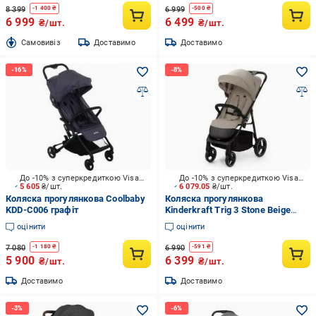
8 399
6 999
-
1 400
₴
-
500
₴
6 999
6 499
₴/шт.
₴/шт.
Cамовивіз
Доставимо
Доставимо
До -10% з суперкредиткою Visa Вигода
До -10% з суперкредиткою Visa Вигода
5 605
₴/шт.
6 079.05
₴/шт.
Коляска прогулянкова Coolbaby
Коляска прогулянкова
KDD-C006 графіт
Kinderkraft Trig 3 Stone Beige
(KSTRIG03BEG0000)
оцінити
оцінити
7 080
6 990
-
1 180
₴
-
591
₴
5 900
6 399
₴/шт.
₴/шт.
Доставимо
Доставимо