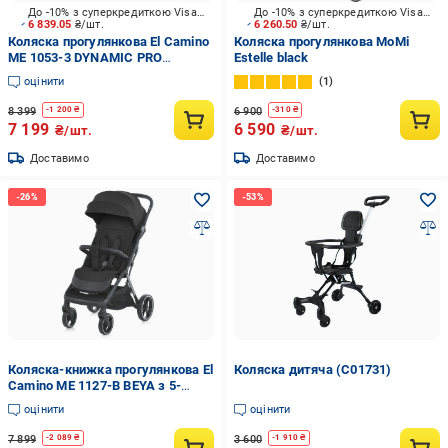
До -10% з суперкредиткою Visa Вигода
До -10% з суперкредиткою Visa Вигода
6 839.05
₴/шт.
6 260.50
₴/шт.
Коляска прогулянкова El Camino
Коляска прогулянкова MoMi
ME 1053-3 DYNAMIC PRO
Estelle black
Charcoal
оцінити
1
8 399
6 900
-
1 200
₴
-
310
₴
7 199
6 590
₴/шт.
₴/шт.
Доставимо
Доставимо
Коляска-книжка прогулянкова El
Коляска дитяча (C01731)
Camino ME 1127-B BEYA з 5-
точковими ременями безпеки
оцінити
оцінити
Black (24993842)
7 899
3 600
-
2 089
₴
-
1 910
₴