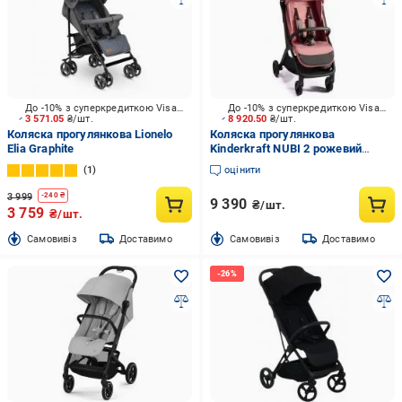
До -10% з суперкредиткою Visa Вигода
До -10% з суперкредиткою Visa Вигода
3 571.05
₴/шт.
8 920.50
₴/шт.
Коляска прогулянкова Lionelo
Коляска прогулянкова
Elia Graphite
Kinderkraft NUBI 2 рожевий
KSNUBI02PNK0000
1
оцінити
3 999
-
240
₴
9 390
₴/шт.
3 759
₴/шт.
Cамовивіз
Доставимо
Cамовивіз
Доставимо