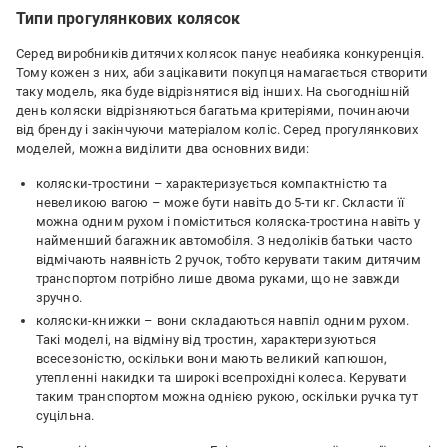
Типи прогулянкових колясок
Серед виробників дитячих колясок панує неабияка конкуренція.
Тому кожен з них, аби зацікавити покупця намагається створити
таку модель, яка буде відрізнятися від інших. На сьогоднішній
день коляски відрізняються багатьма критеріями, починаючи
від бренду і закінчуючи матеріалом коліс. Серед прогулянкових
моделей, можна виділити два основних види:
коляски-тростини – характеризується компактністю та
невеликою вагою – може бути навіть до 5-ти кг. Скласти її
можна одним рухом і поміститься коляска-тростина навіть у
найменший багажник автомобіля. З недоліків батьки часто
відмічають наявність 2 ручок, тобто керувати таким дитячим
транспортом потрібно лише двома руками, що не завжди
зручно.
коляски-книжки – вони складаються навпіл одним рухом.
Такі моделі, на відміну від тростин, характеризуються
всесезоністю, оскільки вони мають великий капюшон,
утепленні накидки та широкі всепрохідні колеса. Керувати
таким транспортом можна однією рукою, оскільки ручка тут
суцільна.