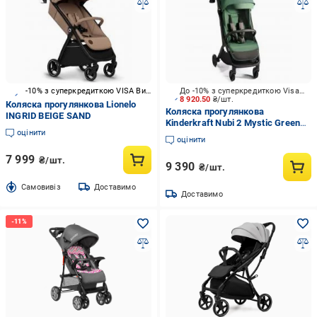
-10% з суперкредиткою VISA Вигода
До -10% з суперкредиткою Visa Вигода
8 920.50
₴/шт.
Коляска прогулянкова Lionelo
Коляска прогулянкова
INGRID BEIGE SAND
Kinderkraft Nubi 2 Mystic Green
оцінити
(KSNUBI02GRE0000)
оцінити
7 999
₴/шт.
9 390
₴/шт.
Cамовивіз
Доставимо
Доставимо