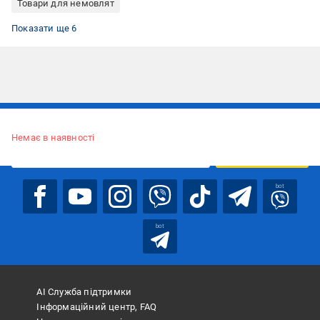
Товари для немовлят
Коляски прогулянкові
Коляски унісекс
Коляски для хлопчика
Коляски з поліуретановими колесами
Коляски без перекидної ручки
Сині коляски
Показати ще 6
Підписуйтесь, щоб дізнаватись першим про акції та пропозиції
Немає в наявності
ПІДПИСАТИСЯ
bot
bot
АІ Служба підтримки
Інформаційний центр, FAQ