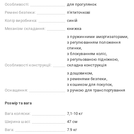
Особливості:
для прогулянок
Ремені безпеки:
п'ятиточкові
Колір виробника:
синій
Механізм складання:
книжка
з пружинними амортизаторами
з регулюванням положення
спинки
з блокуванням коліс
з регульованою підніжкою
Особливості конструкції:
складна конструкція
з дощовиком
з ременями безпеки
з кошиком для покупок
Оснащення:
з ручкою для транспортування
Розмір та вага
Вага коляски:
7,1-10 кг
Ширина шасі:
47 см
Вага:
7.9 кг