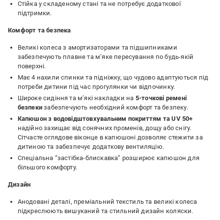
Стійка у складеному стані та не потребує додаткової
підтримки.
Комфорт та безпека
Великі колеса з амортизаторами та підшипниками
забезпечують плавне та м’яке пересування по будь-якій
поверхні.
Має 4 нахили спинки та підніжку, що чудово адаптуються під
потреби дитини під час прогулянки чи відпочинку.
Широке сидіння та м’які накладки на
5-точкові ремені
безпеки
забезпечують необхідний комфорт та безпеку.
Капюшон з водовідштовхувальним покриттям та UV 50+
надійно захищає від сонячних променів, дощу або снігу.
Сітчасте оглядове віконце в капюшоні дозволяє стежити за
дитиною та забезпечує додаткову вентиляцію.
Спеціальна “застібка-блискавка” розширює капюшон для
більшого комфорту.
Дизайн
Анодовані деталі, преміальний текстиль та великі колеса
підкреслюють вишуканий та стильний дизайн коляски.