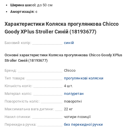
Ширина шассі:
до 50 см
Амортизація:
є
Характеристики Коляска прогулянкова Chicco
Goody XPlus Stroller Синій (18193677)
Базовий колір:
синій
Основні характеристики Коляска прогулянкова Chicco Goody XPlus
Stroller Синій (18193677)
Бренд:
Chicco
Тип товара:
прогулянкові коляски
Кількість коліс:
4 шт.
Матеріал коліс:
поліуретан
Поворотність коліс:
поворотні
Максимальна вага дитини:
22 кг
Нахил спинки:
чотири позиції
Перекидна ручка:
без перекидної ручки