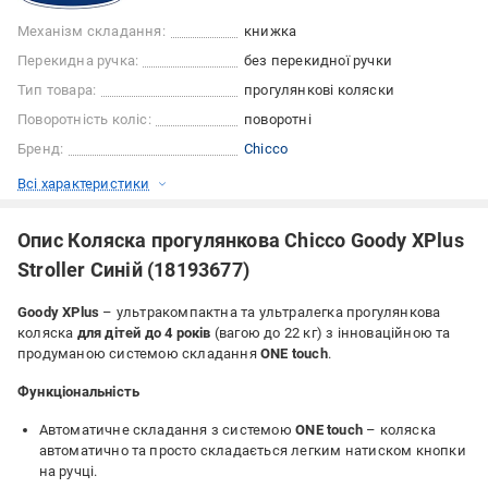
Механізм складання:
книжка
Перекидна ручка:
без перекидної ручки
Тип товара:
прогулянкові коляски
Поворотність коліс:
поворотні
Бренд:
Chicco
Всі характеристики
Опис Коляска прогулянкова Chicco Goody XPlus
Stroller Синій (18193677)
Goody XPlus
– ультракомпактна та ультралегка прогулянкова
коляска
для дітей до 4 років
(вагою до 22 кг) з інноваційною та
продуманою системою складання
ONE touch
.
Функціональність
Автоматичне складання з системою
ONE touch
– коляска
автоматично та просто складається легким натиском кнопки
на ручці.