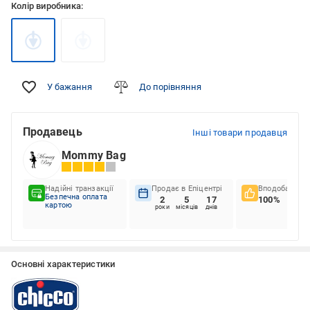
Колір виробника:
У бажання
До порівняння
Продавець
Інші товари продавця
Mommy Bag
Надійні транзакції
Продає в Епіцентрі
Вподобання к
Безпечна оплата
2
5
17
100%
картою
роки
місяців
днів
Основні характеристики