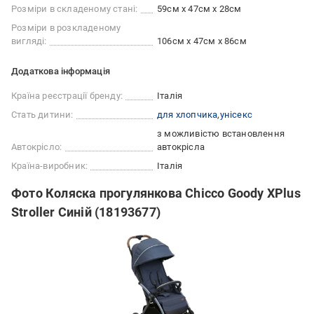
Розміри в складеному стані:
59см х 47см х 28см
Розміри в розкладеному
вигляді:
106см х 47см х 86см
Додаткова інформація
Країна реєстрації бренду:
Італія
Стать дитини:
для хлопчика
унісекс
з можливістю встановлення
Автокрісло:
автокрісла
Країна-виробник:
Італія
Фото Коляска прогулянкова Chicco Goody XPlus
Stroller Синій (18193677)