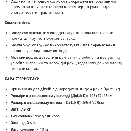
Сидіння та капюшон коляски прикрашені декоративним
швом, а витончена екошкіра на бампері та ручці надає
елегантності й практичності.
Компактність
Суперкомпактна
та у складеному стані поміщається на
полиці для ручної поклажі в літаку.
Бампер-ручку зручно використовувати для перенесення
коляски у складеному вигляді.
Місткий кошик
дозволить вам взяти з собою на прогулянку
улюблені іграшки та необхідні речі. Додатково до комплекту
входить кошик.
ХАРАКТЕРИСТИКИ
Призначено для дітей:
від народження і до 4 років (до 22 кг)
Розміри в розкладеному вигляді (ДхШхВ):
106х47х86см
Розмір в складеному вигляді (ДхШхВ):
59х47х28см
Вага:
7.9 кг
Тип коляски:
прогулянкова
Вага
: від 0 міс
Вага коляски:
7-10 кг