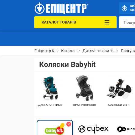
КИ
Киї
КАТАЛОГ ТОВАРІВ
Епіцентр К
Каталог
Дитячі товари 🏃
Прогул
Коляски Babyhit
ДЛЯ ХЛОПЧИКА
ПРОГУЛЯНКОВІ
КОЛЯСКИ 3 В 1