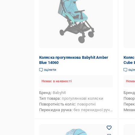
Коляска прогулянкова Babyhit Amber
Коляск
Blue 14060
Cube 
оцінити
оці
Немає в наявності
Немає
Бренд
Babyhit
Брен
Тип товара
прогулянкові коляски
Повор
Поворотність коліс
поворотні
Перек
Перекидна ручка
без перекидної ручки
Механ