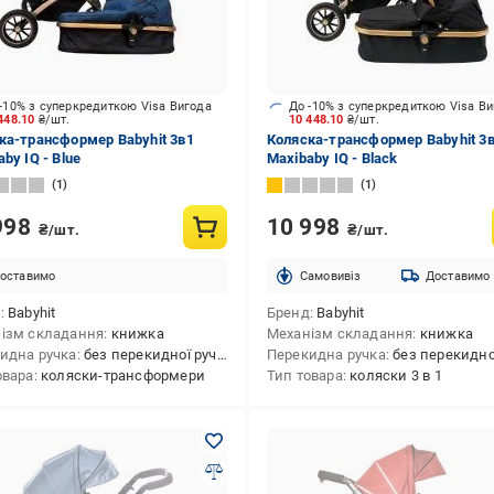
-10% з суперкредиткою Visa Вигода
До -10% з суперкредиткою Visa В
448.10
₴/шт.
10 448.10
₴/шт.
ка-трансформер Babyhit 3в1
Коляска-трансформер Babyhit 3
by IQ - Blue
Maxibaby IQ - Black
1
1
998
10 998
₴/шт.
₴/шт.
оставимо
Cамовивіз
Доставимо
д
Babyhit
Бренд
Babyhit
ізм складання
книжка
Механізм складання
книжка
идна ручка
без перекидної ручки
Перекидна ручка
без перекидної 
овара
коляски-трансформери
Тип товара
коляски 3 в 1