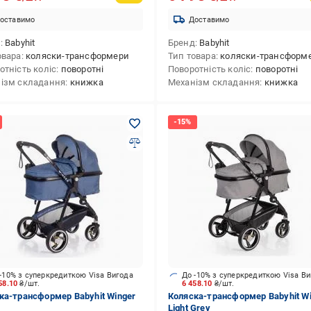
оставимо
Доставимо
д
Babyhit
Бренд
Babyhit
овара
коляски-трансформери
Тип товара
коляски-трансформ
отність коліс
поворотні
Поворотність коліс
поворотні
ізм складання
книжка
Механізм складання
книжка
-10% з суперкредиткою Visa Вигода
До -10% з суперкредиткою Visa В
58.10
₴/шт.
6 458.10
₴/шт.
ка-трансформер Babyhit Winger
Коляска-трансформер Babyhit W
Light Grey