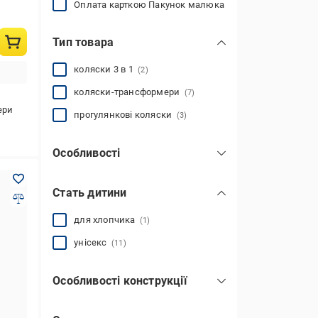
Оплата карткою Пакунок малюка
Тип товара
коляски 3 в 1
(2)
коляски-трансформери
(7)
ери
прогулянкові коляски
(3)
Особливості
для зими/літа
(3)
Стать дитини
для прогулянок
(2)
універсальна
(6)
для хлопчика
(1)
унісекс
(11)
Особливості конструкції
з гальмами
(9)