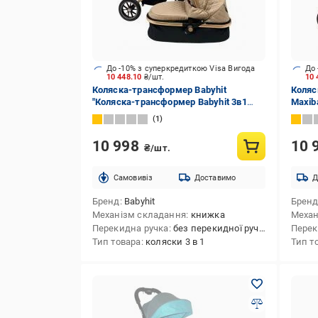
До -10% з суперкредиткою Visa Вигода
До 
10 448.10
₴/шт.
10 
Коляска-трансформер Babyhit
Коляс
"Коляска-трансформер Babyhit 3в1
Maxiba
Maxibaby IQ - Beige"
1
10 998
10 
₴/шт.
Cамовивіз
Доставимо
Д
Бренд
Babyhit
Брен
Механізм складання
книжка
Механ
Перекидна ручка
без перекидної ручки
Перек
Тип товара
коляски 3 в 1
Тип т