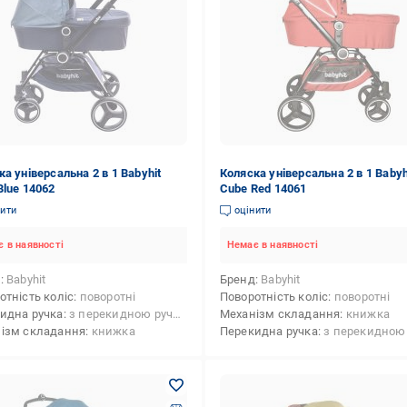
а універсальна 2 в 1 Babyhit
Коляска універсальна 2 в 1 Babyh
Blue 14062
Cube Red 14061
нити
оцінити
 в наявності
Немає в наявності
д
Babyhit
Бренд
Babyhit
отність коліс
поворотні
Поворотність коліс
поворотні
идна ручка
з перекидною ручкою
Механізм складання
книжка
ізм складання
книжка
Перекидна ручка
з перекидною ру