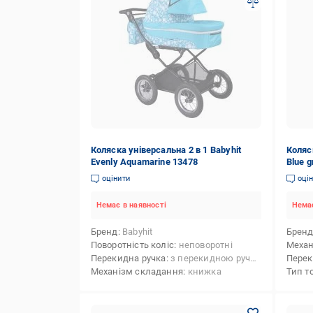
Коляска універсальна 2 в 1 Babyhit
Коляс
Evenly Aquamarine 13478
Blue g
оцінити
оці
Немає в наявності
Немає
Бренд
Babyhit
Брен
Поворотність коліс
неповоротні
Механ
Перекидна ручка
з перекидною ручкою
Перек
Механізм складання
книжка
Тип т