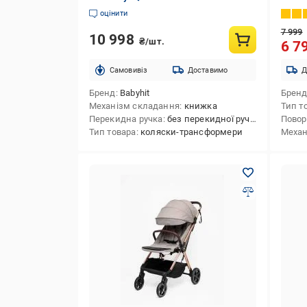
оцінити
7 999
10 998
₴/шт.
6 7
Cамовивіз
Доставимо
Д
Бренд
Babyhit
Брен
Механізм складання
книжка
Тип т
Перекидна ручка
без перекидної ручки
Повор
Тип товара
коляски-трансформери
Механ