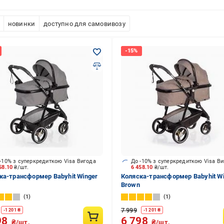
новинки
доступно для самовивозу
-10% з суперкредиткою Visa Вигода
До -10% з суперкредиткою Visa В
58.10
₴/шт.
6 458.10
₴/шт.
ка-трансформер Babyhit Winger
Коляска-трансформер Babyhit W
Brown
1
1
7 999
-
1 201
₴
-
1 201
₴
98
6 798
₴/шт.
₴/шт.