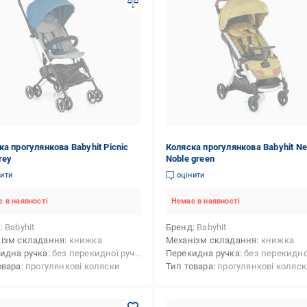
ка прогулянкова Babyhit Picnic
Коляска прогулянкова Babyhit N
rey
Noble green
нити
оцінити
 в наявності
Немає в наявності
д
Babyhit
Бренд
Babyhit
ізм складання
книжка
Механізм складання
книжка
идна ручка
без перекидної ручки
Перекидна ручка
без перекидної 
овара
прогулянкові коляски
Тип товара
прогулянкові коляс