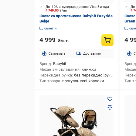
До -10% з суперкредиткою Visa Вигода
До 
4 749.05
₴/шт.
4 7
Коляска прогулянкова Babyhit Easyride
Коляс
Beige
Green
оцінити
оці
4 999
4 9
₴/шт.
Cамовивіз
Доставимо
C
Бренд
Babyhit
Брен
Механізм складання
книжка
Механ
Перекидна ручка
без перекидної ручки
Перек
Тип товара
прогулянкові коляски
Тип т