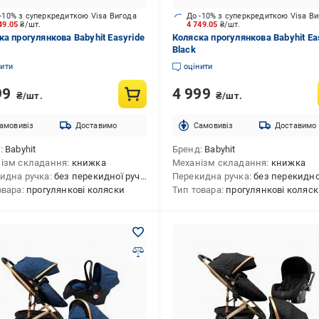
-10% з суперкредиткою Visa Вигода
До -10% з суперкредиткою Visa В
49.05
₴/шт.
4 749.05
₴/шт.
ка прогулянкова Babyhit Easyride
Коляска прогулянкова Babyhit Ea
Black
нити
оцінити
99
4 999
₴/шт.
₴/шт.
амовивіз
Доставимо
Cамовивіз
Доставимо
д
Babyhit
Бренд
Babyhit
ізм складання
книжка
Механізм складання
книжка
идна ручка
без перекидної ручки
Перекидна ручка
без перекидної 
овара
прогулянкові коляски
Тип товара
прогулянкові коляс