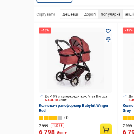
Сортувати
дешевші
дорогі
популярні
акції
До -10% з суперкредиткою Visa Вигода
До 
6 458.10
₴/шт.
6 4
Коляска-трансформер Babyhit Winger
Коляс
Red
Grey
1
7 999
7 999
-
1 201
₴
6 798
6 7
₴/шт.