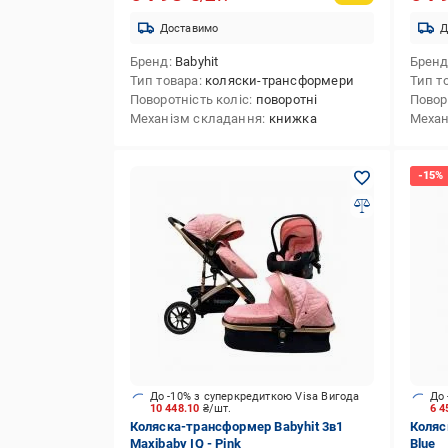
Доставимо
Д
Бренд
Babyhit
Брен
Тип товара
коляски-трансформери
Тип т
Поворотність коліс
поворотні
Повор
Механізм складання
книжка
Механ
До -10% з суперкредиткою Visa Вигода
До 
10 448.10
₴/шт.
6 4
Коляска-трансформер Babyhit 3в1
Коляс
Maxibaby IQ - Pink
Blue