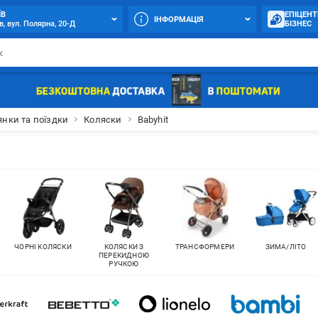
ЇВ
ЕПІЦЕНТ
ІНФОРМАЦІЯ
в, вул. Полярна, 20-Д
БІЗНЕС
янки та поїздки
Коляски
Babyhit
ЧОРНІ КОЛЯСКИ
КОЛЯСКИ З
ТРАНСФОРМЕРИ
ЗИМА/ЛІТО
ПЕРЕКИДНОЮ
РУЧКОЮ