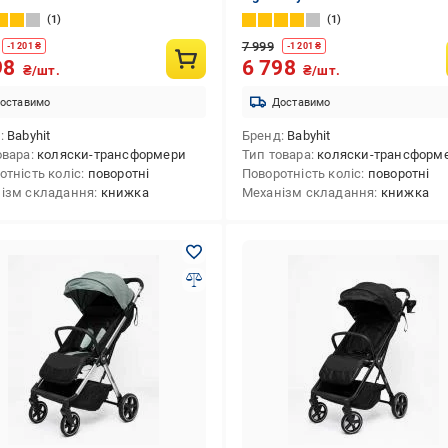
1
1
7 999
-
1 201
₴
-
1 201
₴
98
6 798
₴/шт.
₴/шт.
оставимо
Доставимо
д
Babyhit
Бренд
Babyhit
овара
коляски-трансформери
Тип товара
коляски-трансформ
отність коліс
поворотні
Поворотність коліс
поворотні
ізм складання
книжка
Механізм складання
книжка