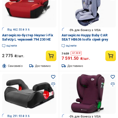
Від 462.55 ₴ X 6
-5% для бізнесу з VISA
Автокрісло-бустер Heyner i-Fix
Автокрісло Happy Baby CAR
SafeUp L червоний 794 230 HE
SEAТ HB636 Isofix сірий grey
оцінити
оцінити
7 659
-
67.50
₴
2 775
₴/шт.
7 591.50
₴/шт.
Cамовивіз
Доставимо
Доставимо
Від 291.93 ₴ X 6
-5% для бізнесу з VISA