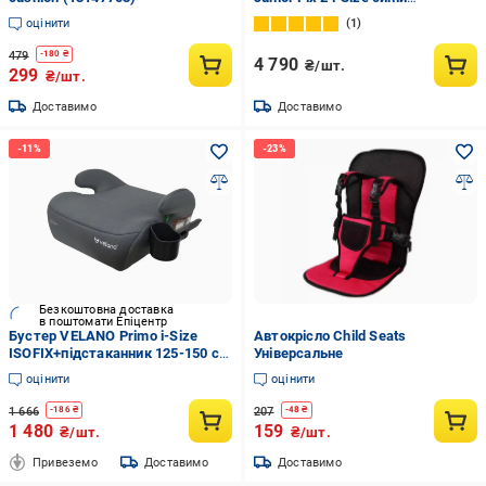
KCJUFI20BLU0000
оцінити
1
479
-
180
₴
4 790
₴/шт.
299
₴/шт.
Доставимо
Доставимо
Безкоштовна доставка
в поштомати Епіцентр
Бустер VELANO Primo i-Size
Автокрісло Child Seats
ISOFIX+підстаканник 125-150 см
Універсальне
Grey (34679934)
оцінити
оцінити
1 666
207
-
186
₴
-
48
₴
1 480
159
₴/шт.
₴/шт.
Привеземо
Доставимо
Доставимо