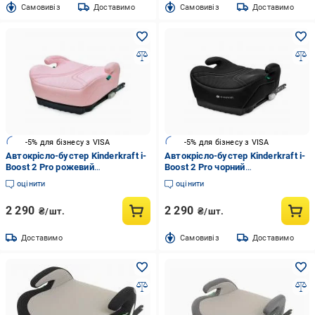
Cамовивіз
Доставимо
Cамовивіз
Доставимо
-5% для бізнесу з VISA
-5% для бізнесу з VISA
Автокрісло-бустер Kinderkraft i-
Автокрісло-бустер Kinderkraft i-
Boost 2 Pro рожевий
Boost 2 Pro чорний
KCIBOO02PNKPR00
KCIBOO02BLKPR00
оцінити
оцінити
2 290
2 290
₴/шт.
₴/шт.
Доставимо
Cамовивіз
Доставимо