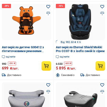
Від 982.60 ₴ X 6
Автокрісло дитяче G00412 з
Автокрісло Eternal Shield Mokki
п'ятиточковими ременями
Pro CC07-B з isofix синій із сірим
безпеки (33501298)
оцінити
оцінити
990
6 550
-
291
₴
-
655
₴
699
5 895
₴/шт.
₴/шт.
Доставимо
Cамовивіз
Доставимо