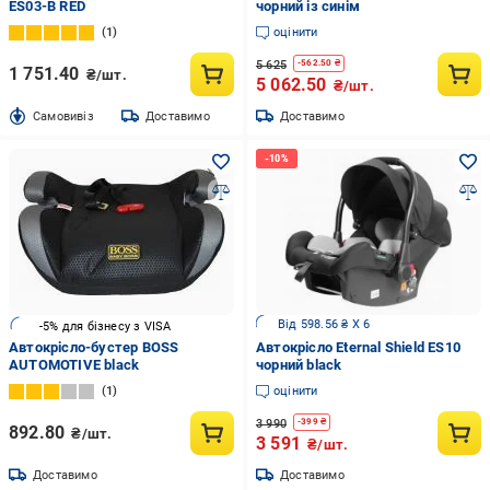
ES03-B RED
чорний із синім
1
оцінити
5 625
-
562.50
₴
1 751.40
₴/шт.
5 062.50
₴/шт.
Cамовивіз
Доставимо
Доставимо
Від 598.56 ₴ X 6
-5% для бізнесу з VISA
Автокрісло-бустер BOSS
Автокрісло Eternal Shield ES10
AUTOMOTIVE black
чорний black
1
оцінити
3 990
-
399
₴
892.80
₴/шт.
3 591
₴/шт.
Доставимо
Доставимо