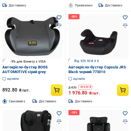
Доставимо
Привеземо
Доставимо
Від 329.50 ₴ X 6
-5% для бізнесу з VISA
Автокрісло-бустер BOSS
Автокрісло-бустер Capsula JR5
AUTOMOTIVE сірий grey
Black чорний 773010
оцінити
оцінити
2 471
-
494.20
₴
892.80
₴/шт.
1 976.80
₴/шт.
Cамовивіз
Доставимо
Доставимо