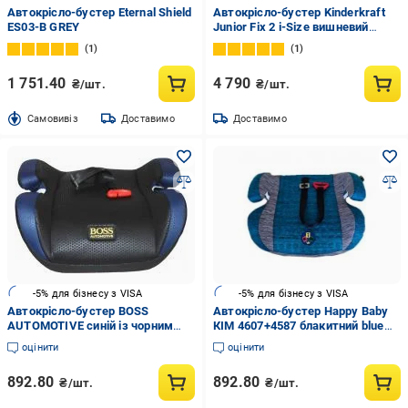
Автокрісло-бустер Eternal Shield
Автокрісло-бустер Kinderkraft
ES03-B GREY
Junior Fix 2 i-Size вишневий
KCJUFI20RED0000
1
1
1 751.40
4 790
₴/шт.
₴/шт.
Cамовивіз
Доставимо
Доставимо
-5% для бізнесу з VISA
-5% для бізнесу з VISA
Автокрісло-бустер BOSS
Автокрісло-бустер Happy Baby
AUTOMOTIVE синій із чорним
КІМ 4607+4587 блакитний blue
black
HB605
оцінити
оцінити
892.80
892.80
₴/шт.
₴/шт.