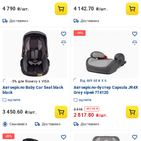
4 790
4 142.70
₴/шт.
₴/шт.
Доставимо
Доставимо
Від 469.68 ₴ X 6
-5% для бізнесу з VISA
Автокрісло Baby Car Seat black
Автокрісло-бустер Capsula JR4Х
black
Grey сірий 774120
оцінити
оцінити
3 315
-
497.20
₴
3 450.60
₴/шт.
2 817.80
₴/шт.
Cамовивіз
Доставимо
Доставимо