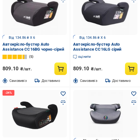
Від 134.86 ₴ X 6
Від 134.86 ₴ X 6
Автокрісло-бустер Auto
Автокрісло-бустер Auto
Assistance CC16BG чорно-сірий
Assistance CC16LG сірий
5
оцінити
809.10
809.10
₴/шт.
₴/шт.
Cамовивіз
Доставимо
Cамовивіз
Доставимо