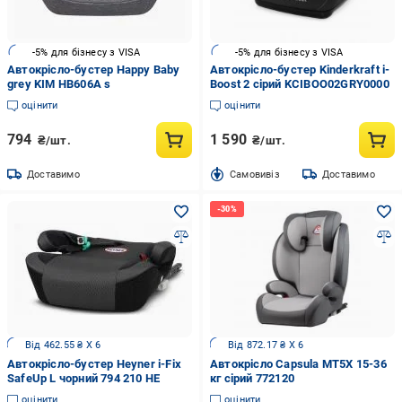
-5% для бізнесу з VISA
-5% для бізнесу з VISA
Автокрісло-бустер Happy Baby
Автокрісло-бустер Kinderkraft i-
grey KIM HB606A s
Boost 2 сірий KCIBOO02GRY0000
оцінити
оцінити
794
1 590
₴/шт.
₴/шт.
Доставимо
Cамовивіз
Доставимо
Від 462.55 ₴ X 6
Від 872.17 ₴ X 6
Автокрісло-бустер Heyner i-Fix
Автокрісло Capsula МТ5Х 15-36
SafeUp L чорний 794 210 HE
кг сірий 772120
оцінити
оцінити