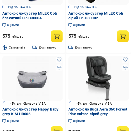
Від 95.84 ₴ X 6
Від 95.84 ₴ X 6
Автокрісло-бустер MILEX Coti
Автокрісло-бустер MILEX Coti
блакитний FP-C30004
сірий FP-C30002
оцінити
оцінити
575
575
₴/шт.
₴/шт.
Cамовивіз
Доставимо
Доставимо
-5% для бізнесу з VISA
-5% для бізнесу з VISA
Автокрісло-бустер Happy Baby
Автокрісло Bugs Aera 360 Forest
grey KIM HB606
Pine світло-сірий grey
оцінити
оцінити