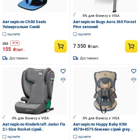
-5% для бізнесу з VISA
Автокрісло Child Seats
Автокрісло Bugs Aera 360 Forest
Універсальне Синій
Pine зелений
оцінити
оцінити
202
-
47
₴
7 350
₴/шт.
155
₴/шт.
Доставимо
Доставимо
-5% для бізнесу з VISA
-5% для бізнесу з VISA
Автокрісло Kinderkraft Junior Fix
Автокрісло Happy Baby КІМ
2 i-Size Rocket сірий
4578+4575 бежево-сірий grey
KCJUFI20GRY0000
HB616
оцінити
оцінити