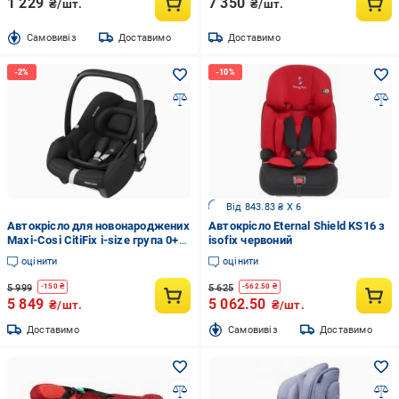
1 229
7 350
₴/шт.
₴/шт.
Cамовивіз
Доставимо
Доставимо
Від 843.83 ₴ X 6
Автокрісло для новонароджених
Автокрісло Eternal Shield KS16 з
Maxi-Cosi CitiFix i-size група 0+
isofix червоний
0-12 кг Black
оцінити
оцінити
5 999
5 625
-
150
₴
-
562.50
₴
5 849
5 062.50
₴/шт.
₴/шт.
Доставимо
Cамовивіз
Доставимо