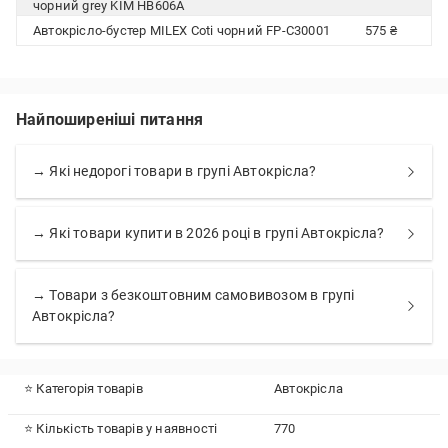
чорний grey KIM HB606A
Автокрісло-бустер MILEX Coti чорний FP-C30001
575 ₴
Найпоширеніші питання
→ Які недорогі товари в групі Автокрісла?
→ Які товари купити в 2026 році в групі Автокрісла?
→ Товари з безкоштовним самовивозом в групі
Автокрісла?
⭐ Категорія товарів
Автокрісла
⭐ Кількість товарів у наявності
770