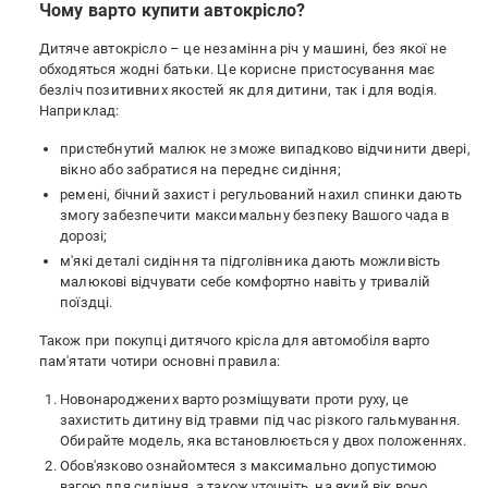
Чому варто купити автокрісло?
Дитяче автокрісло – це незамінна річ у машині, без якої не
обходяться жодні батьки. Це корисне пристосування має
безліч позитивних якостей як для дитини, так і для водія.
Наприклад:
пристебнутий малюк не зможе випадково відчинити двері,
вікно або забратися на переднє сидіння;
ремені, бічний захист і регульований нахил спинки дають
змогу забезпечити максимальну безпеку Вашого чада в
дорозі;
м'які деталі сидіння та підголівника дають можливість
малюкові відчувати себе комфортно навіть у тривалій
поїздці.
Також при покупці дитячого крісла для автомобіля варто
пам'ятати чотири основні правила:
Новонароджених варто розміщувати проти руху, це
захистить дитину від травми під час різкого гальмування.
Обирайте модель, яка встановлюється у двох положеннях.
Обов'язково ознайомтеся з максимально допустимою
вагою для сидіння, а також уточніть, на який вік воно