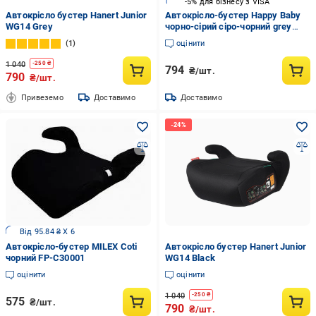
-5% для бізнесу з VISA
Автокрісло бустер Hanert Junior
Автокрісло-бустер Happy Baby
WG14 Grey
чорно-сірий сіро-чорний grey
KIM HB606A
1
оцінити
1 040
-
250
₴
794
₴/шт.
790
₴/шт.
Привеземо
Доставимо
Доставимо
Від 95.84 ₴ X 6
Автокрісло-бустер MILEX Coti
Автокрісло бустер Hanert Junior
чорний FP-C30001
WG14 Black
оцінити
оцінити
1 040
-
250
₴
575
₴/шт.
790
₴/шт.