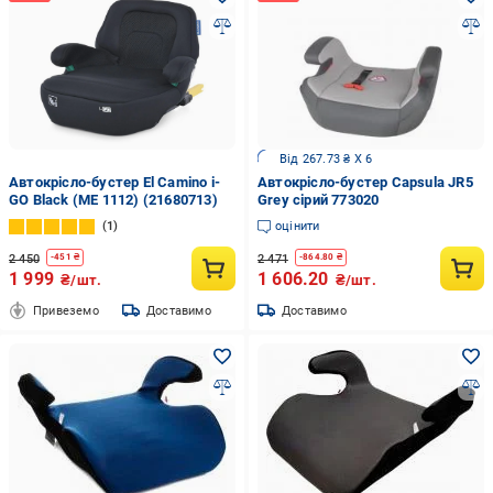
Від 267.73 ₴ X 6
Автокрісло-бустер El Camino i-
Автокрісло-бустер Capsula JR5
GO Black (ME 1112) (21680713)
Grey сірий 773020
1
оцінити
2 450
2 471
-
451
₴
-
864.80
₴
1 999
1 606.20
₴/шт.
₴/шт.
Привеземо
Доставимо
Доставимо