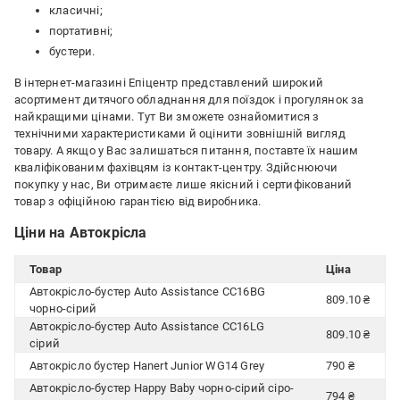
класичні;
портативні;
бустери.
В інтернет-магазині Епіцентр представлений широкий
асортимент дитячого обладнання для поїздок і прогулянок за
найкращими цінами. Тут Ви зможете ознайомитися з
технічними характеристиками й оцінити зовнішній вигляд
товару. А якщо у Вас залишаться питання, поставте їх нашим
кваліфікованим фахівцям із контакт-центру. Здійснюючи
покупку у нас, Ви отримаєте лише якісний і сертифікований
товар з офіційною гарантією від виробника.
Ціни на Автокрісла
Товар
Ціна
Автокрісло-бустер Auto Assistance CC16BG
809.10 ₴
чорно-сірий
Автокрісло-бустер Auto Assistance CC16LG
809.10 ₴
сірий
Автокрісло бустер Hanert Junior WG14 Grey
790 ₴
Автокрісло-бустер Happy Baby чорно-сірий сіро-
794 ₴