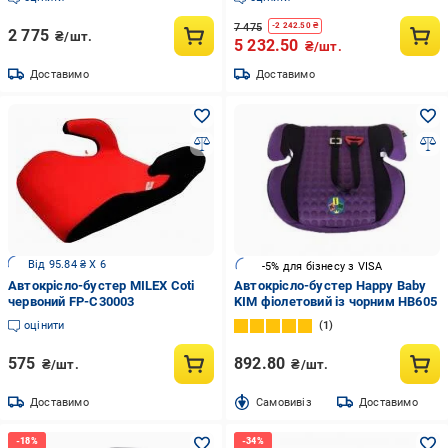
7 475
-
2 242.50
₴
2 775
₴/шт.
5 232.50
₴/шт.
Доставимо
Доставимо
Від 95.84 ₴ X 6
-5% для бізнесу з VISA
Автокрісло-бустер MILEX Coti
Автокрісло-бустер Happy Baby
червоний FP-C30003
KIM фіолетовий із чорним HB605
оцінити
1
575
892.80
₴/шт.
₴/шт.
Доставимо
Cамовивіз
Доставимо