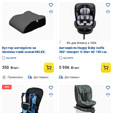
-5% для бізнесу з VISA
Бустер-автокрісло на
Автокрісло Happy Baby isofix
пінопластовій основі MILEX
360° поворот 0-36кг 40-150 см
AJAX FP-A10002 для дітей від 6
чорний black black/grey KIM
оцінити
оцінити
до 12 років 22-36 кг Сірий
HB328
(1671266121)
350
5 906
₴/шт.
₴/шт.
Привеземо
Доставимо
Доставимо