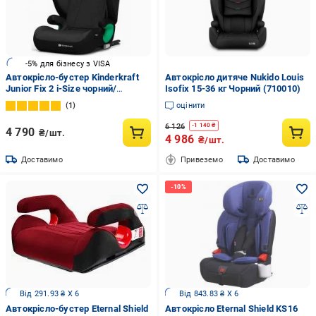
-5% для бізнесу з VISA
Автокрісло-бустер Kinderkraft
Автокрісло дитяче Nukido Louis
Junior Fix 2 i-Size чорний/
Isofix 15-36 кг Чорний (710010)
графітовий KCJUFI20BLK0000
1
оцінити
6 126
-
1 140
₴
4 790
₴/шт.
4 986
₴/шт.
Доставимо
Привеземо
Доставимо
Від 291.93 ₴ X 6
Від 843.83 ₴ X 6
Автокрісло-бустер Eternal Shield
Автокрісло Eternal Shield KS16