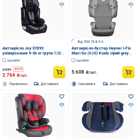
Від 934.76 ₴ X 6
Автокрісло Joy 57893
Автокрісло-бустер Heyner i-Fix
універсальне 9-36 кг група 1/2/3
Maxi Go (II,III) Koala сірий grey
Сірий (25355943)
784 120 HE
оцінити
оцінити
3 594
-
830
₴
5 608
₴/шт.
2 764
₴/шт.
Привеземо
Доставимо
Cамовивіз
Доставимо