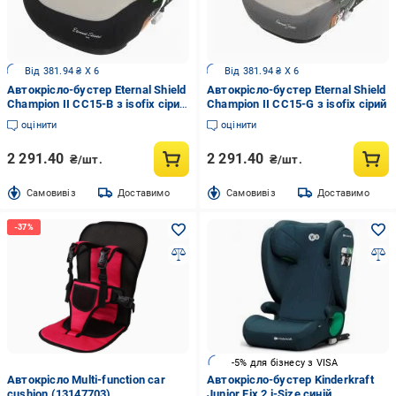
Від 381.94 ₴ X 6
Від 381.94 ₴ X 6
Автокрісло-бустер Eternal Shield
Автокрісло-бустер Eternal Shield
Champion II CC15-B з isofix сірий
Champion II CC15-G з isofix сірий
із чорним
оцінити
оцінити
2 291.40
2 291.40
₴/шт.
₴/шт.
Cамовивіз
Доставимо
Cамовивіз
Доставимо
-5% для бізнесу з VISA
Автокрісло Multi-function car
Автокрісло-бустер Kinderkraft
cushion (13147703)
Junior Fix 2 i-Size синій