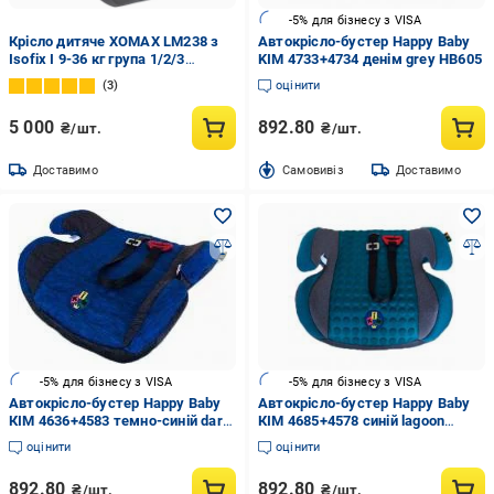
-5% для бізнесу з VISA
Крісло дитяче XOMAX LM238 з
Автокрісло-бустер Happy Baby
Isofix I 9-36 кг група 1/2/3
KIM 4733+4734 денім grey HB605
Червоний
3
оцінити
5 000
892.80
₴/шт.
₴/шт.
Доставимо
Cамовивіз
Доставимо
-5% для бізнесу з VISA
-5% для бізнесу з VISA
Автокрісло-бустер Happy Baby
Автокрісло-бустер Happy Baby
КІМ 4636+4583 темно-синій dark
КІМ 4685+4578 синій lagoon
blue HB605
green HB605
оцінити
оцінити
892.80
892.80
₴/шт.
₴/шт.