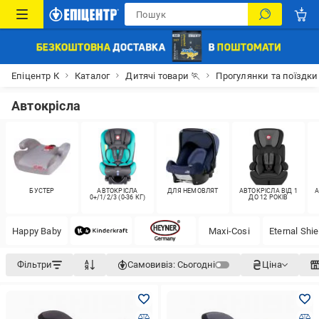
Епіцентр К
Каталог
Дитячі товари 🏃
Прогулянки та поїздки
Автокрісла
БУСТЕР
АВТОКРІСЛА
ДЛЯ НЕМОВЛЯТ
АВТОКРІСЛА ВІД 1
А
0+/1/2/3 (0-36 КГ)
ДО 12 РОКІВ
Happy Baby
Maxi-Cosi
Eternal Shie
Фільтри
Самовивіз:
Сьогодні
Ціна