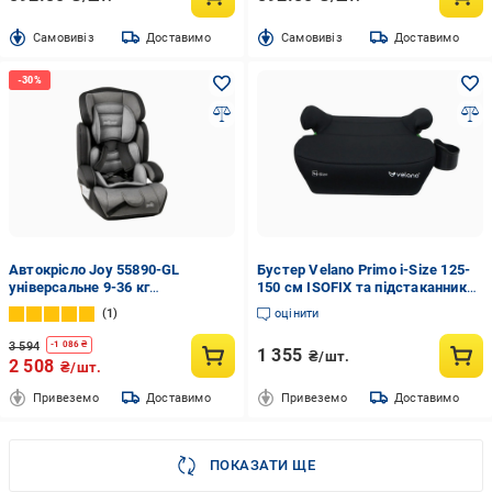
Cамовивіз
Доставимо
Cамовивіз
Доставимо
Автокрісло Joy 55890-GL
Бустер Velano Primo i-Size 125-
універсальне 9-36 кг
150 см ISOFIX та підстаканник
трансформоване з бустером
Black (3031362488)
1
оцінити
група 1/2/3
3 594
-
1 086
₴
1 355
₴/шт.
2 508
₴/шт.
Привеземо
Доставимо
Привеземо
Доставимо
ПОКАЗАТИ ЩЕ