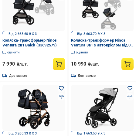
Від 2 663.60 ₴ X 3
Від 3 663.70 ₴ X 3
Коляска-трансформер Ninos
Коляска-трансформер Ninos
Ventura 2в1 Balck (33692579)
Ventura 3в1 з автокріслом від 0
міс. Black (33692620)
оцінити
оцінити
7 990
10 990
₴/шт.
₴/шт.
Доставимо
Доставимо
Від 3 260.33 ₴ X 3
Від 1 663.50 ₴ X 3