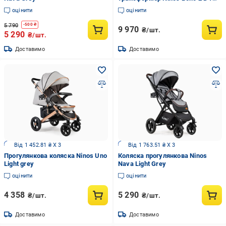
White
оцінити
оцінити
5 790
-
500
₴
9 970
₴/шт.
5 290
₴/шт.
Доставимо
Доставимо
Від 1 452.81 ₴ X 3
Від 1 763.51 ₴ X 3
Прогулянкова коляска Ninos Uno
Коляска прогулянкова Ninos
Light grey
Nava Light Grey
оцінити
оцінити
4 358
5 290
₴/шт.
₴/шт.
Доставимо
Доставимо