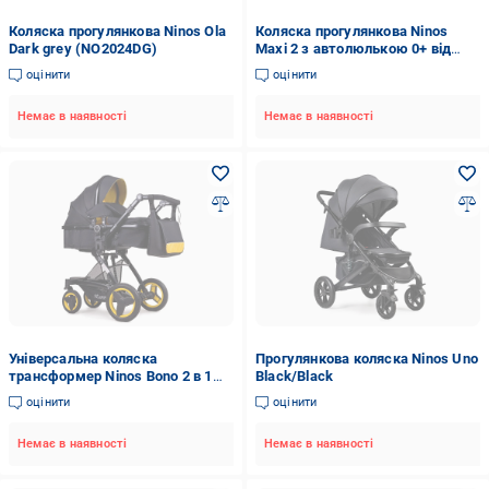
Коляска прогулянкова Ninos Ola
Коляска прогулянкова Ninos
Dark grey (NO2024DG)
Maxi 2 з автолюлькою 0+ від
народження Light Grey/Graphite
оцінити
оцінити
(NM2025CSLB)
Немає в наявності
Немає в наявності
Універсальна коляска
Прогулянкова коляска Ninos Uno
трансформер Ninos Bono 2 в 1
Black/Black
Black/Yellow
оцінити
оцінити
Немає в наявності
Немає в наявності