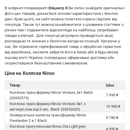
В інтернет-гіпермаркеті
Епіцентр К
Ви легко знайдете оригінальні
фото цих товарів, дізнаєтеся основні характеристики і технічні
дані. Крім цього, на сайті можна почитати корисні відгуки від
покупців. Також тут можна ознайомитися з цікавими статтями з
різних тем і подивитися відеоогляди на найбільш затребувані
товари категорії
. Для покупця регулярно проводяться акції,
розпродажі та знижки з безліччю вигідних позицій. Купуючи у
нас, Ви отримаєте сертифікований товар з офіційною гарантією
від виробника, зможете забрати його в Києві або в будь-якому
іншому місті України, попередньо оформивши доставку або
скориставшися безкоштовним самовивозом.
Ціни на Коляски Ninos
Товар
Ціна
Коляска-трансформер Ninos Ventura 2в1 Balck
7 990 ₴
(33692579)
Коляска-трансформер Ninos Ventura 3в1 з
10 990 ₴
автокріслом від 0 міс. Black (33692620)
Універсальна коляска трансформер Ninos
9 780 ₴
Freelander 2 в 1 Black
Коляска прогулянкова Ninos Ola Light grey
4 990 ₴