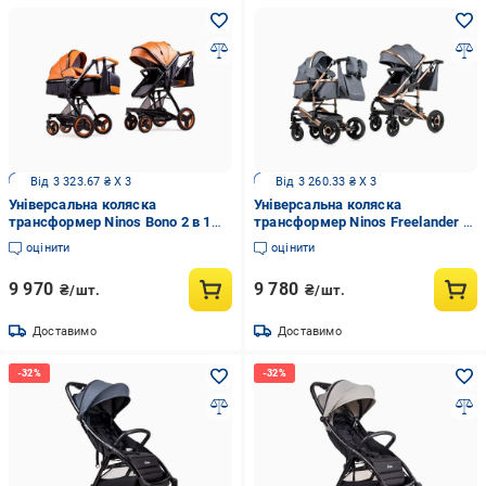
Від 3 323.67 ₴ X 3
Від 3 260.33 ₴ X 3
Універсальна коляска
Універсальна коляска
трансформер Ninos Bono 2 в 1
трансформер Ninos Freelander 2
Brown
в 1 Grey
оцінити
оцінити
9 970
9 780
₴/шт.
₴/шт.
Доставимо
Доставимо