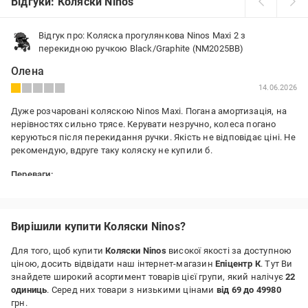
Відгуки: Коляски Ninos
Відгук про: Коляска прогулянкова Ninos Maxi 2 з
перекидною ручкою Black/Graphite (NM2025BB)
Олена
14.06.2026
Дуже розчаровані коляскою Ninos Maxi. Погана амортизація, на
нерівностях сильно трясе. Керувати незручно, колеса погано
керуються після перекидання ручки. Якість не відповідає ціні. Не
рекомендую, вдруге таку коляску не купили б.
Переваги:
-
Недоліки:
1. Погана амортизація 2. Після перекидання ручки колесами
Вирішили купити Коляски Ninos?
тяжко керувати 3. Блокування колес зовсім не надійне
Для того, щоб купити
Коляски Ninos
високої якості за доступною
ціною, досить відвідати наш інтернет-магазин
Епіцентр К
. Тут Ви
знайдете широкий асортимент товарів цієї групи, який налічує
22
одиниць
. Серед них товари з низькими цінами
від 69 до 49980
грн.