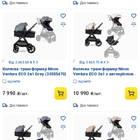
Доставимо
Доставимо
Від 2 663.60 ₴ X 3
Від 3 663.70 ₴ X 3
Коляска-трансформер Ninos
Коляска-трансформер Ninos
Ventura ECO 2в1 Grey (33555470)
Ventura ECO 3в1 з автокріслом
від 0 міс. Light Beige (33693043)
оцінити
оцінити
7 990
10 990
₴/шт.
₴/шт.
Доставимо
Доставимо