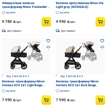
Універсальна коляска
Коляска прогулянкова Ninos Ola
трансформер Ninos Freelander 2
Light grey (NO2024LG)
в 1 Black
оцінити
оцінити
9 780
4 990
₴/шт.
₴/шт.
Доставимо
Доставимо
Від 2 663.60 ₴ X 3
Від 2 663.60 ₴ X 3
Коляска-трансформер Ninos
Коляска-трансформер Ninos
Ventura ECO 2в1 Light Beige
Ventura ECO 2в1 Dark Beige
(33692563)
(33692556)
оцінити
оцінити
7 990
7 990
₴/шт.
₴/шт.