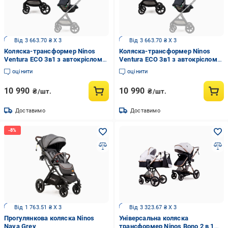
Від 3 663.70 ₴ X 3
Від 3 663.70 ₴ X 3
Коляска-трансформер Ninos
Коляска-трансформер Ninos
Ventura ECO 3в1 з автокріслом
Ventura ECO 3в1 з автокріслом
від 0 міс. Grey (33693034)
від 0 міс. Dark Beige (33693042)
оцінити
оцінити
10 990
10 990
₴/шт.
₴/шт.
Доставимо
Доставимо
Від 1 763.51 ₴ X 3
Від 3 323.67 ₴ X 3
Прогулянкова коляска Ninos
Універсальна коляска
Nava Grey
трансформер Ninos Bono 2 в 1