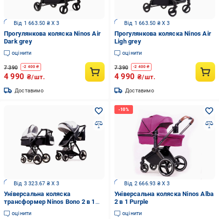
Від 1 663.50 ₴ X 3
Від 1 663.50 ₴ X 3
Прогулянкова коляска Ninos Air
Прогулянкова коляска Ninos Air
Dark grey
Ligh grey
оцінити
оцінити
7 390
7 390
-
2 400
₴
-
2 400
₴
4 990
4 990
₴/шт.
₴/шт.
Доставимо
Доставимо
Від 3 323.67 ₴ X 3
Від 2 666.93 ₴ X 3
Універсальна коляска
Універсальна коляска Ninos Alba
трансформер Ninos Bono 2 в 1
2 в 1 Purple
Black/White
оцінити
оцінити