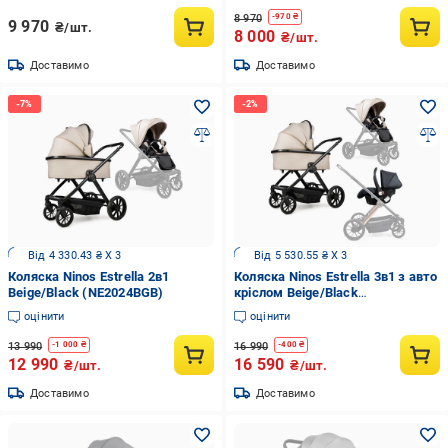
8 970
-
970
₴
9 970
₴/шт.
8 000
₴/шт.
Доставимо
Доставимо
Від 4 330.43 ₴ X 3
Від 5 530.55 ₴ X 3
Коляска Ninos Estrella 2в1
Коляска Ninos Estrella 3в1 з авто
Beige/Black (NE2024BGB)
кріслом Beige/Black
(NE3V12024BGB)
оцінити
оцінити
13 990
16 990
-
1 000
₴
-
400
₴
12 990
16 590
₴/шт.
₴/шт.
Доставимо
Доставимо