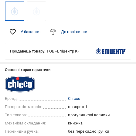
У бажання
До порівняння
Продавець товару:
ТОВ «Епіцентр К»
Основні характеристики
Бренд:
Chicco
Поворотність коліс:
поворотні
Тип товара:
прогулянкові коляски
Механізм складання:
книжка
Перекидна ручка:
без перекидної ручки