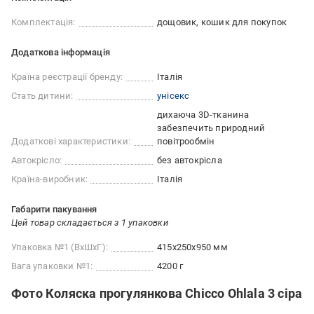
Комплектація:
дощовик, кошик для покупок
Додаткова інформація
Країна реєстрації бренду:
Італія
Стать дитини:
унісекс
дихаюча 3D-тканина
забезпечить природний
Додаткові характеристики:
повітрообмін
Автокрісло:
без автокрісла
Країна-виробник:
Італія
Габарити пакування
Цей товар складається з 1 упаковки
Упаковка №1 (ВхШхГ):
415x250x950 мм
Вага упаковки №1:
4200 г
Фото Коляска прогулянкова Chicco Ohlala 3 сіра