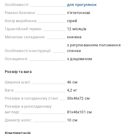
Особливості:
для прогулянок
Ремені безпеки:
п'ятиточкові
Колір виробника:
сірий
Гарантійний термін:
12 місяців
Механізм складання:
книжка
з регулюванням положення
Особливості конструкції:
спинки
Оснащення:
з дощовиком
Розмір та вага
Ширина шасі:
46 см
Вага:
4,2 кг
Розміри в складеному стані:
30х46х72 см
Розміри в розкладеному
вигляді:
81х46х101 см
Діаметр коліс:
10 см
Комплектація