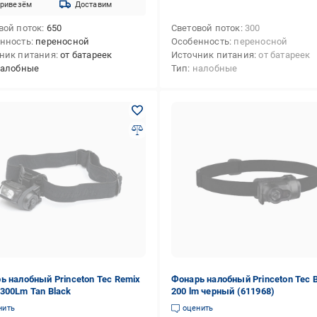
ривезём
Доставим
вой поток
650
Световой поток
300
нность
переносной
Особенность
переносной
ник питания
от батареек
Источник питания
от батареек
алобные
Тип
налобные
ь налобный Princeton Tec Remix
Фонарь налобный Princeton Tec 
300Lm Tan Black
200 lm черный (611968)
нить
оценить