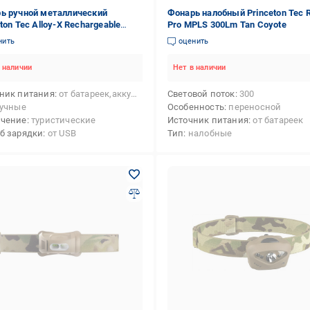
ь ручной металлический
Фонарь налобный Princeton Tec 
ton Tec Alloy-X Rechargeable
Pro MPLS 300Lm Tan Coyote
 (18253271)
нить
оценить
 наличии
Нет в наличии
ник питания
от батареек,аккумулятор
Световой поток
300
учные
Особенность
переносной
ачение
туристические
Источник питания
от батареек
б зарядки
от USB
Тип
налобные