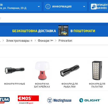
ЕВ
ЭПИЦЕН
ИНФОРМАЦИЯ
в, ул. Полярная, 20-Д
БИЗНЕС

Электротовары ⭐
Фонари 🔦
Princeton
ФОНАРИ РУЧНЫЕ
ФОНАРИ НА
ФОНАРИ ДЛЯ
ФОНАРИ ДЛЯ
БАТАРЕЙКАХ
РЫБАЛКИ
ПАЛАТКИ