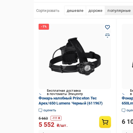
Сортировать
дешевле
дороже
популярные
Бесплатная доставка
Б
в почтоматы Эпицентр
в
Фонарь налобный Princeton Tec
Фонар
Apex/650 Lumens Черный (611967)
650Lm
оценить
оце
5 663
-
111
₴
6 1
5 552
₴/шт.