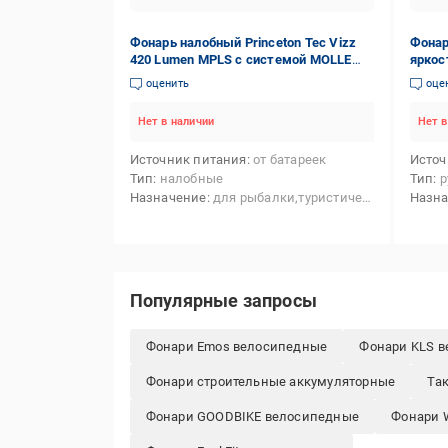
Фонарь налобный Princeton Tec Vizz
Фонар
420 Lumen MPLS с системой MOLLE
яркос
Multicam (VIZZ420-MPLS-MC)
оценить
оце
Нет в наличии
Нет в
Источник питания
от батареек
Источ
Тип
налобные
Тип
р
Назначение
для рыбалки,туристические,кемпинговые,тактические
Назн
Популярные запросы
Фонари Emos велосипедные
Фонари KLS 
Фонари строительные аккумуляторные
Та
Фонари GOODBIKE велосипедные
Фонари 