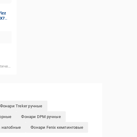
Vizz
PX7
)
ктические
Фонари Treker ручные
орные
Фонари DPM ручные
a налобные
Фонари Fenix кемпинговые