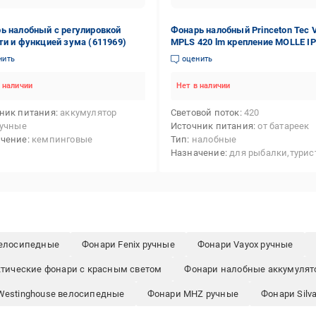
ь налобный с регулировкой
Фонарь налобный Princeton Tec 
ти и функцией зума (611969)
MPLS 420 lm крепление MOLLE I
питание 3xAAA Multicam (629700
нить
оценить
 наличии
Нет в наличии
ник питания
аккумулятор
Световой поток
420
учные
Источник питания
от батареек
ачение
кемпинговые
Тип
налобные
Назначение
для рыбалки,туристические,кемпинговые,та
велосипедные
Фонари Fenix ручные
Фонари Vayox ручные
ктические фонари с красным светом
Фонари налобные аккумулят
Westinghouse велосипедные
Фонари MHZ ручные
Фонари Silv