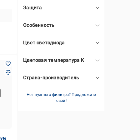
Защита
противоударные
(1)
Особенность
переносной
(1)
Цвет светодиода
белый
(2)
Цветовая температура K
2500-3000
(1)
Страна-производитель
Китай
(1)
Нет нужного фильтра? Предложите
США
(1)
свой!
Byte