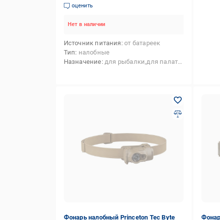
(611970)
оценить
Нет в наличии
Источник питания
от батареек
Тип
налобные
Назначение
для рыбалки,для палатки,туристические,кемпинговые,для СТО,поисковые,для велосипеда
Фонарь налобный Princeton Tec Byte
Фонар