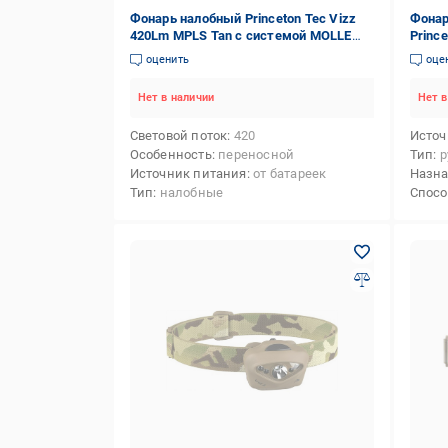
Фонарь налобный Princeton Tec Vizz
Фонар
420Lm MPLS Tan с системой MOLLE
Prince
Coyote
Black
оценить
оце
Нет в наличии
Нет в
Световой поток
420
Источ
Особенность
переносной
Тип
р
Источник питания
от батареек
Назн
Тип
налобные
Спосо