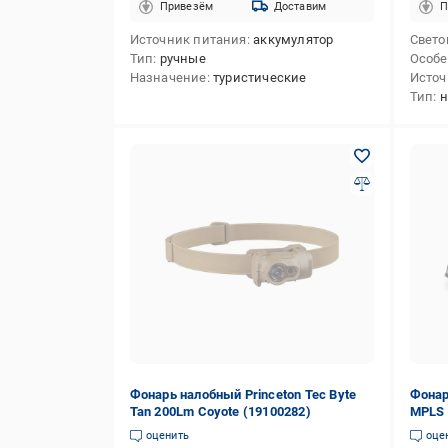
Привезём
Доставим
П
Источник питания
аккумулятор
Свето
Тип
ручные
Особе
Назначение
туристические
Источ
Тип
н
Фонарь налобный Princeton Tec Byte
Фонар
Tan 200Lm Сoyote (19100282)
MPLS 
оценить
оце