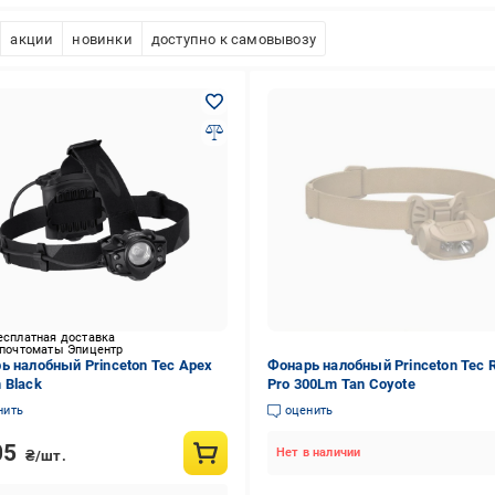
акции
новинки
доступно к самовывозу
есплатная доставка
 почтоматы Эпицентр
ь налобный Princeton Tec Apex
Фонарь налобный Princeton Tec 
 Black
Pro 300Lm Tan Coyote
нить
оценить
05
Нет в наличии
₴/шт.