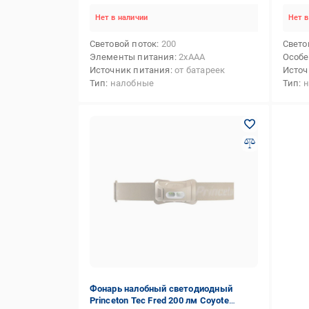
Нет в наличии
Нет в
Световой поток
200
Свето
Элементы питания
2xAAA
Особе
Источник питания
от батареек
Источ
Тип
налобные
Тип
н
Фонарь налобный светодиодный
Princeton Tec Fred 200 лм Coyote