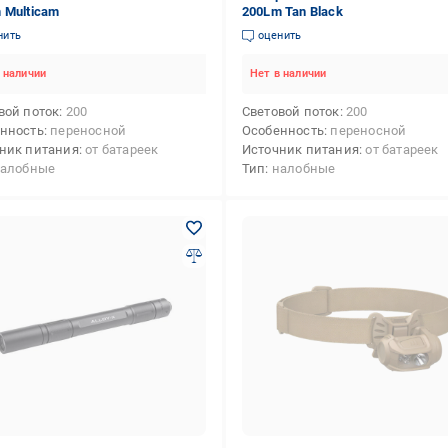
 Multicam
200Lm Tan Black
нить
оценить
 наличии
Нет в наличии
вой поток
200
Световой поток
200
нность
переносной
Особенность
переносной
ник питания
от батареек
Источник питания
от батареек
алобные
Тип
налобные