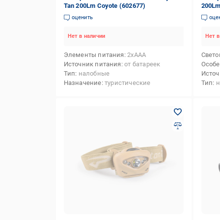
Tan 200Lm Сoyote (602677)
200Lm
оценить
оце
Нет в наличии
Нет в
Элементы питания
2xAAA
Свето
Источник питания
от батареек
Особе
Тип
налобные
Источ
Назначение
туристические
Тип
н