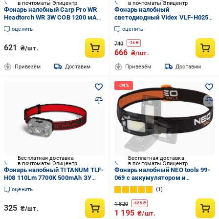
в почтоматы Эпицентр
в почтоматы Эпицентр
Фонарь налобный Carp Pro WR
Фонарь налобный
Headtorch WR 3W COB 1200 мАч
светодиодный Videx VLF-H025C
(2299355602)
310Lm 5000K
оценить
оценить
740
-
74
₴
621
₴/шт.
666
₴/шт.
Привезём
Доставим
Привезём
Доставим
Бесплатная доставка
Бесплатная доставка
в почтоматы Эпицентр
в почтоматы Эпицентр
Фонарь налобный TITANUM TLF-
Фонарь налобный NEO tools 99-
H08 110Lm 7700K 500mAh ЗУ
069 с аккумулятором и
Type-C 6P
датчиком движения 180 Lm
оценить
1
Черный
1 820
-
625
₴
325
₴/шт.
1 195
₴/шт.