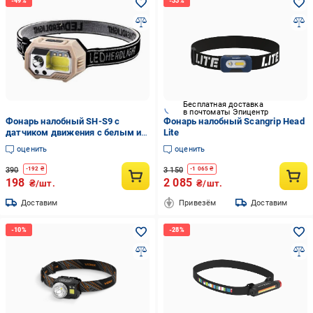
Бесплатная доставка
в почтоматы Эпицентр
Фонарь налобный SH-S9 с
Фонарь налобный Scangrip Head
датчиком движения с белым и
Lite
красным светом
оценить
оценить
аккумуляторный Type-C
XPE+COB+3SMD (2937923972)
390
3 150
-
192
₴
-
1 065
₴
198
2 085
₴/шт.
₴/шт.
Доставим
Привезём
Доставим