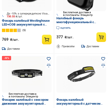
Бесплатная доставка
До -10% з суперкредиткою Visa Вигода
в почтоматы Эпицентр
730.55
₴/шт.
Налобный фонарь
Фонарь налобный Westinghouse
многофункциональный с
LED+COB аккумуляторный с
клипсой-ремешком и двойными
оценить
сенсором WF218-DB 320 Lm
светодиодами (1016-461-00)
5
черный WF218-DB
377
₴/шт.
769
₴/шт.
Привезём
Доставим
Доставим
Бесплатная доставка
в почтоматы Эпицентр
Фонарик налобный с сенсором
Фонарь налобный
движения аккумуляторный
аккумуляторный с датчиком
Type-C 4 режима Черный
движения и 3 светодиодами