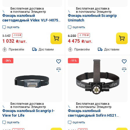
Бесплатная доставка
Бесплатная доставка
в почтоматы Эпицентр
в почтоматы Эпицентр
Фонарь налобный
Фонарь налобный Scangrip
светодиодный Videx VLF-H075C
Unimatch
550Lm 5000K
оценить
оценить
1 147
6 250
-
115
₴
-
1 775
₴
1 032
4 475
₴/шт.
₴/шт.
Привезём
Доставим
Привезём
Доставим
Бесплатная доставка
Бесплатная доставка
в почтоматы Эпицентр
в почтоматы Эпицентр
Фонарь налобный Scangrip I-
Фонарь налобный
View for Life
светодиодный Sofirn HS21
2200Lm 6500K
оценить
оценить