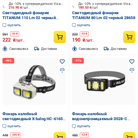
До -10% з суперкредиткою Visa Вигода
До -10% з суперкредиткою Visa Вигода
210.90
₴/шт.
180.50
₴/шт.
Светодиодный фонарик
Светодиодный фонарик
TITANUM 110 Lm 02 черный
TITANUM 80 Lm 02 черный 28658
28659
оценить
оценить
261
223
-
39
₴
-
33
₴
222
190
₴/шт.
₴/шт.
Cамовывоз
Доставим
Cамовывоз
Доставим
Фонарь налобный
Фонарь налобный
светодиодный X-balog HC-616S
водонепроницаемый D528-C
USB Type-C с аккумулятором и
IPX-4 USB-Type C
оценить
оценить
сенсорным управлением
аккумуляторный красный свет
(10573)
(32407947)
449
450
-
200
₴
-
53
₴