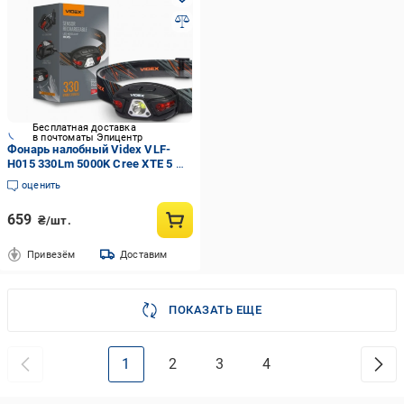
Бесплатная доставка
в почтоматы Эпицентр
Фонарь налобный Videx VLF-
H015 330Lm 5000K Cree XTE 5 W
850 mAh (30797)
оценить
659
₴/шт.
Привезём
Доставим
ПОКАЗАТЬ ЕЩЕ
1
2
3
4