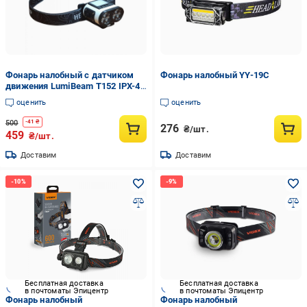
Фонарь налобный с датчиком
Фонарь налобный YY-19C
движения LumiBeam T152 IPX-4
аккумуляторный 6 режимов
оценить
оценить
красный свет (32407765)
500
-
41
₴
276
₴/шт.
459
₴/шт.
Доставим
Доставим
Бесплатная доставка
Бесплатная доставка
в почтоматы Эпицентр
в почтоматы Эпицентр
Фонарь налобный
Фонарь налобный