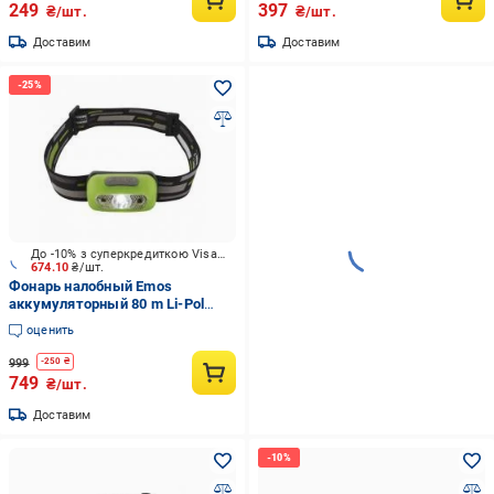
249
397
₴/шт.
₴/шт.
Доставим
Доставим
До -10% з суперкредиткою Visa Вигода
674.10
₴/шт.
Фонарь налобный Emos
аккумуляторный 80 m Li-Pol
1200 mAh 230 Lm зеленый P3534
оценить
999
-
250
₴
749
₴/шт.
Доставим