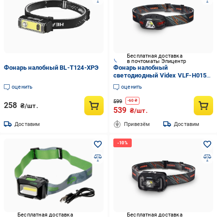
Бесплатная доставка
в почтоматы Эпицентр
Фонарь налобный BL-T124-ХРЭ
Фонарь налобный
светодиодный Videx VLF-H015
330 Lm 5000K
оценить
оценить
599
-
60
₴
258
₴/шт.
539
₴/шт.
Доставим
Привезём
Доставим
Бесплатная доставка
Бесплатная доставка