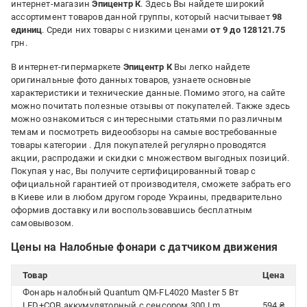
интернет-магазин
Эпицентр К
. Здесь Вы найдете широкий
ассортимент товаров данной группы, который насчитывает
98
единиц
. Среди них товары с низкими ценами
от 9 до 128121.75
грн.
В интернет-гипермаркете
Эпицентр К
Вы легко найдете
оригинальные фото данных товаров, узнаете основные
характеристики и технические данные. Помимо этого, на сайте
можно почитать полезные отзывы от покупателей. Также здесь
можно ознакомиться с интересными статьями по различным
темам и посмотреть видеообзоры на самые востребованные
товары категории
. Для покупателей регулярно проводятся
акции, распродажи и скидки с множеством выгодных позиций.
Покупая у нас, Вы получите сертифицированный товар с
официальной гарантией от производителя, сможете забрать его
в Киеве или в любом другом городе Украины, предварительно
оформив доставку или воспользовавшись бесплатным
самовывозом.
Цены на Налобные фонари с датчиком движения
Товар
Цена
Фонарь налобный Quantum QM-FL4020 Master 5 Вт
LED+COB аккумуляторный с сенсором 300 Lm
594 ₴