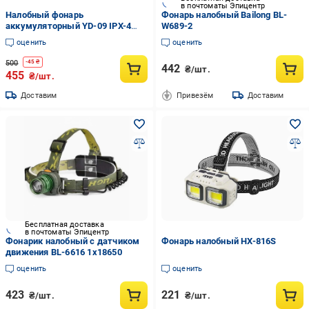
в почтоматы Эпицентр
Налобный фонарь
Фонарь налобный Bailong BL-
аккумуляторный YD-09 IPX-4
W689-2
USB-Type C
оценить
оценить
водонепроницаемый Красный
свет (32407130)
500
-
45
₴
442
₴/шт.
455
₴/шт.
Доставим
Привезём
Доставим
Бесплатная доставка
в почтоматы Эпицентр
Фонарик налобный с датчиком
Фонарь налобный HX-816S
движения BL-6616 1x18650
оценить
оценить
423
221
₴/шт.
₴/шт.