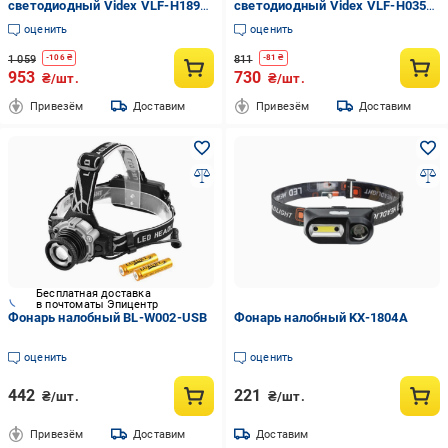
светодиодный Videx VLF-H189
светодиодный Videx VLF-H035C
600Lm 5000K
410 Lm 5000K
оценить
оценить
1 059
811
-
106
₴
-
81
₴
953
730
₴/шт.
₴/шт.
Привезём
Доставим
Привезём
Доставим
Бесплатная доставка
в почтоматы Эпицентр
Фонарь налобный BL-W002-USB
Фонарь налобный KX-1804A
оценить
оценить
442
221
₴/шт.
₴/шт.
Привезём
Доставим
Доставим