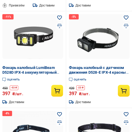
Привезём
Доставим
Доставим
Фонарь налобный LumiBeam
Фонарь налобный с датчиком
D528D IPX-4 аккумуляторный
движения D528-E IPX-4 красный
красный свет 6 режимов
свет 6 режимов (32407694)
оценить
оценить
(32407402)
450
420
-
53
₴
-
23
₴
397
397
₴/шт.
₴/шт.
Доставим
Доставим