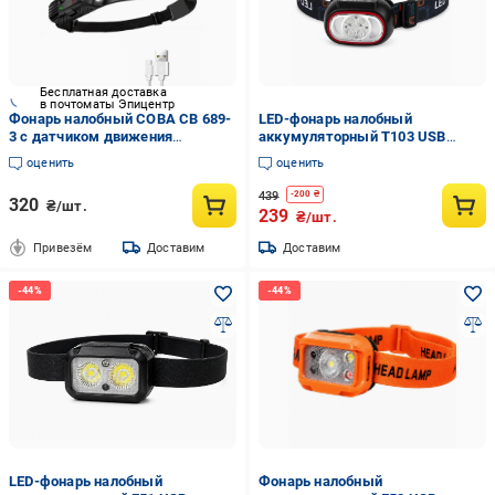
Бесплатная доставка
в почтоматы Эпицентр
Фонарь налобный COBA CB 689-
LED-фонарь налобный
3 с датчиком движения
аккумуляторный T103 USB
красным светом COB LED
Type-C с датчиком движения
оценить
оценить
аккумуляторный USB-зарядкой
Черный (10579)
439
-
200
₴
320
₴/шт.
239
₴/шт.
Привезём
Доставим
Доставим
LED-фонарь налобный
Фонарь налобный