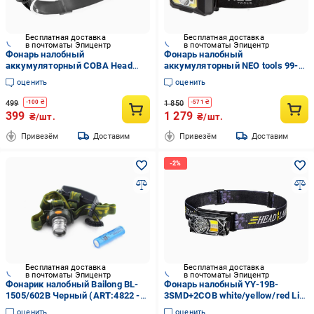
Бесплатная доставка
Бесплатная доставка
в почтоматы Эпицентр
в почтоматы Эпицентр
Фонарь налобный
Фонарь налобный
аккумуляторный COBA Head
аккумуляторный NEO tools 99-
Lamp W689-2
073 250Lm Черный (20870750)
оценить
оценить
499
1 850
-
100
₴
-
571
₴
399
1 279
₴/шт.
₴/шт.
Привезём
Доставим
Привезём
Доставим
Бесплатная доставка
Бесплатная доставка
в почтоматы Эпицентр
в почтоматы Эпицентр
Фонарик налобный Bailong BL-
Фонарь налобный YY-19B-
1505/602B Черный (ART:4822 -
3SMD+2COB white/yellow/red Li-
13528)
Ion/USB-C/Motion sensor/Power
оценить
оценить