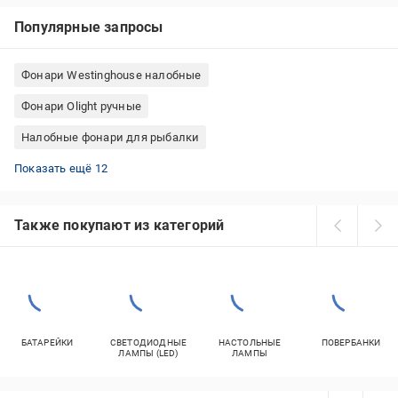
Популярные запросы
Фонари Westinghouse налобные
Фонари Olight ручные
Налобные фонари для рыбалки
Фонари HOROZ ELECTRIC ручные
Фонари Westinghouse велосипедные
Фонари KNOG велосипедные
Фонари переносные аккумуляторные
Фонари Petzl ручные
Налобные фонари с датчиком движения
Фонари Brevia ручные
Фонари Quantum налобные
Фонари Police налобные
Ручные фонари аккумуляторные
Фонари AMiO ручные
Фонари KLS велосипедные
Показать ещё 12
Также покупают из категорий
БАТАРЕЙКИ
СВЕТОДИОДНЫЕ
НАСТОЛЬНЫЕ
ПОВЕРБАНКИ
ЛАМПЫ (LED)
ЛАМПЫ