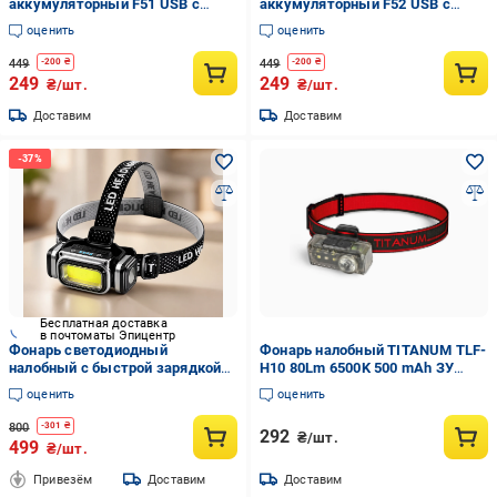
аккумуляторный F51 USB с
аккумуляторный F52 USB с
датчиком движения и двумя
сенсором движения и 3
оценить
оценить
режимами освещения (10571)
режимами света (10572)
449
449
-
200
₴
-
200
₴
249
249
₴/шт.
₴/шт.
Доставим
Доставим
Бесплатная доставка
в почтоматы Эпицентр
Фонарь светодиодный
Фонарь налобный TITANUM TLF-
налобный с быстрой зарядкой
H10 80Lm 6500K 500 mAh ЗУ
Type-C 4 режимы
Type-C 5P (46698)
оценить
оценить
800
-
301
₴
292
₴/шт.
499
₴/шт.
Привезём
Доставим
Доставим