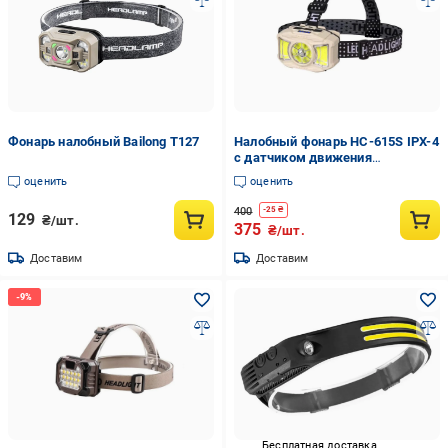
Фонарь налобный Bailong T127
Налобный фонарь HC-615S IPX-4
с датчиком движения
аккумуляторный Красный свет
оценить
оценить
(32406980)
400
-
25
₴
129
₴/шт.
375
₴/шт.
Доставим
Доставим
Бесплатная доставка