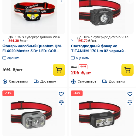
До -10% з суперкредиткою Visa Вигода
До -10% з суперкредиткою Visa Вигода
564.30
₴/шт.
195.70
₴/шт.
Фонарь налобный Quantum QM-
Светодиодный фонарик
FL4020 Master 5 Вт LED+COB
TITANUM 170 Lm 02 черный
аккумуляторный с сенсором
28660
оценить
оценить
300 Lm черный QM-FL4020
242
-
36
₴
594
₴/шт.
206
₴/шт.
Cамовывоз
Доставим
Cамовывоз
Доставим