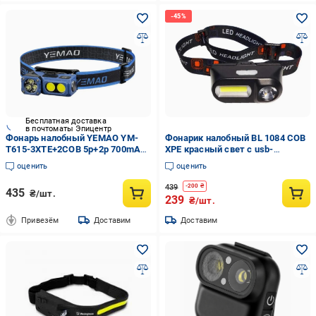
Бесплатная доставка
в почтоматы Эпицентр
Фонарь налобный YEMAO YM-
Фонарик налобный BL 1084 COB
T615-3XTE+2COB 5p+2p 700mAh
XPE красный свет с usb-
50Lm Motion Sensor white/red
зарядкой (8920)
оценить
оценить
(49103)
439
-
200
₴
435
₴/шт.
239
₴/шт.
Привезём
Доставим
Доставим