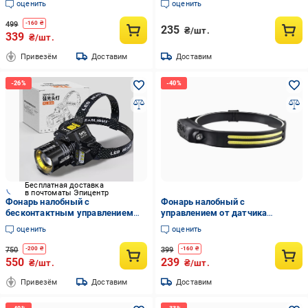
оценить
оценить
(XJ5105)
499
-
160
₴
235
₴/шт.
339
₴/шт.
Привезём
Доставим
Доставим
Бесплатная доставка
в почтоматы Эпицентр
Фонарь налобный с
Фонарь налобный с
бесконтактным управлением
управлением от датчика
сенсором жеста
движения
оценить
оценить
750
399
-
200
₴
-
160
₴
550
239
₴/шт.
₴/шт.
Привезём
Доставим
Доставим