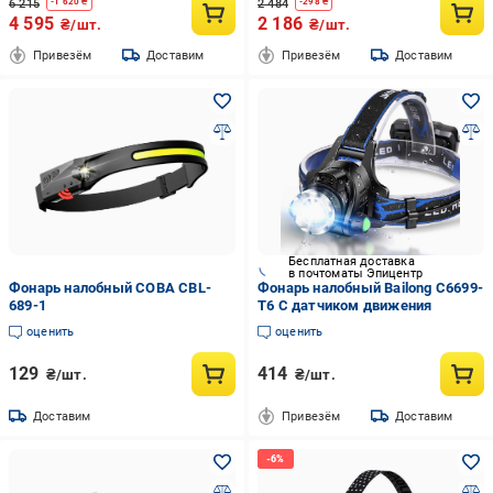
6 215
2 484
-
1 620
₴
-
298
₴
4 595
2 186
₴/шт.
₴/шт.
Привезём
Доставим
Привезём
Доставим
Бесплатная доставка
в почтоматы Эпицентр
Фонарь налобный COBA CBL-
Фонарь налобный Bailong C6699-
689-1
T6 С датчиком движения
оценить
оценить
129
414
₴/шт.
₴/шт.
Доставим
Привезём
Доставим