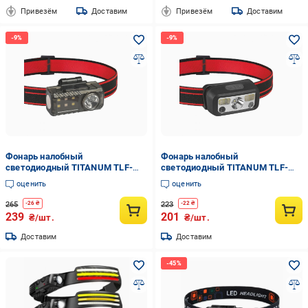
Привезём
Доставим
Привезём
Доставим
Фонарь налобный
Фонарь налобный
светодиодный TITANUM TLF-
светодиодный TITANUM TLF-
H10
H07
оценить
оценить
265
223
-
26
₴
-
22
₴
239
201
₴/шт.
₴/шт.
Доставим
Доставим