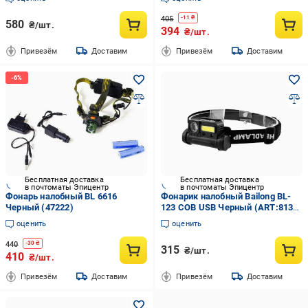
indicator/магнит/клипса Black
405
-
11
₴
580
₴/шт.
394
₴/шт.
Привезём
Доставим
Привезём
Доставим
Бесплатная доставка
Бесплатная доставка
в почтоматы Эпицентр
в почтоматы Эпицентр
Фонарь налобный BL 6616
Фонарик налобный Bailong BL-
Черный (47222)
123 COB USB Черный (ART:8137
- НФ-00008078)
оценить
оценить
440
-
30
₴
315
₴/шт.
410
₴/шт.
Привезём
Доставим
Привезём
Доставим