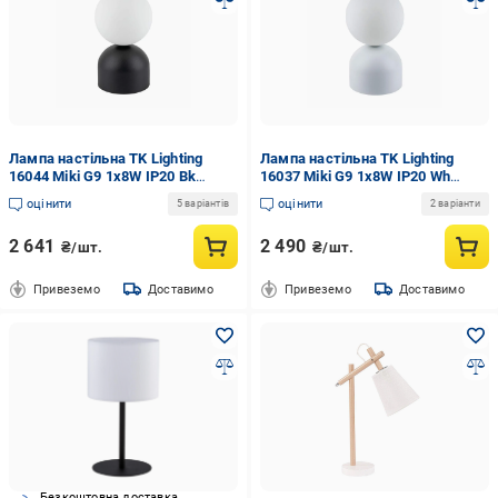
Лампа настільна TK Lighting
Лампа настільна TK Lighting
16044 Miki G9 1x8W IP20 Bk
16037 Miki G9 1x8W IP20 Wh
(20516571)
(20516695)
оцінити
оцінити
5 варіантів
2 варіанти
2 641
2 490
₴/шт.
₴/шт.
Привеземо
Доставимо
Привеземо
Доставимо
Безкоштовна доставка