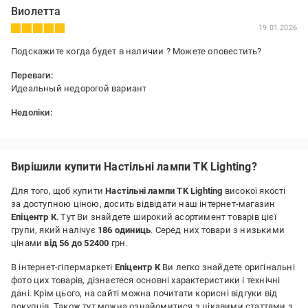
Виолетта
19.01.2026
Подскажите когда будет в наличии ? Можете оповестить?
Переваги:
Идеальный недорогой вариант
Недоліки:
Нет
Вирішили купити Настільні лампи TK Lighting?
Для того, щоб купити
Настільні лампи TK Lighting
високої якості
за доступною ціною, досить відвідати наш інтернет-магазин
Епіцентр К
. Тут Ви знайдете широкий асортимент товарів цієї
групи, який налічує
186 одиниць
. Серед них товари з низькими
цінами
від 56 до 52400
грн.
В інтернет-гіпермаркеті
Епіцентр К
Ви легко знайдете оригінальні
фото цих товарів, дізнаєтеся основні характеристики і технічні
дані. Крім цього, на сайті можна почитати корисні відгуки від
покупців. Також тут можна ознайомитися з цікавими статтями з