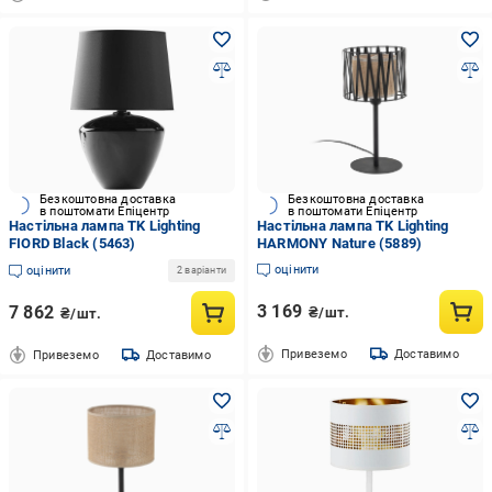
Безкоштовна доставка
Безкоштовна доставка
в поштомати Епіцентр
в поштомати Епіцентр
Настільна лампа TK Lighting
Настільна лампа TK Lighting
FIORD Black (5463)
HARMONY Nature (5889)
оцінити
оцінити
2 варіанти
3 169
7 862
₴/шт.
₴/шт.
Привеземо
Доставимо
Привеземо
Доставимо