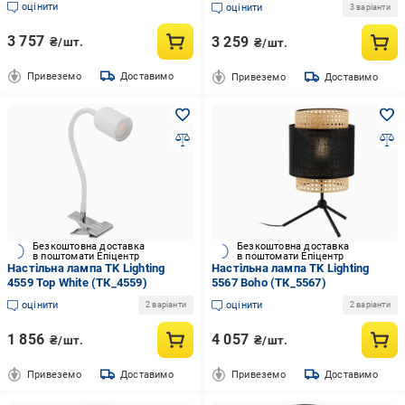
оцінити
оцінити
3 варіанти
3 757
3 259
₴/шт.
₴/шт.
Привеземо
Доставимо
Привеземо
Доставимо
Безкоштовна доставка
Безкоштовна доставка
в поштомати Епіцентр
в поштомати Епіцентр
Настільна лампа TK Lighting
Настільна лампа TK Lighting
4559 Top White (ТК_4559)
5567 Boho (ТК_5567)
оцінити
оцінити
2 варіанти
2 варіанти
1 856
4 057
₴/шт.
₴/шт.
Привеземо
Доставимо
Привеземо
Доставимо