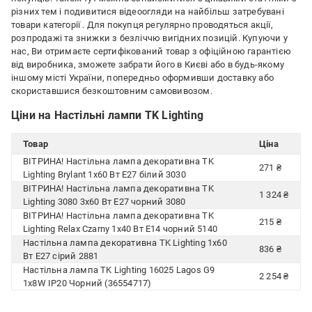
різних тем і подивитися відеоогляди на найбільш затребувані
товари категорії
. Для покупця регулярно проводяться акції,
розпродажі та знижки з безліччю вигідних позицій. Купуючи у
нас, Ви отримаєте сертифікований товар з офіційною гарантією
від виробника, зможете забрати його в Києві або в будь-якому
іншому місті України, попередньо оформивши доставку або
скориставшися безкоштовним самовивозом.
Ціни на Настільні лампи TK Lighting
Товар
Ціна
ВІТРИНА! Настільна лампа декоративна TK
271 ₴
Lighting Brylant 1x60 Вт E27 білий 3030
ВІТРИНА! Настільна лампа декоративна TK
1 324 ₴
Lighting 3080 3x60 Вт E27 чорний 3080
ВІТРИНА! Настільна лампа декоративна TK
215 ₴
Lighting Relax Czarny 1x40 Вт E14 чорний 5140
Настільна лампа декоративна TK Lighting 1x60
836 ₴
Вт E27 сірий 2881
Настільна лампа TK Lighting 16025 Lagos G9
2 254 ₴
1x8W IP20 Чорний (36554717)