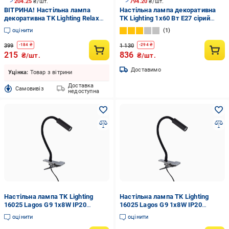
204.25
₴/шт.
794.20
₴/шт.
ВІТРИНА! Настільна лампа
Настільна лампа декоративна
декоративна TK Lighting Relax
TK Lighting 1x60 Вт E27 сірий
Czarny 1x40 Вт E14 чорний 5140
2881
оцінити
1
399
1 130
-
184
₴
-
294
₴
215
836
₴/шт.
₴/шт.
Доставимо
Уцінка:
Товар з вітрини
Доставка
Cамовивіз
недоступна
Настільна лампа TK Lighting
Настільна лампа TK Lighting
16025 Lagos G9 1x8W IP20
16025 Lagos G9 1x8W IP20
Чорний (36554717)
Чорний (36238056)
оцінити
оцінити