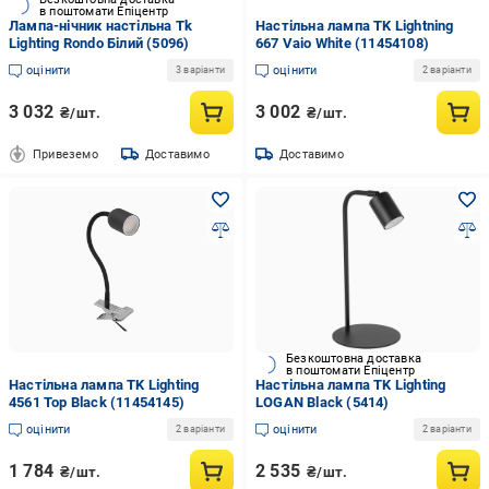
в поштомати Епіцентр
Лампа-нічник настільна Tk
Настільна лампа TK Lightning
Lighting Rondo Білий (5096)
667 Vaio White (11454108)
оцінити
оцінити
3 варіанти
2 варіанти
3 032
3 002
₴/шт.
₴/шт.
Привеземо
Доставимо
Доставимо
Безкоштовна доставка
в поштомати Епіцентр
Настільна лампа TK Lighting
Настільна лампа TK Lighting
4561 Top Black (11454145)
LOGAN Black (5414)
оцінити
оцінити
2 варіанти
2 варіанти
1 784
2 535
₴/шт.
₴/шт.