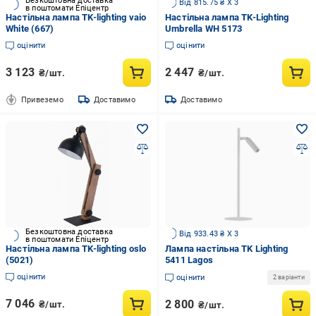
Безкоштовна доставка
Від 815.75 ₴ X 3
в поштомати Епіцентр
Настільна лампа TK-lighting vaio
Настільна лампа TK-Lighting
White (667)
Umbrella WH 5173
оцінити
оцінити
3 123
2 447
₴/шт.
₴/шт.
Привеземо
Доставимо
Доставимо
Безкоштовна доставка
Від 933.43 ₴ X 3
в поштомати Епіцентр
Настільна лампа TK-lighting oslo
Лампа настільна TK Lighting
(5021)
5411 Lagos
оцінити
оцінити
2 варіанти
7 046
2 800
₴/шт.
₴/шт.