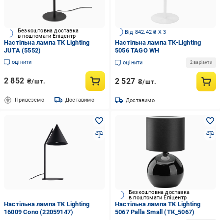
Безкоштовна доставка
Від 842.42 ₴ X 3
в поштомати Епіцентр
Настільна лампа TK Lighting
Настільна лампа TK-Lighting
JUTA (5552)
5056 TAGO WH
оцінити
оцінити
2 варіанти
2 852
2 527
₴/шт.
₴/шт.
Привеземо
Доставимо
Доставимо
Безкоштовна доставка
в поштомати Епіцентр
Настільна лампа TK Lighting
Настільна лампа TK Lighting
16009 Cono (22059147)
5067 Palla Small (ТК_5067)