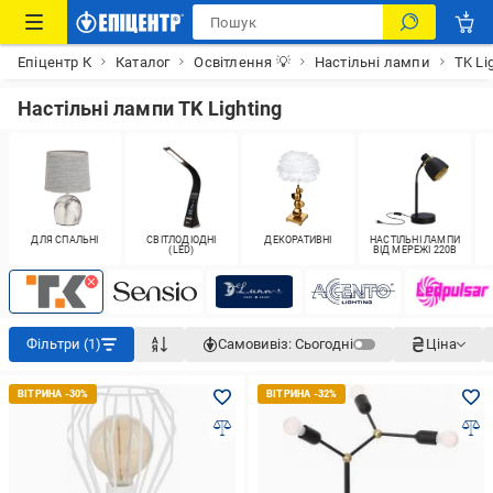
Епіцентр К
Каталог
Освітлення 💡
Настільні лампи
TK Li
Настільні лампи TK Lighting
ДЛЯ СПАЛЬНІ
СВІТЛОДІОДНІ
ДЕКОРАТИВНІ
НАСТІЛЬНІ ЛАМПИ
(LED)
ВІД МЕРЕЖІ 220В
Фільтри (1)
Самовивіз:
Сьогодні
Ціна