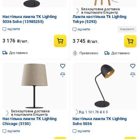
Безкоштовна доставка
в поштомати Епіцентр
Настільна лампа TK Lighting
Лампа настільна Tk Lighting
5036 Soho (13985255)
Tokyo (5293)
оцінити
оцінити
4 варіанти
3 176
3 745
₴/шт.
₴/шт.
Доставимо
Привеземо
Доставимо
Безкоштовна доставка
Від 1 101.78 ₴ X 3
в поштомати Епіцентр
Настільна лампа TK Lighting
Настільна лампа TK Lighting
Chicago (5150)
Soho 5036
оцінити
оцінити