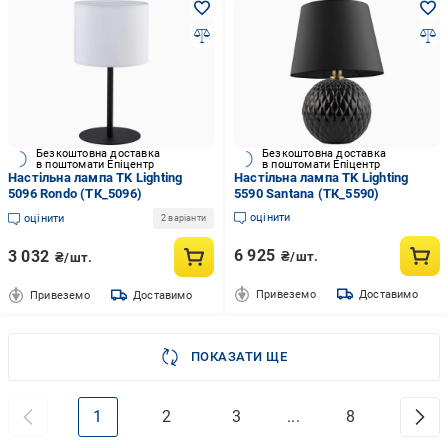
Безкоштовна доставка
Безкоштовна доставка
в поштомати Епіцентр
в поштомати Епіцентр
Настільна лампа TK Lighting
Настільна лампа TK Lighting
5096 Rondo (ТК_5096)
5590 Santana (ТК_5590)
оцінити
оцінити
2 варіанти
6 925
3 032
₴/шт.
₴/шт.
Привеземо
Доставимо
Привеземо
Доставимо
ПОКАЗАТИ ЩЕ
1
2
3
...
8