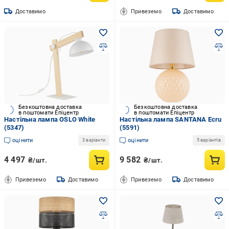
Доставимо
Привеземо
Доставимо
Безкоштовна доставка
Безкоштовна доставка
в поштомати Епіцентр
в поштомати Епіцентр
Настільна лампа OSLO White
Настільна лампа SANTANA Ecru
(5347)
(5591)
оцінити
оцінити
3 варіанти
5 варіантів
4 497
9 582
₴/шт.
₴/шт.
Привеземо
Доставимо
Привеземо
Доставимо