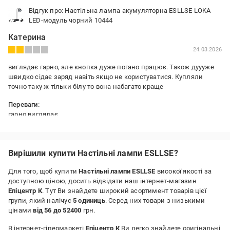
Відгук про: Настільна лампа акумуляторна ESLLSE LOKA
LED-модуль чорний 10444
Катерина
24.03.2026
виглядає гарно, але кнопка дуже погано працює. Також дуууже
швидко сідає заряд навіть якщо не користуватися. Купляли
точно таку ж тільки білу то вона набагато краще
Переваги:
гарно виглядає
Недоліки:
погано працює
Вирішили купити Настільні лампи ESLLSE?
Для того, щоб купити
Настільні лампи ESLLSE
високої якості за
доступною ціною, досить відвідати наш інтернет-магазин
Епіцентр К
. Тут Ви знайдете широкий асортимент товарів цієї
групи, який налічує
5 одиниць
. Серед них товари з низькими
цінами
від 56 до 52400
грн.
В інтернет-гіпермаркеті
Епіцентр К
Ви легко знайдете оригінальні