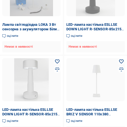
Лампа світлодіодна LOKA 3 Вт
LED-лампа настільна ESLLSE
сенсорна з акумулятором Білий
DOWN LIGHT R-SENSOR-85x215
(10443-2)
DC5V/1A-IP20 2W Black
оцінити
оцінити
(27814031)
Немає в наявності
Немає в наявності
LED-лампа настільна ESLLSE
LED-лампа настільна ESLLSE
DOWN LIGHT R-SENSOR-85x215
BRIZ V SENSOR 110x380
DC5V/1A-IP20 2W White
DC5V/2A-IP43 4W White
оцінити
оцінити
(27814034)
(27814030)