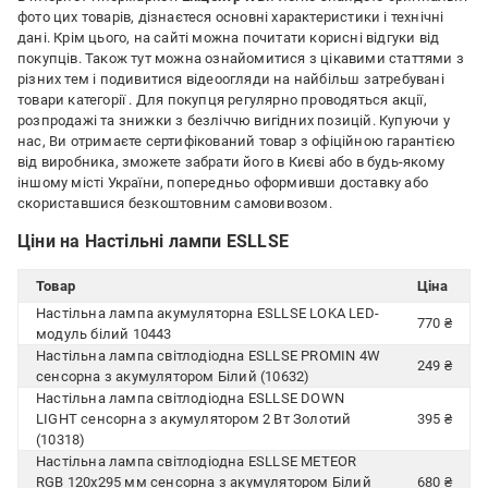
фото цих товарів, дізнаєтеся основні характеристики і технічні
дані. Крім цього, на сайті можна почитати корисні відгуки від
покупців. Також тут можна ознайомитися з цікавими статтями з
різних тем і подивитися відеоогляди на найбільш затребувані
товари категорії
. Для покупця регулярно проводяться акції,
розпродажі та знижки з безліччю вигідних позицій. Купуючи у
нас, Ви отримаєте сертифікований товар з офіційною гарантією
від виробника, зможете забрати його в Києві або в будь-якому
іншому місті України, попередньо оформивши доставку або
скориставшися безкоштовним самовивозом.
Ціни на Настільні лампи ESLLSE
Товар
Ціна
Настільна лампа акумуляторна ESLLSE LOKA LED-
770 ₴
модуль білий 10443
Настільна лампа світлодіодна ESLLSE PROMIN 4W
249 ₴
сенсорна з акумулятором Білий (10632)
Настільна лампа світлодіодна ESLLSE DOWN
LIGHT сенсорна з акумулятором 2 Вт Золотий
395 ₴
(10318)
Настільна лампа світлодіодна ESLLSE METEOR
RGB 120x295 мм сенсорна з акумулятором Білий
680 ₴