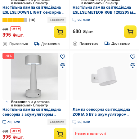
в поштомати Епіцентр
в поштомати Епіцентр
Настільна лампа світлодіодна
Настільна лампа світлодіодна
ESLLSE DOWN LIGHT сенсорна з
ESLLSE METEOR RGB 120x295 мм
акумулятором 2 Вт Золотий
сенсорна з акумулятором Білий
оцінити
18
4 варіанти
(10318)
(10669)
680
-
285
₴
680
₴/шт.
395
₴/шт.
Привеземо
Доставимо
Привеземо
Доставимо
Безкоштовна доставка
в поштомати Епіцентр
Настільна лампа світлодіодна
Лампа сенсорна світлодіодна
сенсорна з акумулятором
ZORIA 5 Вт з акумулятором
ESLLSE DOWN LIGHT 2 Вт Білий
1800 mA Білий (10715)
оцінити
оцінити
4 варіанти
(10316)
680
-
285
₴
Немає в наявності
395
₴/шт.