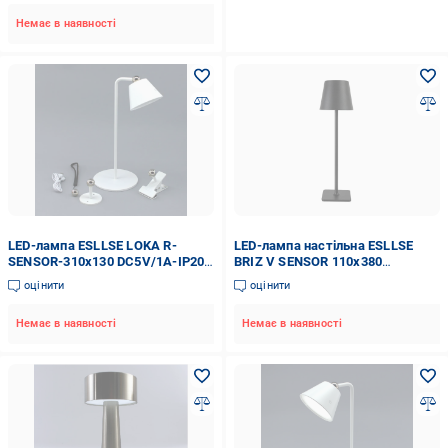
Немає в наявності
LED-лампа ESLLSE LOKA R-
LED-лампа настільна ESLLSE
SENSOR-310x130 DC5V/1A-IP20
BRIZ V SENSOR 110x380
3W White (27814027)
DC5V/2A-IP43 4W Black
оцінити
оцінити
(27814029)
Немає в наявності
Немає в наявності