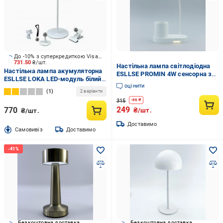
До -10% з суперкредиткою Visa Вигода
731.50
₴/шт.
Настільна лампа світлодіодна
Настільна лампа акумуляторна
ESLLSE PROMIN 4W сенсорна з
ESLLSE LOKA LED-модуль білий
акумулятором Білий (10632)
оцінити
10443
1
2 варіанти
315
-
66
₴
249
770
₴/шт.
₴/шт.
Доставимо
Cамовивіз
Доставимо
Безкоштовна доставка
Безкоштовна доставка