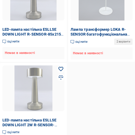
LED-лампа настільна ESLLSE
Лампа трансформер LOKA R-
DOWN LIGHT R-SENSOR-85x215
SENSOR багатофункціональна
DC5V/1A-IP20 2W Silver
світлодіодна з акумулятором
оцінити
оцінити
2 варіанти
(27814033)
3W White
Немає в наявності
Немає в наявності
LED-лампа настільна ESLLSE
DOWN LIGHT 2W R-SENSOR-
85x215-Gold-DC5V/1A-IP20
оцінити
(27814032)