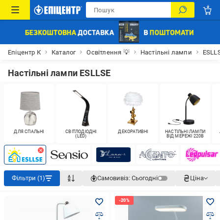
Епіцентр К
Каталог
Освітлення 💡
Настільні лампи
ESLL
Настільні лампи ESLLSE
ДЛЯ СПАЛЬНІ
СВІТЛОДІОДНІ
ДЕКОРАТИВНІ
НАСТІЛЬНІ ЛАМПИ
(LED)
ВІД МЕРЕЖІ 220В
Фільтри (1)
Самовивіз:
Сьогодні
Ціна