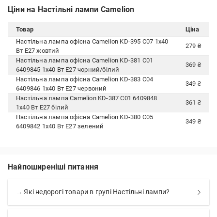
Ціни на Настільні лампи Camelion
Товар
Ціна
Настільна лампа офісна Camelion KD-395 C07 1x40
279 ₴
Вт E27 жовтий
Настільна лампа офісна Camelion KD-381 C01
369 ₴
6409845 1x40 Вт E27 чорний/білий
Настільна лампа офісна Camelion KD-383 C04
349 ₴
6409846 1x40 Вт E27 червоний
Настільна лампа Camelion KD-387 C01 6409848
361 ₴
1x40 Вт E27 білий
Настільна лампа офісна Camelion KD-380 C05
349 ₴
6409842 1x40 Вт E27 зелений
Найпоширеніші питання
→ Які недорогі товари в групі Настільні лампи?