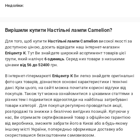
Недоліки:
немае
Вирішили купити Настільні лампи Camelion?
Для того, щоб купити
Настільні лампи Camelion
високої якості за
доступною ціною, досить відвідати наш інтернет-магазин
Епіцентр К
. Тут Ви знайдете широкий асортимент товарів цієї
групи, який налічує
6 одиниць
. Серед них товари з низькими
цінами
від 56 до 52400
грн.
В інтернет-гіпермаркеті
Епіцентр К
Ви легко знайдете оригінальні
фото цих товарів, дізнаєтеся основні характеристики і технічні
дані. Крім цього, на сайті можна почитати корисні відгуки від
покупців. Також тут можна ознайомитися з цікавими статтями з
різних тем і подивитися відеоогляди на найбільш затребувані
товари категорії
. Для покупця регулярно проводяться акції,
розпродажі та знижки з безліччю вигідних позицій. Купуючи у
нас, Ви отримаєте сертифікований товар з офіційною гарантією
від виробника, зможете забрати його в Києві або в будь-якому
іншому місті України, попередньо оформивши доставку або
скориставшися безкоштовним самовивозом.