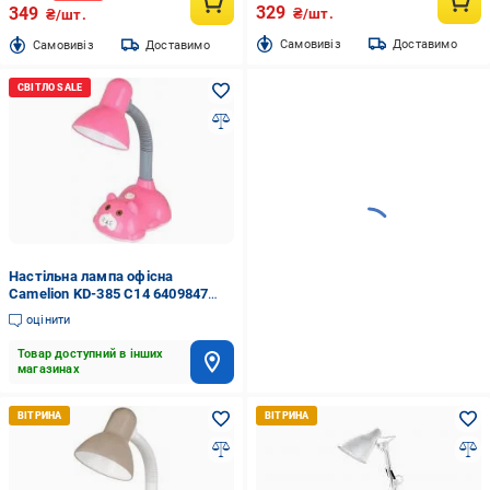
329
349
₴/шт.
₴/шт.
Cамовивіз
Доставимо
Cамовивіз
Доставимо
Настільна лампа офісна
Camelion KD-385 C14 6409847
1x40 Вт E27 рожевий
оцінити
Товар доступний в інших
магазинах