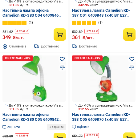
До -10% з суперкредиткою Visa Вигода
До -10% з суперкредиткою Visa Вигода
331.55
₴/шт.
342.95
₴/шт.
Настільна лампа офісна
Настільна лампа Camelion KD-
Camelion KD-383 C04 6409846
387 C01 6409848 1x40 Вт E27
1x40 Вт E27 червоний
білий
1
1
581.62
532.89
-
232.62
₴
-
171.89
₴
349
361
₴/шт.
₴/шт.
Cамовивіз
Доставимо
Доставимо
До -10% з суперкредиткою Visa Вигода
До -10% з суперкредиткою Visa Вигода
331.55
₴/шт.
312.55
₴/шт.
Настільна лампа офісна
Настільна лампа Camelion KD-
Camelion KD-380 C05 6409842
388 C05 6409870 1x40 Вт E27
1x40 Вт E27 зелений
зелений
оцінити
оцінити
2 варіанти
654.72
-
325.72
₴
532.89
-
183.89
₴