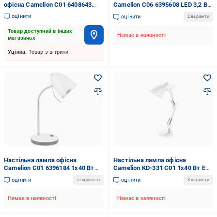
офісна Camelion C01 6408643
Camelion C06 6395608 LED 3,2 Вт
1x40 Вт E27 білий KD-306
блакитний KD-796
оцінити
оцінити
2 варіанти
Товар доступний в інших
Немає в наявності
магазинах
Уцінка:
Товар з вітрини
Настільна лампа офісна
Настільна лампа офісна
Camelion C01 6396184 1x40 Вт
Camelion KD-331 C01 1x40 Вт E27
E27 білий KD-308
білий
оцінити
оцінити
5 варіантів
3 варіанти
Немає в наявності
Немає в наявності