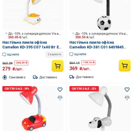
До -10% з суперкредиткою Visa Вигода
До -10% з суперкредиткою Visa Вигода
265.05
₴/шт.
350.55
₴/шт.
Настільна лампа офісна
Настільна лампа офісна
Camelion KD-395 C07 1x40 Вт E27
Camelion KD-381 C01 6409845
жовтий
1x40 Вт E27 чорний/білий
оцінити
оцінити
2 варіанти
564.14
-
195.14
₴
563.39
-
284.39
₴
369
279
₴/шт.
₴/шт.
Доставимо
Cамовивіз
Доставимо