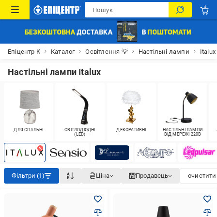
Епіцентр К
Каталог
Освітлення 💡
Настільні лампи
Italux
Настільні лампи Italux
ДЛЯ СПАЛЬНІ
СВІТЛОДІОДНІ
ДЕКОРАТИВНІ
НАСТІЛЬНІ ЛАМПИ
(LED)
ВІД МЕРЕЖІ 220В
Фільтри (1)
Ціна
Продавець
очистити 