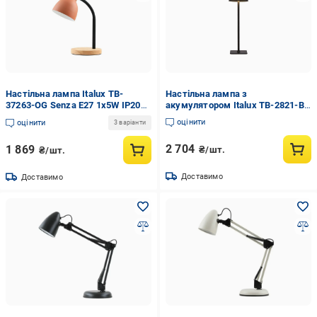
Настільна лампа Italux TB-
Настільна лампа з
37263-OG Senza E27 1x5W IP20
акумулятором Italux TB-2821-BK
Помаранчевий (36554727)
Atlis Led 1x5W 3000-6500K 300Lm
оцінити
оцінити
3 варіанти
IP54 Чорний (36554736)
2 704
1 869
₴/шт.
₴/шт.
Доставимо
Доставимо