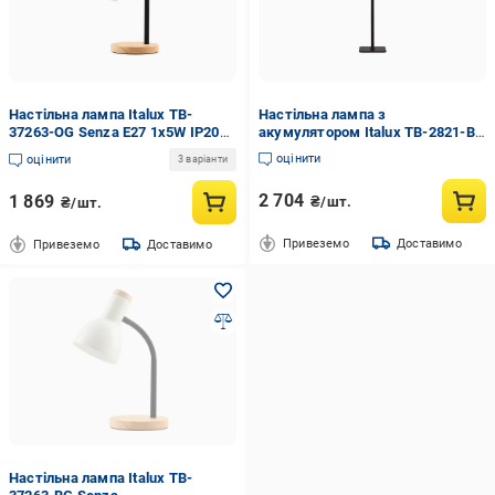
Настільна лампа Italux TB-
Настільна лампа з
37263-OG Senza E27 1x5W IP20
акумулятором Italux TB-2821-BK
Помаранчевий (25023449)
Atlis Led 1x5W 3000-6500K 300Lm
оцінити
оцінити
3 варіанти
IP54 Чорний (26158377)
2 704
1 869
₴/шт.
₴/шт.
Привеземо
Доставимо
Привеземо
Доставимо
Настільна лампа Italux TB-