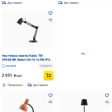
Доставимо
Доставимо
Настільна лампа Italux TB-
29928-BK Notari GU10 1x5W IP20
Чорний (24019189)
оцінити
2 варіанти
2 051
₴/шт.
Привеземо
Доставимо