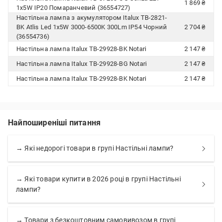
1 869 ₴
1x5W IP20 Помаранчевий (36554727)
Настільна лампа з акумулятором Italux TB-2821-
BK Atlis Led 1x5W 3000-6500K 300Lm IP54 Чорний
2 704 ₴
(36554736)
Настільна лампа Italux TB-29928-BK Notari
2 147 ₴
Настільна лампа Italux TB-29928-BG Notari
2 147 ₴
Настільна лампа Italux TB-29928-BK Notari
2 147 ₴
Найпоширеніші питання
→ Які недорогі товари в групі Настільні лампи?
→ Які товари купити в 2026 році в групі Настільні
лампи?
→ Товари з безкоштовним самовивозом в групі