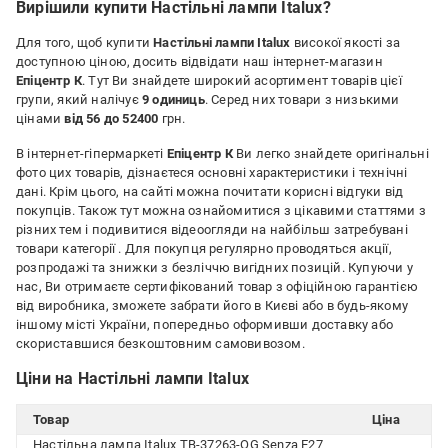
Вирішили купити Настільні лампи Italux?
Для того, щоб купити
Настільні лампи Italux
високої якості за
доступною ціною, досить відвідати наш інтернет-магазин
Епіцентр К
. Тут Ви знайдете широкий асортимент товарів цієї
групи, який налічує
9 одиниць
. Серед них товари з низькими
цінами
від 56 до 52400
грн.
В інтернет-гіпермаркеті
Епіцентр К
Ви легко знайдете оригінальні
фото цих товарів, дізнаєтеся основні характеристики і технічні
дані. Крім цього, на сайті можна почитати корисні відгуки від
покупців. Також тут можна ознайомитися з цікавими статтями з
різних тем і подивитися відеоогляди на найбільш затребувані
товари категорії
. Для покупця регулярно проводяться акції,
розпродажі та знижки з безліччю вигідних позицій. Купуючи у
нас, Ви отримаєте сертифікований товар з офіційною гарантією
від виробника, зможете забрати його в Києві або в будь-якому
іншому місті України, попередньо оформивши доставку або
скориставшися безкоштовним самовивозом.
Ціни на Настільні лампи Italux
Товар
Ціна
Настільна лампа Italux TB-37263-OG Senza E27