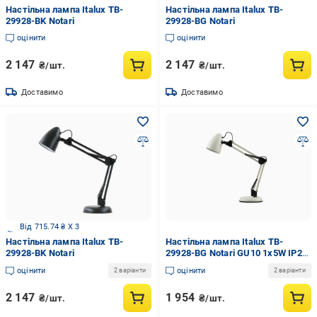
Настільна лампа Italux TB-
Настільна лампа Italux TB-
29928-BK Notari
29928-BG Notari
оцінити
оцінити
2 147
2 147
₴/шт.
₴/шт.
Доставимо
Доставимо
Від 715.74 ₴ X 3
Настільна лампа Italux TB-
Настільна лампа Italux TB-
29928-BK Notari
29928-BG Notari GU10 1x5W IP20
Білий (24550029)
оцінити
оцінити
2 варіанти
2 варіанти
2 147
1 954
₴/шт.
₴/шт.