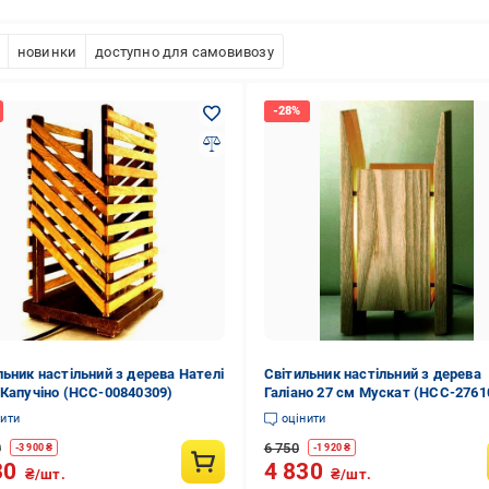
новинки
доступно для самовивозу
льник настільний з дерева Нателі
Світильник настільний з дерева
/Капучіно (НСС-00840309)
Галіано 27 см Мускат (НСС-2761
нити
оцінити
0
6 750
-
3 900
₴
-
1 920
₴
30
4 830
₴/шт.
₴/шт.