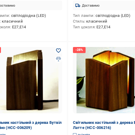
оставимо
Доставимо
ампи
світлодіодна (LED)
Тип лампи
світлодіодна (LED)
класичний
Стиль
класичний
околя
E27,E14
Тип цоколя
E27,E14
льник настільний з дерева Бутвіл
Світильник настільний з дерева 
іно (НСС-006209)
Латте (НСС-006216)
нити
оцінити