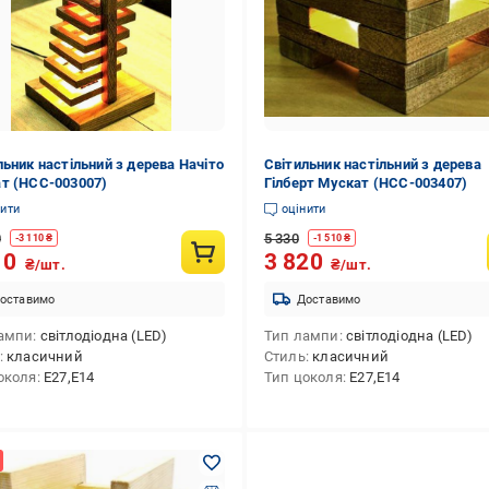
льник настільний з дерева Начіто
Світильник настільний з дерева
т (НСС-003007)
Гілберт Мускат (НСС-003407)
нити
оцінити
0
5 330
-
3 110
₴
-
1 510
₴
10
3 820
₴/шт.
₴/шт.
оставимо
Доставимо
ампи
світлодіодна (LED)
Тип лампи
світлодіодна (LED)
класичний
Стиль
класичний
околя
E27,E14
Тип цоколя
E27,E14