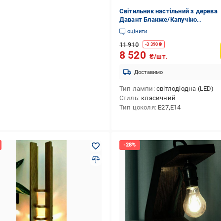
Світильник настільний з дерева
Давант Бланже/Капучіно
(НСС-00640109)
оцінити
11 910
-
3 390
₴
8 520
₴/шт.
Доставимо
Тип лампи
світлодіодна (LED)
Стиль
класичний
Тип цоколя
E27,E14