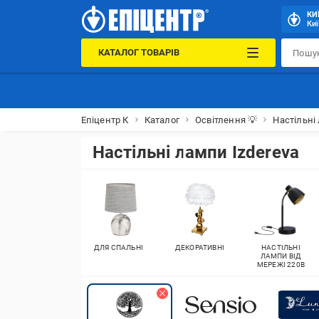
КИ
Киї
КАТАЛОГ ТОВАРІВ
Епіцентр К
Каталог
Освітлення 💡
Настільні
Настільні лампи Izdereva
ДЛЯ СПАЛЬНІ
ДЕКОРАТИВНІ
НАСТІЛЬНІ
ЛАМПИ ВІД
МЕРЕЖІ 220В