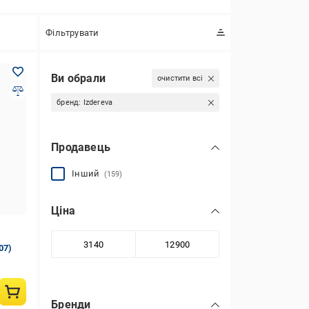
Фільтрувати
Ви обрали
очистити всі
бренд:
Izdereva
Продавець
Інший
(159)
Ціна
07)
Бренди