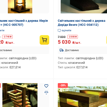
льник настільний з дерева Іберія
Світильник настільний з дерева
т (НСС-005707)
Деріде Венге (НСС-004112)
нити
оцінити
0
7 030
-
3 740
₴
-
2 000
₴
20
5 030
₴/шт.
₴/шт.
оставимо
Доставимо
ампи
світлодіодна (LED)
Тип лампи
світлодіодна (LED)
класичний
Стиль
класичний
околя
E27,E14
Тип цоколя
E27,E14