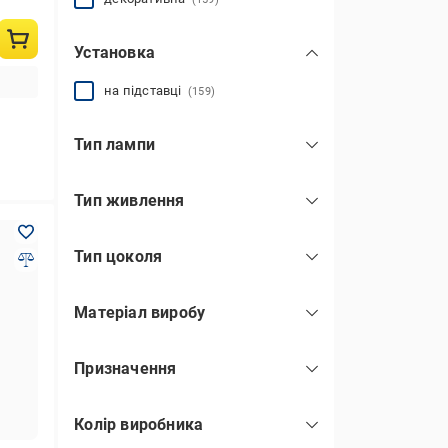
Установка
на підставці
(159)
Тип лампи
світлодіодна (LED)
(159)
Тип живлення
мережа
(159)
Тип цоколя
E14
(159)
Матеріал виробу
E27
(159)
дерево
(159)
Призначення
для кафе/ресторану
(159)
Колір виробника
для офісу
(159)
бежевий
(33)