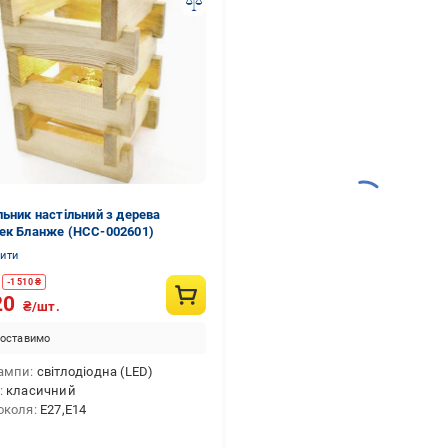
льник настільний з дерева
ек Бланже (НСС-002601)
нити
-
1 510
₴
20
₴/шт.
оставимо
ампи
світлодіодна (LED)
класичний
околя
E27,E14