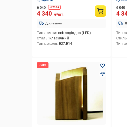
6 040
6 040
-
1 700
₴
4 340
4 3
₴/шт.
Доставимо
Д
Тип лампи
світлодіодна (LED)
Тип л
Стиль
класичний
Стиль
Тип цоколя
E27,E14
Тип ц