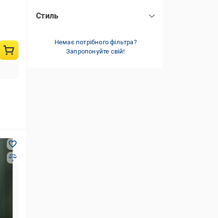
для спальні
(159)
Стиль
жовтий
(31)
для кабінету
(159)
класичний
(159)
коричневий
(86)
Немає потрібного фільтра?
сірий
(1)
Запропонуйте свій!
чорний
(8)