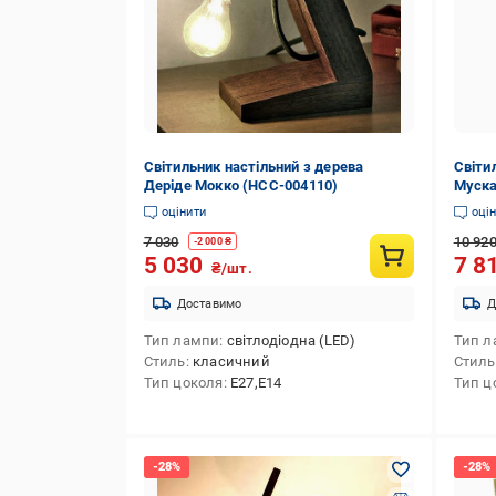
Світильник настільний з дерева
Світи
Деріде Мокко (НСС-004110)
Муска
оцінити
оці
7 030
10 92
-
2 000
₴
5 030
7 8
₴/шт.
Доставимо
Д
Тип лампи
світлодіодна (LED)
Тип л
Стиль
класичний
Стиль
Тип цоколя
E27,E14
Тип ц