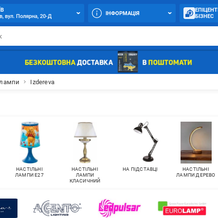
ЇВ
ЕПІЦЕНТ
ІНФОРМАЦІЯ
в, вул. Полярна, 20-Д
БІЗНЕС
 лампи
Izdereva
НАСТІЛЬНІ
НАСТІЛЬНІ
НА ПІДСТАВЦІ
НАСТІЛЬНІ
ЛАМПИ E27
ЛАМПИ
ЛАМПИ ДЕРЕВО
КЛАСИЧНИЙ