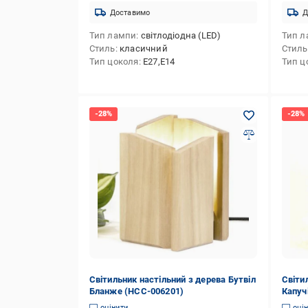
Доставимо
Д
Тип лампи
світлодіодна (LED)
Тип л
Стиль
класичний
Стиль
Тип цоколя
E27,E14
Тип ц
Світильник настільний з дерева Бутвіл
Світи
Бланже (НСС-006201)
Капуч
оцінити
оці