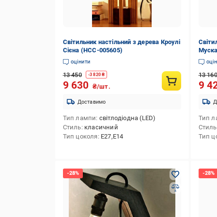
Світильник настільний з дерева Кроулі
Світи
Сієна (НСС-005605)
Муска
оцінити
оці
13 450
13 16
-
3 820
₴
9 630
9 4
₴/шт.
Доставимо
Д
Тип лампи
світлодіодна (LED)
Тип л
Стиль
класичний
Стиль
Тип цоколя
E27,E14
Тип ц