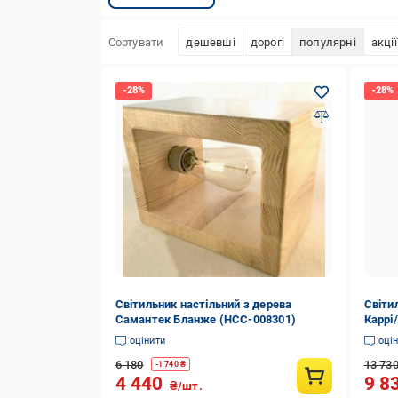
Сортувати
дешевші
дорогі
популярні
акції
Світильник настільний з дерева
Світи
Самантек Бланже (НСС-008301)
Каррі
оцінити
оці
6 180
13 73
-
1 740
₴
4 440
9 8
₴/шт.