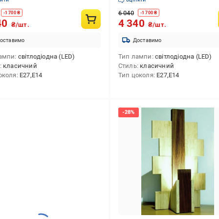
6 040
-
1 700
₴
-
1 700
₴
40
4 340
₴/шт.
₴/шт.
оставимо
Доставимо
ампи
світлодіодна (LED)
Тип лампи
світлодіодна (LED)
класичний
Стиль
класичний
околя
E27,E14
Тип цоколя
E27,E14