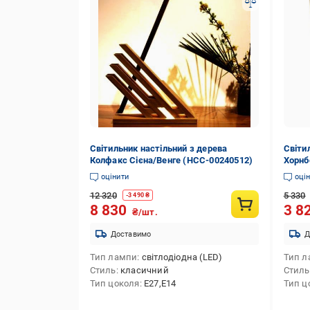
Світильник настільний з дерева
Світи
Колфакс Сієна/Венге (НСС-00240512)
Хорнб
оцінити
оці
12 320
5 330
-
3 490
₴
8 830
3 8
₴/шт.
Доставимо
Д
Тип лампи
світлодіодна (LED)
Тип л
Стиль
класичний
Стиль
Тип цоколя
E27,E14
Тип ц