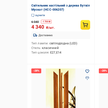
Світильник настільний з дерева Бутвіл
Мускат (НСС-006207)
оцінити
6 040
-
1 700
₴
4 340
₴/шт.
Доставимо
Тип лампи
світлодіодна (LED)
Стиль
класичний
Тип цоколя
E27,E14