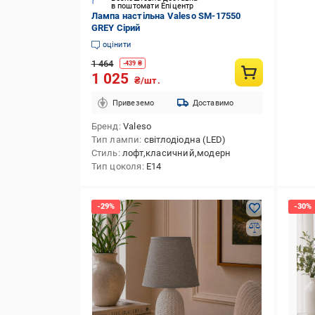
в поштомати Епіцентр
Лампа настільна Valeso SM-17550
GREY Сірий
оцінити
1 464
-
439
₴
1 025
₴/шт.
Привеземо
Доставимо
Бренд
Valeso
Тип лампи
світлодіодна (LED)
Стиль
лофт,класичний,модерн
Тип цоколя
E14