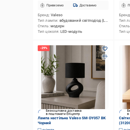
Привеземо
Доставимо
П
Бренд
Valeso
Брен
Тип лампи
вбудований світлодіод (LED)
Тип л
Стиль
модерн
Стиль
Тип цоколя
LED-модуль
Тип ц
Безкоштовна доставка
Б
в поштомати Епіцентр
в
Лампа настільна Valeso SM-DY057 BK
Світи
Чорний
(3120
оцінити
оці