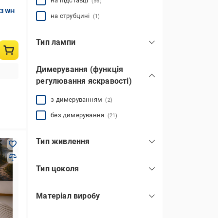
на підставці
(56)
43 WH
на струбцині
(1)
Тип лампи
вбудований світлодіод (LED)
(19)
Димерування (функція
лампа розжарювання
(14)
регулювання яскравості)
енергозберігаюча КЛЛ
(1)
світлодіодна (LED)
з димеруванням
(2)
(36)
світлодіодна (LED)/галогенна
без димерування
(21)
(1)
філаментна (LED)
(11)
показати всі
Тип живлення
USB-порт
(10)
Тип цоколя
акумулятор
(1)
E14
(31)
мережа
(46)
Матеріал виробу
E27
(3)
сталь
(7)
LED-модуль
(9)