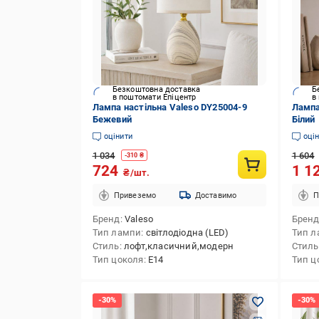
Безкоштовна доставка
Б
в поштомати Епіцентр
в
Лампа настільна Valeso DY25004-9
Лампа
Бежевий
Білий
оцінити
оці
1 034
1 604
-
310
₴
724
1 1
₴/шт.
Привеземо
Доставимо
П
Бренд
Valeso
Брен
Тип лампи
світлодіодна (LED)
Тип л
Стиль
лофт,класичний,модерн
Стиль
Тип цоколя
E14
Тип ц