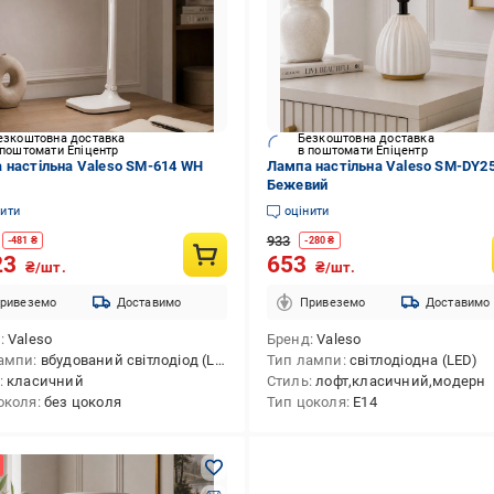
езкоштовна доставка
Безкоштовна доставка
 поштомати Епіцентр
в поштомати Епіцентр
 настільна Valeso SM-614 WH
Лампа настільна Valeso SM-DY2
Бежевий
нити
оцінити
933
-
481
₴
-
280
₴
23
653
₴/шт.
₴/шт.
ривеземо
Доставимо
Привеземо
Доставимо
д
Valeso
Бренд
Valeso
ампи
вбудований світлодіод (LED)
Тип лампи
світлодіодна (LED)
класичний
Стиль
лофт,класичний,модерн
околя
без цоколя
Тип цоколя
E14