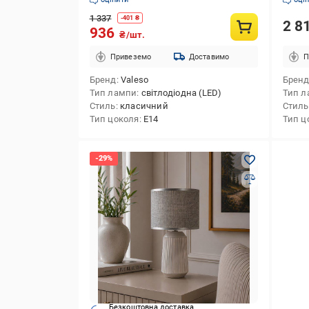
1 337
-
401
₴
2 8
936
₴/шт.
Привеземо
Доставимо
П
Бренд
Valeso
Брен
Тип лампи
світлодіодна (LED)
Тип л
Стиль
класичний
Стиль
Тип цоколя
E14
Тип ц
Безкоштовна доставка