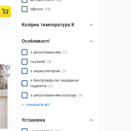
офісна
(10)
Колірна температура K
6600
(5)
Особливості
2000
(1)
3000
(16)
з регулюванням
(1)
4000
(10)
гнучкий
(3)
6000
(3)
з акумулятором
(1)
6500
(8)
показати всі
з безпровідною зарядкою
гаджетів
(1)
з регулюванням кольору
(1)
з сенсорним керуванням
з функцією захисту очей
переносні
(1)
(1)
(1)
показати всі
Установка