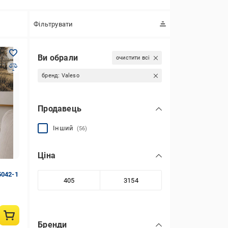
Фільтрувати
Ви обрали
очистити всі
бренд:
Valeso
Продавець
Інший
(56)
Ціна
5042-1
Бренди