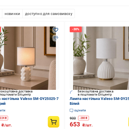
новинки
доступно для самовивозу
езкоштовна доставка
Безкоштовна доставка
 поштомати Епіцентр
в поштомати Епіцентр
 настільна Valeso SM-DY25025-7
Лампа настільна Valeso SM-DY2
рий
Білий
нити
оцінити
933
224
₴
-
280
₴
2
653
₴/шт.
₴/шт.