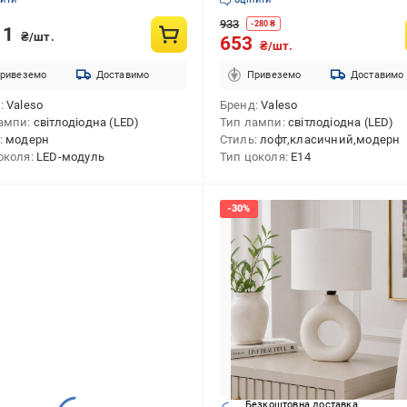
933
-
280
₴
11
₴/шт.
653
₴/шт.
ривеземо
Доставимо
Привеземо
Доставимо
д
Valeso
Бренд
Valeso
ампи
світлодіодна (LED)
Тип лампи
світлодіодна (LED)
модерн
Стиль
лофт,класичний,модерн
околя
LED-модуль
Тип цоколя
E14
Безкоштовна доставка