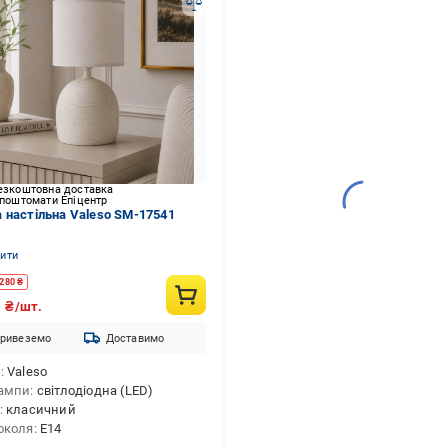
езкоштовна доставка
 поштомати Епіцентр
 настільна Valeso SM-17541
нити
280
₴
3
₴/шт.
ривеземо
Доставимо
д
Valeso
ампи
світлодіодна (LED)
класичний
околя
E14