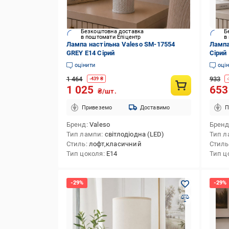
Безкоштовна доставка
Б
в поштомати Епіцентр
в
Лампа настільна Valeso SM-17554
Лампа
GREY E14 Сірий
Сірий
оцінити
оці
1 464
933
-
439
₴
-
1 025
65
₴/шт.
Привеземо
Доставимо
П
Бренд
Valeso
Брен
Тип лампи
світлодіодна (LED)
Тип л
Стиль
лофт,класичний
Стиль
Тип цоколя
E14
Тип ц