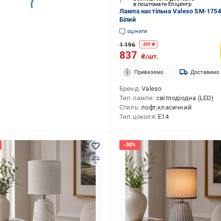
в поштомати Епіцентр
Лампа настільна Valeso SM-175
Білий
оцінити
1 196
-
359
₴
837
₴/шт.
Привеземо
Доставимо
Бренд
Valeso
Тип лампи
світлодіодна (LED)
Стиль
лофт,класичний
Тип цоколя
E14