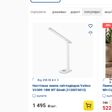
Сортувати
дешевші
дорогі
популярні
акції
Б
Від 498.38 ₴ X 3
в
Настільна лампа світлодіодна Valeso
Лампа
VC009-18W WT Білий (3120076013)
WH Сі
оцінити
оці
746
-
1 495
₴/шт.
52