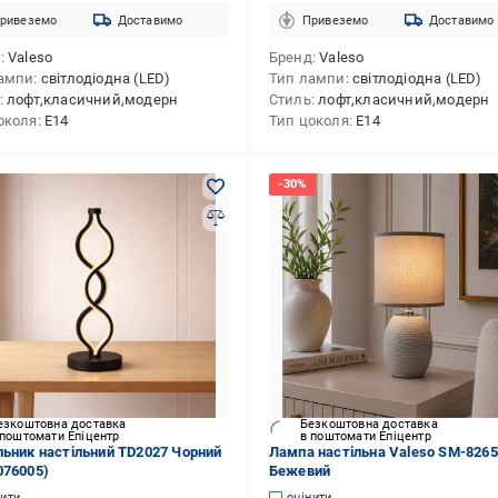
ривеземо
Доставимо
Привеземо
Доставимо
д
Valeso
Бренд
Valeso
ампи
світлодіодна (LED)
Тип лампи
світлодіодна (LED)
лофт,класичний,модерн
Стиль
лофт,класичний,модерн
околя
E14
Тип цоколя
E14
езкоштовна доставка
Безкоштовна доставка
 поштомати Епіцентр
в поштомати Епіцентр
льник настільний TD2027 Чорний
Лампа настільна Valeso SM-8265
076005)
Бежевий
нити
оцінити