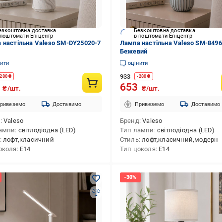
езкоштовна доставка
Безкоштовна доставка
 поштомати Епіцентр
в поштомати Епіцентр
 настільна Valeso SM-DY25020-7
Лампа настільна Valeso SM-8496
Бежевий
нити
оцінити
933
280
₴
-
280
₴
3
653
₴/шт.
₴/шт.
ривеземо
Доставимо
Привеземо
Доставимо
д
Valeso
Бренд
Valeso
ампи
світлодіодна (LED)
Тип лампи
світлодіодна (LED)
лофт,класичний
Стиль
лофт,класичний,модерн
околя
E14
Тип цоколя
E14