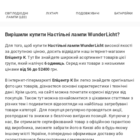
СВІТЛОДІОДНІ
ЛІХТАРІ
ПОДОВЖУВАЧІ
БАТАРЕЙКИ
ЛАМПИ (LED)
Вирішили купити Настільні лампи WunderLicht?
Для того, щоб купити
Настільні лампи WunderLicht
високої якості
за доступною ціною, досить відвідати наш інтернет-магазин
Епіцентр К
. Тут Ви знайдете широкий асортимент товарів цієї
групи, який налічує
6 одиниць
. Серед них товари з низькими
цінами
від 56 до 52400
грн.
В інтернет-гіпермаркеті
Епіцентр К
Ви легко знайдете оригінальні
фото цих товарів, дізнаєтеся основні характеристики і технічні
дані. Крім цього, на сайті можна почитати корисні відгуки від
покупців. Також тут можна ознайомитися з цікавими статтями з
різних тем і подивитися відеоогляди на найбільш затребувані
товари категорії
. Для покупця регулярно проводяться акції,
розпродажі та знижки з безліччю вигідних позицій. Купуючи у
нас, Ви отримаєте сертифікований товар з офіційною гарантією
від виробника, зможете забрати його в Києві або в будь-якому
іншому місті України, попередньо оформивши доставку або
скориставшися безкоштовним самовивозом.