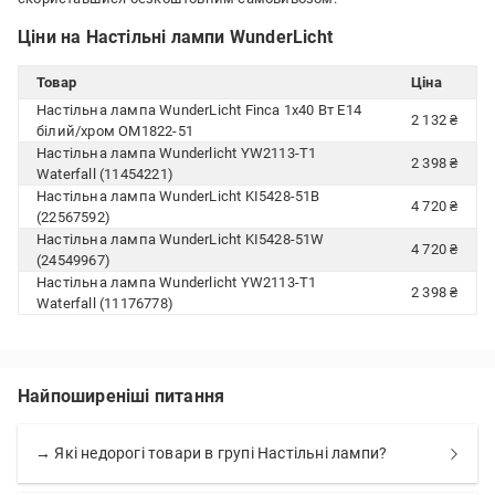
Ціни на Настільні лампи WunderLicht
Товар
Ціна
Настільна лампа WunderLicht Finca 1x40 Вт E14
2 132 ₴
білий/хром OM1822-51
Настільна лампа Wunderlicht YW2113-T1
2 398 ₴
Waterfall (11454221)
Настільна лампа WunderLicht KI5428-51B
4 720 ₴
(22567592)
Настільна лампа WunderLicht KI5428-51W
4 720 ₴
(24549967)
Настільна лампа Wunderlicht YW2113-T1
2 398 ₴
Waterfall (11176778)
Найпоширеніші питання
→ Які недорогі товари в групі Настільні лампи?