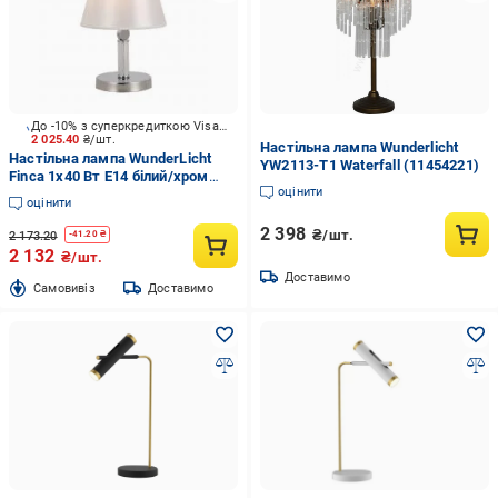
До -10% з суперкредиткою Visa Вигода
2 025.40
₴/шт.
Настільна лампа Wunderlicht
Настільна лампа WunderLicht
YW2113-T1 Waterfall (11454221)
Finca 1x40 Вт E14 білий/хром
оцінити
OM1822-51
оцінити
2 398
₴/шт.
2 173.20
-
41.20
₴
2 132
₴/шт.
Доставимо
Cамовивіз
Доставимо