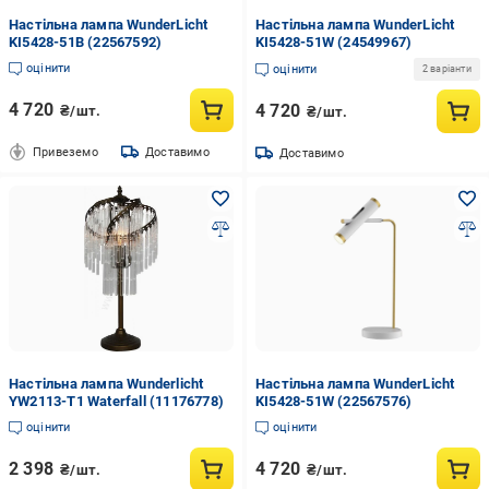
Настільна лампа WunderLicht
Настільна лампа WunderLicht
KI5428-51B (22567592)
KI5428-51W (24549967)
оцінити
оцінити
2 варіанти
4 720
4 720
₴/шт.
₴/шт.
Привеземо
Доставимо
Доставимо
Настільна лампа Wunderlicht
Настільна лампа WunderLicht
YW2113-T1 Waterfall (11176778)
KI5428-51W (22567576)
оцінити
оцінити
2 398
4 720
₴/шт.
₴/шт.