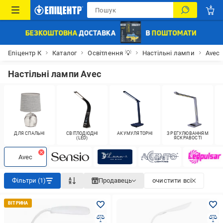
Епіцентр К
Каталог
Освітлення 💡
Настільні лампи
Avec
Настільні лампи Avec
ДЛЯ СПАЛЬНІ
СВІТЛОДІОДНІ
АКУМУЛЯТОРНІ
З РЕГУЛЮВАННЯМ
(LED)
ЯСКРАВОСТІ
Avec
Фільтри (1)
Продавець
очистити всі