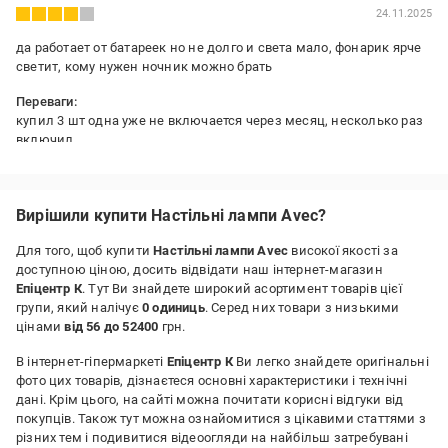
24.11.2025
да работает от батареек но не долго и света мало, фонарик ярче
светит, кому нужен ночник можно брать
Переваги:
купил 3 шт одна уже не включается через месяц, несколько раз
включил
Недоліки:
не думайте что ярко светит ближе к ночнику подойдет
Вирішили купити Настільні лампи Avec?
Для того, щоб купити
Настільні лампи Avec
високої якості за
доступною ціною, досить відвідати наш інтернет-магазин
Епіцентр К
. Тут Ви знайдете широкий асортимент товарів цієї
групи, який налічує
0 одиниць
. Серед них товари з низькими
цінами
від 56 до 52400
грн.
В інтернет-гіпермаркеті
Епіцентр К
Ви легко знайдете оригінальні
фото цих товарів, дізнаєтеся основні характеристики і технічні
дані. Крім цього, на сайті можна почитати корисні відгуки від
покупців. Також тут можна ознайомитися з цікавими статтями з
різних тем і подивитися відеоогляди на найбільш затребувані