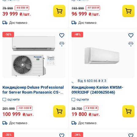
79 999
193 999
-
40 000
₴
-
97 000
₴
39 999
96 999
₴/шт.
₴/шт.
Доставимо
Доставимо
Від 6 600.66 ₴ X 3
Кондиціонер Deluxe Professional
Кондиціонер Kanion KWSM-
for Server Room Panasonic CS-
09IR32HF (2400625046)
Z42YKEA/CU-Z42YKEA
оцінити
оцінити
201 999
38 700
-
101 000
₴
-
18 900
₴
100 999
19 800
₴/шт.
₴/шт.
Доставимо
Доставимо