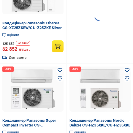
Кондиціонер Panasonic Etherea
CS-XZ25ZKEW/CU-Z25ZKE Silver
оцінити
125 852
-
63 000
₴
62 852
₴/шт.
Доставимо
Кондиціонер Panasonic Super
Кондиціонер Panasonic Nordic
Compact Inverter CS-
Deluxe CS-HZ35XKE/CU-HZ35XKE
PZ25WKD/CU-PZ25WKD
оцінити
оцінити