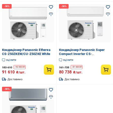
Кондиціонер Panasonic Etherea
Кондиціонер Panasonic Super
CS-Z50ZKEW/CU-Z50ZKE White
Compact Inverter CS-
TZ50ZKEW/CU-TZ50ZKE
оцінити
оцінити
183 610
161 738
-
92 000
₴
-
81 000
₴
91 610
80 738
₴/шт.
₴/шт.
Доставимо
Доставимо