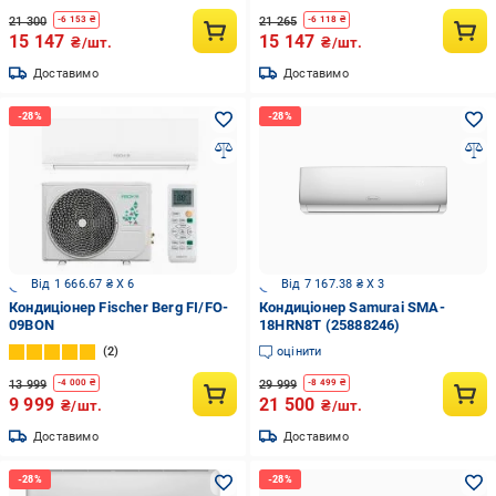
21 300
21 265
-
6 153
₴
-
6 118
₴
15 147
15 147
₴/шт.
₴/шт.
Доставимо
Доставимо
Від 1 666.67 ₴ X 6
Від 7 167.38 ₴ X 3
Кондиціонер Fischer Berg FI/FO-
Кондиціонер Samurai SMA-
09BON
18HRN8T (25888246)
2
оцінити
13 999
29 999
-
4 000
₴
-
8 499
₴
9 999
21 500
₴/шт.
₴/шт.
Доставимо
Доставимо