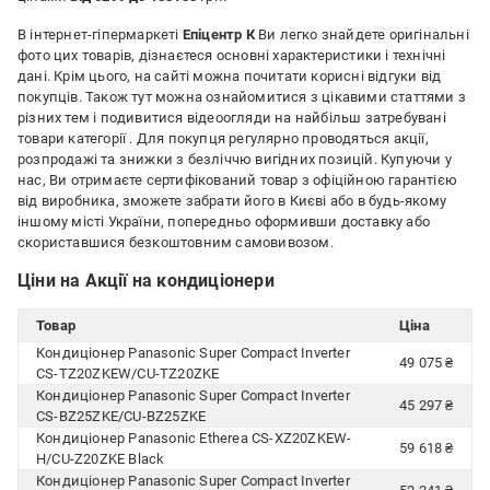
В інтернет-гіпермаркеті
Епіцентр К
Ви легко знайдете оригінальні
фото цих товарів, дізнаєтеся основні характеристики і технічні
дані. Крім цього, на сайті можна почитати корисні відгуки від
покупців. Також тут можна ознайомитися з цікавими статтями з
різних тем і подивитися відеоогляди на найбільш затребувані
товари категорії
. Для покупця регулярно проводяться акції,
розпродажі та знижки з безліччю вигідних позицій. Купуючи у
нас, Ви отримаєте сертифікований товар з офіційною гарантією
від виробника, зможете забрати його в Києві або в будь-якому
іншому місті України, попередньо оформивши доставку або
скориставшися безкоштовним самовивозом.
Ціни на Акції на кондиціонери
Товар
Ціна
Кондиціонер Panasonic Super Compact Inverter
49 075 ₴
CS-TZ20ZKEW/CU-TZ20ZKE
Кондиціонер Panasonic Super Compact Inverter
45 297 ₴
CS-BZ25ZKE/CU-BZ25ZKE
Кондиціонер Panasonic Etherea CS-XZ20ZKEW-
59 618 ₴
H/CU-Z20ZKE Black
Кондиціонер Panasonic Super Compact Inverter