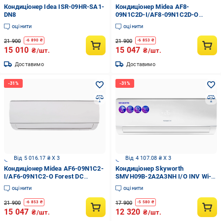
Кондиціонер Idea ISR-09HR-SA1-
Кондиціонер Midea AF8-
DN8
09N1C2D-I/AF8-09N1C2D-O
Forest DC Inverter (22905016)
оцінити
оцінити
21 900
21 900
-
6 890
₴
-
6 853
₴
15 010
15 047
₴/шт.
₴/шт.
Доставимо
Доставимо
Від 5 016.17 ₴ X 3
Від 4 107.08 ₴ X 3
Кондиціонер Midea AF6-09N1C2-
Кондиціонер Skyworth
I/AF6-09N1C2-O Forest DC
SMVH09B-2A2A3NH I/O INV Wi-Fi
Inverter (22904995)
Ready R32 (32477870)
оцінити
оцінити
21 900
17 900
-
6 853
₴
-
5 580
₴
15 047
12 320
₴/шт.
₴/шт.