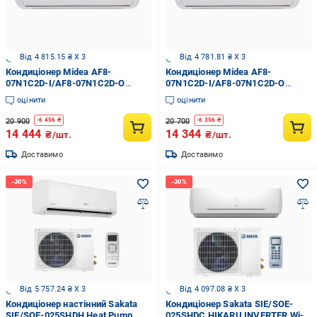
Від 4 815.15 ₴ X 3
Від 4 781.81 ₴ X 3
Кондиціонер Midea AF8-
Кондиціонер Midea AF8-
07N1C2D-I/AF8-07N1C2D-O
07N1C2D-I/AF8-07N1C2D-O
панель AF8 Forest DC Inverter
Forest DC Inverter (22905013)
оцінити
оцінити
20 900
20 700
-
6 456
₴
-
6 356
₴
14 444
14 344
₴/шт.
₴/шт.
Доставимо
Доставимо
Від 5 757.24 ₴ X 3
Від 4 097.08 ₴ X 3
Кондиціонер настінний Sakata
Кондиціонер Sakata SIE/SOE-
SIE/SOE-025SHDH Heat Pump
025SHDC HIKARU INVERTER Wi-fi