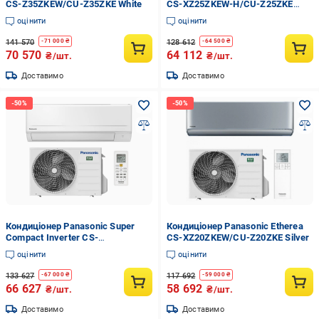
CS-Z35ZKEW/CU-Z35ZKE White
CS-XZ25ZKEW-H/CU-Z25ZKE
Black
оцінити
оцінити
141 570
128 612
-
71 000
₴
-
64 500
₴
70 570
64 112
₴/шт.
₴/шт.
Доставимо
Доставимо
Кондиціонер Panasonic Super
Кондиціонер Panasonic Etherea
Compact Inverter CS-
CS-XZ20ZKEW/CU-Z20ZKE Silver
BZ50ZKE/CU-BZ50ZKE
оцінити
оцінити
133 627
117 692
-
67 000
₴
-
59 000
₴
66 627
58 692
₴/шт.
₴/шт.
Доставимо
Доставимо