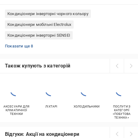
Кондиціонери інверторні чорного кольору
Кондиціонери мобільні Electrolux
Кондиціонери інверторні SENSEI
Кондиціонери мобільні 9 btu
Кондиціонери мобільні 7 btu
Мобільні кондиціонери охолодження та обігрів
Кондиціонери Haier інверторні
Кондиціонери мобільні 12 btu
Кондиціонери інверторні Gree
Інверторні кондиціонери OSAKA
Інверторні спліт-системи
Показати ще 8
Також купують з категорій
АКСЕСУАРИ ДЛЯ
ЛІХТАРІ
ХОЛОДИЛЬНИКИ
ПОСЛУГИ З
КЛІМАТИЧНОЇ
КАТЕГОРІЇ
ТЕХНІКИ
«ПОБУТОВА
ТЕХНІКА»
Відгуки: Акції на кондиціонери