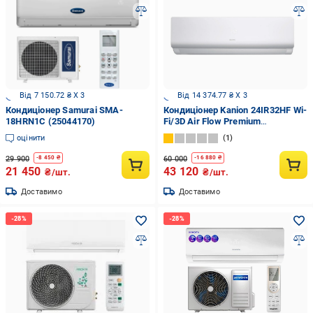
Від 7 150.72 ₴ X 3
Від 14 374.77 ₴ X 3
Кондиціонер Samurai SMA-
Кондиціонер Kanion 24IR32HF Wi-
18HRN1C (25044170)
Fi/3D Air Flow Premium
(2578160682)
оцінити
1
29 900
60 000
-
8 450
₴
-
16 880
₴
21 450
43 120
₴/шт.
₴/шт.
Доставимо
Доставимо