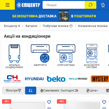
Епіцентр К
Каталог
Побутова техніка 📦
Кліматична техніка
Акції на кондиціонери
МОБІЛЬНІ
ІНВЕРТОРНІ
СПЛІТ-СИСТЕМИ
МУЛЬТИСПЛІТ-
КОНДИЦІОНЕРИ
СИСТЕМИ
Фільтри
Самовивіз:
Сьогодні
Ціна