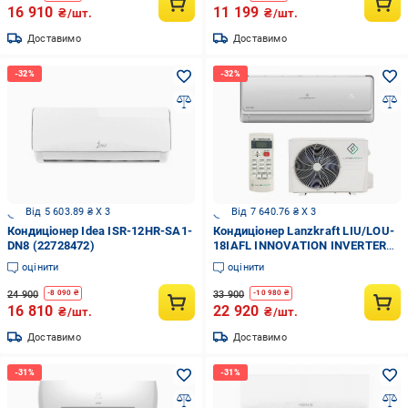
16 910
11 199
₴/шт.
₴/шт.
Доставимо
Доставимо
Від 5 603.89 ₴ X 3
Від 7 640.76 ₴ X 3
Кондиціонер Idea ISR-12HR-SA1-
Кондиціонер Lanzkraft LIU/LOU-
DN8 (22728472)
18IAFL INNOVATION INVERTER
(до -15°C)
оцінити
оцінити
24 900
33 900
-
8 090
₴
-
10 980
₴
16 810
22 920
₴/шт.
₴/шт.
Доставимо
Доставимо