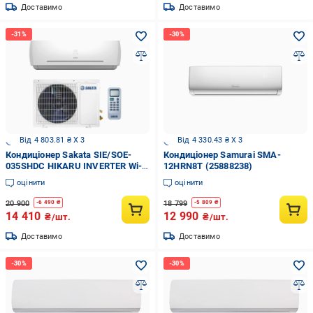
Доставимо
Доставимо
Від 4 803.81 ₴ X 3
Від 4 330.43 ₴ X 3
Кондиціонер Sakata SIE/SOE-
Кондиціонер Samurai SMA-
035SHDC HIKARU INVERTER Wi-fi
12HRN8T (25888238)
Ready
оцінити
оцінити
20 900
18 799
-
6 490
₴
-
5 809
₴
14 410
12 990
₴/шт.
₴/шт.
Доставимо
Доставимо