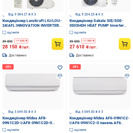
Від 9 384.27 ₴ X 3
Від 9 204.25 ₴ X 3
Кондиціонер Lanzkraft LIU/LOU-
Кондиціонер Sakata SIE/SOE-
24IAFL INNOVATION INVERTER
050SHDH HEAT PUMP Inverter
(до -15°C)
(до -25°C) Wi-fi Ready
оцінити
оцінити
39 800
39 000
-
11 650
₴
-
11 390
₴
28 150
27 610
₴/шт.
₴/шт.
Доставимо
Доставимо
Від 5 049.50 ₴ X 3
Від 5 049.50 ₴ X 3
Кондиціонер Midea AF8-
Кондиціонер Midea AF6-09N1C2-
09N1C2D-I/AF8-09N1C2D-O
I/AF6-09N1C2-O панель AF6
панель AF8 Forest DC Inverter
Forest DC Inverter
оцінити
оцінити