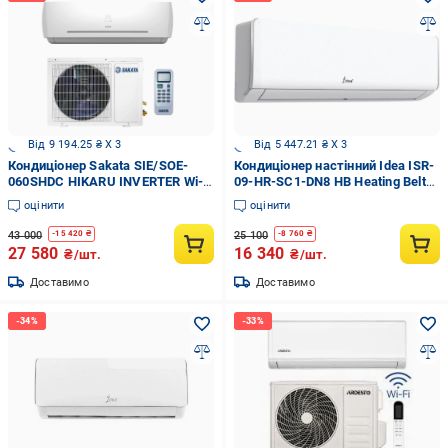
Від 9 194.25 ₴ X 3
Від 5 447.21 ₴ X 3
Кондиціонер Sakata SIE/SOE-
Кондиціонер настінний Idea ISR-
060SHDC HIKARU INVERTER Wi-fi
09-HR-SC1-DN8 HB Heating Belt
Ready
Wi-fi Ready (29356246)
оцінити
оцінити
43 000
25 100
-
15 420
₴
-
8 760
₴
27 580
16 340
₴/шт.
₴/шт.
Доставимо
Доставимо