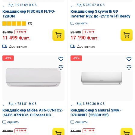
Від 1 916.69 ₴ X 6
Від 5 730.57 ₴ X 3
Кондиціонер FISCHER FI/FO-
Кондиціонер Skyworth G9
12BON
Inverter R32 до -25°C wi-fi Ready
2
оцінити
15 999
23 900
-
4 500
₴
-
6 710
₴
11 499
17 190
₴/шт.
₴/шт.
Доставимо
Доставимо
Від 4 781.81 ₴ X 3
Від 3 560.36 ₴ X 3
Кондиціонер Midea AF6-07N1C2-
Кондиціонер Samurai SMA-
I/AF6-07N1C2-O Forest DC
07HRN8T (25888155)
Inverter (22904988)
оцінити
оцінити
19 900
14 799
-
5 556
₴
-
4 119
₴