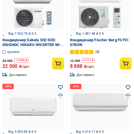
Від 7 500.75 ₴ X 3
Від 1 481.48 ₴ X 6
Кондиціонер Sakata SIE/SOE-
Кондиціонер Fischer Berg FI/FO-
050SHDC HIKARU INVERTER Wi-fi
07BON
Ready
оцінити
2
33 000
12 999
-
10 500
₴
-
4 111
₴
22 500
8 888
₴/шт.
₴/шт.
Доставимо
Доставимо
Від 5 003.83 ₴ X 3
Від 5 016.17 ₴ X 3