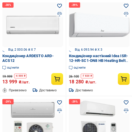
Від 2 000.06 ₴ X 7
Від 6 093.94 ₴ X 3
Кондиціонер ARDESTO ARD-
Кондиціонер настінний Idea ISR-
ACS12
12-HR-SC1-DN8 HB Heating Belt
Wi-fi Ready (29356307)
оцінити
оцінити
19 999
26 100
-
6 000
₴
-
7 820
₴
13 999
18 280
₴/шт.
₴/шт.
Привеземо
Доставимо
Доставимо