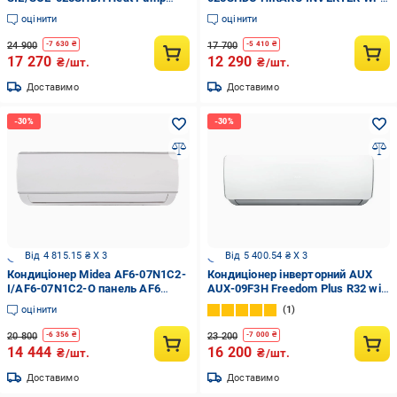
inverter Wi-fi Ready (29356265)
Ready
оцінити
оцінити
24 900
17 700
-
7 630
₴
-
5 410
₴
17 270
12 290
₴/шт.
₴/шт.
Доставимо
Доставимо
Від 4 815.15 ₴ X 3
Від 5 400.54 ₴ X 3
Кондиціонер Midea AF6-07N1C2-
Кондиціонер інверторний AUX
I/AF6-07N1C2-O панель AF6
AUX-09F3H Freedom Plus R32 wi-
Forest DC Inverter
fi вбудований (27734199)
оцінити
1
20 800
23 200
-
6 356
₴
-
7 000
₴
14 444
16 200
₴/шт.
₴/шт.
Доставимо
Доставимо