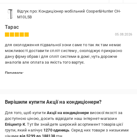
Відгук про: Кондиціонер мобільний Cooper&Hunter CH-
M10L5B
Тарас
05.08.2026
для охолодження підвальної зони саме то так як там немає
можливості доставити спліт систему , охолоджує прикрасно
дану фірму обрав і для спліт системи в домі ,чуть дорожче
аналогів але оплата за якість того вартує.
Переваги:
мобільний
Недоліки:
поки не виявлено
Вирішили купити Акції на кондиціонери?
Для того, щоб купити
Акції на кондиціонери
високої якості за
доступною ціною, досить відвідати наш інтернет-магазин
Епіцентр К
. Тут Ви знайдете широкий асортимент товарів цієї
групи, який налічує
1270 одиниць
. Серед них товари з низькими
цінами
від 5299 до 188138
грн.