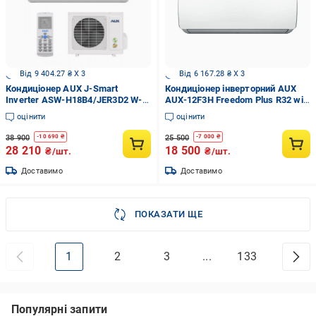
Від 9 404.27 ₴ X 3
Від 6 167.28 ₴ X 3
Кондиціонер AUX J-Smart
Кондиціонер інверторний AUX
Inverter ASW-H18B4/JER3D2 W-Fi
AUX-12F3H Freedom Plus R32 wi-
Ready (до -25°C) R32
fi вбудований (27734256)
оцінити
оцінити
38 900
25 500
-
10 690
₴
-
7 000
₴
28 210
18 500
₴/шт.
₴/шт.
Доставимо
Доставимо
ПОКАЗАТИ ЩЕ
1
2
3
...
133
Популярні запити