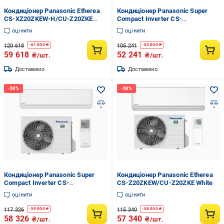
Кондиціонер Panasonic Etherea
Кондиціонер Panasonic Super
CS-XZ20ZKEW-H/CU-Z20ZKE
Compact Inverter CS-
Black
TZ25ZKEW/CU-TZ25ZKE
оцінити
оцінити
120 618
105 241
-
61 000
₴
-
53 000
₴
59 618
52 241
₴/шт.
₴/шт.
Доставимо
Доставимо
Кондиціонер Panasonic Super
Кондиціонер Panasonic Etherea
Compact Inverter CS-
CS-Z20ZKEW/CU-Z20ZKE White
TZ35ZKEW/CU-TZ35ZKE
оцінити
оцінити
117 326
115 340
-
59 000
₴
-
58 000
₴
58 326
57 340
₴/шт.
₴/шт.