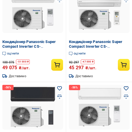
Кондиціонер Panasonic Super
Кондиціонер Panasonic Super
Compact Inverter CS-
Compact Inverter CS-
TZ20ZKEW/CU-TZ20ZKE
BZ25ZKE/CU-BZ25ZKE
оцінити
оцінити
100 075
92 297
-
51 000
₴
-
47 000
₴
49 075
45 297
₴/шт.
₴/шт.
Доставимо
Доставимо