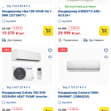
Від 5 023.84 ₴ X 3
Безкоштовна доставка
Кондиціонер Idea ISR-09HR-SA1-
Кондиціонер ARDESTO ARD-
DN8 (22728471)
ACS24-I
оцінити
оцінити
23 100
44 999
-
8 030
₴
-
15 000
₴
15 070
29 999
₴/шт.
₴/шт.
Доставимо
Привеземо
Доставимо
Від 5 637.23 ₴ X 3
Від 3 733.37 ₴ X 3
Кондиціонер Sakata SIE/SOE-
Кондиціонер Samurai SMA-
025SHDH HEAT PUMP Inverter
09HRN8T (25888230)
(до -25°C) Wi-fi Ready
оцінити
оцінити
25 200
16 599
-
8 290
₴
-
5 400
₴