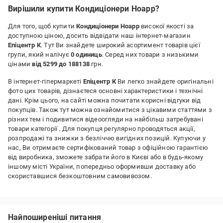
Вирішили купити Кондиціонери Hoapp?
Для того, щоб купити
Кондиціонери Hoapp
високої якості за
доступною ціною, досить відвідати наш інтернет-магазин
Епіцентр К
. Тут Ви знайдете широкий асортимент товарів цієї
групи, який налічує
0 одиниць
. Серед них товари з низькими
цінами
від 5299 до 188138
грн.
В інтернет-гіпермаркеті
Епіцентр К
Ви легко знайдете оригінальні
фото цих товарів, дізнаєтеся основні характеристики і технічні
дані. Крім цього, на сайті можна почитати корисні відгуки від
покупців. Також тут можна ознайомитися з цікавими статтями з
різних тем і подивитися відеоогляди на найбільш затребувані
товари категорії
. Для покупця регулярно проводяться акції,
розпродажі та знижки з безліччю вигідних позицій. Купуючи у
нас, Ви отримаєте сертифікований товар з офіційною гарантією
від виробника, зможете забрати його в Києві або в будь-якому
іншому місті України, попередньо оформивши доставку або
скориставшися безкоштовним самовивозом.
Найпоширеніші питання