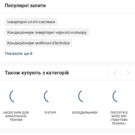
Популярні запити
Інверторні спліт-системи
Кондиціонери інверторні чорного кольору
Кондиціонери мобільні Electrolux
Кондиціонери мобільні 12 btu
Інверторні кондиціонери OSAKA
Кондиціонери інверторні Gree
Мобільні кондиціонери охолодження та обігрів
Кондиціонери мобільні 7 btu
Кондиціонери інверторні SENSEI
Кондиціонери мобільні 9 btu
Кондиціонери Haier інверторні
Показати ще 8
Також купують з категорій
АКСЕСУАРИ ДЛЯ
ЛІХТАРІ
ХОЛОДИЛЬНИКИ
ПОСЛУГИ З
КЛІМАТИЧНОЇ
КАТЕГОРІЇ
ТЕХНІКИ
«ПОБУТОВА
ТЕХНІКА»