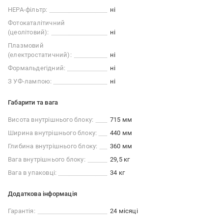
НЕРА-фільтр:
ні
Фотокаталітичний
(цеолітовий):
ні
Плазмовий
(електростатичний):
ні
Формальдегідний:
ні
З УФ-лампою:
ні
Габарити та вага
Висота внутрішнього блоку:
715 мм
Ширина внутрішнього блоку:
440 мм
Глибина внутрішнього блоку:
360 мм
Вага внутрішнього блоку:
29,5 кг
Вага в упаковці:
34 кг
Додаткова інформація
Гарантія:
24 місяці