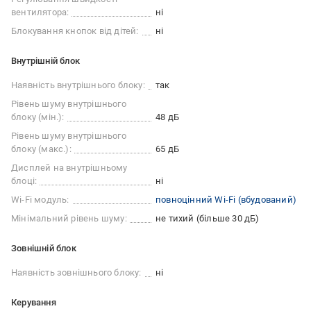
вентилятора:
ні
Блокування кнопок від дітей:
ні
Внутрішній блок
Наявність внутрішнього блоку:
так
Рівень шуму внутрішнього
блоку (мін.):
48 дБ
Рівень шуму внутрішнього
блоку (макс.):
65 дБ
Дисплей на внутрішньому
блоці:
ні
Wi-Fi модуль:
повноцінний Wi-Fi (вбудований)
Мінімальний рівень шуму:
не тихий (більше 30 дБ)
Зовнішній блок
Наявність зовнішнього блоку:
ні
Керування