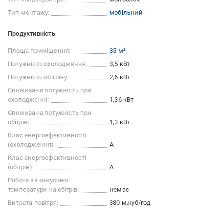
Тип монтажу:
мобільний
Продуктивність
Площа приміщення:
35 м²
Потужність охолодження:
3,5 кВт
Потужність обігріву:
2,6 кВт
Споживана потужність при
охолодженні:
1,36 кВт
Споживана потужність при
обігріві:
1,3 кВт
Клас енергоефективності
(охолодження):
A
Клас енергоефективності
(обігрів):
A
Робота за мінусової
температури на обігрів:
немає
Витрата повітря:
380 м.куб/год