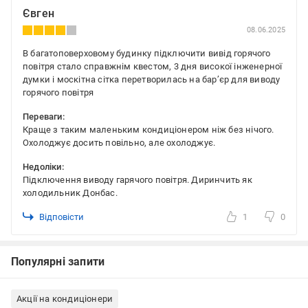
Євген
08.06.2025
В багатоповерховому будинку підключити вивід горячого
повітря стало справжнім квестом, 3 дня високої інженерної
думки і москітна сітка перетворилась на барʼєр для виводу
горячого повітря
Переваги:
Краще з таким маленьким кондиціонером ніж без нічого.
Охолоджує досить повільно, але охолоджує.
Недоліки:
Підключення виводу гарячого повітря. Диринчить як
холодильник Донбас.
Відповісти
1
0
Популярні запити
Акції на кондиціонери