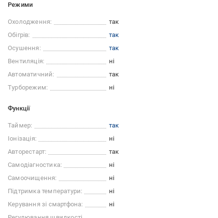
Режими
Охолодження:
так
Обігрів:
так
Осушення:
так
Вентиляція:
ні
Автоматичний:
так
Турборежим:
ні
Функції
Таймер:
так
Іонізація:
ні
Авторестарт:
так
Самодіагностика:
ні
Самоочищення:
ні
Підтримка температури:
ні
Керування зі смартфона:
ні
Регулювання швидкості