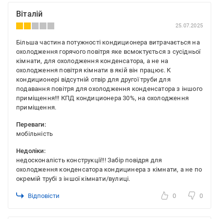
Віталій
25.07.2025
Більша частина потужності кондиционера витрачається на
охолодження горячого повітря яке всмоктується з сусідньої
кімнати, для охолодження конденсатора, а не на
охолодження повітря кімнати в якій він працює. К
кондиционері відсутній отвір для другої труби для
подавання повітря для охолодження конденсатора з іншого
приміщення!!! КПД кондиционера 30%, на охолодження
приміщення.
Переваги:
мобільність
Недоліки:
недосконалість конструкції!!! Забір повідря для
охолодження конденсатора кондицинера з кімнати, а не по
окремій трубі з іншої кімнати/вулиці.
Відповісти
0
0