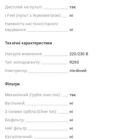
Дисплей на пульті:
так
I Feel (пульт з термометром):
ні
Наявність настінної панелі
керування:
ні
Технічні характеристики
Напруга живлення:
220/230 В
Тип холодоагенту:
R290
Компресор:
лінійний
Фільтри
Механічний (грубої очистки):
так
Вугільний:
ні
З іонами срібла (Silver Ion):
ні
Біофільтр:
ні
HAF фільтр:
ні
Каталітичний:
ні