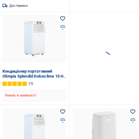
Доставимо
Кондиціонер портативний
Olimpia Splendid Dolceclima 10 HP
WiFi 9000 BTU обігрів/
1
охолодження/Wi-Fi/таймер/
нічний режим Білий (24746)
Немає в наявності