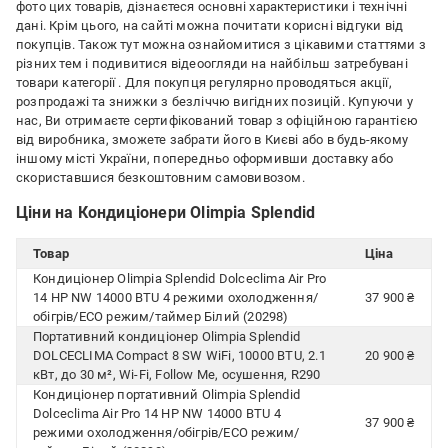
фото цих товарів, дізнаєтеся основні характеристики і технічні
дані. Крім цього, на сайті можна почитати корисні відгуки від
покупців. Також тут можна ознайомитися з цікавими статтями з
різних тем і подивитися відеоогляди на найбільш затребувані
товари категорії
. Для покупця регулярно проводяться акції,
розпродажі та знижки з безліччю вигідних позицій. Купуючи у
нас, Ви отримаєте сертифікований товар з офіційною гарантією
від виробника, зможете забрати його в Києві або в будь-якому
іншому місті України, попередньо оформивши доставку або
скориставшися безкоштовним самовивозом.
Ціни на Кондиціонери Olimpia Splendid
Товар
Ціна
Кондиціонер Olimpia Splendid Dolceclima Air Pro
14 HP NW 14000 BTU 4 режими охолодження/
37 900 ₴
обігрів/ECO режим/таймер Білий (20298)
Портативний кондиціонер Olimpia Splendid
DOLCECLIMA Compact 8 SW WiFi, 10000 BTU, 2.1
20 900 ₴
кВт, до 30 м², Wi-Fi, Follow Me, осушення, R290
Кондиціонер портативний Olimpia Splendid
Dolceclima Air Pro 14 HP NW 14000 BTU 4
37 900 ₴
режими охолодження/обігрів/ECO режим/