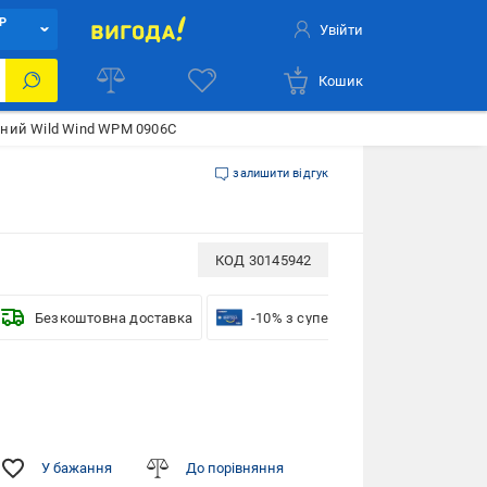
Р
Увійти
Кошик
ний Wild Wind WPM 0906C
залишити відгук
КОД
30145942
Безкоштовна доставка
-10% з суперкредиткою VISA Виго
У бажання
До порівняння