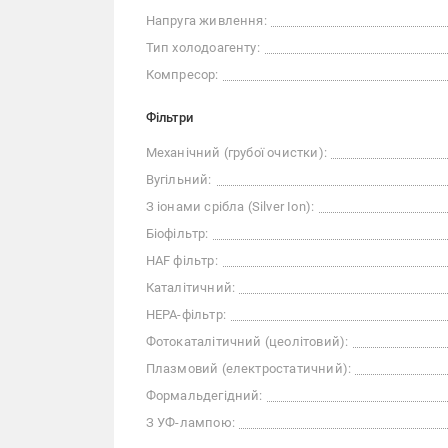
Напруга живлення:
Тип холодоагенту:
Компресор:
Фільтри
Механічний (грубої очистки):
Вугільний:
З іонами срібла (Silver Ion):
Біофільтр:
HAF фільтр:
Каталітичний:
НЕРА-фільтр:
Фотокаталітичний (цеолітовий):
Плазмовий (електростатичний):
Формальдегідний:
З УФ-лампою: