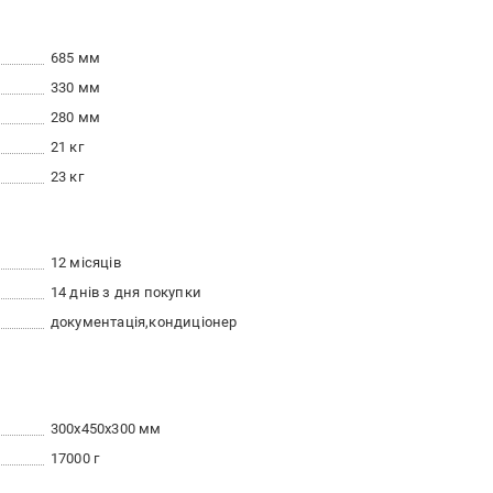
685 мм
330 мм
280 мм
21 кг
23 кг
12 місяців
14 днів з дня покупки
документація
кондиціонер
300x450x300 мм
17000 г