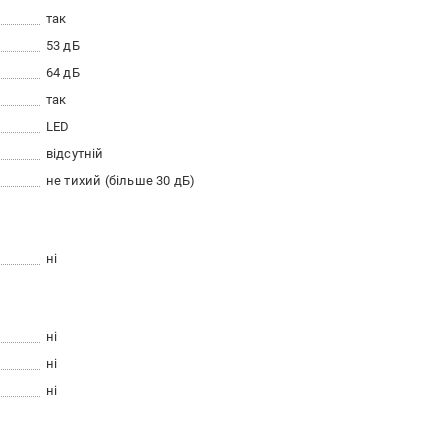
так
53 дБ
64 дБ
так
LED
відсутній
не тихий (більше 30 дБ)
ні
ні
ні
ні