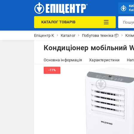
КИ
Киї
КАТАЛОГ ТОВАРІВ
Епіцентр К
Каталог
Побутова техніка 📦
Клім
Кондиціонер мобільний W
Основна інформація
Характеристики
Нап