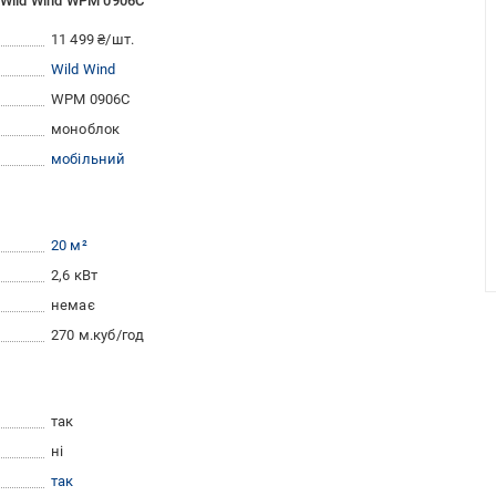
 Wild Wind WPM 0906C
11 499 ₴/шт.
Wild Wind
WPM 0906C
моноблок
мобільний
20 м²
2,6 кВт
немає
270 м.куб/год
так
ні
так