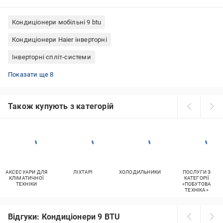
Кондиціонери мобільні 9 btu
Кондиціонери Haier інверторні
Інверторні спліт-системи
Кондиціонери мобільні 7 btu
Кондиціонери інверторні SENSEI
Кондиціонери мобільні 12 btu
Мобільні кондиціонери охолодження та обігрів
Кондиціонери інверторні Gree
Інверторні кондиціонери OSAKA
Кондиціонери інверторні чорного кольору
Кондиціонери мобільні Electrolux
Показати ще 8
Також купують з категорій
АКСЕСУАРИ ДЛЯ
ЛІХТАРІ
ХОЛОДИЛЬНИКИ
ПОСЛУГИ З
КЛІМАТИЧНОЇ
КАТЕГОРІЇ
ТЕХНІКИ
«ПОБУТОВА
ТЕХНІКА»
Відгуки: Кондиціонери 9 BTU