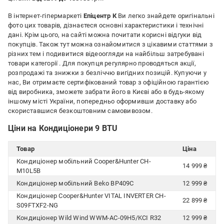
В інтернет-гіпермаркеті
Епіцентр К
Ви легко знайдете оригінальні
фото цих товарів, дізнаєтеся основні характеристики і технічні
дані. Крім цього, на сайті можна почитати корисні відгуки від
покупців. Також тут можна ознайомитися з цікавими статтями з
різних тем і подивитися відеоогляди на найбільш затребувані
товари категорії
. Для покупця регулярно проводяться акції,
розпродажі та знижки з безліччю вигідних позицій. Купуючи у
нас, Ви отримаєте сертифікований товар з офіційною гарантією
від виробника, зможете забрати його в Києві або в будь-якому
іншому місті України, попередньо оформивши доставку або
скориставшися безкоштовним самовивозом.
Ціни на Кондиціонери 9 BTU
Товар
Ціна
Кондиціонер мобільний Cooper&Hunter CH-
14 999 ₴
M10L5B
Кондиціонер мобільний Beko BP409C
12 999 ₴
Кондиціонер Cooper&Hunter VITAL INVERTER CH-
22 899 ₴
S09FTXF2-NG
Кондиціонер Wild Wind WWM-AC-09H5/KCI R32
12 999 ₴