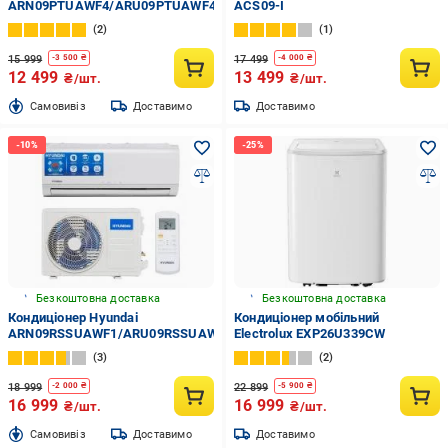
ARN09PTUAWF4/ARU09PTUAWF4
ACS09-I
2
1
15 999
17 499
-
3 500
₴
-
4 000
₴
12 499
13 499
₴/шт.
₴/шт.
Cамовивіз
Доставимо
Доставимо
Безкоштовна доставка
Безкоштовна доставка
Кондиціонер Hyundai
Кондиціонер мобільний
ARN09RSSUAWF1/ARU09RSSUAWF1
Electrolux EXP26U339CW
3
2
18 999
22 899
-
2 000
₴
-
5 900
₴
16 999
16 999
₴/шт.
₴/шт.
Cамовивіз
Доставимо
Доставимо