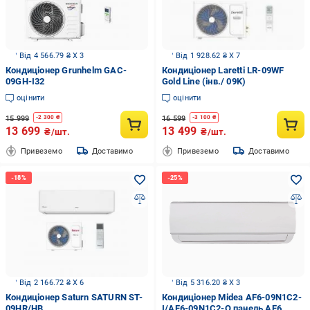
Від 4 566.79 ₴ X 3
Від 1 928.62 ₴ X 7
Кондиціонер Grunhelm GAC-
Кондиціонер Laretti LR-09WF
09GH-I32
Gold Line (інв./ 09K)
оцінити
оцінити
15 999
16 599
-
2 300
₴
-
3 100
₴
13 699
13 499
₴/шт.
₴/шт.
Привеземо
Доставимо
Привеземо
Доставимо
Від 2 166.72 ₴ X 6
Від 5 316.20 ₴ X 3
Кондиціонер Saturn SATURN ST-
Кондиціонер Midea AF6-09N1C2-
09HR/HB
I/AF6-09N1C2-O панель AF6