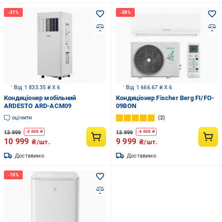
Від 1 833.35 ₴ X 6
Від 1 666.67 ₴ X 6
Кондиціонер мобільний
Кондиціонер Fischer Berg FI/FO-
ARDESTO ARD-ACM09
09BON
оцінити
2
13 999
13 999
-
3 000
₴
-
4 000
₴
10 999
9 999
₴/шт.
₴/шт.
Доставимо
Доставимо