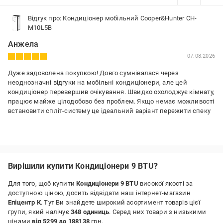
Відгук про: Кондиціонер мобільний Cooper&Hunter CH-
M10L5B
Анжела
07.08.2026
Дуже задоволена покупкою! Довго сумнівалася через
неоднозначні відгуки на мобільні кондиціонери, але цей
кондиціонер перевершив очікування. Швидко охолоджує кімнату,
працює майже цілодобово без проблем. Якщо немає можливості
встановити спліт-систему це ідеальний варіант пережити спеку
Вирішили купити Кондиціонери 9 BTU?
Для того, щоб купити
Кондиціонери 9 BTU
високої якості за
доступною ціною, досить відвідати наш інтернет-магазин
Епіцентр К
. Тут Ви знайдете широкий асортимент товарів цієї
групи, який налічує
348 одиниць
. Серед них товари з низькими
цінами
від 5299 до 188138
грн.