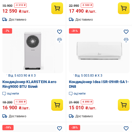
15 900
22 990
-
3 310
₴
-
5 500
₴
12 590
17 490
₴/шт.
₴/шт.
Доставимо
Доставимо
Від 5 633.90 ₴ X 3
Від 5 003.83 ₴ X 3
Кондиціонер KLARSTEIN Aero
Кондиціонер Idea ISR-09HR-SA1-
Ring9000 BTU Білий
DN8
оцінити
оцінити
18 200
21 900
-
1 300
₴
-
6 890
₴
16 900
15 010
₴/шт.
₴/шт.
Доставимо
Доставимо