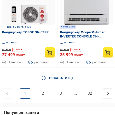
Від 3 055.75 ₴ X 9
+ 1699 балів
Кондиціонер TOSOT GN-09PR
Кондиціонер Cooper&Hunter
INVERTER CONSOLE CH-
S09FVX2-NG
оцінити
оцінити
28 999
36 999
-
1 500
₴
-
3 000
₴
27 499
33 999
₴/шт.
₴/шт.
Привеземо
Доставимо
Привеземо
Доставимо
ПОКАЗАТИ ЩЕ
1
2
3
...
32
Популярні запити