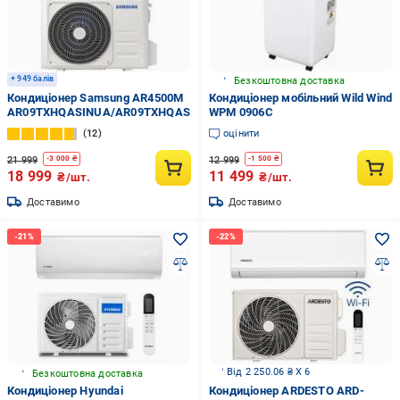
+ 949 балів
Безкоштовна доставка
Кондиціонер Samsung AR4500M
Кондиціонер мобільний Wild Wind
AR09TXHQASINUA/AR09TXHQASIXUA
WPM 0906C
12
оцінити
21 999
12 999
-
3 000
₴
-
1 500
₴
18 999
11 499
₴/шт.
₴/шт.
Доставимо
Доставимо
Від 2 250.06 ₴ X 6
Безкоштовна доставка
Кондиціонер Hyundai
Кондиціонер ARDESTO ARD-