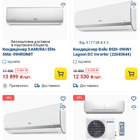
Безкоштовна доставка
Від 4 177.08 ₴ X 3
в поштомати Епіцентр
Кондиціонер SAMURAI Elite
Кондиціонер Ballu BSDI-09HN1
SMA-09HRDN8T
Lagoon DC Inverter (22683644)
оцінити
оцінити
17 300
15 800
-
3 401
₴
-
3 270
₴
13 899
12 530
₴/шт.
₴/шт.
Привеземо
Доставимо
Доставимо