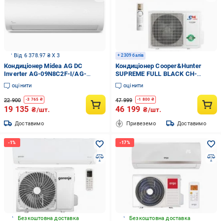
Від 6 378.97 ₴ X 3
+ 2309 балів
Кондиціонер Midea AG DC
Кондиціонер Cooper&Hunter
Inverter AG-09N8C2F-I/AG-
SUPREME FULL BLACK CH-
09N8C2F-O (22905032)
S09FTXAM2S-FB
оцінити
оцінити
22 900
47 999
-
3 765
₴
-
1 800
₴
19 135
46 199
₴/шт.
₴/шт.
Доставимо
Привеземо
Доставимо
Безкоштовна доставка
Безкоштовна доставка