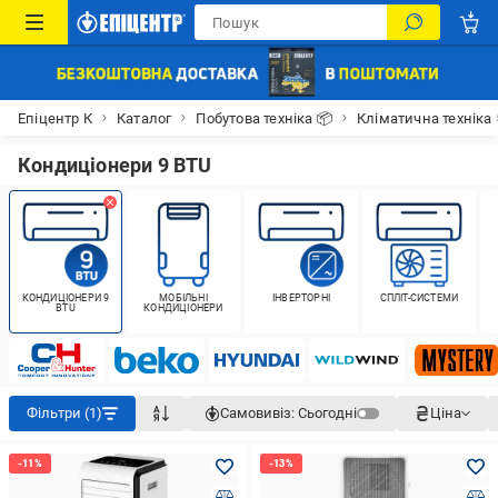
Епіцентр К
Каталог
Побутова техніка 📦
Кліматична техніка
Кондиціонери 9 BTU
КОНДИЦІОНЕРИ 9
МОБІЛЬНІ
ІНВЕРТОРНІ
СПЛІТ-СИСТЕМИ
BTU
КОНДИЦІОНЕРИ
Фільтри (1)
Самовивіз:
Сьогодні
Ціна