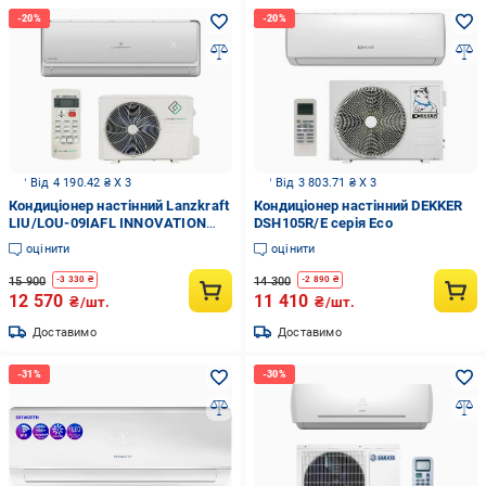
Від 4 190.42 ₴ X 3
Від 3 803.71 ₴ X 3
Кондиціонер настінний Lanzkraft
Кондиціонер настінний DEKKER
LIU/LOU-09IAFL INNOVATION
DSH105R/E серія Eco
INVERTER (29679028)
оцінити
оцінити
15 900
14 300
-
3 330
₴
-
2 890
₴
12 570
11 410
₴/шт.
₴/шт.
Доставимо
Доставимо