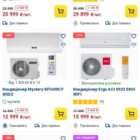
22 999
30 999
-
2 000
₴
-
1 100
₴
20 999
29 899
₴/шт.
₴/шт.
Доставимо
Привеземо
Доставимо
Від 1 300.03 ₴ X 10
Безкоштовна доставка
Кондиціонер Mystery MTH09CT-
Кондиціонер Ergo ACI 0923 SWН
W3D2
WIFI
оцінити
1
16 999
17 999
-
4 000
₴
-
2 000
₴
12 999
15 999
₴/шт.
₴/шт.
Cамовивіз
Доставимо
Привеземо
Доставимо