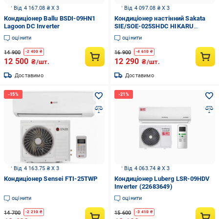
Від 4 167.08 ₴ X 3
Від 4 097.08 ₴ X 3
Кондиціонер Ballu BSDI-09HN1
Кондиціонер настінний Sakata
Lagoon DC Inverter
SIE/SOE-025SHDC HIKARU
INVERTER Wi-fi Ready (29356219)
оцінити
оцінити
14 900
16 900
-
2 400
₴
-
4 610
₴
12 500
12 290
₴/шт.
₴/шт.
Доставимо
Доставимо
Від 4 163.75 ₴ X 3
Від 4 063.74 ₴ X 3
Кондиціонер Sensei FTI-25TWP
Кондиціонер Luberg LSR-09HDV
Inverter (22683649)
оцінити
оцінити
14 700
15 600
-
2 210
₴
-
3 410
₴