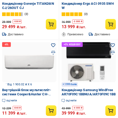
Кондиціонер Gorenje TITAN26IN
Кондиціонер Ergo ACI 0935 SWН
CJ/26OUT CJ
W
2
2
29 999
16 999
-
500
₴
-
3 000
₴
29 499
13 999
₴/шт.
₴/шт.
Доставимо
Привеземо
Доставимо
Від 1 900.02 ₴ X 6
+ 1999 балів
Внутрішній блок мультиспліт-
Кондиціонер Samsung WindFree
системи Cooper&Hunter CH-
AR70F09C1BBNUA/AR70F09C1BB
S09FTXF2-NG(I) Indoor unit
оцінити
оцінити
12 239
43 999
-
840
₴
-
4 000
₴
11 399
39 999
₴/шт.
₴/шт.