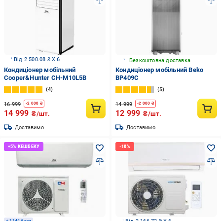
Від 2 500.08 ₴ X 6
Безкоштовна доставка
Кондиціонер мобільний
Кондиціонер мобільний Beko
Cooper&Hunter CH-M10L5B
BP409C
4
5
16 999
14 999
-
2 000
₴
-
2 000
₴
14 999
12 999
₴/шт.
₴/шт.
Доставимо
Доставимо