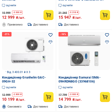
Forest DC Inverter
оцінити
оцінити
15 999
21 265
-
3 000
₴
-
5 318
₴
12 999
15 947
₴/шт.
₴/шт.
Привеземо
Доставимо
Доставимо
Від 3 400.01 ₴ X 3
Кондиціонер Grunhelm GAC-
Кондиціонер Samurai SMA-
09GH-32
09HRDN8GO (33968106)
оцінити
оцінити
12 999
17 799
-
2 800
₴
-
3 000
₴
10 199
14 799
₴/шт.
₴/шт.
Cамовивіз
Доставимо
Доставимо