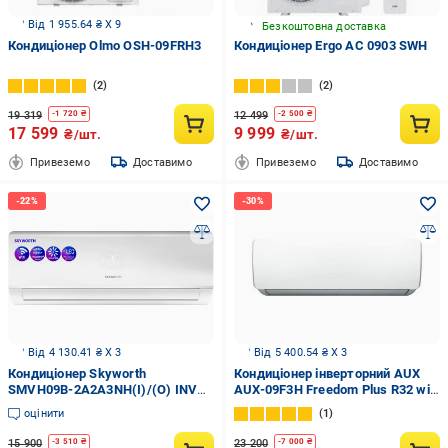
Від 1 955.64 ₴ X 9
Безкоштовна доставка
Кондиціонер Olmo OSH-09FRH3
Кондиціонер Ergo AC 0903 SWН
2
2
19 319
12 499
-
1 720
₴
-
2 500
₴
17 599
9 999
₴/шт.
₴/шт.
Привеземо
Доставимо
Привеземо
Доставимо
Від 4 130.41 ₴ X 3
Від 5 400.54 ₴ X 3
Кондиціонер Skyworth
Кондиціонер інверторний AUX
SMVH09B-2A2A3NH(I)/(O) INV
AUX-09F3H Freedom Plus R32 wi-
WiFi Ready R32
fi вбудований (27734199)
оцінити
1
15 900
23 200
-
3 510
₴
-
7 000
₴