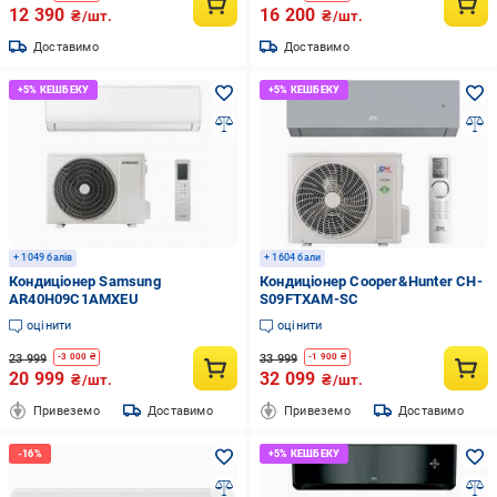
12 390
16 200
₴/шт.
₴/шт.
Доставимо
Доставимо
+ 1049 балів
+ 1604 бали
Кондиціонер Samsung
Кондиціонер Cooper&Hunter CH-
AR40H09C1AMXEU
S09FTXAM-SC
оцінити
оцінити
23 999
33 999
-
3 000
₴
-
1 900
₴
20 999
32 099
₴/шт.
₴/шт.
Привеземо
Доставимо
Привеземо
Доставимо