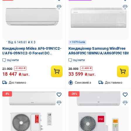
Від 6 149.61 ₴ X 3
+ 1679 балів
Кондиціонер Midea AF6-09N1C2-
Кондиціонер Samsung WindFree
I/AF6-09N1C2-O Forest DC
AR60F09C1BWNUA/AR60F09C1BW
Inverter (22904995)
оцінити
оцінити
21 900
38 999
-
3 453
₴
-
5 400
₴
18 447
33 599
₴/шт.
₴/шт.
Доставимо
Cамовивіз
Доставимо