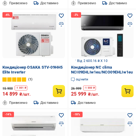
Привеземо
Доставимо
Привеземо
Доставимо
Від 2 600.16 ₴ X 10
Кондиціонер OSAKA STV-09HH5
Кондиціонер NC clima
Elite Inverter
NCI09EHLIw1eu/NCO09EHLIw1eu
1
оцінити
15 900
26 999
-
1 001
₴
-
1 000
₴
14 899
25 999
₴/шт.
₴/шт.
Привеземо
Доставимо
Доставимо