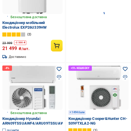
Безкоштовна доставка
Кондиціонер мобільний
Electrolux EXP26U339HW
2
23 999
-
2 500
₴
21 499
₴/шт.
Доставимо
+ 1494 бали
Безкоштовна доставка
Кондиціонер Hyundai
Кондиціонер Cooper&Hunter CH-
ARN09TSSUAWF4/ARU09TSSUAWF4
S09FTXLA2-NG
оцінити
1