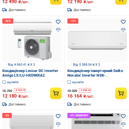
12 490
12 190
₴/шт.
₴/шт.
Доставимо
Доставимо
Від 4 060.41 ₴ X 3
Від 5 388.54 ₴ X 3
Кондиціонер Lessar DC Inverter
Кондиціонер інверторний Daiko
Amigo LS/LU-HE09KRA2
Novator Inverter NSK-
H09NVR/NSK-H09INVR
оцінити
оцінити
(27505126)
15 700
19 000
-
3 520
₴
-
2 836
₴
12 180
16 164
₴/шт.
₴/шт.
Доставимо
Доставимо