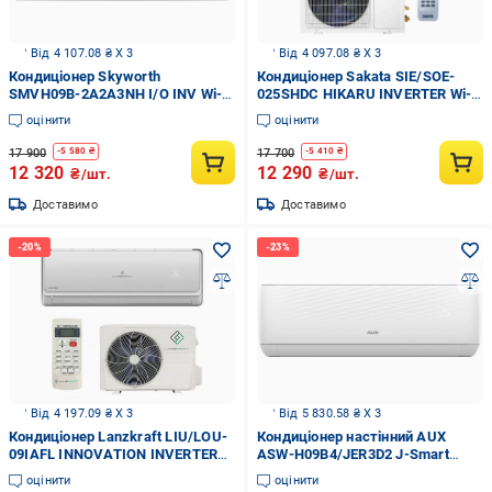
Від 4 107.08 ₴ X 3
Від 4 097.08 ₴ X 3
Кондиціонер Skyworth
Кондиціонер Sakata SIE/SOE-
SMVH09B-2A2A3NH I/O INV Wi-Fi
025SHDC HIKARU INVERTER Wi-fi
Ready R32 (32477870)
Ready
оцінити
оцінити
17 900
17 700
-
5 580
₴
-
5 410
₴
12 320
12 290
₴/шт.
₴/шт.
Доставимо
Доставимо
Від 4 197.09 ₴ X 3
Від 5 830.58 ₴ X 3
Кондиціонер Lanzkraft LIU/LOU-
Кондиціонер настінний AUX
09IAFL INNOVATION INVERTER
ASW-H09B4/JER3D2 J-Smart
(до -15°C)
Inverter Wi-Fi до -25°C R32
оцінити
оцінити
(29321871)