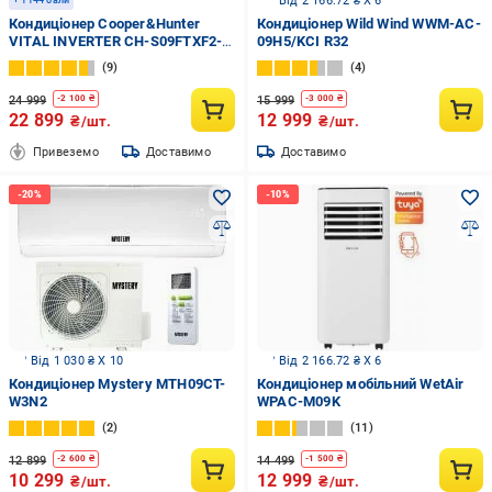
Від 2 166.72 ₴ X 6
+ 1144 бали
Кондиціонер Cooper&Hunter
Кондиціонер Wild Wind WWM-AC-
VITAL INVERTER CH-S09FTXF2-
09H5/KCI R32
NG
9
4
24 999
15 999
-
2 100
₴
-
3 000
₴
22 899
12 999
₴/шт.
₴/шт.
Привеземо
Доставимо
Доставимо
Від 1 030 ₴ X 10
Від 2 166.72 ₴ X 6
Кондиціонер Mystery MTH09CT-
Кондиціонер мобільний WetAir
W3N2
WPAC-M09K
2
11
12 899
14 499
-
2 600
₴
-
1 500
₴
10 299
12 999
₴/шт.
₴/шт.