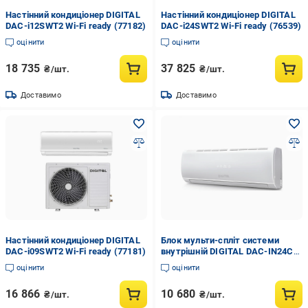
Настінний кондиціонер DIGITAL
Настінний кондиціонер DIGITAL
DAC-i12SWT2 Wi-Fi ready (77182)
DAC-i24SWT2 Wi-Fi ready (76539)
оцінити
оцінити
18 735
37 825
₴/шт.
₴/шт.
Доставимо
Доставимо
Настінний кондиціонер DIGITAL
Блок мульти-спліт системи
DAC-i09SWT2 Wi-Fi ready (77181)
внутрішній DIGITAL DAC-IN24CI
(73816)
оцінити
оцінити
16 866
10 680
₴/шт.
₴/шт.