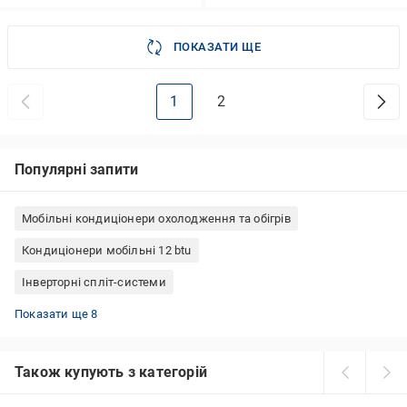
ПОКАЗАТИ ЩЕ
1
2
Популярні запити
Мобільні кондиціонери охолодження та обігрів
Кондиціонери мобільні 12 btu
Інверторні спліт-системи
Кондиціонери інверторні чорного кольору
Кондиціонери інверторні SENSEI
Кондиціонери мобільні Electrolux
Кондиціонери Haier інверторні
Кондиціонери інверторні Gree
Кондиціонери мобільні 9 btu
Кондиціонери мобільні 7 btu
Інверторні кондиціонери OSAKA
Показати ще 8
Також купують з категорій