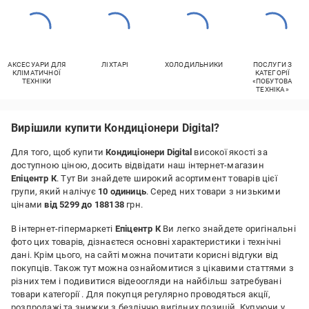
АКСЕСУАРИ ДЛЯ
ЛІХТАРІ
ХОЛОДИЛЬНИКИ
ПОСЛУГИ З
КЛІМАТИЧНОЇ
КАТЕГОРІЇ
ТЕХНІКИ
«ПОБУТОВА
ТЕХНІКА»
Вирішили купити Кондиціонери Digital?
Для того, щоб купити
Кондиціонери Digital
високої якості за
доступною ціною, досить відвідати наш інтернет-магазин
Епіцентр К
. Тут Ви знайдете широкий асортимент товарів цієї
групи, який налічує
10 одиниць
. Серед них товари з низькими
цінами
від 5299 до 188138
грн.
В інтернет-гіпермаркеті
Епіцентр К
Ви легко знайдете оригінальні
фото цих товарів, дізнаєтеся основні характеристики і технічні
дані. Крім цього, на сайті можна почитати корисні відгуки від
покупців. Також тут можна ознайомитися з цікавими статтями з
різних тем і подивитися відеоогляди на найбільш затребувані
товари категорії
. Для покупця регулярно проводяться акції,
розпродажі та знижки з безліччю вигідних позицій. Купуючи у