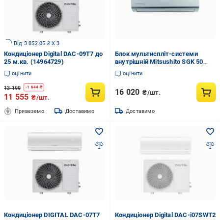
Від 3 852.05 ₴ X 3
Кондиціонер Digital DAC-09T7 до
Блок мультиспліт-системи
25 м.кв. (14964729)
внутрішній Mitsushito SGK 50
MIG2 (76044)
оцінити
оцінити
13 199
-
1 644
₴
16 020
₴/шт.
11 555
₴/шт.
Привеземо
Доставимо
Доставимо
Кондиціонер DIGITAL DAC-07T7
Кондиціонер Digital DAC-i07SWT2