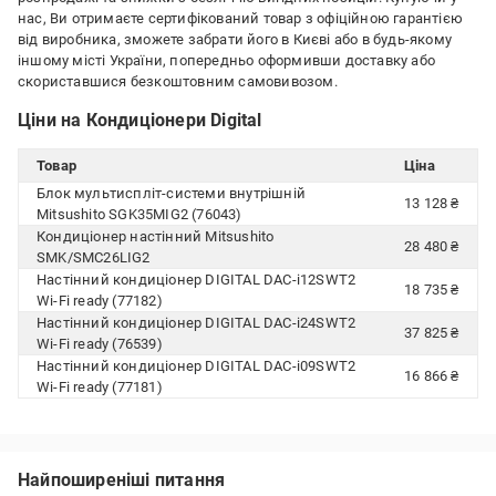
нас, Ви отримаєте сертифікований товар з офіційною гарантією
від виробника, зможете забрати його в Києві або в будь-якому
іншому місті України, попередньо оформивши доставку або
скориставшися безкоштовним самовивозом.
Ціни на Кондиціонери Digital
Товар
Ціна
Блок мультиспліт-системи внутрішній
13 128 ₴
Mitsushito SGK35MIG2 (76043)
Кондиціонер настінний Mitsushito
28 480 ₴
SMK/SMC26LIG2
Настінний кондиціонер DIGITAL DAC-i12SWT2
18 735 ₴
Wi-Fi ready (77182)
Настінний кондиціонер DIGITAL DAC-i24SWT2
37 825 ₴
Wi-Fi ready (76539)
Настінний кондиціонер DIGITAL DAC-i09SWT2
16 866 ₴
Wi-Fi ready (77181)
Найпоширеніші питання