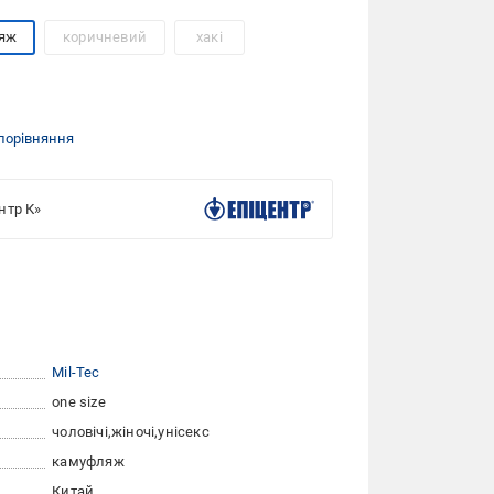
яж
коричневий
хакі
порівняння
нтр К»
Mil-Tec
one size
чоловічі
жіночі
унісекс
камуфляж
Китай