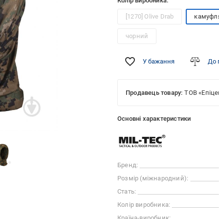
Колір виробника:
[1270] Olive Drab
камуфл
чорний
У бажання
До 
Продавець товару:
ТОВ «Епіце
Основні характеристики
Бренд:
Розмір (міжнародний):
Стать:
Колір виробника:
Країна-виробник: