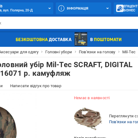
ЇВ
ЕПІЦЕНТ
ІНФОРМАЦІЯ
в, вул. Полярна, 20-Д
БІЗНЕС
Аксесуари для одягу
Головні убори
Пов'язки на голову
Mil-Tec
ловний убір Mil-Tec SCRAFT, DIGITAL
16071 р. камуфляж
ки
Написати відгук про товар
Немає в наявності
Переглянути сх
Пов'язки на го