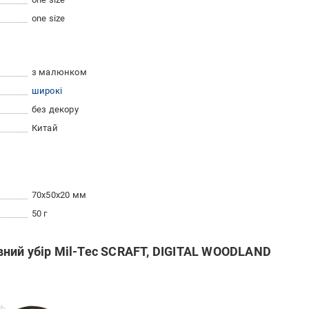
one size
з малюнком
широкі
без декору
Китай
70x50x20 мм
50 г
ний убір Mil-Tec SCRAFT, DIGITAL WOODLAND