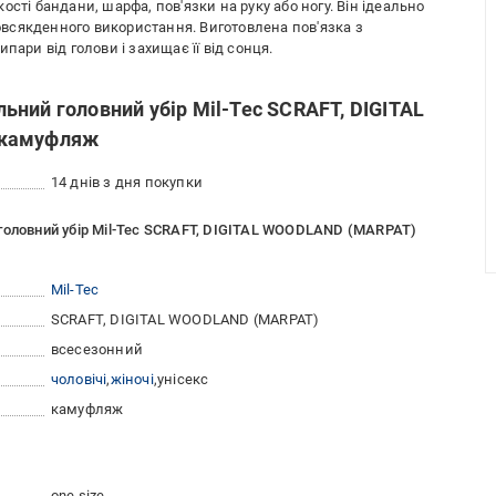
сті бандани, шарфа, пов'язки на руку або ногу. Він ідеально
повсякденного використання. Виготовлена пов'язка з
пари від голови і захищає її від сонця.
ний головний убір Mil-Tec SCRAFT, DIGITAL
 камуфляж
14 днів з дня покупки
головний убір Mil-Tec SCRAFT, DIGITAL WOODLAND (MARPAT)
Mil-Tec
SCRAFT, DIGITAL WOODLAND (MARPAT)
всесезонний
чоловічі
жіночі
унісекс
камуфляж
one size