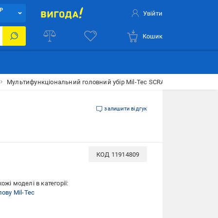
Р
Увійти
Кошик
Мультифункціональний головний убір Mil-Tec SCRAFT, DIGITAL WOO
залишити відгук
КОД
11914809
ожі моделі в категорії:
лову Mil-Tec