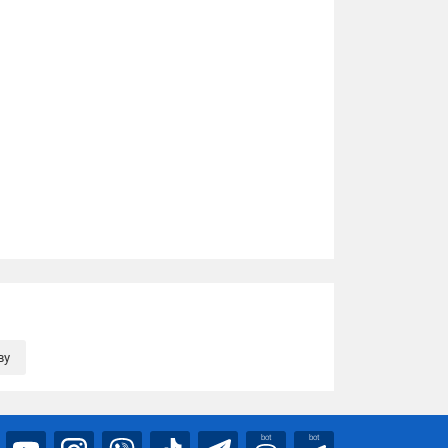
ву
bot
bot