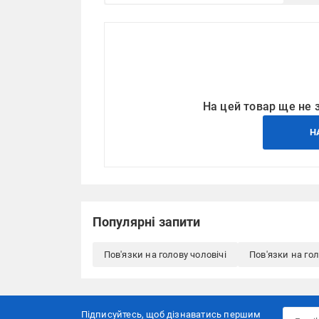
На цей товар ще не 
Н
Популярні запити
Пов'язки на голову чоловічі
Пов'язки на гол
Підписуйтесь, щоб дізнаватись першим