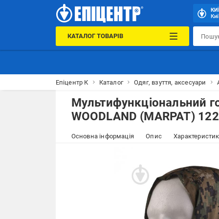
КИ
Киї
КАТАЛОГ ТОВАРІВ
Епіцентр К
Каталог
Одяг, взуття, аксесуари
Мультифункціональний го
WOODLAND (MARPAT) 122
Основна інформація
Опис
Характеристи