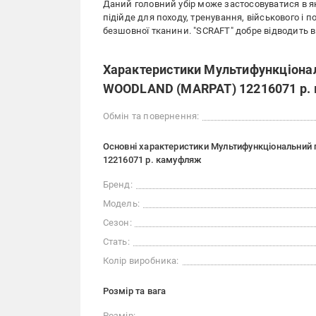
Даний головний убір може застосовуватися в яко
підійде для походу, тренування, військового і 
безшовної тканини. "SCRAFT" добре відводить ви
Характеристики Мультифункціональ
WOODLAND (MARPAT) 12216071 р.
Обмін та повернення:
Основні характеристики Мультифункціональний 
12216071 р. камуфляж
Бренд:
Модель:
Сезон:
Стать:
Колір виробника:
Розмір та вага
Розмір: