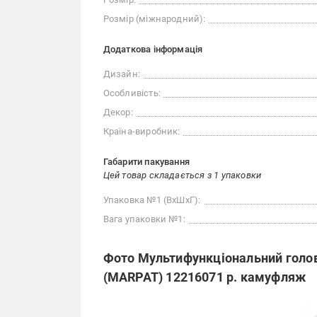
Розмір (міжнародний):
Додаткова інформація
Дизайн:
Особливість:
Декор:
Країна-виробник:
Габарити пакування
Цей товар складається з 1 упаковки
Упаковка №1 (ВхШхГ):
Вага упаковки №1:
Фото Мультифункціональний голов
(MARPAT) 12216071 р. камуфляж