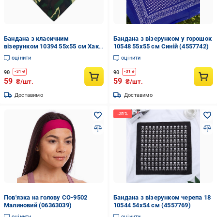
Бандана з класичним
Бандана з візерунком у горошок
візерунком 10394 55х55 см Хакі
10548 55х55 см Синій (4557742)
(4548441)
оцінити
оцінити
90
90
-
31
₴
-
31
₴
59
59
₴/шт.
₴/шт.
Доставимо
Доставимо
Пов'язка на голову CO-9502
Бандана з візерунком черепа 18
Малиновий (06363039)
10544 54х54 см (4557769)
оцінити
оцінити