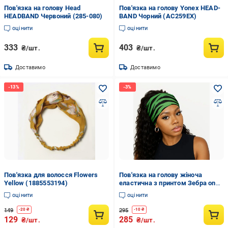
Пов'язка на голову Head
Пов'язка на голову Yonex HEAD-
HEADBAND Червоний (285-080)
BAND Чорний (AC259EX)
оцінити
оцінити
333
403
₴/шт.
₴/шт.
Доставимо
Доставимо
Пов'язка для волосся Flowers
Пов'язка на голову жіноча
Yellow (1885553194)
еластична з принтом Зебра one
size Зелений (195400)
оцінити
оцінити
149
295
-
20
₴
-
10
₴
129
285
₴/шт.
₴/шт.