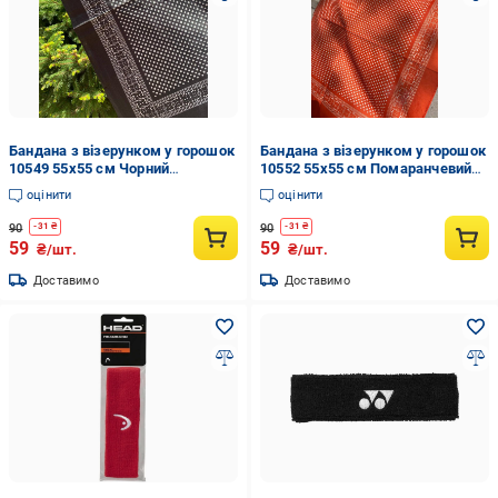
Бандана з візерунком у горошок
Бандана з візерунком у горошок
10549 55х55 см Чорний
10552 55х55 см Помаранчевий
(4557743)
(4557746)
оцінити
оцінити
90
90
-
31
₴
-
31
₴
59
59
₴/шт.
₴/шт.
Доставимо
Доставимо