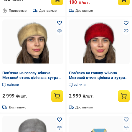
190
₴/шт.
Привеземо
Доставимо
Доставимо
Пов'язка на голову жіноча
Пов'язка на голову жіноча
Меховой стиль цілісна з хутра
Меховой стиль цілісна з хутра
норки Колотий лід (1003/M)
норки Червоний (1003/N)
оцінити
оцінити
2 999
2 999
₴/шт.
₴/шт.
Доставимо
Доставимо