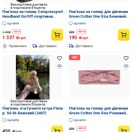
Безкоштовна доставка
в поштомати Епіцентр
Пов'язка на голову Compressport
Пов'язка на голову для дівчинки
Headband On/Off спортивна
Green Cotton One Size Бежевий
Чорний (594796)
(251112135)
оцінити
оцінити
1 403
599
-
66
₴
-
409
₴
1 337
190
₴/шт.
₴/шт.
Привеземо
Доставимо
Доставимо
Безкоштовна доставка
в поштомати Епіцентр
Пов'язка зі штучного хутра Fiona
Пов'язка на голову для дівчинки
р. 54-56 Бежевий (2407)
Green Cotton One Size Рожевий
(251112133)
оцінити
оцінити
599
-
409
₴
450
₴/шт.