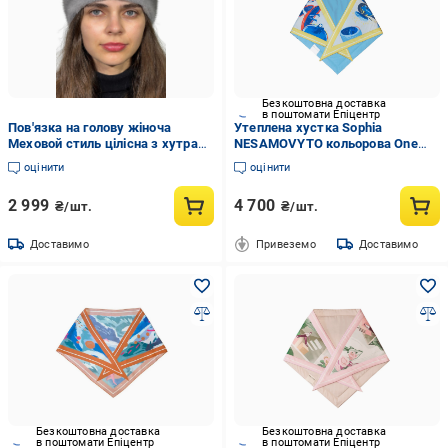
Безкоштовна доставка
в поштомати Епіцентр
Пов'язка на голову жіноча
Утеплена хустка Sophia
Меховой стиль цілісна з хутра
NESAMOVYTO кольорова One
норки Сапфір (1003/O)
size
оцінити
оцінити
2 999
4 700
₴/шт.
₴/шт.
Доставимо
Привеземо
Доставимо
Безкоштовна доставка
Безкоштовна доставка
в поштомати Епіцентр
в поштомати Епіцентр