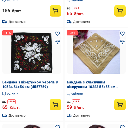
95
-
30
₴
156
₴/шт.
65
₴/шт.
Доставимо
Доставимо
Бандана з візерунком черепа 8
Бандана з класичним
10534 54х54 см (4557759)
візерунком 10383 55х55 см
Бежевий (4548430)
оцінити
оцінити
95
90
-
30
₴
-
31
₴
65
59
₴/шт.
₴/шт.
Доставимо
Доставимо