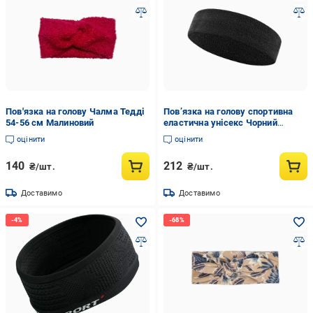
Пов'язка на голову Чалма Тедді
Пов’язка на голову спортивна
54-56 см Малиновий
еластична унісекс Чорний
(29688)
оцінити
оцінити
140
212
₴/шт.
₴/шт.
Доставимо
Доставимо