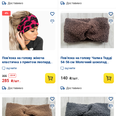
Доставимо
Доставимо
Пов'язка на голову жіноча
Пов'язка на голову Чалма Тедді
еластична з принтом леопард
54-56 см Молочний шоколад
Рожевий (195400/1)
(34417769)
оцінити
оцінити
305
-
20
₴
140
₴/шт.
285
₴/шт.
Доставимо
Доставимо