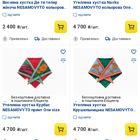
Весняна хустка Де ти тепер
Утеплена хустка Navka
жіноча NESAMOVYTO кольорова
NESAMOVYTO кольорова One
One size
size
оцінити
оцінити
2 400
4 700
₴/шт.
₴/шт.
Привеземо
Доставимо
Привеземо
Доставимо
Безкоштовна доставка
Безкоштовна доставка
в поштомати Епіцентр
в поштомати Епіцентр
Утеплена хустка Курбас
Утеплена хустка
NESAMOVYTO принт One size
Крушельницька NESAMOVYTO
принт One size
оцінити
оцінити
4 700
4 700
₴/шт.
₴/шт.