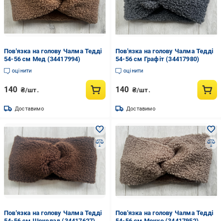
Пов'язка на голову Чалма Тедді
Пов'язка на голову Чалма Тедді
54-56 см Мед (34417994)
54-56 см Графіт (34417980)
оцінити
оцінити
140
140
₴/шт.
₴/шт.
Доставимо
Доставимо
Пов'язка на голову Чалма Тедді
Пов'язка на голову Чалма Тедді
54-56 см Шоколад (34417627)
54-56 см Мокко (34417952)