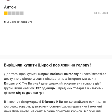
Антон
04.05.2024
мега не якісна річ
Вирішили купити Широкі пов'язки на голову?
Для того, щоб купити
Широкі пов'язки на голову
високої якості за
доступною ціною, досить відвідати наш інтернет-магазин
Епіцентр К
. Тут Ви знайдете широкий асортимент товарів цієї
групи, який налічує
137 одиниць
. Серед них товари з низькими
цінами
від 15 до 2650
грн.
В інтернет-гіпермаркеті
Епіцентр К
Ви легко знайдете оригінальні
фото цих товарів, дізнаєтеся основні характеристики і технічні
дані. Крім цього, на сайті можна почитати корисні відгуки від