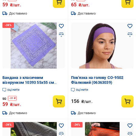
59
65
₴/шт.
₴/шт.
Доставимо
Доставимо
Бандана з класичним
Пов'язка на голову CO-9502
візерунком 10393 55х55 см
Фіалковий (06363039)
Ліловий (4548440)
оцінити
оцінити
90
-
31
₴
156
₴/шт.
59
₴/шт.
Доставимо
Доставимо