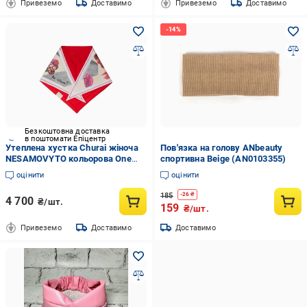
Привеземо
Доставимо
Привеземо
Доставимо
Безкоштовна доставка
в поштомати Епіцентр
Утеплена хустка Churai жіноча
Пов'язка на голову ANbeauty
NESAMOVYTO кольорова One
спортивна Beige (AN0103355)
size
оцінити
оцінити
185
-
26
₴
4 700
₴/шт.
159
₴/шт.
Привеземо
Доставимо
Доставимо