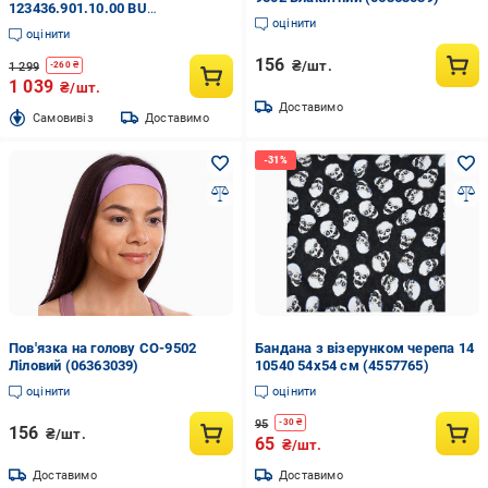
123436.901.10.00 BU
оцінити
MFMIORIGSTD р.OS
оцінити
різнокольоровий
156
₴/шт.
1 299
-
260
₴
1 039
₴/шт.
Доставимо
Cамовивіз
Доставимо
Пов'язка на голову CO-9502
Бандана з візерунком черепа 14
Ліловий (06363039)
10540 54х54 см (4557765)
оцінити
оцінити
95
-
30
₴
156
₴/шт.
65
₴/шт.
Доставимо
Доставимо