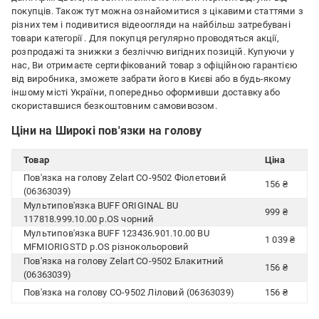
покупців. Також тут можна ознайомитися з цікавими статтями з
різних тем і подивитися відеоогляди на найбільш затребувані
товари категорії
. Для покупця регулярно проводяться акції,
розпродажі та знижки з безліччю вигідних позицій. Купуючи у
нас, Ви отримаєте сертифікований товар з офіційною гарантією
від виробника, зможете забрати його в Києві або в будь-якому
іншому місті України, попередньо оформивши доставку або
скориставшися безкоштовним самовивозом.
Ціни на Широкі пов'язки на голову
Товар
Ціна
Пов'язка на голову Zelart CO-9502 Фіолетовий
156 ₴
(06363039)
Мультипов'язка BUFF ORIGINAL BU
999 ₴
117818.999.10.00 р.OS чорний
Мультипов'язка BUFF 123436.901.10.00 BU
1 039 ₴
MFMIORIGSTD р.OS різнокольоровий
Пов'язка на голову Zelart CO-9502 Блакитний
156 ₴
(06363039)
Пов'язка на голову CO-9502 Ліловий (06363039)
156 ₴