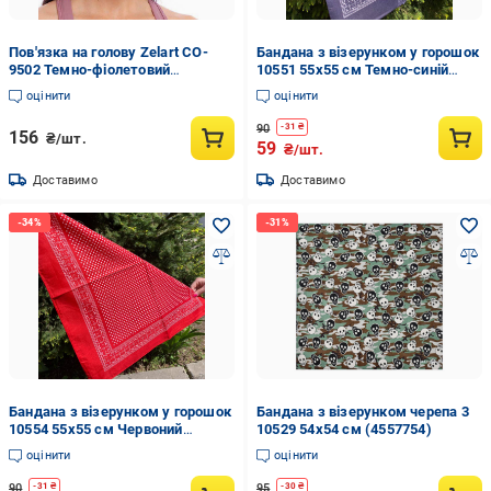
Пов'язка на голову Zelart CO-
Бандана з візерунком у горошок
9502 Темно-фіолетовий
10551 55х55 см Темно-синій
(06363039)
(4557745)
оцінити
оцінити
90
-
31
₴
156
₴/шт.
59
₴/шт.
Доставимо
Доставимо
Бандана з візерунком у горошок
Бандана з візерунком черепа 3
10554 55х55 см Червоний
10529 54х54 см (4557754)
(4557748)
оцінити
оцінити
90
95
-
31
₴
-
30
₴