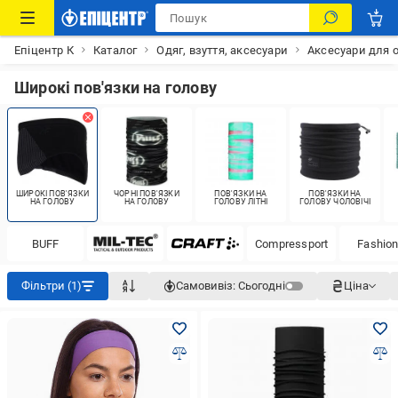
Епіцентр К
Каталог
Одяг, взуття, аксесуари
Аксесуари для 
Широкі пов'язки на голову
ШИРОКІ ПОВ'ЯЗКИ
ЧОРНІ ПОВ'ЯЗКИ
ПОВ'ЯЗКИ НА
ПОВ'ЯЗКИ НА
НА ГОЛОВУ
НА ГОЛОВУ
ГОЛОВУ ЛІТНІ
ГОЛОВУ ЧОЛОВІЧІ
BUFF
Compressport
Fashio
Фільтри (1)
Самовивіз:
Сьогодні
Ціна