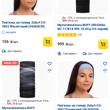
До -10% з суперкредиткою Visa Вигода
899.10
₴/шт.
Пов'язка на голову Zelart CO-
Мультипов'язка BUFF ORIGINAL
9502 Фіолетовий (06363039)
BU 117818.999.10.00 р.OS чорний
оцінити
1
156
₴/шт.
999
₴/шт.
Доставимо
Cамовивіз
Доставимо
До -10% з суперкредиткою Visa Вигода
935.10
₴/шт.
Пов'язка на голову Zelart CO-
Мультипов'язка BUFF
9502 Блакитний (06363039)